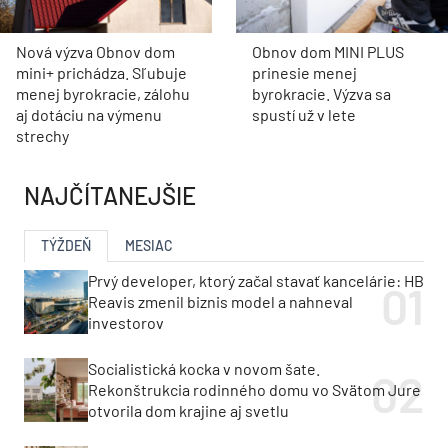
Nová výzva Obnov dom
Obnov dom MINI PLUS
mini+ prichádza. Sľubuje
prinesie menej
menej byrokracie, zálohu
byrokracie. Výzva sa
aj dotáciu na výmenu
spustí už v lete
strechy
NAJČÍTANEJŠIE
TÝŽDEŇ
MESIAC
Prvý developer, ktorý začal stavať kancelárie: HB
Reavis zmenil biznis model a nahneval
investorov
Socialistická kocka v novom šate.
Rekonštrukcia rodinného domu vo Svätom Jure
otvorila dom krajine aj svetlu