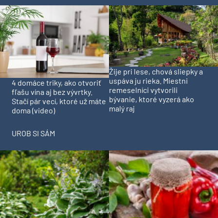
Žije pri lese, chová sliepky a
uspáva ju rieka. Miestni
4 domáce triky, ako otvoriť
remeselníci vytvorili
fľašu vína aj bez vývrtky.
bývanie, ktoré vyzerá ako
Stačí pár vecí, ktoré už máte
malý raj
doma (video)
UROB SI SÁM