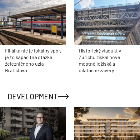
Filiálka nie je lokálny spor,
Historický viadukt v
je to kapacitná otázka
Zürichu získal nové
železničného uzla
mostné ložiská a
Bratislava
dilatačné závery
DEVELOPMENT