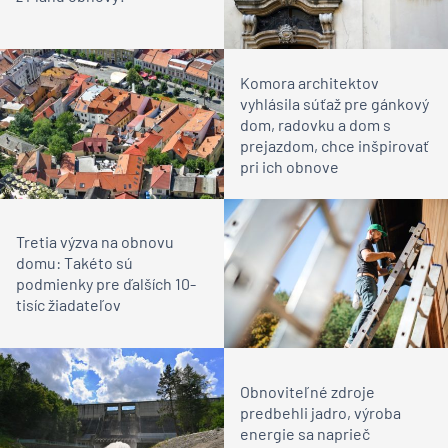
Komora architektov
vyhlásila súťaž pre gánkový
dom, radovku a dom s
prejazdom, chce inšpirovať
pri ich obnove
Tretia výzva na obnovu
domu: Takéto sú
podmienky pre ďalších 10-
tisíc žiadateľov
Obnoviteľné zdroje
predbehli jadro, výroba
energie sa naprieč