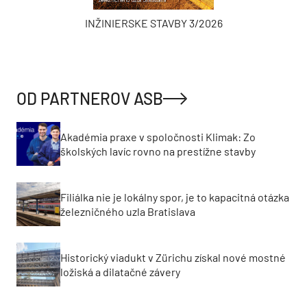
INŽINIERSKE STAVBY 3/2026
OD PARTNEROV ASB
Akadémia praxe v spoločnosti Klimak: Zo
školských lavíc rovno na prestížne stavby
Filiálka nie je lokálny spor, je to kapacitná otázka
železničného uzla Bratislava
Historický viadukt v Zürichu získal nové mostné
ložiská a dilatačné závery