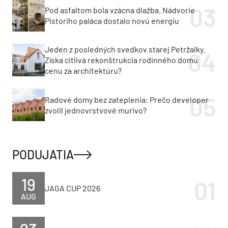
Pod asfaltom bola vzácna dlažba. Nádvorie
Pistoriho paláca dostalo novú energiu
Jeden z posledných svedkov starej Petržalky.
Získa citlivá rekonštrukcia rodinného domu
cenu za architektúru?
Radové domy bez zateplenia: Prečo developer
zvolil jednovrstvové murivo?
PODUJATIA
19
JAGA CUP 2026
AUG