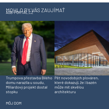
MOHLO BY VÁS ZAUJÍMAŤ
ASB-PORTAL.CZ
Trumpova přestavba Bílého
Pět novodobých plováren,
domu narazila u soudu.
které dokazují, že i bazén
Miliardový projekt dostal
může mít skvělou
stopku
architekturu
MÔJ DOM