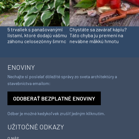
5 trvaliek s panašovanými
Chystáte sa zavárať kápiu?
listami, ktoré dodajú vášmu
Táto chyba ju premení na
záhonu celosezónny šmrnc
nevábne mäkkú hmotu
ENOVINY
Nechajte si posielať dôležité správy zo sveta architektúry a
stavebníctva emailom:
ODOBERAŤ BEZPLATNÉ ENOVINY
Odber je možné kedykoľvek zrušiť jedným kliknutím.
UŽITOČNÉ ODKAZY
O NÁS