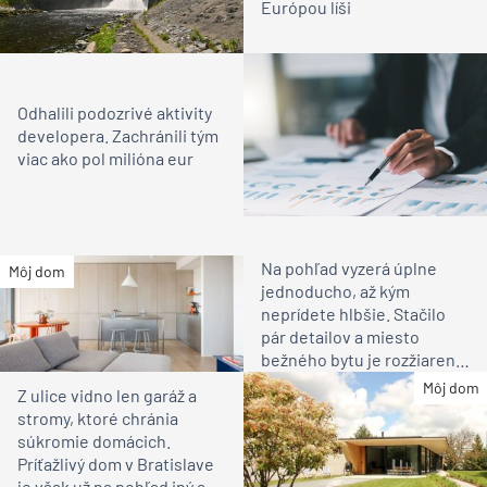
Európou líši
Odhalili podozrivé aktivity
developera. Zachránili tým
viac ako pol milióna eur
Na pohľad vyzerá úplne
Môj dom
jednoducho, až kým
neprídete hlbšie. Stačilo
pár detailov a miesto
bežného bytu je rozžiarené
bývanie pre rodinu
Môj dom
Z ulice vidno len garáž a
stromy, ktoré chránia
súkromie domácich.
Príťažlivý dom v Bratislave
je však už na pohľad iný ako