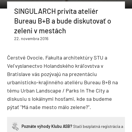
SINGULARCH privíta ateliér
Bureau B+B a bude diskutovať o
zeleni v mestách
22. novembra 2016
Čerstvé Ovocie, Fakulta architektúry STU a
Veľvyslanectvo Holandského kráľovstva v
Bratislave vás pozývajú na prezentáciu
urbanisticko-krajinného ateliéru Bureau B+B na
tému Urban Landscape / Parks In The City a
diskusiu s lokálnymi hosťami, kde sa budeme
pýtať "Má naše mesto málo zelene?".
Poznáte výhody Klubu ASB?
Stačí bezplatná registrácia a zí