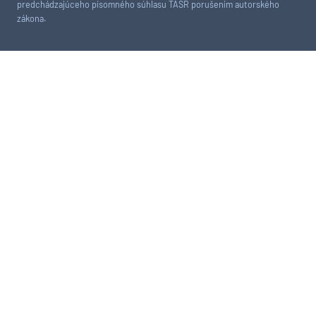
predchádzajúceho písomného súhlasu TASR porušením autorského
zákona.