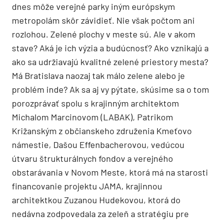
dnes môže verejné parky iným európskym
metropolám skôr závidieť. Nie však počtom ani
rozlohou. Zelené plochy v meste sú. Ale v akom
stave? Aká je ich výzia a budúcnosť? Ako vznikajú a
ako sa udržiavajú kvalitné zelené priestory mesta?
Má Bratislava naozaj tak málo zelene alebo je
problém inde? Ak sa aj vy pýtate, skúsime sa o tom
porozprávať spolu s krajinným architektom
Michalom Marcinovom (LABAK), Patrikom
Križanským z občianskeho združenia Kmeťovo
námestie, Dašou Effenbacherovou, vedúcou
útvaru štrukturálnych fondov a verejného
obstarávania v Novom Meste, ktorá má na starosti
financovanie projektu JAMA, krajinnou
architektkou Zuzanou Hudekovou, ktorá do
nedávna zodpovedala za zeleň a stratégiu pre