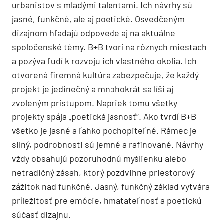
urbanistov s mladými talentami. Ich návrhy sú
jasné, funkčné, ale aj poetické. Osvedčeným
dizajnom hľadajú odpovede aj na aktuálne
spoločenské témy. B+B tvorí na rôznych miestach
a pozýva ľudí k rozvoju ich vlastného okolia. Ich
otvorená firemná kultúra zabezpečuje, že každý
projekt je jedinečný a mnohokrát sa líši aj
zvoleným prístupom. Napriek tomu všetky
projekty spája „poetická jasnosť“. Ako tvrdí B+B
všetko je jasné a ľahko pochopiteľné. Rámec je
silný, podrobnosti sú jemné a rafinované. Návrhy
vždy obsahujú pozoruhodnú myšlienku alebo
netradičný zásah, ktorý pozdvihne priestorový
zážitok nad funkčné. Jasný, funkčný základ vytvára
príležitosť pre emócie, hmatateľnosť a poetickú
súčasť dizajnu.