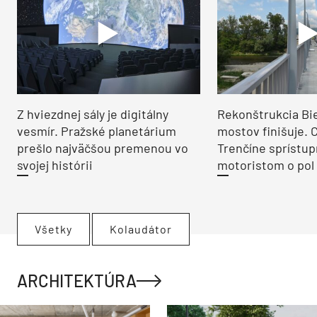
Z hviezdnej sály je digitálny
Rekonštrukcia Bi
vesmír. Pražské planetárium
mostov finišuje. 
prešlo najväčšou premenou vo
Trenčíne sprístup
svojej histórii
motoristom o pol 
Všetky
Kolaudátor
ARCHITEKTÚRA