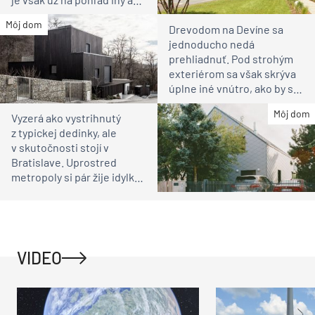
susedia
Môj dom
Drevodom na Devíne sa
jednoducho nedá
prehliadnuť. Pod strohým
exteriérom sa však skrýva
úplne iné vnútro, ako by ste
čakali
Môj dom
Vyzerá ako vystrihnutý
z typickej dedinky, ale
v skutočnosti stojí v
Bratislave. Uprostred
metropoly si pár žije idylku
ako na vidieku
VIDEO