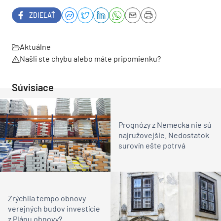
ZDIEĽAŤ
Aktuálne
Našli ste chybu alebo máte pripomienku?
Súvisiace
Prognózy z Nemecka nie sú
najružovejšie. Nedostatok
surovín ešte potrvá
Zrýchlia tempo obnovy
verejných budov investície
z Plánu obnovy?