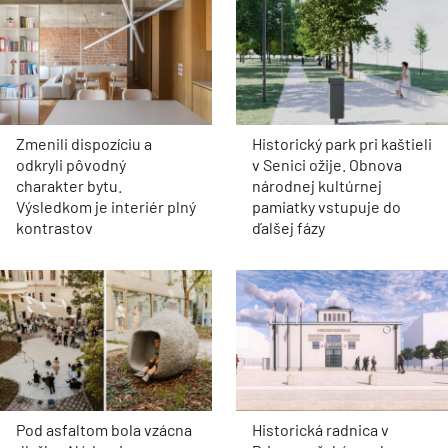
Zmenili dispozíciu a
Historický park pri kaštieli
odkryli pôvodný
v Senici ožije. Obnova
charakter bytu.
národnej kultúrnej
Výsledkom je interiér plný
pamiatky vstupuje do
kontrastov
ďalšej fázy
Pod asfaltom bola vzácna
Historická radnica v