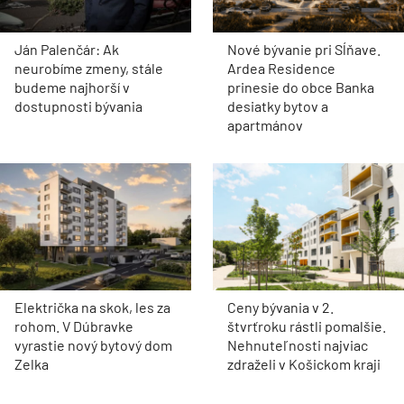
Ján Palenčár: Ak
Nové bývanie pri Sĺňave.
neurobíme zmeny, stále
Ardea Residence
budeme najhorší v
prinesie do obce Banka
dostupnosti bývania
desiatky bytov a
apartmánov
Električka na skok, les za
Ceny bývania v 2.
rohom. V Dúbravke
štvrťroku rástli pomalšie.
vyrastie nový bytový dom
Nehnuteľnosti najviac
Zelka
zdraželi v Košickom kraji