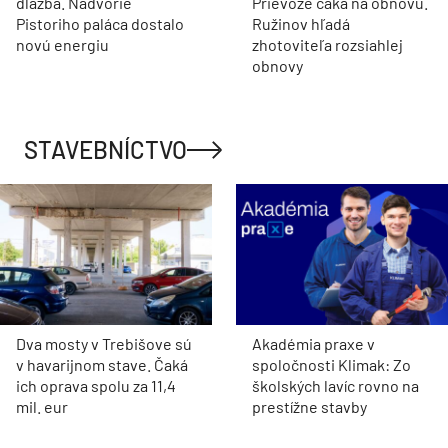
dlažba. Nádvorie
Prievoze čaká na obnovu.
Pistoriho paláca dostalo
Ružinov hľadá
novú energiu
zhotoviteľa rozsiahlej
obnovy
STAVEBNÍCTVO
Dva mosty v Trebišove sú
Akadémia praxe v
v havarijnom stave. Čaká
spoločnosti Klimak: Zo
ich oprava spolu za 11,4
školských lavíc rovno na
mil. eur
prestížne stavby