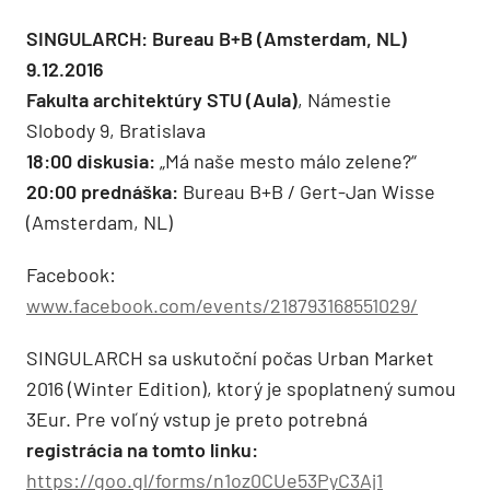
SINGULARCH: Bureau B+B (Amsterdam, NL)
9.12.2016
Fakulta architektúry STU (Aula)
, Námestie
Slobody 9, Bratislava
18:00 diskusia:
„Má naše mesto málo zelene?“
20:00 prednáška:
Bureau B+B / Gert-Jan Wisse
(Amsterdam, NL)
Facebook:
www.facebook.com/events/218793168551029/
SINGULARCH sa uskutoční počas Urban Market
2016 (Winter Edition), ktorý je spoplatnený sumou
3Eur. Pre voľný vstup je preto potrebná
registrácia na tomto linku:
https://goo.gl/forms/n1oz0CUe53PyC3Aj1