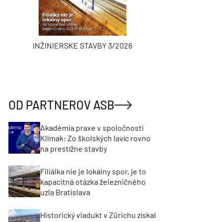
INŽINIERSKE STAVBY 3/2026
ASB
OD PARTNEROV ASB
Akadémia praxe v spoločnosti
Klimak: Zo školských lavíc rovno
na prestížne stavby
Filiálka nie je lokálny spor, je to
kapacitná otázka železničného
uzla Bratislava
Historický viadukt v Zürichu získal