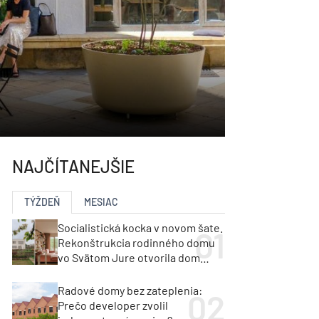
NAJČÍTANEJŠIE
TÝŽDEŇ
MESIAC
Socialistická kocka v novom šate.
Rekonštrukcia rodinného domu
vo Svätom Jure otvorila dom
krajine aj svetlu
Radové domy bez zateplenia:
Prečo developer zvolil