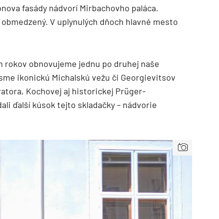
nova fasády nádvorí Mirbachovho paláca.
e obmedzený. V uplynulých dňoch hlavné mesto
m rokov obnovujeme jednu po druhej naše
 sme ikonickú Michalskú vežu či Georgievitsov
vatora, Kochovej aj historickej Prüger-
li ďalší kúsok tejto skladačky – nádvorie