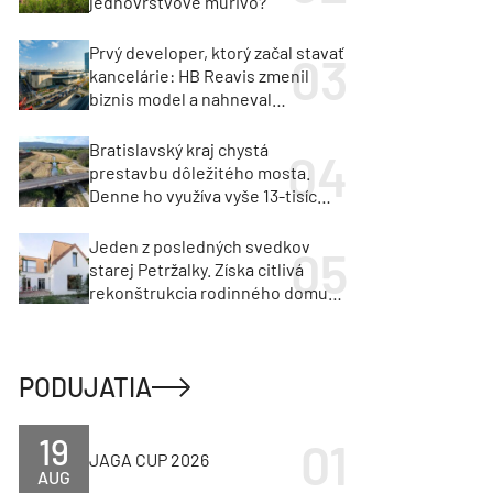
jednovrstvové murivo?
Prvý developer, ktorý začal stavať
kancelárie: HB Reavis zmenil
biznis model a nahneval
investorov
Bratislavský kraj chystá
prestavbu dôležitého mosta.
Denne ho využíva vyše 13-tisíc
vozidiel
Jeden z posledných svedkov
starej Petržalky. Získa citlivá
rekonštrukcia rodinného domu
cenu za architektúru?
PODUJATIA
19
JAGA CUP 2026
AUG