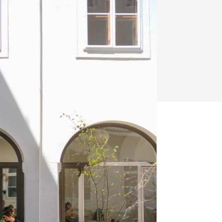
y
Klimatizácia a vetranie
urz Milan Murcka