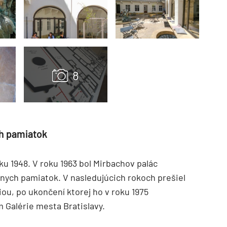
TZB HAUSTECHNIK 3/2026
h pamiatok
oku 1948. V roku 1963 bol Mirbachov palác
nych pamiatok. V nasledujúcich rokoch prešiel
ou, po ukončení ktorej ho v roku 1975
om Galérie mesta Bratislavy.