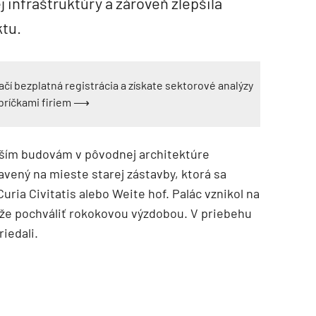
j infraštruktúry a zároveň zlepšila
ktu.
ačí bezplatná registrácia a získate sektorové analýzy
ebríčkami firiem ⟶
ejším budovám v pôvodnej architektúre
vený na mieste starej zástavby, ktorá sa
uria Civitatis alebo Weite hof. Palác vznikol na
ôže pochváliť rokokovou výzdobou. V priebehu
riedali.