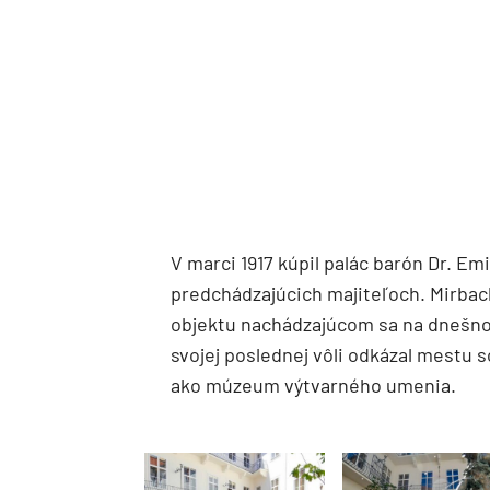
V marci 1917 kúpil palác barón Dr. E
predchádzajúcich majiteľoch. Mirba
objektu nachádzajúcom sa na dnešno
svojej poslednej vôli odkázal mestu s
ako múzeum výtvarného umenia.