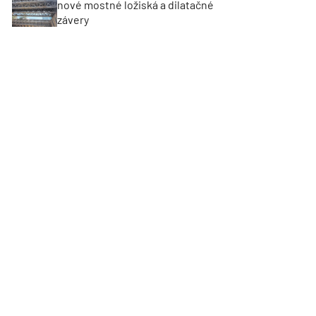
nové mostné ložiská a dilatačné
závery