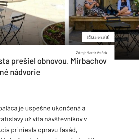
Galéria
(8)
Zdroj: Marek Velček
sta prešiel obnovou. Mirbachov
né nádvorie
paláca je úspešne ukončená a
atislavy už víta návštevníkov v
ia priniesla opravu fasád,