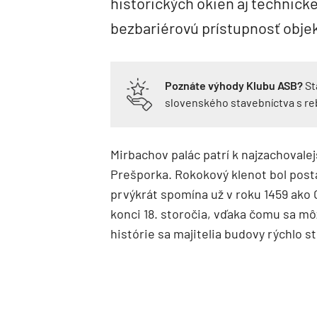
historických okien aj technicke
bezbariérovú prístupnosť obje
Poznáte výhody Klubu ASB?
St
slovenského stavebníctva s r
Mirbachov palác patrí k najzachoval
Prešporka. Rokokový klenot bol posta
prvýkrát spomína už v roku 1459 ako C
konci 18. storočia, vďaka čomu sa m
histórie sa majitelia budovy rýchlo st