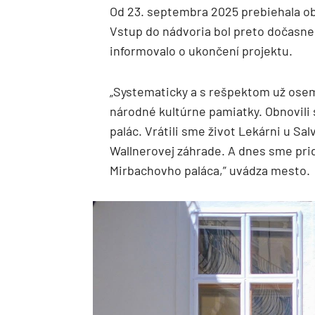
Od 23. septembra 2025 prebiehala ob
Vstup do nádvoria bol preto dočasn
informovalo o ukončení projektu.
„Systematicky a s rešpektom už ose
národné kultúrne pamiatky. Obnovili
palác. Vrátili sme život Lekárni u Sal
Wallnerovej záhrade. A dnes sme prida
Mirbachovho paláca,” uvádza mesto.