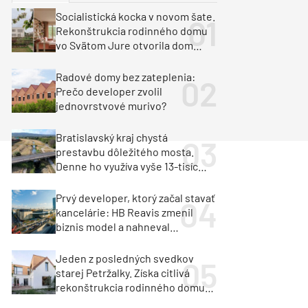
y
Klimatizácia a vetranie
Socialistická kocka v novom šate.
urz Milan Murcka
Rekonštrukcia rodinného domu
vo Svätom Jure otvorila dom
krajine aj svetlu
Radové domy bez zateplenia:
Prečo developer zvolil
jednovrstvové murivo?
Bratislavský kraj chystá
prestavbu dôležitého mosta.
Denne ho využíva vyše 13-tisíc
vozidiel
Prvý developer, ktorý začal stavať
kancelárie: HB Reavis zmenil
biznis model a nahneval
investorov
Jeden z posledných svedkov
starej Petržalky. Získa citlivá
rekonštrukcia rodinného domu
cenu za architektúru?