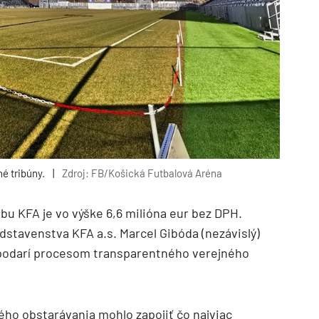
né tribúny.
|
Zdroj: FB/Košická Futbalová Aréna
 KFA je vo výške 6,6 milióna eur bez DPH.
stavenstva KFA a.s. Marcel Gibóda (nezávislý)
podarí procesom transparentného verejného
ného obstarávania mohlo zapojiť čo najviac