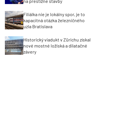
na prestížne stavby
Filiálka nie je lokálny spor, je to
kapacitná otázka železničného
uzla Bratislava
Historický viadukt v Zürichu získal
nové mostné ložiská a dilatačné
závery