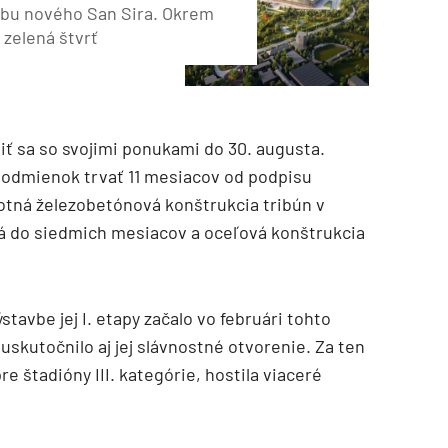
obu nového San Sira. Okrem
 zelená štvrť
iť sa so svojimi ponukami do 30. augusta.
podmienok trvať 11 mesiacov od podpisu
tná železobetónová konštrukcia tribún v
á do siedmich mesiacov a oceľová konštrukcia
tavbe jej I. etapy začalo vo februári tohto
uskutočnilo aj jej slávnostné otvorenie. Za ten
e štadióny III. kategórie, hostila viaceré