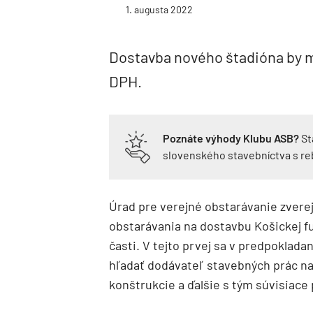
1. augusta 2022
Dostavba nového štadióna by ma
DPH.
Poznáte výhody Klubu ASB?
St
slovenského stavebníctva s r
Úrad pre verejné obstarávanie zverej
obstarávania na dostavbu Košickej fut
časti. V tejto prvej sa v predpoklad
hľadať dodávateľ stavebných prác na
konštrukcie a ďalšie s tým súvisiace 