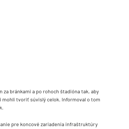
TZB HAUSTECHNIK 3/2026
n za bránkami a po rohoch štadióna tak, aby
mohli tvoriť súvislý celok. Informoval o tom
k.
anie pre koncové zariadenia infraštruktúry