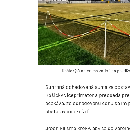
Košický štadión má zatiaľ len pozdlž
Súhrnná odhadovaná suma za dostavbu
Košický viceprimátor a predseda pred
očakáva, že odhadovanú cenu sa im 
obstarávania znížiť.
„Podnikli sme kroky, aby sa do verej