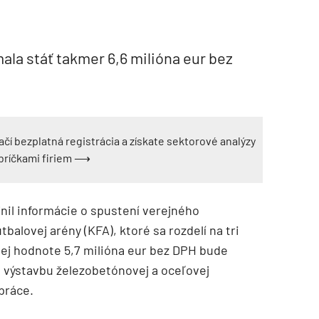
la stáť takmer 6,6 milióna eur bez
ačí bezplatná registrácia a získate sektorové analýzy
ebríčkami firiem ⟶
nil informácie o spustení verejného
balovej arény (KFA), ktoré sa rozdelí na tri
anej hodnote 5,7 milióna eur bez DPH bude
 výstavbu železobetónovej a oceľovej
práce.