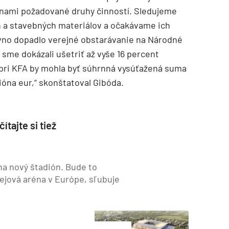
a nami požadované druhy činností. Sledujeme
ín a stavebných materiálov a očakávame ich
dávno dopadlo verejné obstarávanie na Národné
sme dokázali ušetriť až vyše 16 percent
 pri KFA by mohla byť súhrnná vysúťažená suma
ióna eur,“ skonštatoval Gibóda.
ítajte si tiež
na nový štadión. Bude to
ejová aréna v Európe, sľubuje