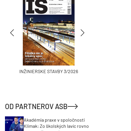
INŽINIERSKE STAVBY 3/2026
ASB
OD PARTNEROV ASB
Akadémia praxe v spoločnosti
Klimak: Zo školských lavíc rovno