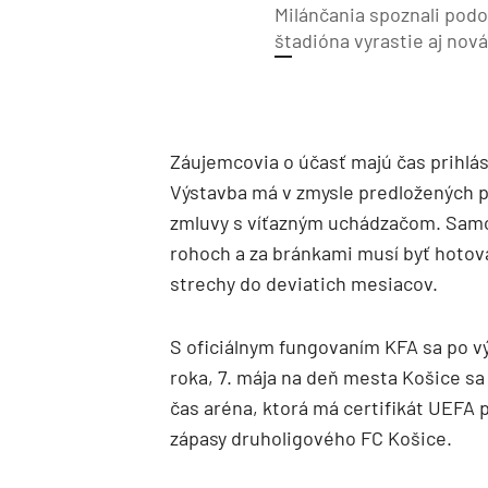
Milánčania spoznali pod
štadióna vyrastie aj nová
Záujemcovia o účasť majú čas prihlás
Výstavba má v zmysle predložených 
zmluvy s víťazným uchádzačom. Samo
rohoch a za bránkami musí byť hotov
strechy do deviatich mesiacov.
S oficiálnym fungovaním KFA sa po výs
roka, 7. mája na deň mesta Košice sa 
čas aréna, ktorá má certifikát UEFA pr
zápasy druholigového FC Košice.