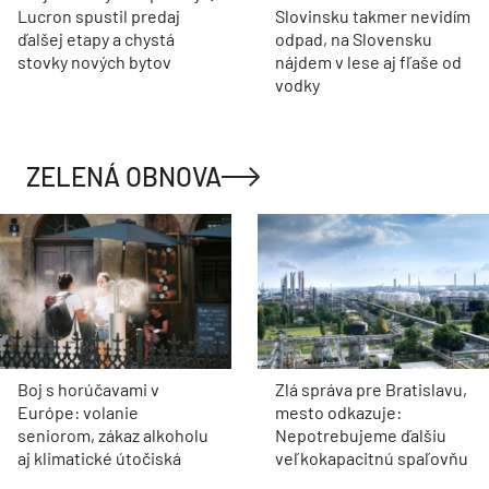
Lucron spustil predaj
Slovinsku takmer nevidím
ďalšej etapy a chystá
odpad, na Slovensku
stovky nových bytov
nájdem v lese aj fľaše od
vodky
ZELENÁ OBNOVA
Boj s horúčavami v
Zlá správa pre Bratislavu,
Európe: volanie
mesto odkazuje:
seniorom, zákaz alkoholu
Nepotrebujeme ďalšiu
aj klimatické útočiská
veľkokapacitnú spaľovňu