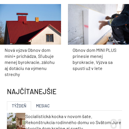
Nová výzva Obnov dom
Obnov dom MINI PLUS
mini+ prichádza. Sľubuje
prinesie menej
menej byrokracie, zálohu
byrokracie. Výzva sa
aj dotáciu na výmenu
spustí už v lete
strechy
NAJČÍTANEJŠIE
TÝŽDEŇ
MESIAC
Socialistická kocka v novom šate.
Rekonštrukcia rodinného domu vo Svätom Jure
otvorila dom krajine aj svetlu