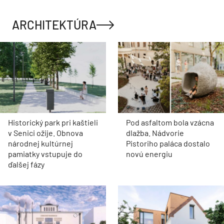
ARCHITEKTÚRA
Historický park pri kaštieli
Pod asfaltom bola vzácna
v Senici ožije. Obnova
dlažba. Nádvorie
národnej kultúrnej
Pistoriho paláca dostalo
pamiatky vstupuje do
novú energiu
ďalšej fázy