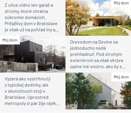
bývanie pre rodinu
Môj dom
Z ulice vidno len garáž a
stromy, ktoré chránia
súkromie domácich.
Príťažlivý dom v Bratislave
je však už na pohľad iný ako
susedia
Môj dom
Drevodom na Devíne sa
jednoducho nedá
prehliadnuť. Pod strohým
exteriérom sa však skrýva
úplne iné vnútro, ako by ste
čakali
Môj dom
Vyzerá ako vystrihnutý
z typickej dedinky, ale
v skutočnosti stojí v
Bratislave. Uprostred
metropoly si pár žije idylku
ako na vidieku