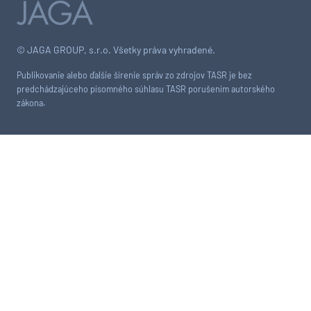
© JAGA GROUP, s.r.o. Všetky práva vyhradené.
Publikovanie alebo ďalšie šírenie správ zo zdrojov TASR je bez
predchádzajúceho písomného súhlasu TASR porušením autorského
zákona.