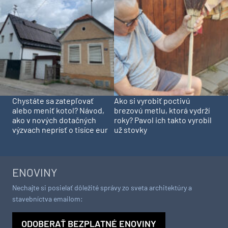
Chystáte sa zatepľovať
Ako si vyrobiť poctivú
alebo meniť kotol? Návod,
brezovú metlu, ktorá vydrží
ako v nových dotačných
roky? Pavol ich takto vyrobil
výzvach neprísť o tisíce eur
už stovky
ENOVINY
Nechajte si posielať dôležité správy zo sveta architektúry a
stavebníctva emailom:
ODOBERAŤ BEZPLATNÉ ENOVINY