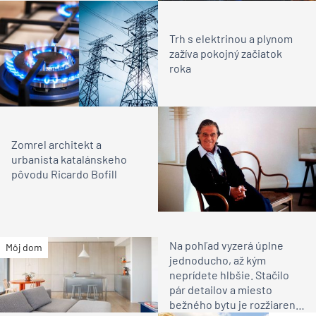
Trh s elektrinou a plynom
zažíva pokojný začiatok
roka
Zomrel architekt a
urbanista katalánskeho
pôvodu Ricardo Bofill
Na pohľad vyzerá úplne
Môj dom
jednoducho, až kým
neprídete hlbšie. Stačilo
pár detailov a miesto
bežného bytu je rozžiarené