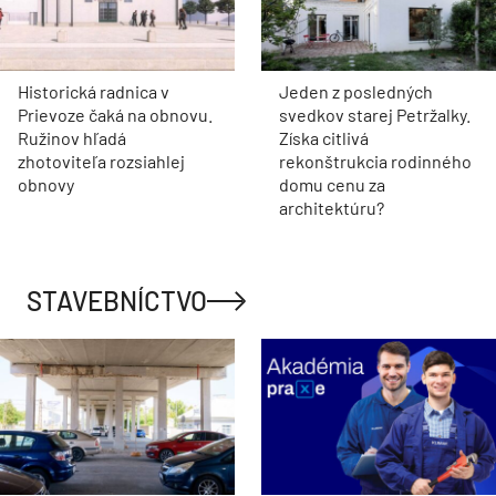
Historická radnica v
Jeden z posledných
Prievoze čaká na obnovu.
svedkov starej Petržalky.
Ružinov hľadá
Získa citlivá
zhotoviteľa rozsiahlej
rekonštrukcia rodinného
obnovy
domu cenu za
architektúru?
STAVEBNÍCTVO