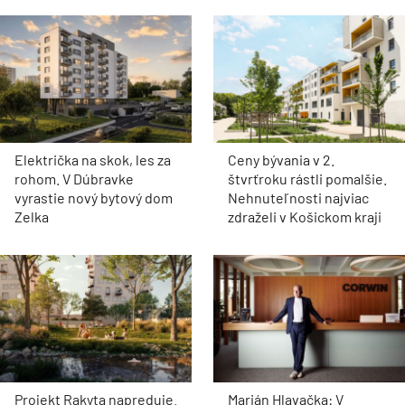
Električka na skok, les za
Ceny bývania v 2.
rohom. V Dúbravke
štvrťroku rástli pomalšie.
vyrastie nový bytový dom
Nehnuteľnosti najviac
Zelka
zdraželi v Košickom kraji
Projekt Rakyta napreduje.
Marián Hlavačka: V