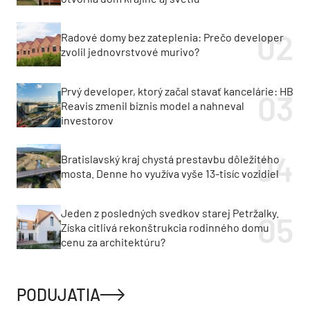
Radové domy bez zateplenia: Prečo developer
zvolil jednovrstvové murivo?
Prvý developer, ktorý začal stavať kancelárie: HB
Reavis zmenil biznis model a nahneval
investorov
Bratislavský kraj chystá prestavbu dôležitého
mosta. Denne ho využíva vyše 13-tisíc vozidiel
Jeden z posledných svedkov starej Petržalky.
Získa citlivá rekonštrukcia rodinného domu
cenu za architektúru?
PODUJATIA