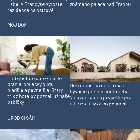
Labe. V Brandýse vyroste
známého paláce nad Prahou
rezidence na ostrově
MÔJ DOM
Pridajte túto surovinu do
prania, obliečky budú
Deti odrástli, rodičia majú
hladšie a pevnejšie. Starý
bývanie presne podľa seba.
trik z hotelov poznali už naše
V novom dome je všetko pre
babičky
ich život i návštevy vnúčat
UROB SI SÁM