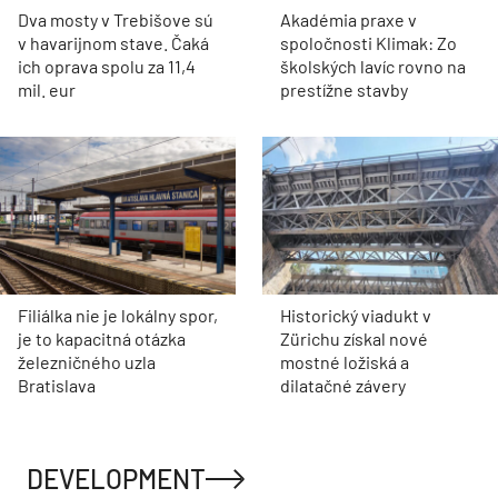
Dva mosty v Trebišove sú
Akadémia praxe v
v havarijnom stave. Čaká
spoločnosti Klimak: Zo
ich oprava spolu za 11,4
školských lavíc rovno na
mil. eur
prestížne stavby
Filiálka nie je lokálny spor,
Historický viadukt v
je to kapacitná otázka
Zürichu získal nové
železničného uzla
mostné ložiská a
Bratislava
dilatačné závery
DEVELOPMENT