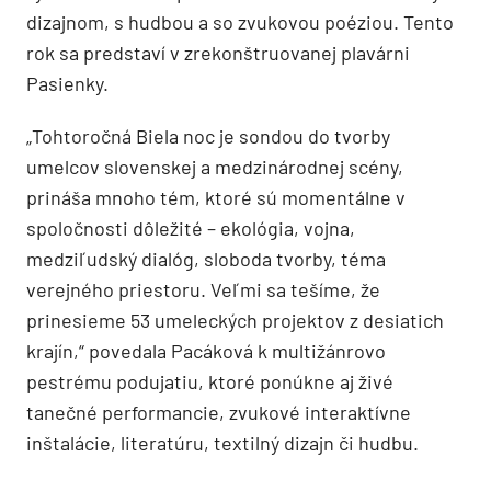
dizajnom, s hudbou a so zvukovou poéziou. Tento
rok sa predstaví v zrekonštruovanej plavárni
Pasienky.
„Tohtoročná Biela noc je sondou do tvorby
umelcov slovenskej a medzinárodnej scény,
prináša mnoho tém, ktoré sú momentálne v
spoločnosti dôležité – ekológia, vojna,
medziľudský dialóg, sloboda tvorby, téma
verejného priestoru. Veľmi sa tešíme, že
prinesieme 53 umeleckých projektov z desiatich
krajín,“ povedala Pacáková k multižánrovo
pestrému podujatiu, ktoré ponúkne aj živé
tanečné performancie, zvukové interaktívne
inštalácie, literatúru, textilný dizajn či hudbu.