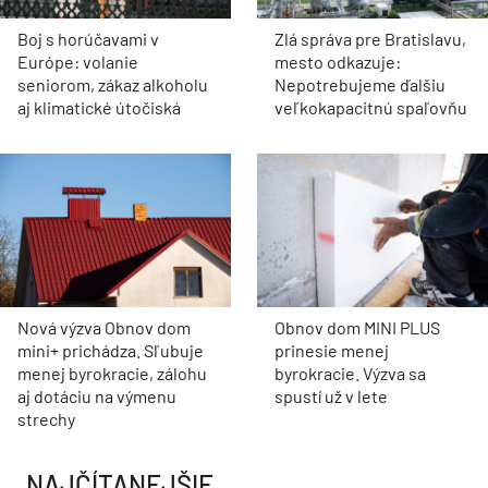
Boj s horúčavami v
Zlá správa pre Bratislavu,
Európe: volanie
mesto odkazuje:
seniorom, zákaz alkoholu
Nepotrebujeme ďalšiu
aj klimatické útočiská
veľkokapacitnú spaľovňu
Nová výzva Obnov dom
Obnov dom MINI PLUS
mini+ prichádza. Sľubuje
prinesie menej
menej byrokracie, zálohu
byrokracie. Výzva sa
aj dotáciu na výmenu
spustí už v lete
strechy
NAJČÍTANEJŠIE