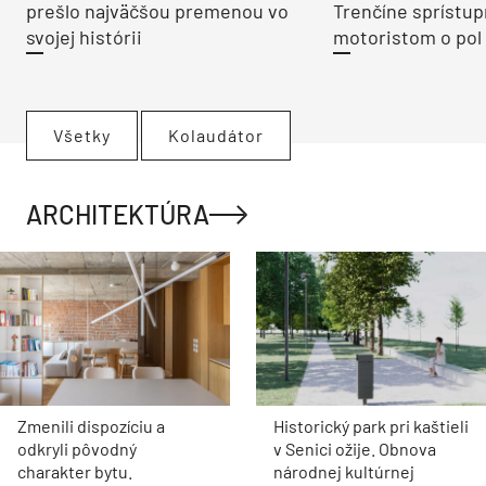
prešlo najväčšou premenou vo
Trenčíne sprístup
svojej histórii
motoristom o pol 
Všetky
Kolaudátor
ARCHITEKTÚRA
Zmenili dispozíciu a
Historický park pri kaštieli
odkryli pôvodný
v Senici ožije. Obnova
charakter bytu.
národnej kultúrnej