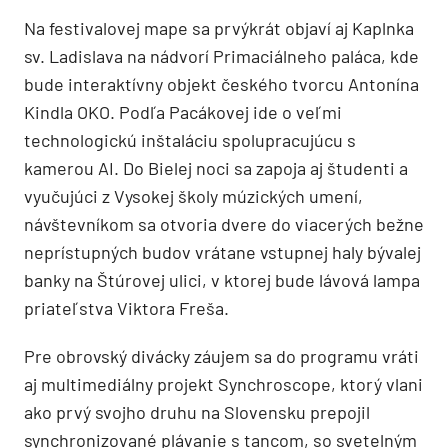
Na festivalovej mape sa prvýkrát objaví aj Kaplnka
sv. Ladislava na nádvorí Primaciálneho paláca, kde
bude interaktívny objekt českého tvorcu Antonína
Kindla OKO. Podľa Pacákovej ide o veľmi
technologickú inštaláciu spolupracujúcu s
kamerou AI. Do Bielej noci sa zapoja aj študenti a
vyučujúci z Vysokej školy múzických umení,
návštevníkom sa otvoria dvere do viacerých bežne
neprístupných budov vrátane vstupnej haly bývalej
banky na Štúrovej ulici, v ktorej bude lávová lampa
priateľstva Viktora Freša.
Pre obrovský divácky záujem sa do programu vráti
aj multimediálny projekt Synchroscope, ktorý vlani
ako prvý svojho druhu na Slovensku prepojil
synchronizované plávanie s tancom, so svetelným