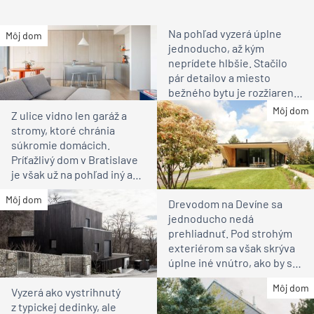
Na pohľad vyzerá úplne
Môj dom
jednoducho, až kým
neprídete hlbšie. Stačilo
pár detailov a miesto
bežného bytu je rozžiarené
bývanie pre rodinu
Môj dom
Z ulice vidno len garáž a
stromy, ktoré chránia
súkromie domácich.
Príťažlivý dom v Bratislave
je však už na pohľad iný ako
susedia
Môj dom
Drevodom na Devíne sa
jednoducho nedá
prehliadnuť. Pod strohým
exteriérom sa však skrýva
úplne iné vnútro, ako by ste
čakali
Môj dom
Vyzerá ako vystrihnutý
z typickej dedinky, ale