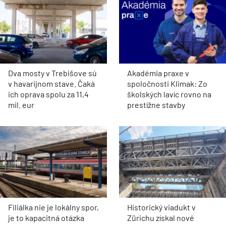
Dva mosty v Trebišove sú
Akadémia praxe v
v havarijnom stave. Čaká
spoločnosti Klimak: Zo
ich oprava spolu za 11,4
školských lavíc rovno na
mil. eur
prestížne stavby
Filiálka nie je lokálny spor,
Historický viadukt v
je to kapacitná otázka
Zürichu získal nové