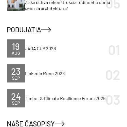
Získa citlivá rekonštrukcia rodinného domu
cenu za architektúru?
PODUJATIA
19
JAGA CUP 2026
AUG
23
LinkedIn Menu 2026
SEP
24
Timber & Climate Resilience Forum 2026
SEP
NAŠE ČASOPISY