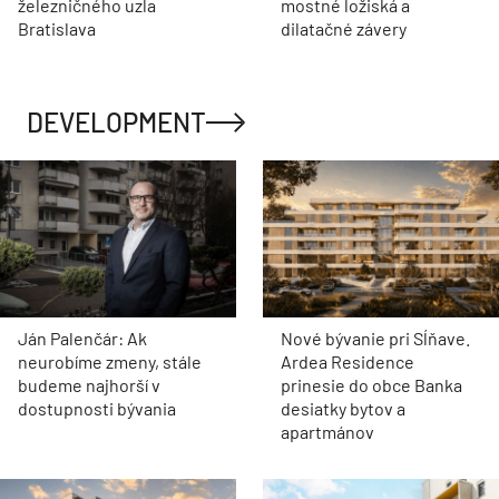
železničného uzla
mostné ložiská a
Bratislava
dilatačné závery
DEVELOPMENT
Ján Palenčár: Ak
Nové bývanie pri Sĺňave.
neurobíme zmeny, stále
Ardea Residence
budeme najhorší v
prinesie do obce Banka
dostupnosti bývania
desiatky bytov a
apartmánov