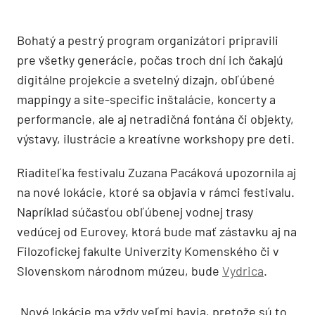
Bohatý a pestrý program organizátori pripravili
pre všetky generácie, počas troch dní ich čakajú
digitálne projekcie a svetelný dizajn, obľúbené
mappingy a site-specific inštalácie, koncerty a
performancie, ale aj netradičná fontána či objekty,
výstavy, ilustrácie a kreatívne workshopy pre deti.
Riaditeľka festivalu Zuzana Pacáková upozornila aj
na nové lokácie, ktoré sa objavia v rámci festivalu.
Napríklad súčasťou obľúbenej vodnej trasy
vedúcej od Eurovey, ktorá bude mať zástavku aj na
Filozofickej fakulte Univerzity Komenského či v
Slovenskom národnom múzeu, bude
Vydrica
.
„Nové lokácie ma vždy veľmi bavia, pretože sú to