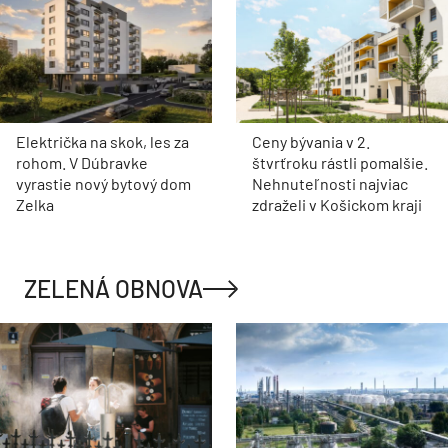
Električka na skok, les za
Ceny bývania v 2.
rohom. V Dúbravke
štvrťroku rástli pomalšie.
vyrastie nový bytový dom
Nehnuteľnosti najviac
Zelka
zdraželi v Košickom kraji
ZELENÁ OBNOVA