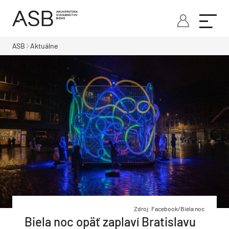
ASB
Aktuálne
Zdroj: Facebook/Biela noc
Biela noc opäť zaplaví Bratislavu