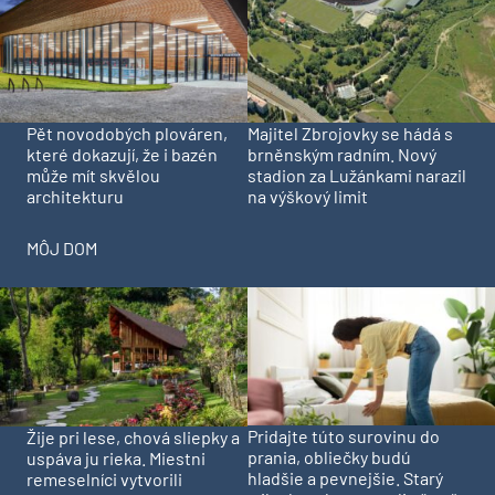
Pět novodobých plováren,
Majitel Zbrojovky se hádá s
které dokazují, že i bazén
brněnským radním. Nový
může mít skvělou
stadion za Lužánkami narazil
architekturu
na výškový limit
MÔJ DOM
Pridajte túto surovinu do
Žije pri lese, chová sliepky a
prania, obliečky budú
uspáva ju rieka. Miestni
hladšie a pevnejšie. Starý
remeselníci vytvorili