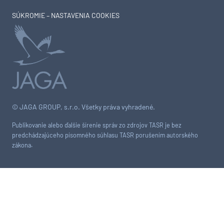
SÚKROMIE – NASTAVENIA COOKIES
© JAGA GROUP, s.r.o. Všetky práva vyhradené.
Publikovanie alebo ďalšie šírenie správ zo zdrojov TASR je bez
predchádzajúceho písomného súhlasu TASR porušením autorského
zákona.