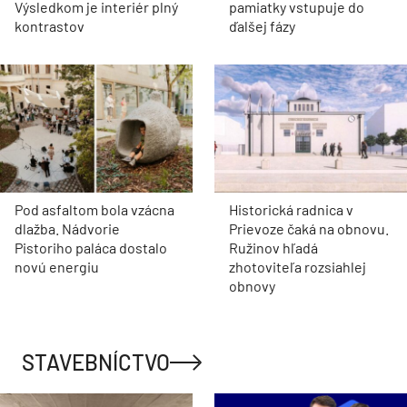
Výsledkom je interiér plný
pamiatky vstupuje do
kontrastov
ďalšej fázy
Pod asfaltom bola vzácna
Historická radnica v
dlažba. Nádvorie
Prievoze čaká na obnovu.
Pistoriho paláca dostalo
Ružinov hľadá
novú energiu
zhotoviteľa rozsiahlej
obnovy
STAVEBNÍCTVO