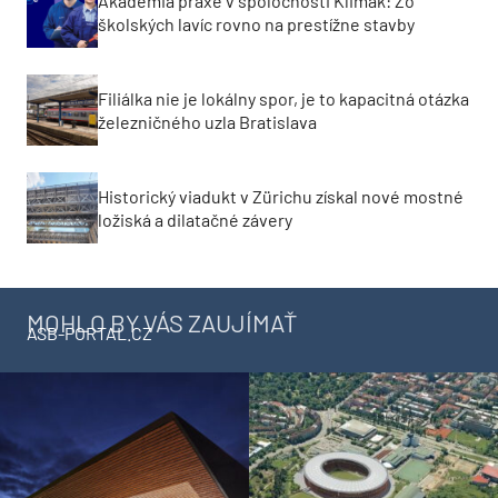
Akadémia praxe v spoločnosti Klimak: Zo
školských lavíc rovno na prestížne stavby
Filiálka nie je lokálny spor, je to kapacitná otázka
železničného uzla Bratislava
Historický viadukt v Zürichu získal nové mostné
ložiská a dilatačné závery
MOHLO BY VÁS ZAUJÍMAŤ
ASB-PORTAL.CZ