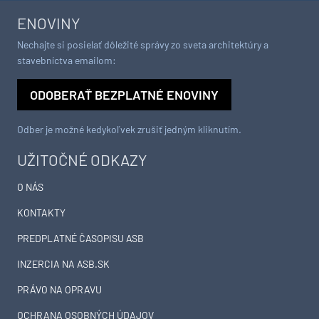
ENOVINY
Nechajte si posielať dôležité správy zo sveta architektúry a
stavebníctva emailom:
ODOBERAŤ BEZPLATNÉ ENOVINY
Odber je možné kedykoľvek zrušiť jedným kliknutím.
UŽITOČNÉ ODKAZY
O NÁS
KONTAKTY
PREDPLATNÉ ČASOPISU ASB
INZERCIA NA ASB.SK
PRÁVO NA OPRAVU
OCHRANA OSOBNÝCH ÚDAJOV