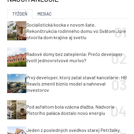
TÝŽDEŇ
MESIAC
Socialistická kocka v novom šate.
Rekonštrukcia rodinného domu vo Svätom Jure
otvorila dom krajine aj svetlu
Radové domy bez zateplenia: Prečo developer
zvolil jednovrstvové murivo?
Prvý developer, ktorý začal stavať kancelárie: HB
Reavis zmenil biznis model a nahneval
investorov
Pod asfaltom bola vzácna dlažba. Nádvorie
Pistoriho paláca dostalo novú energiu
Jeden z posledných svedkov starej Petržalky.