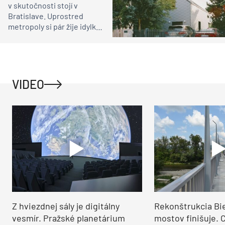
v skutočnosti stojí v
Bratislave. Uprostred
metropoly si pár žije idylku
ako na vidieku
VIDEO
Z hviezdnej sály je digitálny
Rekonštrukcia Bi
vesmír. Pražské planetárium
mostov finišuje. 