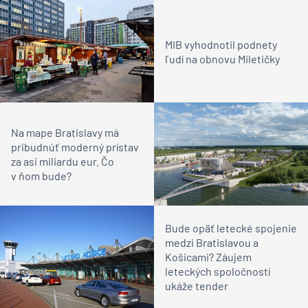
MIB vyhodnotil podnety
ľudí na obnovu Miletičky
Na mape Bratislavy má
pribudnúť moderný prístav
za asi miliardu eur. Čo
v ňom bude?
Bude opäť letecké spojenie
medzi Bratislavou a
Košicami? Záujem
leteckých spoločností
ukáže tender