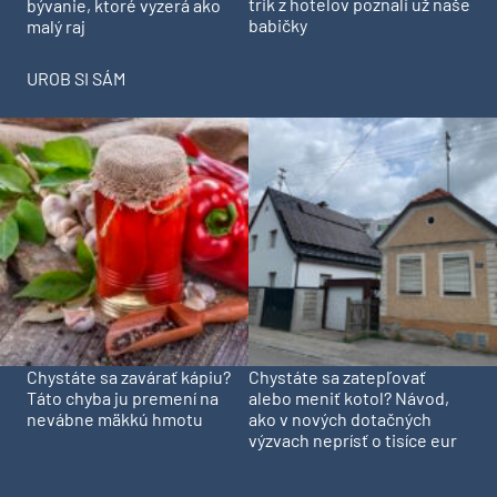
trik z hotelov poznali už naše
bývanie, ktoré vyzerá ako
babičky
malý raj
UROB SI SÁM
Chystáte sa zavárať kápiu?
Chystáte sa zatepľovať
Táto chyba ju premení na
alebo meniť kotol? Návod,
nevábne mäkkú hmotu
ako v nových dotačných
výzvach neprísť o tisíce eur