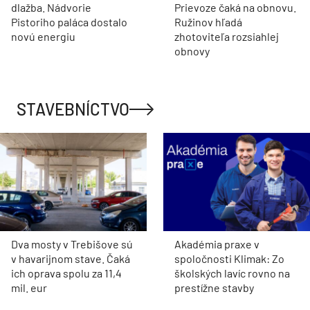
dlažba. Nádvorie
Prievoze čaká na obnovu.
Pistoriho paláca dostalo
Ružinov hľadá
novú energiu
zhotoviteľa rozsiahlej
obnovy
STAVEBNÍCTVO
Dva mosty v Trebišove sú
Akadémia praxe v
v havarijnom stave. Čaká
spoločnosti Klimak: Zo
ich oprava spolu za 11,4
školských lavíc rovno na
mil. eur
prestížne stavby