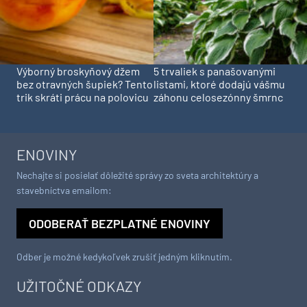
Výborný broskyňový džem
5 trvaliek s panašovanými
bez otravných šupiek? Tento
listami, ktoré dodajú vášmu
trik skráti prácu na polovicu
záhonu celosezónny šmrnc
ENOVINY
Nechajte si posielať dôležité správy zo sveta architektúry a
stavebníctva emailom:
ODOBERAŤ BEZPLATNÉ ENOVINY
Odber je možné kedykoľvek zrušiť jedným kliknutím.
UŽITOČNÉ ODKAZY