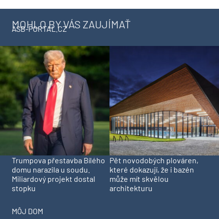
MOHLO BY VÁS ZAUJÍMAŤ
ASB-PORTAL.CZ
Trumpova přestavba Bílého
Pět novodobých plováren,
domu narazila u soudu.
které dokazují, že i bazén
Miliardový projekt dostal
může mít skvělou
stopku
architekturu
MÔJ DOM