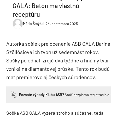
GALA: Betón má vlastnú
receptúru
Mário Šmýkal
-
24. septembra 2025
Autorka sošiek pre ocenenie ASB GALA Darina
Szöllösiová ich tvorí už sedemnásť rokov.
Sošky po odliatí zrejú dva týždne a finálny tvar
vzniká na diamantovej brúske. Tento rok budú
mať premiérovo aj českých súrodencov.
Poznáte výhody Klubu ASB?
Stačí bezplatná registrácia a zí
Soška ASB GALA vyzerá stroho a súčasne, teda