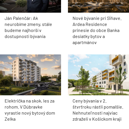
Ján Palenčár: Ak
Nové bývanie pri Sĺňave.
neurobíme zmeny, stále
Ardea Residence
budeme najhorší v
prinesie do obce Banka
dostupnosti bývania
desiatky bytov a
apartmánov
Električka na skok, les za
Ceny bývania v 2.
rohom. V Dúbravke
štvrťroku rástli pomalšie.
vyrastie nový bytový dom
Nehnuteľnosti najviac
Zelka
zdraželi v Košickom kraji