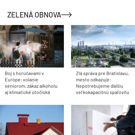
ZELENÁ OBNOVA
Boj s horúčavami v
Zlá správa pre Bratislavu,
Európe: volanie
mesto odkazuje:
seniorom, zákaz alkoholu
Nepotrebujeme ďalšiu
aj klimatické útočiská
veľkokapacitnú spaľovňu