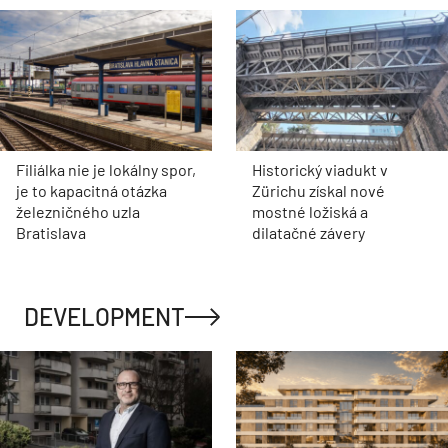
Filiálka nie je lokálny spor,
Historický viadukt v
je to kapacitná otázka
Zürichu získal nové
železničného uzla
mostné ložiská a
Bratislava
dilatačné závery
DEVELOPMENT