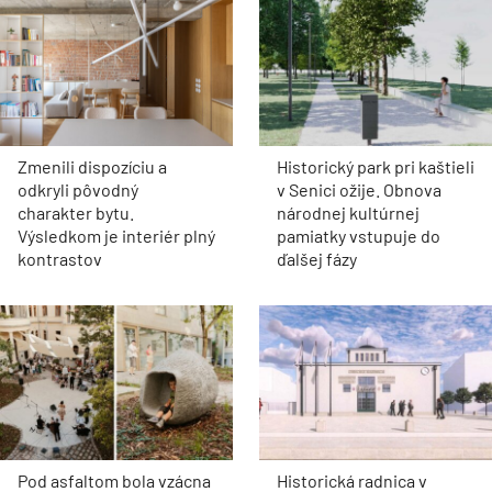
Zmenili dispozíciu a
Historický park pri kaštieli
odkryli pôvodný
v Senici ožije. Obnova
charakter bytu.
národnej kultúrnej
Výsledkom je interiér plný
pamiatky vstupuje do
kontrastov
ďalšej fázy
Pod asfaltom bola vzácna
Historická radnica v