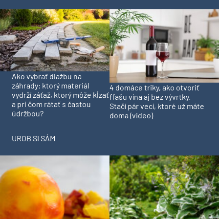
Ako vybrať dlažbu na
záhrady: ktorý materiál
4 domáce triky, ako otvoriť
vydrží záťaž, ktorý môže kĺzať
fľašu vína aj bez vývrtky.
a pri čom rátať s častou
Stačí pár vecí, ktoré už máte
údržbou?
doma (video)
UROB SI SÁM