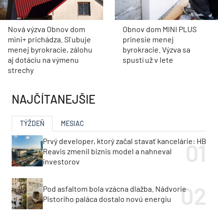
Nová výzva Obnov dom
Obnov dom MINI PLUS
mini+ prichádza. Sľubuje
prinesie menej
menej byrokracie, zálohu
byrokracie. Výzva sa
aj dotáciu na výmenu
spustí už v lete
strechy
NAJČÍTANEJŠIE
TÝŽDEŇ
MESIAC
Prvý developer, ktorý začal stavať kancelárie: HB
Reavis zmenil biznis model a nahneval
investorov
Pod asfaltom bola vzácna dlažba. Nádvorie
Pistoriho paláca dostalo novú energiu