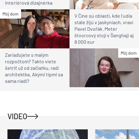
interiérová dizajnérka
Môj dom
V Číne sú oblasti, kde ľudia
stále žijú v jaskyniach, vraví
Pavel Dvořák. Meter
štvorcový stojí v Šanghaji aj
8 000 eur
Môj dom
Zariaďujete s malým
rozpočtom? Takto viete
šetriť už od začiatku, radí
architektka. Akými tipmi sa
sama riadi?
VIDEO