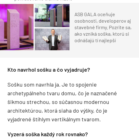
ASB GALA oceňuje
osobnosti, developerov aj
stavebné firmy. Pozrite sa,
ako vzniká soška, ktorú si
odnášajú tí najlepší
Kto navrhol sošku a čo vyjadruje?
Sošku som navrhla ja. Je to spojenie
archetypálneho tvaru domu, čo je naznačené
šikmou strechou, so súčasnou modernou
architektúrou, ktorá siaha do výšky, čo je
vyjadrené štíhlym vertikálnym tvarom.
Vyzerá soška každý rok rovnako?