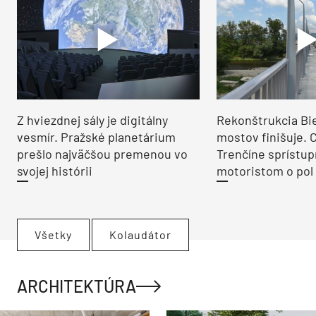
Z hviezdnej sály je digitálny
Rekonštrukcia Bi
vesmír. Pražské planetárium
mostov finišuje. 
prešlo najväčšou premenou vo
Trenčíne sprístup
svojej histórii
motoristom o pol 
Všetky
Kolaudátor
ARCHITEKTÚRA