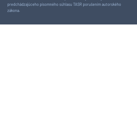
predchádzajúceho písomného súhlasu TASR porušením autorského
zákona.