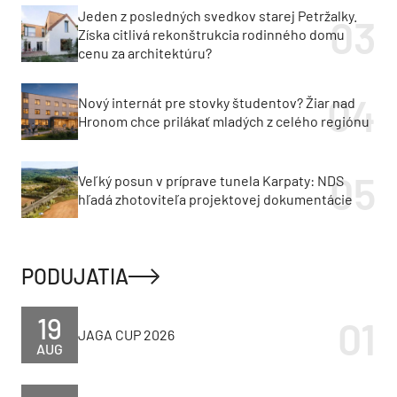
Jeden z posledných svedkov starej Petržalky.
Získa citlivá rekonštrukcia rodinného domu
cenu za architektúru?
Nový internát pre stovky študentov? Žiar nad
Hronom chce prilákať mladých z celého regiónu
Veľký posun v príprave tunela Karpaty: NDS
hľadá zhotoviteľa projektovej dokumentácie
PODUJATIA
19
JAGA CUP 2026
AUG