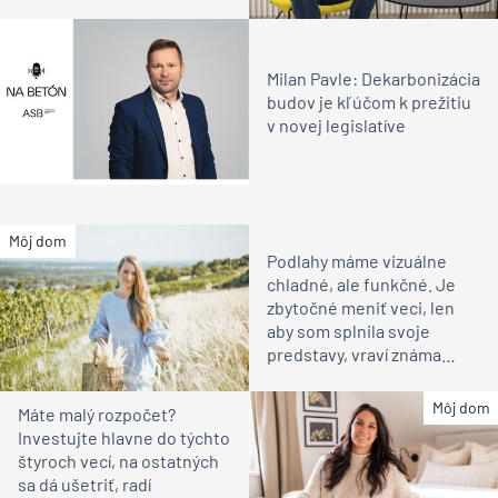
Milan Pavle: Dekarbonizácia
budov je kľúčom k prežitiu
v novej legislatíve
Môj dom
Podlahy máme vizuálne
chladné, ale funkčné. Je
zbytočné meniť veci, len
aby som splnila svoje
predstavy, vraví známa
vinárka
Môj dom
Máte malý rozpočet?
Investujte hlavne do týchto
štyroch vecí, na ostatných
sa dá ušetriť, radí