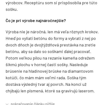
výrobcov. Receptúru som si prispôsobila pre túto
sošku.
Čo je pri výrobe najnáročnejšie?
Výroba nie je náročná, len má veľa rôznych krokov.
Hneď po vyliatí betónu do formy a vybratí z nej po
dvoch dňoch je dvojtýždňová prestávka na zretie
betónu, aby sa dalo so soškami ďalej pracovať.
Potom veľkou pílou na rezanie kameňa odrežem
šikmú plochu v hornej časti sošky. Nasleduje
brúsenie na hladinovej brúske na diamantovom
kotúči, čo mám mám veľmi rada. Soška tým
dostáva výsledný tvar aj povrch. Na konci už
chýbajú len písmená, ktoré sa gravírujú laserom.