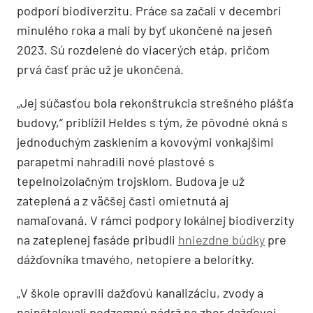
podporí biodiverzitu. Práce sa začali v decembri
minulého roka a mali by byť ukončené na jeseň
2023. Sú rozdelené do viacerých etáp, pričom
prvá časť prác už je ukončená.
„Jej súčasťou bola rekonštrukcia strešného plášťa
budovy,“ priblížil Heldes s tým, že pôvodné okná s
jednoduchým zasklením a kovovými vonkajšími
parapetmi nahradili nové plastové s
tepelnoizolačným trojsklom. Budova je už
zateplená a z väčšej časti omietnutá aj
namaľovaná. V rámci podpory lokálnej biodiverzity
na zateplenej fasáde pribudli
hniezdne búdky
pre
dážďovníka tmavého, netopiere a belorítky.
„V škole opravili dažďovú kanalizáciu, zvody a
nainštalovali podzemnú nádrž na zber dažďovej