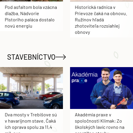
Pod asfaltom bola vzácna
Historická radnica v
dlažba. Nádvorie
Prievoze čaká na obnovu.
Pistoriho paláca dostalo
Ružinov hľadá
novú energiu
zhotoviteľa rozsiahlej
obnovy
STAVEBNÍCTVO
Dva mosty v Trebišove sú
Akadémia praxe v
v havarijnom stave. Čaká
spoločnosti Klimak: Zo