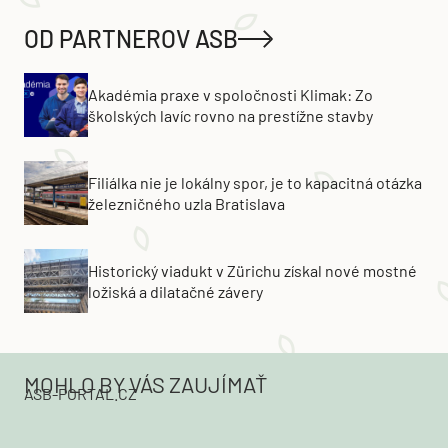
OD PARTNEROV ASB
Akadémia praxe v spoločnosti Klimak: Zo
školských lavíc rovno na prestížne stavby
Filiálka nie je lokálny spor, je to kapacitná otázka
železničného uzla Bratislava
Historický viadukt v Zürichu získal nové mostné
ložiská a dilatačné závery
MOHLO BY VÁS ZAUJÍMAŤ
ASB-PORTAL.CZ