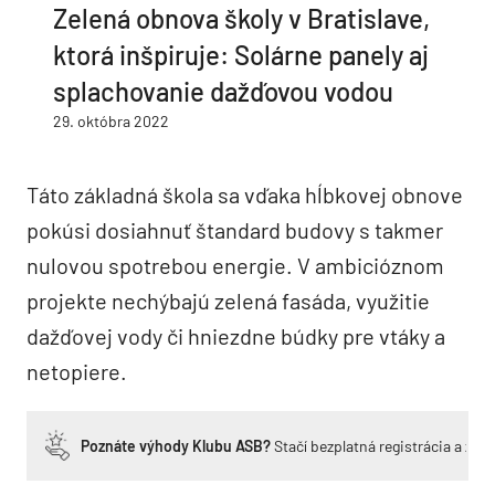
Zelená obnova školy v Bratislave,
ktorá inšpiruje: Solárne panely aj
splachovanie dažďovou vodou
29. októbra 2022
Táto základná škola sa vďaka hĺbkovej obnove
pokúsi dosiahnuť štandard budovy s takmer
nulovou spotrebou energie. V ambicióznom
projekte nechýbajú zelená fasáda, využitie
dažďovej vody či hniezdne búdky pre vtáky a
netopiere.
Poznáte výhody Klubu ASB?
Stačí bezplatná registrácia a zí