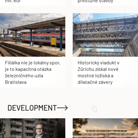
ich oprava spolu za 11,4
školských lavíc rovno na
mil. eur
prestížne stavby
Filiálka nie je lokálny spor,
Historický viadukt v
je to kapacitná otázka
Zürichu získal nové
železničného uzla
mostné ložiská a
Bratislava
dilatačné závery
DEVELOPMENT