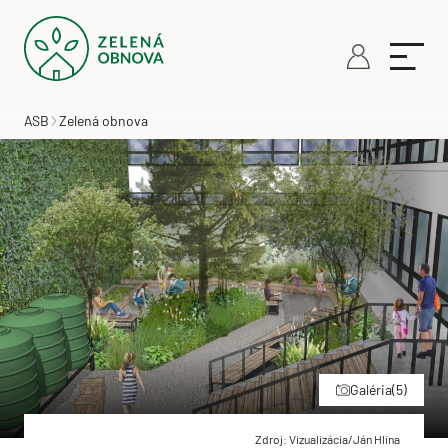
ASB
Zelená obnova
Galéria
(5)
Zdroj: Vizualizácia/Ján Hlina