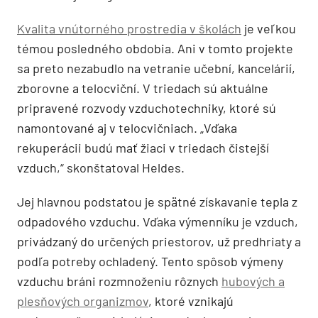
Kvalita vnútorného prostredia v školách
je veľkou
témou posledného obdobia. Ani v tomto projekte
sa preto nezabudlo na vetranie učební, kancelárií,
zborovne a telocviční. V triedach sú aktuálne
pripravené rozvody vzduchotechniky, ktoré sú
namontované aj v telocvičniach. „Vďaka
rekuperácii budú mať žiaci v triedach čistejší
vzduch,“ skonštatoval Heldes.
Jej hlavnou podstatou je spätné získavanie tepla z
odpadového vzduchu. Vďaka výmenníku je vzduch,
privádzaný do určených priestorov, už predhriaty a
podľa potreby ochladený. Tento spôsob výmeny
vzduchu bráni rozmnoženiu rôznych
hubových a
plesňových organizmov
, ktoré vznikajú