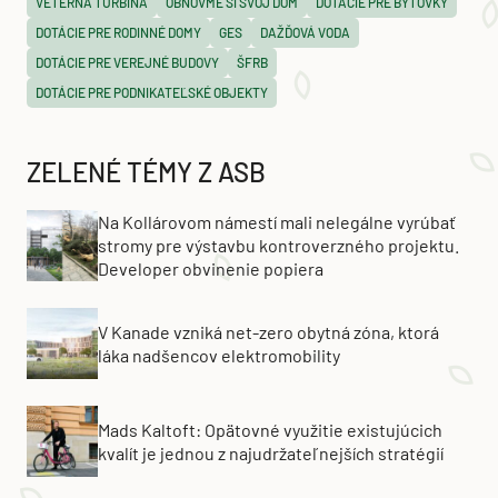
ENVIRONMENTÁLNY FOND
KOTOL NA PLYN
ELEKTRICKÁ BATÉRIA
VETERNÁ TURBÍNA
OBNOVME SI SVOJ DOM
DOTÁCIE PRE BYTOVKY
DOTÁCIE PRE RODINNÉ DOMY
GES
DAŽĎOVÁ VODA
DOTÁCIE PRE VEREJNÉ BUDOVY
ŠFRB
DOTÁCIE PRE PODNIKATEĽSKÉ OBJEKTY
ZELENÉ TÉMY Z ASB
Na Kollárovom námestí mali nelegálne vyrúbať
stromy pre výstavbu kontroverzného projektu.
Developer obvinenie popiera
V Kanade vzniká net-zero obytná zóna, ktorá
láka nadšencov elektromobility
Mads Kaltoft: Opätovné využitie existujúcich
kvalít je jednou z najudržateľnejších stratégií