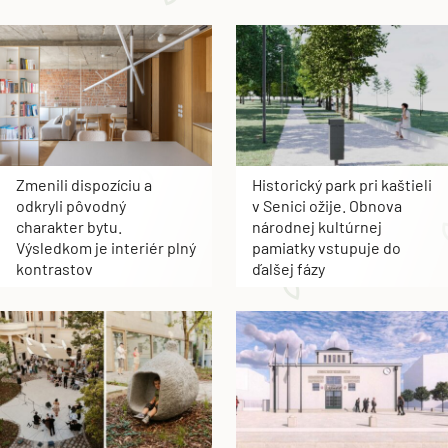
ARCHITEKTÚRA
Zmenili dispozíciu a
Historický park pri kaštieli
odkryli pôvodný
v Senici ožije. Obnova
charakter bytu.
národnej kultúrnej
Výsledkom je interiér plný
pamiatky vstupuje do
kontrastov
ďalšej fázy