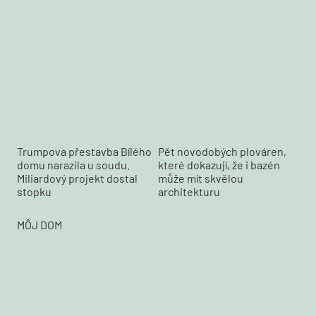
Trumpova přestavba Bílého
Pět novodobých plováren,
domu narazila u soudu.
které dokazují, že i bazén
Miliardový projekt dostal
může mít skvělou
stopku
architekturu
MÔJ DOM