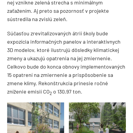
nej vznikne zelená strecha s minimálnym
zaťažením. Aj preto sa pozornosť v projekte
sústredila na zvislú zeleň.
Súčasťou zrevitalizovaných átrií školy bude
expozícia informačných panelov a interaktívnych
3D modelov, ktoré ilustrujú dôsledky klimatickej
zmeny a ukazujú opatrenia na jej zmiernenie.
Celkovo bude do konca obnovy implementovaných
15 opatrení na zmiernenie a prispôsobenie sa
zmene klímy. Rekonštrukcia prinesie ročné
zníženie emisií CO
o 130,97 ton.
2