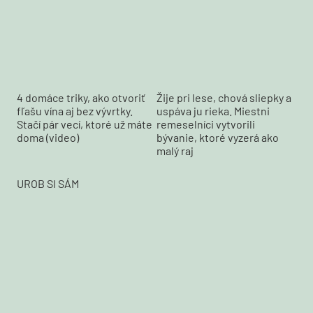
4 domáce triky, ako otvoriť
Žije pri lese, chová sliepky a
fľašu vína aj bez vývrtky.
uspáva ju rieka. Miestni
Stačí pár vecí, ktoré už máte
remeselníci vytvorili
doma (video)
bývanie, ktoré vyzerá ako
malý raj
UROB SI SÁM