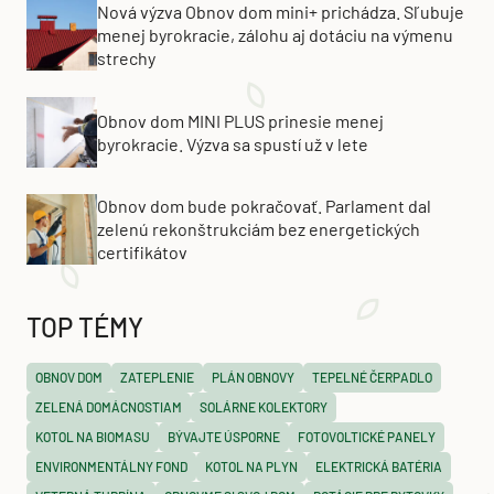
Nová výzva Obnov dom mini+ prichádza. Sľubuje
menej byrokracie, zálohu aj dotáciu na výmenu
strechy
Obnov dom MINI PLUS prinesie menej
byrokracie. Výzva sa spustí už v lete
Obnov dom bude pokračovať. Parlament dal
zelenú rekonštrukciám bez energetických
certifikátov
TOP TÉMY
OBNOV DOM
ZATEPLENIE
PLÁN OBNOVY
TEPELNÉ ČERPADLO
ZELENÁ DOMÁCNOSTIAM
SOLÁRNE KOLEKTORY
KOTOL NA BIOMASU
BÝVAJTE ÚSPORNE
FOTOVOLTICKÉ PANELY