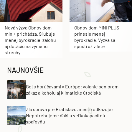
Nová výzva Obnov dom
Obnov dom MINI PLUS
mini+ prichádza. Sľubuje
prinesie menej
menej byrokracie, zálohu
byrokracie. Výzva sa
aj dotáciu na výmenu
spustí už v lete
strechy
NAJNOVŠIE
Boj s horúčavami v Európe: volanie seniorom,
zákaz alkoholu aj klimatické útočiská
Zlá správa pre Bratislavu, mesto odkazuje:
Nepotrebujeme ďalšiu veľkokapacitnú
spaľovňu