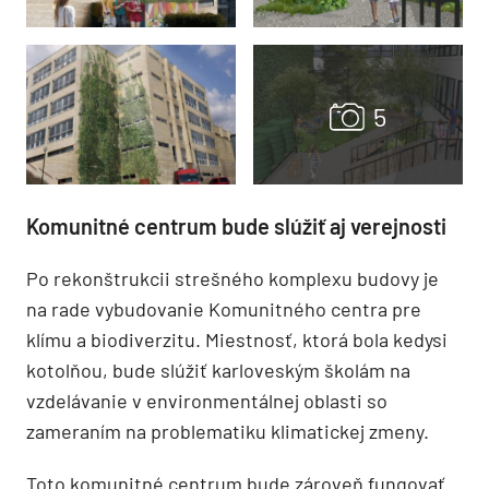
Komunitné centrum bude slúžiť aj verejnosti
Po rekonštrukcii strešného komplexu budovy je
na rade vybudovanie Komunitného centra pre
klímu a biodiverzitu. Miestnosť, ktorá bola kedysi
kotolňou, bude slúžiť karloveským školám na
vzdelávanie v environmentálnej oblasti so
zameraním na problematiku klimatickej zmeny.
Toto komunitné centrum bude zároveň fungovať