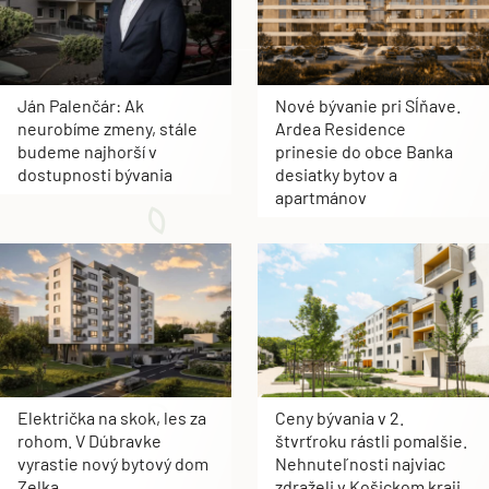
Ján Palenčár: Ak
Nové bývanie pri Sĺňave.
neurobíme zmeny, stále
Ardea Residence
budeme najhorší v
prinesie do obce Banka
dostupnosti bývania
desiatky bytov a
apartmánov
Električka na skok, les za
Ceny bývania v 2.
rohom. V Dúbravke
štvrťroku rástli pomalšie.