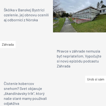
Škôlka v Banskej Bystrici
ozelenie, jej obnovu ocenili
aj odborníci z Nórska
Záhrada
Mravce v záhrade nemusia
byť nepriateľom. Vypočujte
si novú epizódu podcastu
Záhrada
Urob si sám
Čistenie kobercov
snehom? Svet objavuje
„škandinávsky trik“, ktorý
naše staré mamy používali
odjakživa