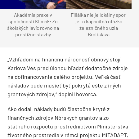
Akadémia praxe v
Filiálka nie je lokálny spor,
spoločnosti Klimak: Zo
je to kapacitná otázka
školských lavíc rovno na
železničného uzla
prestížne stavby
Bratislava
„Vzhľadom na finančnú náročnosť obnovy stojí
Karlova Ves pred úlohou hľadať dodatočné zdroje
na dofinancovanie celého projektu. Veľká časť
nákladov bude musieť byť pokrytá ešte z iných
grantových zdrojov,“ doplnil hovorca.
Ako dodal, náklady budú čiastočne kryté z
finančných zdrojov Nórskych grantov a zo
štátneho rozpočtu prostredníctvom Ministerstva
životného prostredia v rámci projektu MITADAPT,