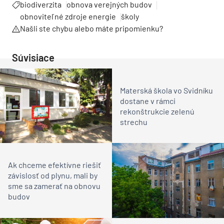
biodiverzita
obnova verejných budov
obnoviteľné zdroje energie
školy
Našli ste chybu alebo máte pripomienku?
Súvisiace
Materská škola vo Svidníku
dostane v rámci
rekonštrukcie zelenú
strechu
Ak chceme efektívne riešiť
závislosť od plynu, mali by
sme sa zamerať na obnovu
budov