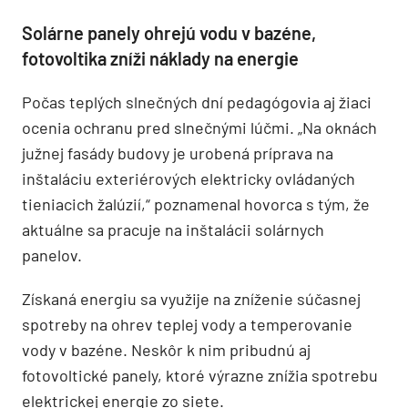
Solárne panely ohrejú vodu v bazéne,
fotovoltika zníži náklady na energie
Počas teplých slnečných dní pedagógovia aj žiaci
ocenia ochranu pred slnečnými lúčmi. „Na oknách
južnej fasády budovy je urobená príprava na
inštaláciu exteriérových elektricky ovládaných
tieniacich žalúzií,“ poznamenal hovorca s tým, že
aktuálne sa pracuje na inštalácii solárnych
panelov.
Získaná energiu sa využije na zníženie súčasnej
spotreby na ohrev teplej vody a temperovanie
vody v bazéne. Neskôr k nim pribudnú aj
fotovoltické panely, ktoré výrazne znížia spotrebu
elektrickej energie zo siete.