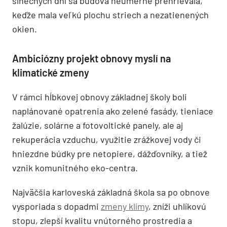
slnečných dní sa budova neúmerne prehrievala,
keďže mala veľkú plochu striech a nezatienených
okien.
Ambiciózny projekt obnovy myslí na
klimatické zmeny
V rámci hĺbkovej obnovy základnej školy boli
naplánované opatrenia ako zelené fasády, tieniace
žalúzie, solárne a fotovoltické panely, ale aj
rekuperácia vzduchu, využitie zrážkovej vody či
hniezdne búdky pre netopiere, dážďovníky, a tiež
vznik komunitného eko-centra.
Najväčšia karloveská základná škola sa po obnove
vysporiada s dopadmi
zmeny klímy
, zníži uhlíkovú
stopu, zlepší kvalitu vnútorného prostredia a