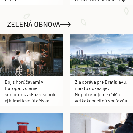
vyrastie nový bytový dom
Nehnuteľnosti najviac
Zelka
zdraželi v Košickom kraji
ZELENÁ OBNOVA
Boj s horúčavami v
Zlá správa pre Bratislavu,
Európe: volanie
mesto odkazuje:
seniorom, zákaz alkoholu
Nepotrebujeme ďalšiu
aj klimatické útočiská
veľkokapacitnú spaľovňu