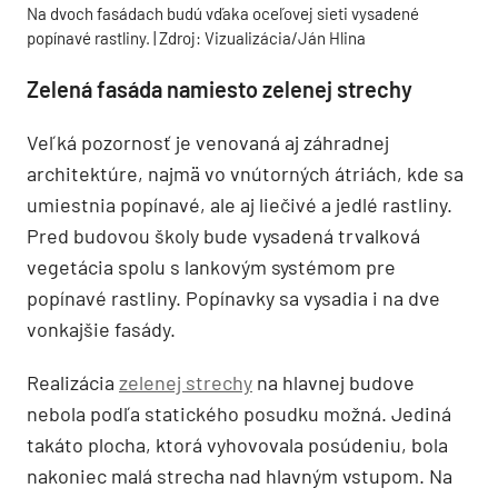
Na dvoch fasádach budú vďaka oceľovej sieti vysadené
popínavé rastliny. | Zdroj: Vizualizácia/Ján Hlina
Zelená fasáda namiesto zelenej strechy
Veľká pozornosť je venovaná aj záhradnej
architektúre, najmä vo vnútorných átriách, kde sa
umiestnia popínavé, ale aj liečivé a jedlé rastliny.
Pred budovou školy bude vysadená trvalková
vegetácia spolu s lankovým systémom pre
popínavé rastliny. Popínavky sa vysadia i na dve
vonkajšie fasády.
Realizácia
zelenej strechy
na hlavnej budove
nebola podľa statického posudku možná. Jediná
takáto plocha, ktorá vyhovovala posúdeniu, bola
nakoniec malá strecha nad hlavným vstupom. Na