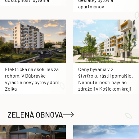
apartmánov
Električka na skok, les za
Ceny bývania v 2.
rohom. V Dúbravke
štvrťroku rástli pomalšie.
vyrastie nový bytový dom
Nehnuteľnosti najviac
Zelka
zdraželi v Košickom kraji
ZELENÁ OBNOVA