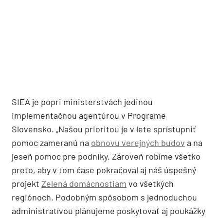
SIEA je popri ministerstvách jedinou
implementačnou agentúrou v Programe
Slovensko. „Našou prioritou je v lete sprístupniť
pomoc zameranú na
obnovu verejných budov
a na
jeseň pomoc pre podniky. Zároveň robíme všetko
preto, aby v tom čase pokračoval aj náš úspešný
projekt
Zelená domácnostiam
vo všetkých
regiónoch. Podobným spôsobom s jednoduchou
administratívou plánujeme poskytovať aj poukážky