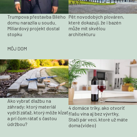
Trumpova přestavba Bílého
Pět novodobých plováren,
domu narazila u soudu.
které dokazují, že i bazén
Miliardový projekt dostal
může mít skvělou
stopku
architekturu
MÔJ DOM
Ako vybrať dlažbu na
záhrady: ktorý materiál
4 domáce triky, ako otvoriť
vydrží záťaž, ktorý môže kĺzať
fľašu vína aj bez vývrtky.
a pri čom rátať s častou
Stačí pár vecí, ktoré už máte
údržbou?
doma (video)