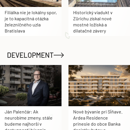
Filiálka nie je lokálny spor,
Historický viadukt v
je to kapacitná otázka
Zürichu získal nové
železničného uzla
mostné ložiská a
Bratislava
dilatačné závery
DEVELOPMENT
Ján Palenčár: Ak
Nové bývanie pri Sĺňave.
neurobíme zmeny, stále
Ardea Residence
budeme najhorší v
prinesie do obce Banka
dostupnosti bývania
desiatky bytov a