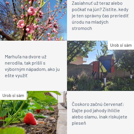
Zasiahnuť už teraz alebo
počkať na jún? Zistite, kedy
je ten správny čas preriediť
úrodu na mladých
stromoch
Urob si sám
Marhuľa na dvore už
nerodila, tak prišli s
výborným nápadom, ako ju
ešte využiť
Urob si sám
Čoskoro začnú červenať:
Dajte pod jahody ihličie
alebo slamu, inak riskujete
pleseň