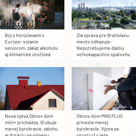
Boj s horúčavami v
Zlá správa pre Bratislavu,
Európe: volanie
mesto odkazuje:
seniorom, zákaz alkoholu
Nepotrebujeme ďalšiu
aj klimatické útočiská
veľkokapacitnú spaľovňu
Nová výzva Obnov dom
Obnov dom MINI PLUS
mini+ prichádza. Sľubuje
prinesie menej
menej byrokracie, zálohu
byrokracie. Výzva sa
aj dotáciu na výmenu
spustí už v lete