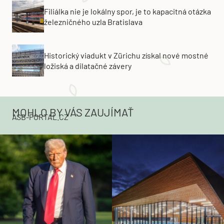
Filiálka nie je lokálny spor, je to kapacitná otázka
železničného uzla Bratislava
Historický viadukt v Zürichu získal nové mostné
ložiská a dilatačné závery
MOHLO BY VÁS ZAUJÍMAŤ
ASB-PORTAL.CZ