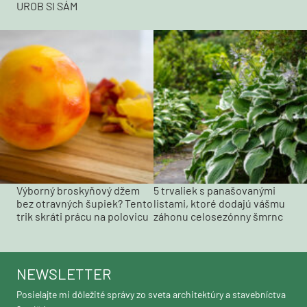
UROB SI SÁM
Výborný broskyňový džem
5 trvaliek s panašovanými
bez otravných šupiek? Tento
listami, ktoré dodajú vášmu
trik skráti prácu na polovicu
záhonu celosezónny šmrnc
NEWSLETTER
Posielajte mi dôležité správy zo sveta architektúry a stavebníctva