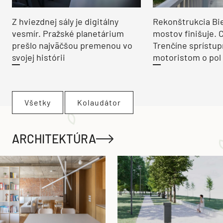
Z hviezdnej sály je digitálny
Rekonštrukcia Bi
vesmír. Pražské planetárium
mostov finišuje. 
prešlo najväčšou premenou vo
Trenčíne sprístup
svojej histórii
motoristom o pol 
Všetky
Kolaudátor
ARCHITEKTÚRA