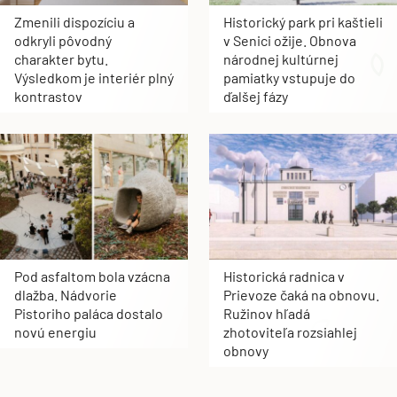
Zmenili dispozíciu a
Historický park pri kaštieli
odkryli pôvodný
v Senici ožije. Obnova
charakter bytu.
národnej kultúrnej
Výsledkom je interiér plný
pamiatky vstupuje do
kontrastov
ďalšej fázy
Pod asfaltom bola vzácna
Historická radnica v
dlažba. Nádvorie
Prievoze čaká na obnovu.
Pistoriho paláca dostalo
Ružinov hľadá
novú energiu
zhotoviteľa rozsiahlej
obnovy