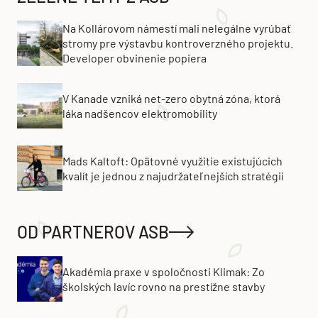
Na Kollárovom námestí mali nelegálne vyrúbať
stromy pre výstavbu kontroverzného projektu.
Developer obvinenie popiera
V Kanade vzniká net-zero obytná zóna, ktorá
láka nadšencov elektromobility
Mads Kaltoft: Opätovné využitie existujúcich
kvalít je jednou z najudržateľnejších stratégií
OD PARTNEROV ASB
Akadémia praxe v spoločnosti Klimak: Zo
školských lavíc rovno na prestížne stavby