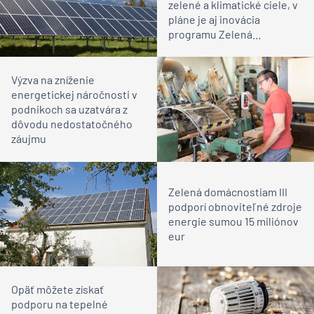
zelené a klimatické ciele, v
pláne je aj inovácia
programu Zelená
domácnostiam
Výzva na zníženie
energetickej náročnosti v
podnikoch sa uzatvára z
dôvodu nedostatočného
záujmu
Zelená domácnostiam III
podporí obnoviteľné zdroje
energie sumou 15 miliónov
eur
Opäť môžete získať
podporu na tepelné