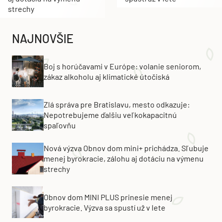
strechy
NAJNOVŠIE
Boj s horúčavami v Európe: volanie seniorom,
zákaz alkoholu aj klimatické útočiská
Zlá správa pre Bratislavu, mesto odkazuje:
Nepotrebujeme ďalšiu veľkokapacitnú
spaľovňu
Nová výzva Obnov dom mini+ prichádza. Sľubuje
menej byrokracie, zálohu aj dotáciu na výmenu
strechy
Obnov dom MINI PLUS prinesie menej
byrokracie. Výzva sa spustí už v lete