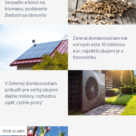
čerpadlo a kotol na
biomasu, podávanie
žiadostí sa obnovilo
Zelená domácnostiam má
voľných ešte 10 miliónov
eur, najväčší záujem je o
fotovoltiku
V Zelenej domácnostiam
pribudli pre veľký záujem
ďalšie milióny, rozhodnú
opäť „rýchle prsty“
Urob si sám