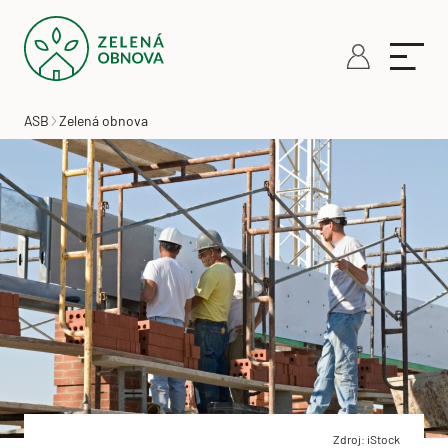
ASB
Zelená obnova
Zdroj: iStock