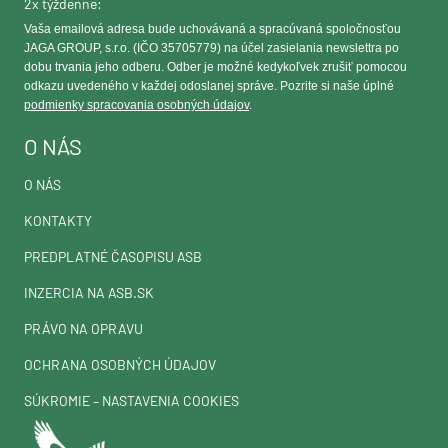
2x týždenne:
Vaša emailová adresa bude uchovávaná a spracúvaná spoločnosťou
JAGA GROUP, s.r.o. (IČO 35705779) na účel zasielania newslettra po
dobu trvania jeho odberu. Odber je možné kedykoľvek zrušiť pomocou
odkazu uvedeného v každej odoslanej správe. Pozrite si naše úplné
podmienky spracovania osobných údajov
.
O NÁS
O NÁS
KONTAKTY
PREDPLATNÉ ČASOPISU ASB
INZERCIA NA ASB.SK
PRÁVO NA OPRAVU
OCHRANA OSOBNÝCH ÚDAJOV
SÚKROMIE – NASTAVENIA COOKIES