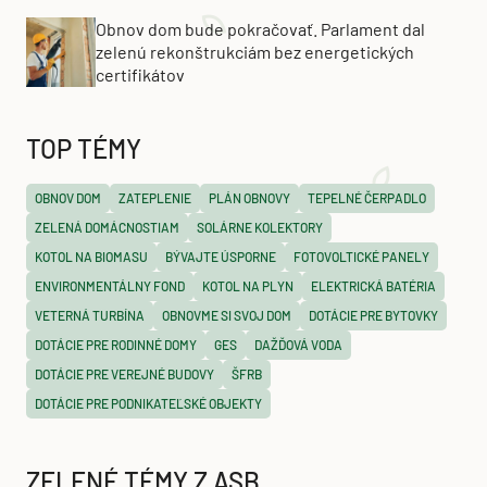
Obnov dom bude pokračovať. Parlament dal
zelenú rekonštrukciám bez energetických
certifikátov
TOP TÉMY
OBNOV DOM
ZATEPLENIE
PLÁN OBNOVY
TEPELNÉ ČERPADLO
ZELENÁ DOMÁCNOSTIAM
SOLÁRNE KOLEKTORY
KOTOL NA BIOMASU
BÝVAJTE ÚSPORNE
FOTOVOLTICKÉ PANELY
ENVIRONMENTÁLNY FOND
KOTOL NA PLYN
ELEKTRICKÁ BATÉRIA
VETERNÁ TURBÍNA
OBNOVME SI SVOJ DOM
DOTÁCIE PRE BYTOVKY
DOTÁCIE PRE RODINNÉ DOMY
GES
DAŽĎOVÁ VODA
DOTÁCIE PRE VEREJNÉ BUDOVY
ŠFRB
DOTÁCIE PRE PODNIKATEĽSKÉ OBJEKTY
ZELENÉ TÉMY Z ASB