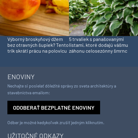
Výborný broskyňový džem
5 trvaliek s panašovanými
bez otravných šupiek? Tento
listami, ktoré dodajú vášmu
trik skráti prácu na polovicu
záhonu celosezónny šmrnc
ENOVINY
Nechajte si posielať dôležité správy zo sveta architektúry a
stavebníctva emailom:
ODOBERAŤ BEZPLATNÉ ENOVINY
Odber je možné kedykoľvek zrušiť jedným kliknutím.
UŽITOČNÉ ODKAZY