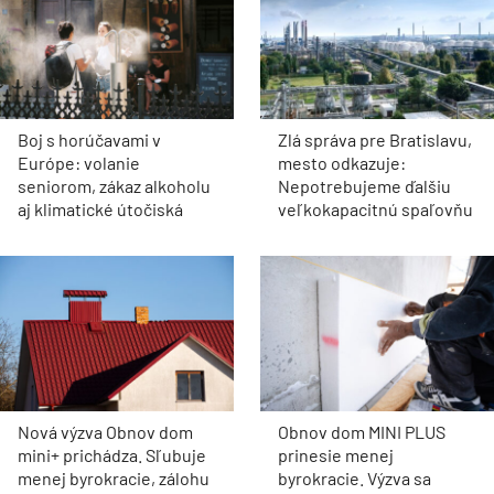
Boj s horúčavami v
Zlá správa pre Bratislavu,
Európe: volanie
mesto odkazuje:
seniorom, zákaz alkoholu
Nepotrebujeme ďalšiu
aj klimatické útočiská
veľkokapacitnú spaľovňu
Nová výzva Obnov dom
Obnov dom MINI PLUS
mini+ prichádza. Sľubuje
prinesie menej
menej byrokracie, zálohu
byrokracie. Výzva sa