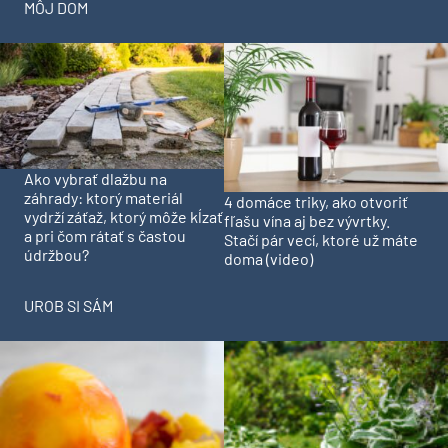
MÔJ DOM
Ako vybrať dlažbu na
záhrady: ktorý materiál
4 domáce triky, ako otvoriť
vydrží záťaž, ktorý môže kĺzať
fľašu vína aj bez vývrtky.
a pri čom rátať s častou
Stačí pár vecí, ktoré už máte
údržbou?
doma (video)
UROB SI SÁM