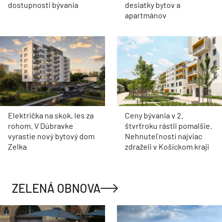
dostupnosti bývania
desiatky bytov a
apartmánov
Električka na skok, les za
Ceny bývania v 2.
rohom. V Dúbravke
štvrťroku rástli pomalšie.
vyrastie nový bytový dom
Nehnuteľnosti najviac
Zelka
zdraželi v Košickom kraji
ZELENÁ OBNOVA