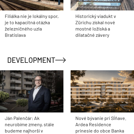
Filiálka nie je lokálny spor,
Historický viadukt v
je to kapacitná otázka
Zürichu získal nové
železničného uzla
mostné ložiská a
Bratislava
dilatačné závery
DEVELOPMENT
Ján Palenčár: Ak
Nové bývanie pri Sĺňave.
neurobíme zmeny, stále
Ardea Residence
budeme najhorší v
prinesie do obce Banka