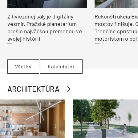
Z hviezdnej sály je digitálny
Rekonštrukcia Bi
vesmír. Pražské planetárium
mostov finišuje. 
prešlo najväčšou premenou vo
Trenčíne sprístup
svojej histórii
motoristom o pol 
Všetky
Kolaudátor
ARCHITEKTÚRA