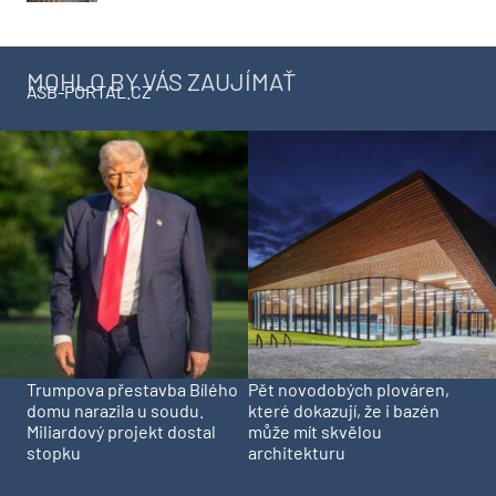
MOHLO BY VÁS ZAUJÍMAŤ
ASB-PORTAL.CZ
Trumpova přestavba Bílého
Pět novodobých plováren,
domu narazila u soudu.
které dokazují, že i bazén
Miliardový projekt dostal
může mít skvělou
stopku
architekturu