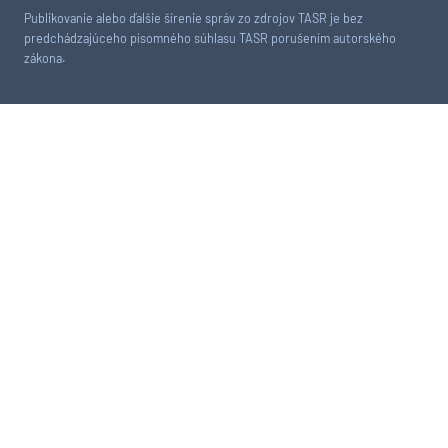
Publikovanie alebo ďalšie šírenie správ zo zdrojov TASR je bez
predchádzajúceho písomného súhlasu TASR porušením autorského
zákona.