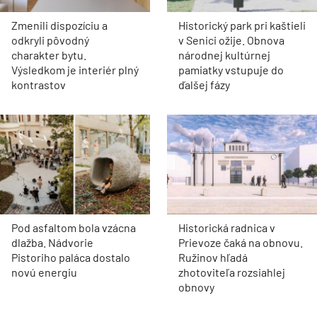
Zmenili dispozíciu a
Historický park pri kaštieli
odkryli pôvodný
v Senici ožije. Obnova
charakter bytu.
národnej kultúrnej
Výsledkom je interiér plný
pamiatky vstupuje do
kontrastov
ďalšej fázy
Pod asfaltom bola vzácna
Historická radnica v
dlažba. Nádvorie
Prievoze čaká na obnovu.
Pistoriho paláca dostalo
Ružinov hľadá
novú energiu
zhotoviteľa rozsiahlej
obnovy