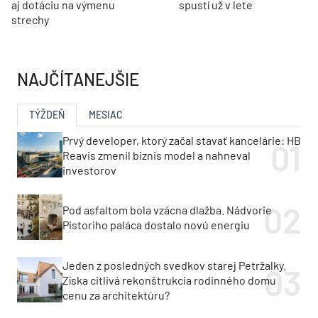
aj dotáciu na výmenu
spustí už v lete
strechy
NAJČÍTANEJŠIE
TÝŽDEŇ
MESIAC
Prvý developer, ktorý začal stavať kancelárie: HB
Reavis zmenil biznis model a nahneval
investorov
Pod asfaltom bola vzácna dlažba. Nádvorie
Pistoriho paláca dostalo novú energiu
Jeden z posledných svedkov starej Petržalky.
Získa citlivá rekonštrukcia rodinného domu
cenu za architektúru?