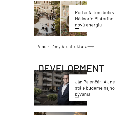
Pod asfaltom bola v
Nádvorie Pistoriho 
novú energiu
Viac z témy Architektúra
DEVELOPMENT
Ján Palenčár: Ak n
stále budeme najho
bývania