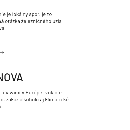
nie je lokálny spor, je to
ná otázka železničného uzla
va
NOVA
orúčavami v Európe: volanie
, zákaz alkoholu aj klimatické
á