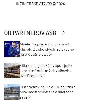
INŽINIERSKE STAVBY 3/2026
ASB
OD PARTNEROV ASB
Akadémia praxe v spoločnosti
Klimak: Zo školských lavíc rovno
na prestížne stavby
Filiálka nie je lokálny spor, je to
kapacitná otázka železničného
uzla Bratislava
Historický viadukt v Zürichu získal
nové mostné ložiská a dilatačné
závery