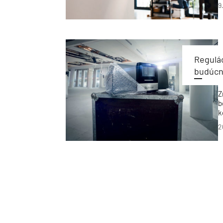
9
Regulá
budúcn
Z
b
k
z
2
p
n
r
j
v