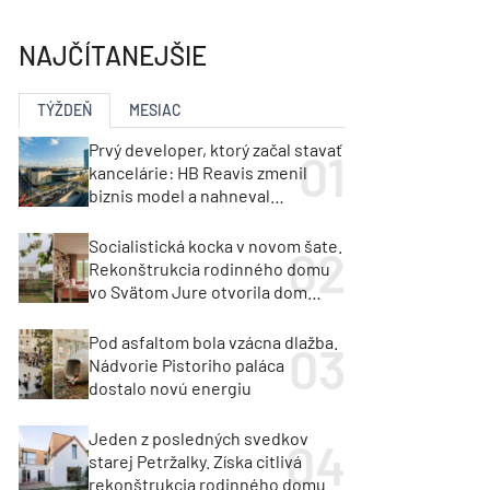
y
Klimatizácia a vetranie
urz Milan Murcka
NAJČÍTANEJŠIE
TÝŽDEŇ
MESIAC
Prvý developer, ktorý začal stavať
kancelárie: HB Reavis zmenil
biznis model a nahneval
investorov
Socialistická kocka v novom šate.
Rekonštrukcia rodinného domu
vo Svätom Jure otvorila dom
krajine aj svetlu
Pod asfaltom bola vzácna dlažba.
Nádvorie Pistoriho paláca
dostalo novú energiu
Jeden z posledných svedkov
starej Petržalky. Získa citlivá
rekonštrukcia rodinného domu