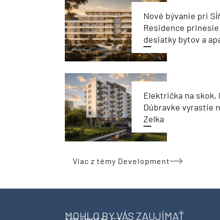
Nové bývanie pri Sĺ
Residence prinesie
desiatky bytov a a
Električka na skok, 
Dúbravke vyrastie 
Zelka
Viac z témy Development
MOHLO BY VÁS ZAUJÍMAŤ