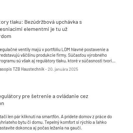
Inžinierske siete
Solárne kolektor
Interiérový dizajn
Bonusy Klubu ASB
Urbanizmus
Manažérsky k
Stavebná technika
tory tlaku: Bezúdržbová upchávka s
esniacimi elementmi je tu už
rdom
egulačné ventily majú v portfóliu LDM hlavné postavenie a
redstavujú väčšinu produkcie firmy. Súčasťou výrobného
rogramu sú však aj regulátory tlaku, ktoré v súčasnosti tvoria
ž takisto neoddeliteľnú časť výrobného sortimentu a svojím
asopis TZB Haustechnik
-
20. januára 2025
ozsahom dopĺňajú výrobný program armatúr pre vykurovacie,
zduchotechnické, prípadne chladiarenské aplikácie.
gulátory pre šetrenie a ovládanie cez
ón
tačí len pár kliknutí na smartfón. A prídete domov z práce do
yhriateho bytu či domu. Tepelný komfort si rýchlo a ľahko
astavíte dokonca aj počas ležania na gauči.