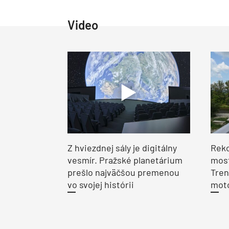
Video
Z hviezdnej sály je digitálny
Reko
vesmír. Pražské planetárium
most
prešlo najväčšou premenou
Tren
vo svojej histórii
moto