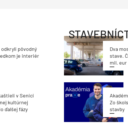
STAVEBNÍC
a odkryli pôvodný
Dva mos
ledkom je interiér
stave. Č
mil. eur
aštieli v Senici
Akadémi
nej kultúrnej
Zo škols
o ďalšej fázy
stavby