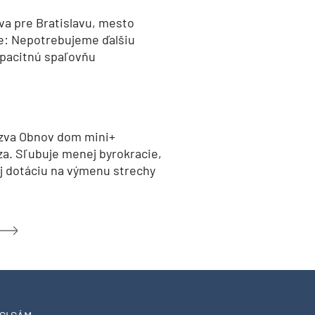
va pre Bratislavu, mesto
e: Nepotrebujeme ďalšiu
pacitnú spaľovňu
zva Obnov dom mini+
za. Sľubuje menej byrokracie,
aj dotáciu na výmenu strechy