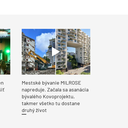
en
Mestské bývanie MILROSE
šiť
napreduje. Začala sa asanácia
bývalého Kovoprojektu,
takmer všetko tu dostane
druhý život