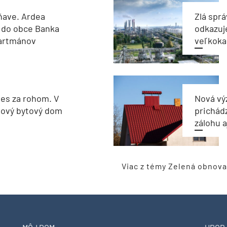
ňave. Ardea
Zlá sprá
 do obce Banka
odkazuj
partmánov
veľkoka
les za rohom. V
Nová vý
nový bytový dom
prichád
zálohu 
Viac z témy Zelená obnova