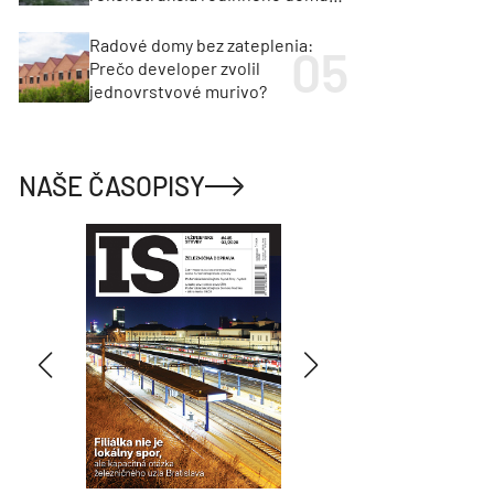
cenu za architektúru?
Radové domy bez zateplenia:
Prečo developer zvolil
jednovrstvové murivo?
NAŠE ČASOPISY