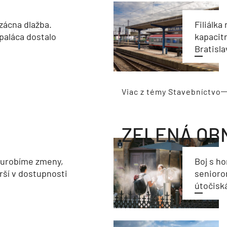
zácna dlažba.
Filiálka 
paláca dostalo
kapacit
Bratisla
Viac z témy Stavebníctvo
ZELENÁ OB
eurobíme zmeny,
Boj s h
rší v dostupnosti
seniorom
útočisk