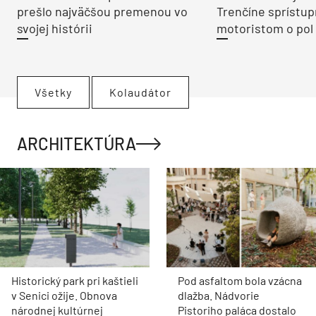
prešlo najväčšou premenou vo
Trenčíne sprístup
svojej histórii
motoristom o pol 
Všetky
Kolaudátor
ARCHITEKTÚRA
Historický park pri kaštieli
Pod asfaltom bola vzácna
v Senici ožije. Obnova
dlažba. Nádvorie
národnej kultúrnej
Pistoriho paláca dostalo