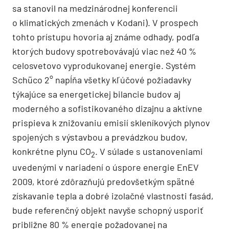
sa stanovil na medzinárodnej konferencii
o klimatických zmenách v Kodani). V prospech
tohto prístupu hovoria aj známe odhady, podľa
ktorých budovy spotrebovávajú viac než 40 %
celosvetovo vyprodukovanej energie. Systém
Schüco 2° napĺňa všetky kľúčové požiadavky
týkajúce sa energetickej bilancie budov aj
moderného a sofistikovaného dizajnu a aktívne
prispieva k znižovaniu emisií skleníkových plynov
spojených s výstavbou a prevádzkou budov,
konkrétne plynu CO
. V súlade s ustanoveniami
2
uvedenými v nariadení o úspore energie EnEV
2009, ktoré zdôrazňujú predovšetkým spätné
získavanie tepla a dobré izolačné vlastnosti fasád,
bude referenčný objekt navyše schopný usporiť
približne 80 % energie požadovanej na