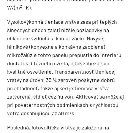
2
W/(m
. K).
Vysokovýkonná tieniaca vrstva zasa pri teplých
slnečných dňoch zaistí nižšie požiadavky na
chladenie vzduchu a klimatizáciu. Navyše,
hliníkové (konvexne a konkávne zaoblené)
mikrožalúzie tohto panelu prepustia do interiéru
dostatok difúzneho svetla, a tak zabezpečia
kvalitné osvetlenie. Transparentnosť tieniacej
vrstvy na úrovni 35 % zároveň poskytne dobrú
priehľadnosť, takže aj keď je tieniaca vrstva
zatvorená, vidieť cez ňu von. Aktivovať sa môže aj
pri poveternostných podmienkach s rýchlosťou
vetra dosahujúcou až 30 m/s.
Posledná, fotovoltická vrstva je založená na