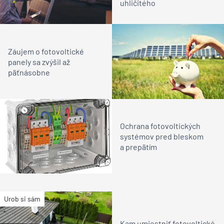
uhličitého
Záujem o fotovoltické
panely sa zvýšil až
päťnásobne
Ochrana fotovoltických
systémov pred bleskom
a prepätím
Urob si sám
Kam umiestniť fotovoltické