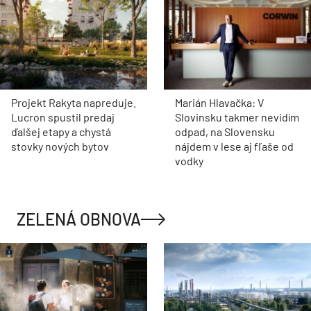
Projekt Rakyta napreduje.
Marián Hlavačka: V
Lucron spustil predaj
Slovinsku takmer nevidím
ďalšej etapy a chystá
odpad, na Slovensku
stovky nových bytov
nájdem v lese aj fľaše od
vodky
ZELENÁ OBNOVA