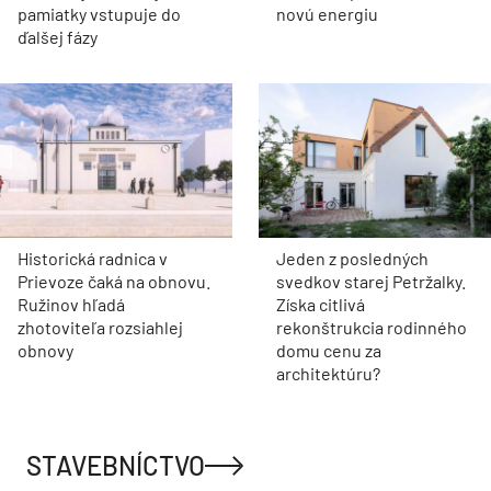
pamiatky vstupuje do
novú energiu
ďalšej fázy
Historická radnica v
Jeden z posledných
Prievoze čaká na obnovu.
svedkov starej Petržalky.
Ružinov hľadá
Získa citlivá
zhotoviteľa rozsiahlej
rekonštrukcia rodinného
obnovy
domu cenu za
architektúru?
STAVEBNÍCTVO