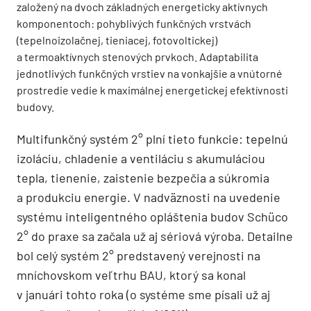
založený na dvoch základných energeticky aktívnych
komponentoch: pohyblivých funkčných vrstvách
(tepelnoizolačnej, tieniacej, fotovoltickej)
a termoaktívnych stenových prvkoch. Adaptabilita
jednotlivých funkčných vrstiev na vonkajšie a vnútorné
prostredie vedie k maximálnej energetickej efektívnosti
budovy.
Multifunkčný systém 2° plní tieto funkcie: tepelnú
izoláciu, chladenie a ventiláciu s akumuláciou
tepla, tienenie, zaistenie bezpečia a súkromia
a produkciu energie. V nadväznosti na uvedenie
systému inteligentného opláštenia budov Schüco
2° do praxe sa začala už aj sériová výroba. Detailne
bol celý systém 2° predstavený verejnosti na
mníchovskom veľtrhu BAU, ktorý sa konal
v januári tohto roka (o systéme sme písali už aj