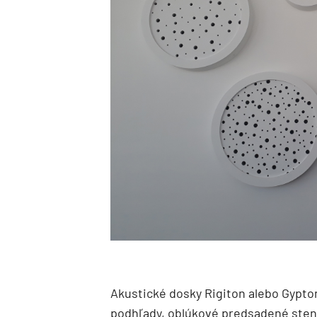
Akustické dosky Rigiton alebo Gypto
podhľady, oblúkové predsadené steny