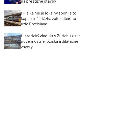
na prestížne stavby
Filiálka nie je lokálny spor, je to
kapacitná otázka železničného
uzla Bratislava
Historický viadukt v Zürichu získal
nové mostné ložiská a dilatačné
závery