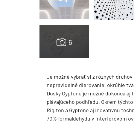
Je možné vybrať si z rôznych druhov p
nepravidelné dierovanie, okrúhle tva
Dosky Gyptone je možné dokonca aj tv
plávajúceho podhľadu. Okrem týchto
Rigiton a Gyptone aj inovatívnu techn
70% formaldehydu v interiérovom ov