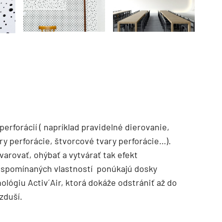
TZB HAUSTECHNIK 3/2026
erforácií ( napríklad pravidelné dierovanie,
ry perforácie, štvorcové tvary perforácie…).
arovať, ohýbať a vytvárať tak efekt
 spomínaných vlastností ponúkajú dosky
ológiu Activ´Air, ktorá dokáže odstrániť až do
zduší.