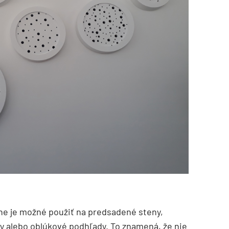
ne je možné použiť na predsadené steny,
 alebo oblúkové podhľady. To znamená, že nie