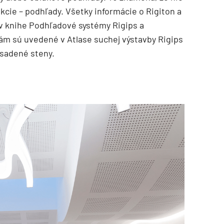
cie – podhľady. Všetky informácie o Rigiton a
v knihe Podhľadové systémy Rigips a
m sú uvedené v Atlase suchej výstavby Rigips
dsadené steny.