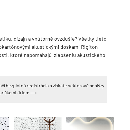
stiku, dizajn a vnútorné ovzdušie? Všetky tieto
drokartónovými akustickými doskami Rigiton
nosti, ktoré napomáhajú zlepšeniu akustického
ačí bezplatná registrácia a získate sektorové analýzy
ebríčkami firiem ⟶