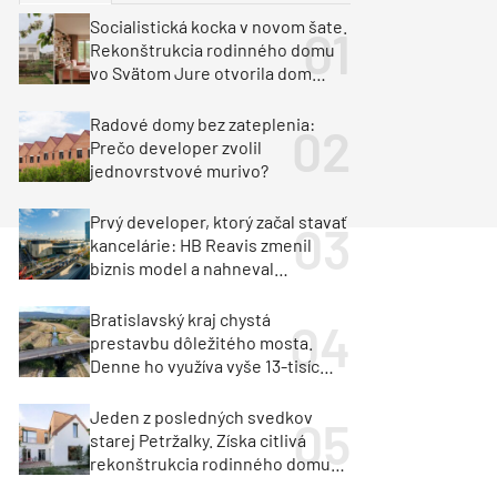
y
Klimatizácia a vetranie
Socialistická kocka v novom šate.
urz Milan Murcka
Rekonštrukcia rodinného domu
vo Svätom Jure otvorila dom
krajine aj svetlu
Radové domy bez zateplenia:
Prečo developer zvolil
jednovrstvové murivo?
Prvý developer, ktorý začal stavať
kancelárie: HB Reavis zmenil
biznis model a nahneval
investorov
Bratislavský kraj chystá
prestavbu dôležitého mosta.
Denne ho využíva vyše 13-tisíc
vozidiel
Jeden z posledných svedkov
starej Petržalky. Získa citlivá
rekonštrukcia rodinného domu
cenu za architektúru?