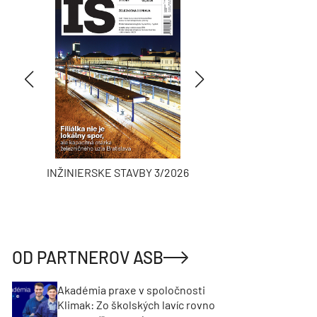
INŽINIERSKE STAVBY 3/2026
ASB
OD PARTNEROV ASB
Akadémia praxe v spoločnosti
Klimak: Zo školských lavíc rovno