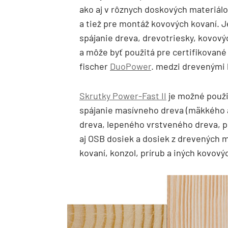
ako aj v rôznych doskových materiálo
a tiež pre montáž kovových kovaní. 
spájanie dreva, drevotriesky, kovo
a môže byť použitá pre certifikovan
fischer
DuoPower
. medzi drevenými
Skrutky Power-Fast II
je možné použi
spájanie masívneho dreva (mäkkého 
dreva, lepeného vrstveného dreva, p
aj OSB dosiek a dosiek z drevených m
kovaní, konzol, prírub a iných kovo