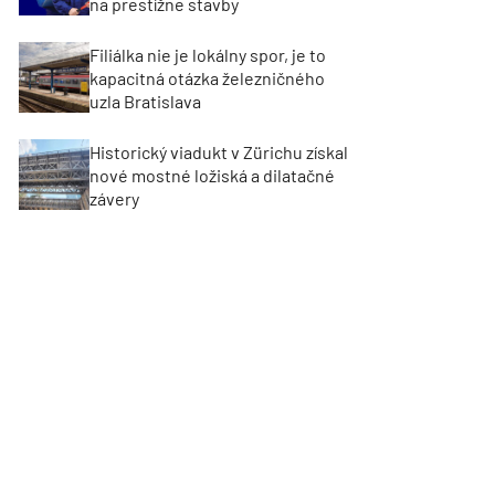
na prestížne stavby
Filiálka nie je lokálny spor, je to
kapacitná otázka železničného
uzla Bratislava
Historický viadukt v Zürichu získal
nové mostné ložiská a dilatačné
závery