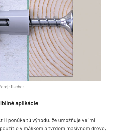
Zdroj: fischer
ibilné aplikácie
st II ponúka tú výhodu, že umožňuje veľmi
na použitie v mäkkom a tvrdom masívnom dreve,