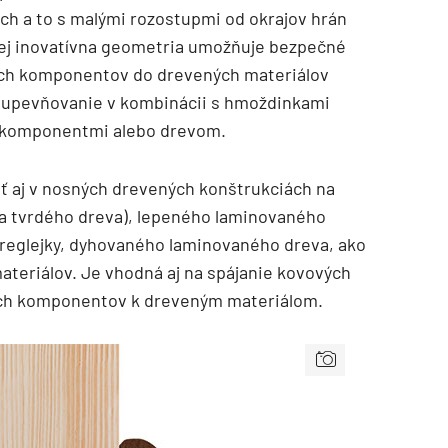
ch a to s malými rozostupmi od okrajov hrán
Jej inovatívna geometria umožňuje bezpečné
vých komponentov do drevených materiálov
é upevňovanie v kombinácii s hmoždinkami
 komponentmi alebo drevom.
ť aj v nosných drevených konštrukciách na
a tvrdého dreva), lepeného laminovaného
reglejky, dyhovaného laminovaného dreva, ako
ateriálov. Je vhodná aj na spájanie kovových
vých komponentov k dreveným materiálom.