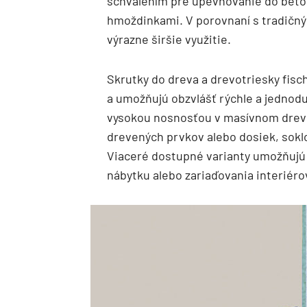
schválením pre upevňovanie do betón
hmoždinkami. V porovnaní s tradičn
výrazne širšie využitie.
Skrutky do dreva a drevotriesky fis
a umožňujú obzvlášť rýchle a jednod
vysokou nosnosťou v masívnom dreve 
drevených prvkov alebo dosiek, soklo
Viaceré dostupné varianty umožňujú š
nábytku alebo zariaďovania interiéro