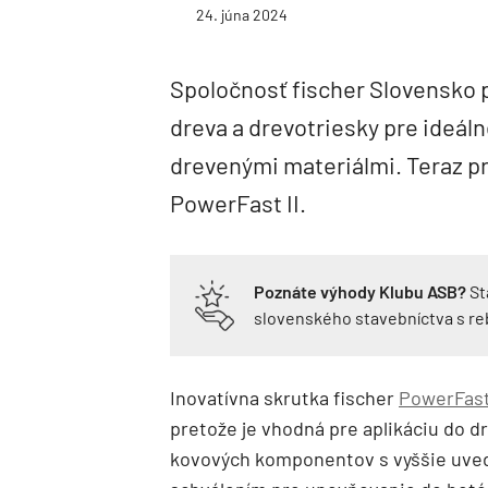
24. júna 2024
Spoločnosť fischer Slovensko 
dreva a drevotriesky pre ideáln
drevenými materiálmi. Teraz pr
PowerFast II.
Poznáte výhody Klubu ASB?
St
slovenského stavebníctva s r
Inovatívna skrutka fischer
PowerFas
pretože je vhodná pre aplikáciu do d
kovových komponentov s vyššie uved