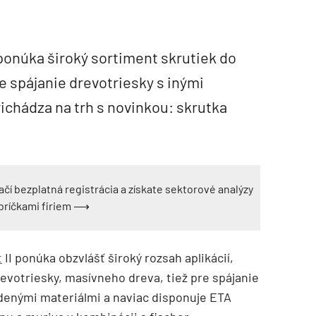
ponúka široký sortiment skrutiek do
e spájanie drevotriesky s inými
ichádza na trh s novinkou: skrutka
ačí bezplatná registrácia a získate sektorové analýzy
ebríčkami firiem ⟶
t
II ponúka obzvlášť široký rozsah aplikácií,
revotriesky, masívneho dreva, tiež pre spájanie
enými materiálmi a naviac disponuje ETA