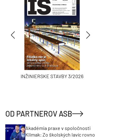
INŽINIERSKE STAVBY 3/2026
ASB
OD PARTNEROV ASB
Akadémia praxe v spoločnosti
Klimak: Zo školských lavíc rovno