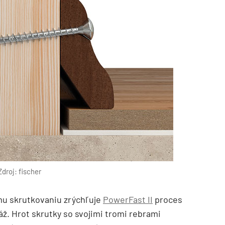
Zdroj: fischer
mu skrutkovaniu zrýchľuje
PowerFast II
proces
áž. Hrot skrutky so svojimi tromi rebrami