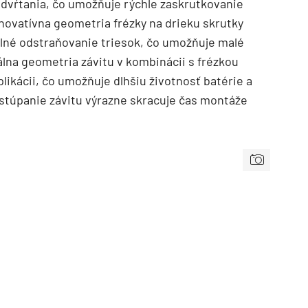
edvŕtania, čo umožňuje rýchle zaskrutkovanie
Inovatívna geometria frézky na drieku skrutky
lné odstraňovanie triesok, čo umožňuje malé
álna geometria závitu v kombinácii s frézkou
plikácii, čo umožňuje dlhšiu životnosť batérie a
 stúpanie závitu výrazne skracuje čas montáže