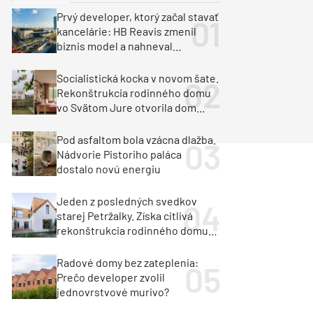
y
Klimatizácia a vetranie
Prvý developer, ktorý začal stavať
urz Milan Murcka
kancelárie: HB Reavis zmenil
biznis model a nahneval
investorov
Socialistická kocka v novom šate.
Rekonštrukcia rodinného domu
vo Svätom Jure otvorila dom
krajine aj svetlu
Pod asfaltom bola vzácna dlažba.
Nádvorie Pistoriho paláca
dostalo novú energiu
Jeden z posledných svedkov
starej Petržalky. Získa citlivá
rekonštrukcia rodinného domu
cenu za architektúru?
Radové domy bez zateplenia:
Prečo developer zvolil
jednovrstvové murivo?