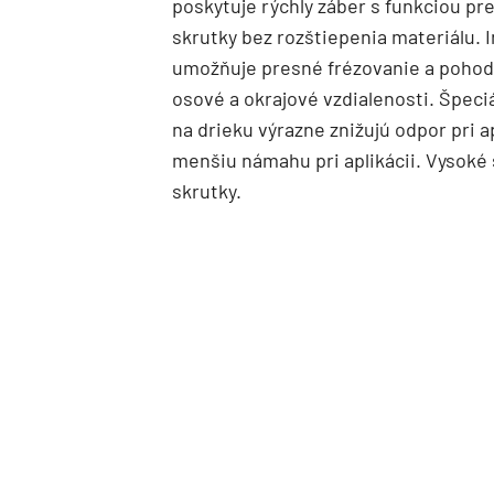
poskytuje rýchly záber s funkciou pr
skrutky bez rozštiepenia materiálu. 
umožňuje presné frézovanie a pohod
osové a okrajové vzdialenosti. Špeci
na drieku výrazne znižujú odpor pri a
menšiu námahu pri aplikácii. Vysoké
skrutky.