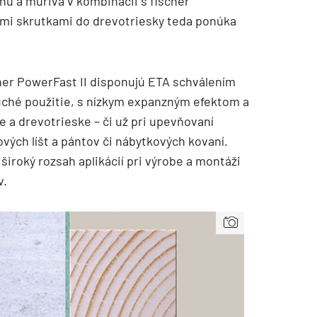
u a muriva v kombinácii s fischer
ými skrutkami do drevotriesky teda ponúka
cher PowerFast II disponujú ETA schválením
uché použitie, s nízkym expanzným efektom a
a drevotrieske – či už pri upevňovaní
vých líšt a pántov či nábytkových kovaní.
iroký rozsah aplikácií pri výrobe a montáži
TZB HAUSTECHNIK 3/2026
v.