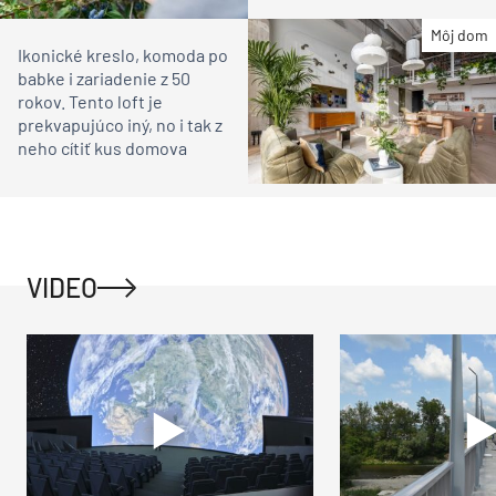
Môj dom
Ikonické kreslo, komoda po
babke i zariadenie z 50
rokov. Tento loft je
prekvapujúco iný, no i tak z
neho cítiť kus domova
VIDEO