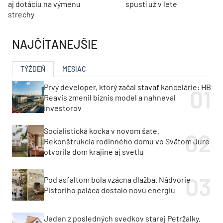
aj dotáciu na výmenu
spustí už v lete
strechy
NAJČÍTANEJŠIE
TÝŽDEŇ
MESIAC
Prvý developer, ktorý začal stavať kancelárie: HB
Reavis zmenil biznis model a nahneval
investorov
Socialistická kocka v novom šate.
Rekonštrukcia rodinného domu vo Svätom Jure
otvorila dom krajine aj svetlu
Pod asfaltom bola vzácna dlažba. Nádvorie
Pistoriho paláca dostalo novú energiu
Jeden z posledných svedkov starej Petržalky.