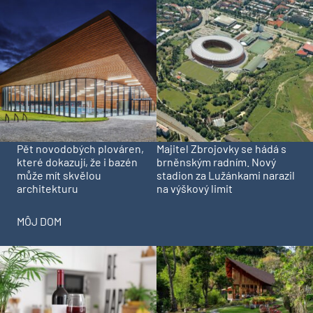
Pět novodobých plováren,
Majitel Zbrojovky se hádá s
které dokazují, že i bazén
brněnským radním. Nový
může mít skvělou
stadion za Lužánkami narazil
architekturu
na výškový limit
MÔJ DOM