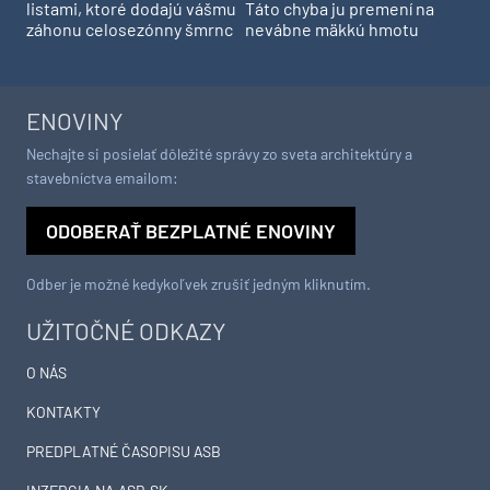
listami, ktoré dodajú vášmu
Táto chyba ju premení na
záhonu celosezónny šmrnc
nevábne mäkkú hmotu
ENOVINY
Nechajte si posielať dôležité správy zo sveta architektúry a
stavebníctva emailom:
ODOBERAŤ BEZPLATNÉ ENOVINY
Odber je možné kedykoľvek zrušiť jedným kliknutím.
UŽITOČNÉ ODKAZY
O NÁS
KONTAKTY
PREDPLATNÉ ČASOPISU ASB