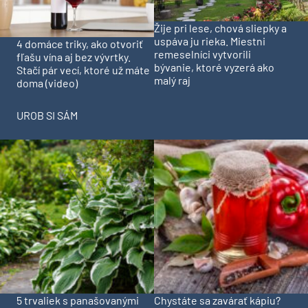
Žije pri lese, chová sliepky a
uspáva ju rieka. Miestni
4 domáce triky, ako otvoriť
remeselníci vytvorili
fľašu vína aj bez vývrtky.
bývanie, ktoré vyzerá ako
Stačí pár vecí, ktoré už máte
malý raj
doma (video)
UROB SI SÁM
5 trvaliek s panašovanými
Chystáte sa zavárať kápiu?