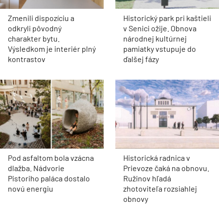
Zmenili dispozíciu a
Historický park pri kaštieli
odkryli pôvodný
v Senici ožije. Obnova
charakter bytu.
národnej kultúrnej
Výsledkom je interiér plný
pamiatky vstupuje do
kontrastov
ďalšej fázy
Pod asfaltom bola vzácna
Historická radnica v
dlažba. Nádvorie
Prievoze čaká na obnovu.
Pistoriho paláca dostalo
Ružinov hľadá
novú energiu
zhotoviteľa rozsiahlej
obnovy