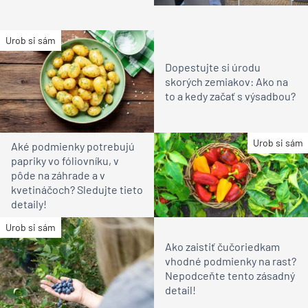
Urob si sám
Dopestujte si úrodu
skorých zemiakov: Ako na
to a kedy začať s výsadbou?
Urob si sám
Aké podmienky potrebujú
papriky vo fóliovníku, v
pôde na záhrade a v
kvetináčoch? Sledujte tieto
detaily!
Urob si sám
Ako zaistiť čučoriedkam
vhodné podmienky na rast?
Nepodceňte tento zásadný
detail!