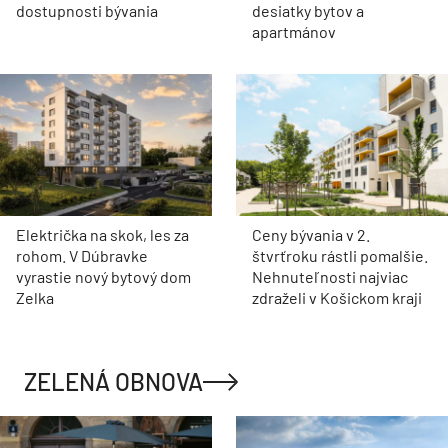
dostupnosti bývania
desiatky bytov a
apartmánov
Električka na skok, les za
Ceny bývania v 2.
rohom. V Dúbravke
štvrťroku rástli pomalšie.
vyrastie nový bytový dom
Nehnuteľnosti najviac
Zelka
zdraželi v Košickom kraji
ZELENÁ OBNOVA