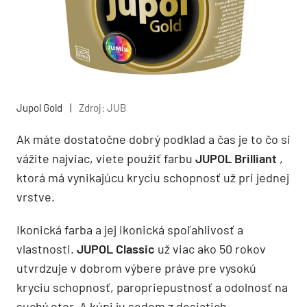
Jupol Gold
|
Zdroj: JUB
Ak máte dostatočne dobrý podklad a čas je to čo si
vážite najviac, viete použiť farbu
JUPOL Brilliant
,
ktorá má vynikajúcu kryciu schopnosť už pri jednej
vrstve.
Ikonická farba a jej ikonická spoľahlivosť a
vlastnosti.
JUPOL Classic
už viac ako 50 rokov
utvrdzuje v dobrom výbere práve pre vysokú
kryciu schopnosť, paropriepustnosť a odolnosť na
suchý oter. A kúpi ju sedem z desiatich