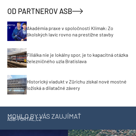
OD PARTNEROV ASB
Akadémia praxe v spoločnosti Klimak: Zo
školských lavíc rovno na prestížne stavby
Filiálka nie je lokálny spor, je to kapacitná otázka
železničného uzla Bratislava
Historický viadukt v Zürichu získal nové mostné
ložiská a dilatačné závery
MOHLO BY VÁS ZAUJÍMAŤ
ASB-PORTAL.CZ