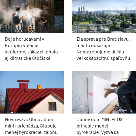
Boj s horúčavami v
Zlá správa pre Bratislavu,
Európe: volanie
mesto odkazuje:
seniorom, zákaz alkoholu
Nepotrebujeme ďalšiu
aj klimatické útočiská
veľkokapacitnú spaľovňu
Nová výzva Obnov dom
Obnov dom MINI PLUS
mini+ prichádza. Sľubuje
prinesie menej
menej byrokracie, zálohu
byrokracie. Výzva sa