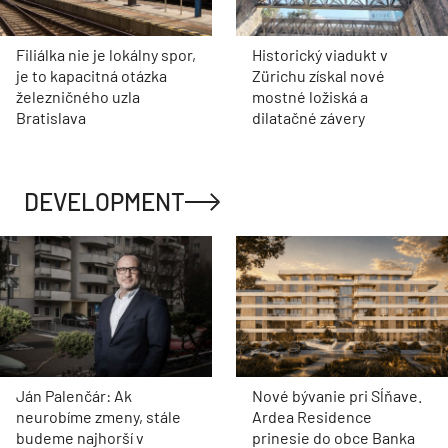
Filiálka nie je lokálny spor,
Historický viadukt v
je to kapacitná otázka
Zürichu získal nové
železničného uzla
mostné ložiská a
Bratislava
dilatačné závery
DEVELOPMENT
Ján Palenčár: Ak
Nové bývanie pri Sĺňave.
neurobíme zmeny, stále
Ardea Residence
budeme najhorší v
prinesie do obce Banka