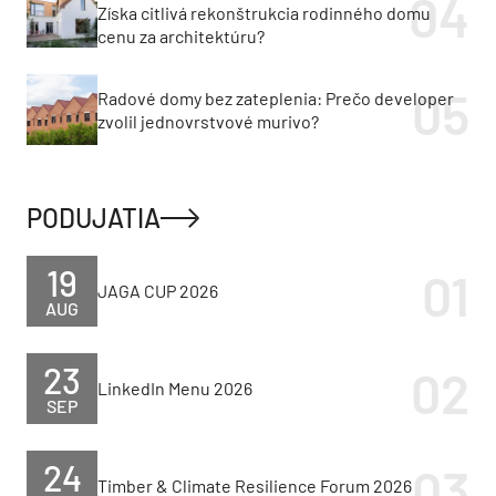
Získa citlivá rekonštrukcia rodinného domu
cenu za architektúru?
Radové domy bez zateplenia: Prečo developer
zvolil jednovrstvové murivo?
PODUJATIA
19
JAGA CUP 2026
AUG
23
LinkedIn Menu 2026
SEP
24
Timber & Climate Resilience Forum 2026