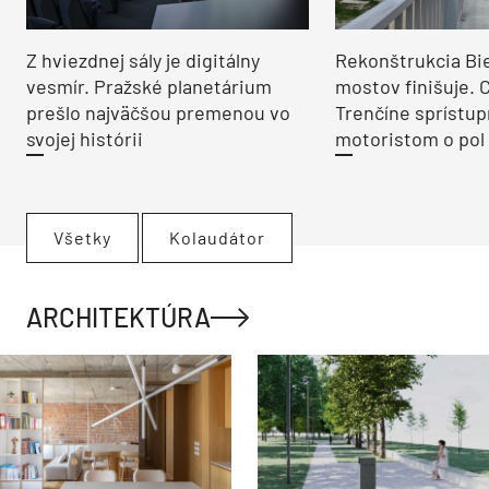
Z hviezdnej sály je digitálny
Rekonštrukcia Bi
vesmír. Pražské planetárium
mostov finišuje. 
prešlo najväčšou premenou vo
Trenčíne sprístup
svojej histórii
motoristom o pol 
Všetky
Kolaudátor
ARCHITEKTÚRA