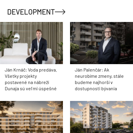
DEVELOPMENT
Ján Krnáč: Voda predáva.
Ján Palenčár: Ak
Všetky projekty
neurobíme zmeny, stále
postavené na nábreží
budeme najhorší v
Dunaja sú veľmi úspešné
dostupnosti bývania