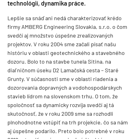
technológií, dynamika práce.
Lepšie sa snáď ani nedá charakterizovať krédo
firmy AMBERG Engineering Slovakia, s.r.o. o čom
svedčí aj množstvo úspešne zrealizovaných
projektov. V roku 2004 sme začali písať našu
históriu v oblasti geotechnického a stavebného
dozoru. Bolo to na stavbe tunela Sitina, na
diaľničnom úseku D2 Lamačská cesta – Staré
Grunty. V súčasnosti sme v oblasti riadenia a
dozorovania dopravných a vodohospodárskych
stavieb lídrom na slovenskom trhu. O tom, že
spoločnosť sa dynamicky rozvíja svedčí aj tá
skutočnosť, že v roku 2009 sme sa rozhodli
plnohodnotne vstúpiť na trh projekcie, čo sa nám
aj úspešne podarilo. Preto bolo potrebné v roku