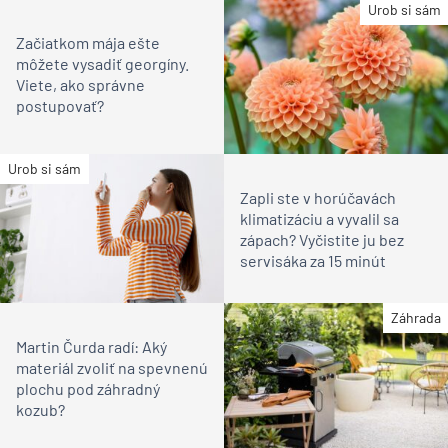
Urob si sám
Začiatkom mája ešte
môžete vysadiť georgíny.
Viete, ako správne
postupovať?
Urob si sám
Zapli ste v horúčavách
klimatizáciu a vyvalil sa
zápach? Vyčistite ju bez
servisáka za 15 minút
Záhrada
Martin Čurda radí: Aký
materiál zvoliť na spevnenú
plochu pod záhradný
kozub?