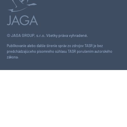
© JAGA GROUP, s.r.o. Všetky práva vyhradené.
Publikovanie alebo ďalšie šírenie správ zo zdrojov TASR je bez
predchádzajúceho písomného súhlasu TASR porušením autorského
zákona.