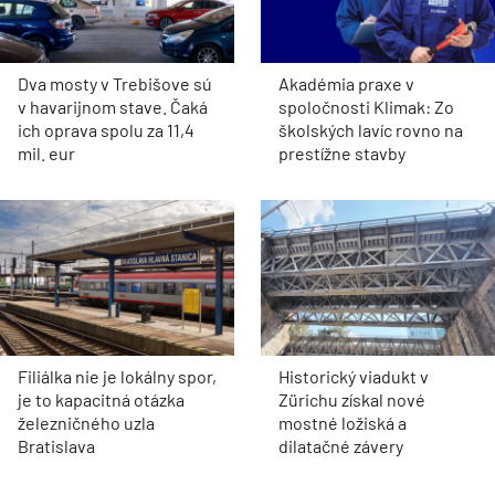
Dva mosty v Trebišove sú
Akadémia praxe v
v havarijnom stave. Čaká
spoločnosti Klimak: Zo
ich oprava spolu za 11,4
školských lavíc rovno na
mil. eur
prestížne stavby
Filiálka nie je lokálny spor,
Historický viadukt v
je to kapacitná otázka
Zürichu získal nové
železničného uzla
mostné ložiská a
Bratislava
dilatačné závery