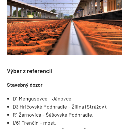
Výber z referencií
Stavebný dozor
D1 Mengusovce – Jánovce,
D3 Hričovské Podhradie – Žilina (Strážov),
R1 Žarnovica – Šášovské Podhradie,
I/61 Trenčín – most,