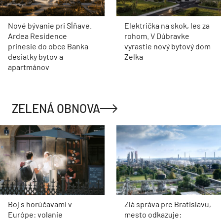
Nové bývanie pri Sĺňave.
Električka na skok, les za
Ardea Residence
rohom. V Dúbravke
prinesie do obce Banka
vyrastie nový bytový dom
desiatky bytov a
Zelka
apartmánov
ZELENÁ OBNOVA
Boj s horúčavami v
Zlá správa pre Bratislavu,
Európe: volanie
mesto odkazuje: