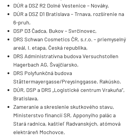
DÚR a DSZ R2 Dolné Vestenice – Nováky,
DÚR a DSZ D1 Bratislava – Trnava, rozšírenie na
6-pruh,
DSP D3 Čadca, Bukov – Svrčinovec,
DRS Schwan Cosmetics ČR, s.r.o. – priemyselný
areál, I. etapa, Česká republika,
DRS Administratívna budova Versuchstollen
Hagerbach AG, Švajčiarsko,
DRS Polyfunkčná budova
Stättermayergasse/Preysinggasse, Rakúsko,
DÚR, DSP a DRS „Logistické centrum Vrakuňa“,
Bratislava,
Zameranie a skreslenie skutkového stavu,
Ministerstvo financií SR, Apponyiho palác a
Stará radnica, kaštieľ Radvanských, atómová
elektráreň Mochovce,