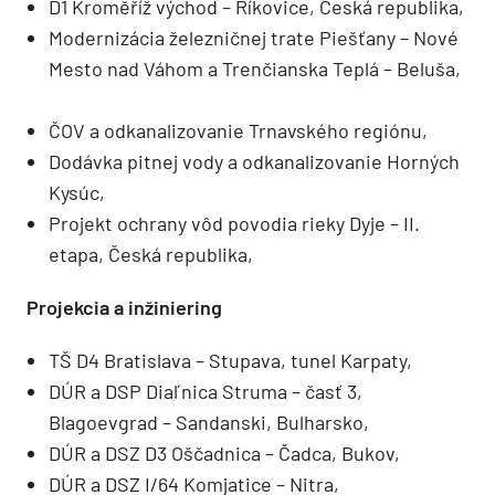
D1 Kroměříž východ – Říkovice, Česká republika,
Modernizácia železničnej trate Piešťany – Nové
Mesto nad Váhom a Trenčianska Teplá – Beluša,
ČOV a odkanalizovanie Trnavského regiónu,
Dodávka pitnej vody a odkanalizovanie Horných
Kysúc,
Projekt ochrany vôd povodia rieky Dyje – II.
etapa, Česká republika,
Projekcia a inžiniering
TŠ D4 Bratislava – Stupava, tunel Karpaty,
DÚR a DSP Diaľnica Struma – časť 3,
Blagoevgrad – Sandanski, Bulharsko,
DÚR a DSZ D3 Oščadnica – Čadca, Bukov,
DÚR a DSZ I/64 Komjatice – Nitra,