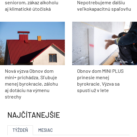
seniorom, zákaz alkoholu
Nepotrebujeme ďalšiu
aj klimatické útočiská
veľkokapacitnú spaľovňu
Nová výzva Obnov dom
Obnov dom MINI PLUS
mini+ prichádza. Sľubuje
prinesie menej
menej byrokracie, zálohu
byrokracie. Výzva sa
aj dotáciu na výmenu
spustí už v lete
strechy
NAJČÍTANEJŠIE
TÝŽDEŇ
MESIAC