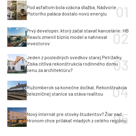
Pod asfaltom bola vzácna dlažba. Nádvorie
Pistoriho paláca dostalo novú energiu
Prvý developer, ktorý začal stavať kancelárie: HB
Reavis zmenil biznis model a nahneval
investorov
Jeden z posledných svedkov starej Petržalky.
Získa citlivá rekonštrukcia rodinného domu
cenu za architektúru?
Ružomberok sa konečne dočkal. Rekonštrukcia
železničnej stanice sa stáva realitou
Nový internát pre stovky študentov? Žiar nad
Hronom chce prilákať mladých z celého regiónu