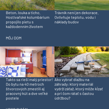
Beton, louka a ticho.
Trávník není jen dekorace.
Hostivařské kolumbárium
Ovlivňuje teplotu, vodu i
propojilo pietu s
náklady budov
každodenním životem
MÔJ DOM
Takto sa rieši malý priestor!
Ako vybrať dlažbu na
Do bytu na 40 metroch
záhrady: ktorý materiál
štvorcových zmestili aj
vydrží záťaž, ktorý môže kĺzať
pracovný kút a dve veľké
a pri čom rátať s častou
postele
údržbou?