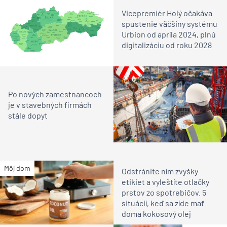
Vicepremiér Holý očakáva
spustenie väčšiny systému
Urbion od apríla 2024, plnú
digitalizáciu od roku 2028
Po nových zamestnancoch
je v stavebných firmách
stále dopyt
Môj dom
Odstránite ním zvyšky
etikiet a vyleštíte otlačky
prstov zo spotrebičov. 5
situácií, keď sa zíde mať
doma kokosový olej