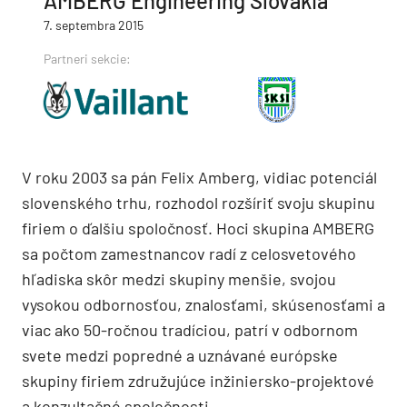
AMBERG Engineering Slovakia
7. septembra 2015
Partneri sekcie:
V roku 2003 sa pán Felix Amberg, vidiac potenciál
slovenského trhu, rozhodol rozšíriť svoju skupinu
firiem o ďalšiu spoločnosť. Hoci skupina AMBERG
sa počtom zamestnancov radí z celosvetového
hľadiska skôr medzi skupiny menšie, svojou
vysokou odbornosťou, znalosťami, skúsenosťami a
viac ako 50-ročnou tradíciou, patrí v odbornom
svete medzi popredné a uznávané európske
skupiny firiem združujúce inžiniersko-projektové
a konzultačné spoločnosti.