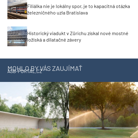
Filiálka nie je lokálny spor, je to kapacitná otázka
železničného uzla Bratislava
Historický viadukt v Zürichu získal nové mostné
ložiská a dilatačné závery
MOHLO BY VÁS ZAUJÍMAŤ
ASB-PORTAL.CZ