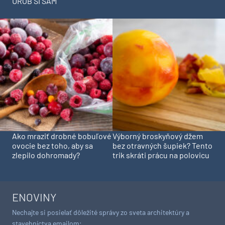
UROB SI SÁM
Ako mraziť drobné bobuľové
Výborný broskyňový džem
ovocie bez toho, aby sa
bez otravných šupiek? Tento
zlepilo dohromady?
trik skráti prácu na polovicu
ENOVINY
Nechajte si posielať dôležité správy zo sveta architektúry a
stavebníctva emailom: