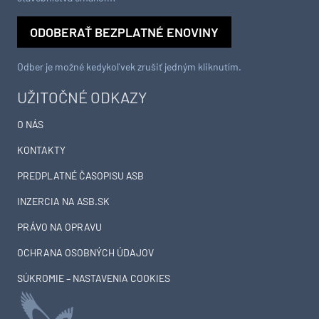
ODOBERAŤ BEZPLATNÉ ENOVINY
Odber je možné kedykoľvek zrušiť jedným kliknutím.
UŽITOČNÉ ODKAZY
O NÁS
KONTAKTY
PREDPLATNÉ ČASOPISU ASB
INZERCIA NA ASB.SK
PRÁVO NA OPRAVU
OCHRANA OSOBNÝCH ÚDAJOV
SÚKROMIE – NASTAVENIA COOKIES