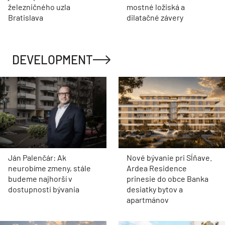
železničného uzla
mostné ložiská a
Bratislava
dilatačné závery
DEVELOPMENT
Ján Palenčár: Ak
Nové bývanie pri Sĺňave.
neurobíme zmeny, stále
Ardea Residence
budeme najhorší v
prinesie do obce Banka
dostupnosti bývania
desiatky bytov a
apartmánov