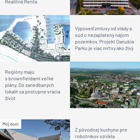
Realitná Renta
Výpoveď zmluvy od vlády a
súd o nezaplatený nájom
pozemkov. Projekt Danubia
Parku je viac mŕtvy ako živý
Regióny majú
s brownfieldami veľké
plány. Do zanedbaných
lokalít sa postupne vracia
život
Môj dom
Z pôvodnej kuchyne pre
robotníkov vznikla