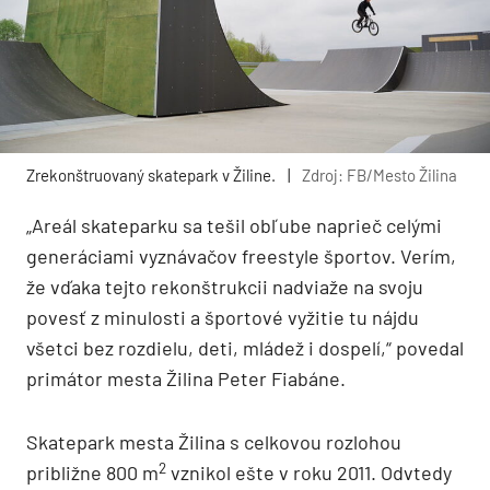
Zrekonštruovaný skatepark v Žiline.
|
Zdroj: FB/Mesto Žilina
„Areál skateparku sa tešil obľube naprieč celými
generáciami vyznávačov freestyle športov. Verím,
že vďaka tejto rekonštrukcii nadviaže na svoju
povesť z minulosti a športové vyžitie tu nájdu
všetci bez rozdielu, deti, mládež i dospelí,“ povedal
primátor mesta Žilina Peter Fiabáne.
Skatepark mesta Žilina s celkovou rozlohou
2
približne 800 m
vznikol ešte v roku 2011. Odvtedy