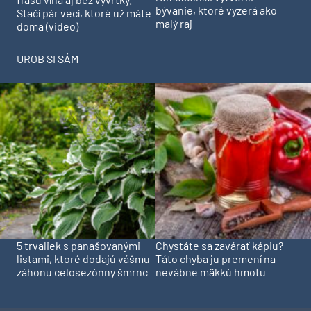
bývanie, ktoré vyzerá ako
Stačí pár vecí, ktoré už máte
malý raj
doma (video)
UROB SI SÁM
5 trvaliek s panašovanými
Chystáte sa zavárať kápiu?
listami, ktoré dodajú vášmu
Táto chyba ju premení na
záhonu celosezónny šmrnc
nevábne mäkkú hmotu