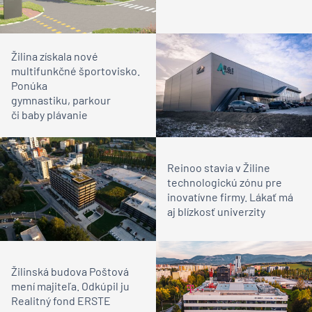
Žilina získala nové
multifunkčné športovisko.
Ponúka
gymnastiku, parkour
či baby plávanie
Reinoo stavia v Žiline
technologickú zónu pre
inovatívne firmy. Lákať má
aj blízkosť univerzity
Žilinská budova Poštová
mení majiteľa. Odkúpil ju
Realitný fond ERSTE