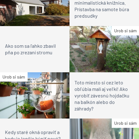
minimalistická knižnica.
Prístavba na samote búra
predsudky
Urob si sám
Ako som sa ľahko zbavil
pňa po zrezaní stromu
Urob si sám
Toto miesto si cez leto
obľúbia malí aj veľkí! Ako
vyrobiť závesnú hojdačku
na balkón alebo do
záhrady?
Urob si sám
Kedy staré okná opraviť a
kedy je lepšie kúpiť nové?