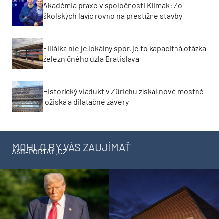
Akadémia praxe v spoločnosti Klimak: Zo
školských lavíc rovno na prestížne stavby
Filiálka nie je lokálny spor, je to kapacitná otázka
železničného uzla Bratislava
Historický viadukt v Zürichu získal nové mostné
ložiská a dilatačné závery
MOHLO BY VÁS ZAUJÍMAŤ
ASB-PORTAL.CZ