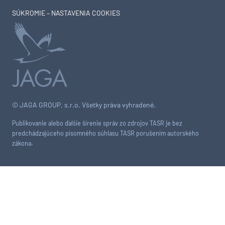
SÚKROMIE – NASTAVENIA COOKIES
© JAGA GROUP, s.r.o. Všetky práva vyhradené.
Publikovanie alebo ďalšie šírenie správ zo zdrojov TASR je bez
predchádzajúceho písomného súhlasu TASR porušením autorského
zákona.