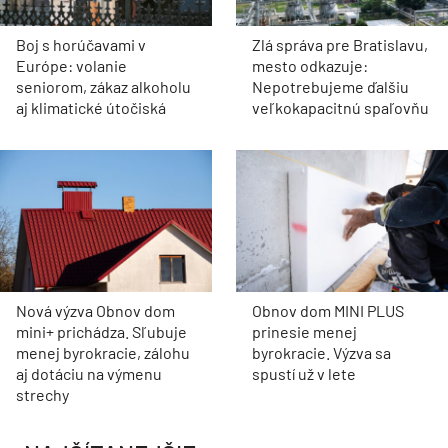
Boj s horúčavami v
Zlá správa pre Bratislavu,
Európe: volanie
mesto odkazuje:
seniorom, zákaz alkoholu
Nepotrebujeme ďalšiu
aj klimatické útočiská
veľkokapacitnú spaľovňu
Nová výzva Obnov dom
Obnov dom MINI PLUS
mini+ prichádza. Sľubuje
prinesie menej
menej byrokracie, zálohu
byrokracie. Výzva sa
aj dotáciu na výmenu
spustí už v lete
strechy