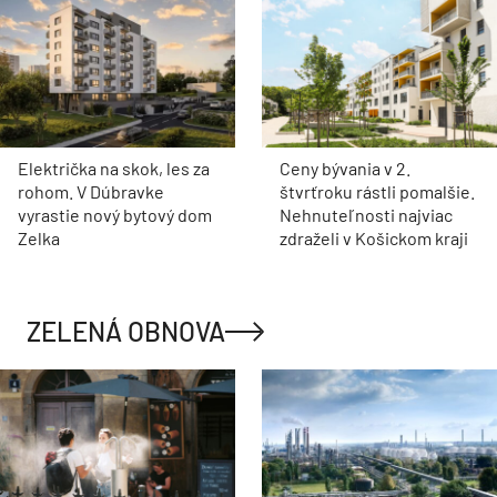
Električka na skok, les za
Ceny bývania v 2.
rohom. V Dúbravke
štvrťroku rástli pomalšie.
vyrastie nový bytový dom
Nehnuteľnosti najviac
Zelka
zdraželi v Košickom kraji
ZELENÁ OBNOVA