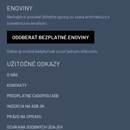
ENOVINY
Nechajte si posielať dôležité správy zo sveta architektúry a
stavebníctva emailom:
ODOBERAŤ BEZPLATNÉ ENOVINY
Odber je možné kedykoľvek zrušiť jedným kliknutím.
UŽITOČNÉ ODKAZY
O NÁS
KONTAKTY
PREDPLATNÉ ČASOPISU ASB
INZERCIA NA ASB.SK
PRÁVO NA OPRAVU
OCHRANA OSOBNÝCH ÚDAJOV