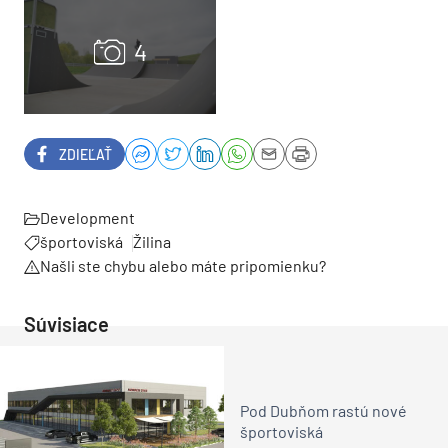
ZDIEĽAŤ
Development
športoviská
Žilina
Našli ste chybu alebo máte pripomienku?
Súvisiace
Pod Dubňom rastú nové
športoviská