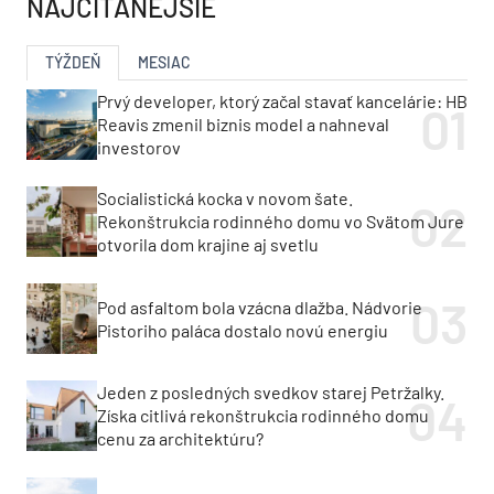
NAJČÍTANEJŠIE
TÝŽDEŇ
MESIAC
Prvý developer, ktorý začal stavať kancelárie: HB
Reavis zmenil biznis model a nahneval
investorov
Socialistická kocka v novom šate.
Rekonštrukcia rodinného domu vo Svätom Jure
otvorila dom krajine aj svetlu
Pod asfaltom bola vzácna dlažba. Nádvorie
Pistoriho paláca dostalo novú energiu
Jeden z posledných svedkov starej Petržalky.
Získa citlivá rekonštrukcia rodinného domu
cenu za architektúru?