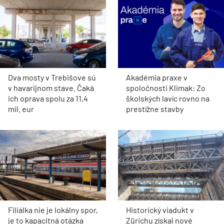
Dva mosty v Trebišove sú
Akadémia praxe v
v havarijnom stave. Čaká
spoločnosti Klimak: Zo
ich oprava spolu za 11,4
školských lavíc rovno na
mil. eur
prestížne stavby
Filiálka nie je lokálny spor,
Historický viadukt v
je to kapacitná otázka
Zürichu získal nové