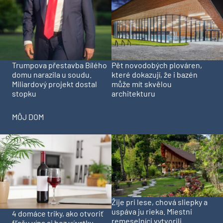
Trumpova přestavba Bílého
Pět novodobých plováren,
domu narazila u soudu.
které dokazují, že i bazén
Miliardový projekt dostal
může mít skvělou
stopku
architekturu
MÔJ DOM
Žije pri lese, chová sliepky a
uspáva ju rieka. Miestni
4 domáce triky, ako otvoriť
remeselníci vytvorili
fľašu vína aj bez vývrtky.