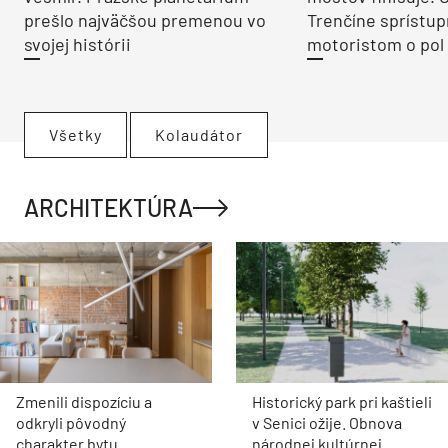
prešlo najväčšou premenou vo
Trenčíne sprístup
svojej histórii
motoristom o pol 
Všetky
Kolaudátor
ARCHITEKTÚRA
Zmenili dispozíciu a
Historický park pri kaštieli
odkryli pôvodný
v Senici ožije. Obnova
charakter bytu.
národnej kultúrnej