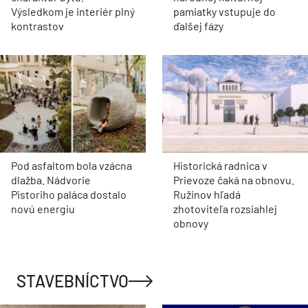
Výsledkom je interiér plný
pamiatky vstupuje do
kontrastov
ďalšej fázy
Pod asfaltom bola vzácna
Historická radnica v
dlažba. Nádvorie
Prievoze čaká na obnovu.
Pistoriho paláca dostalo
Ružinov hľadá
novú energiu
zhotoviteľa rozsiahlej
obnovy
STAVEBNÍCTVO