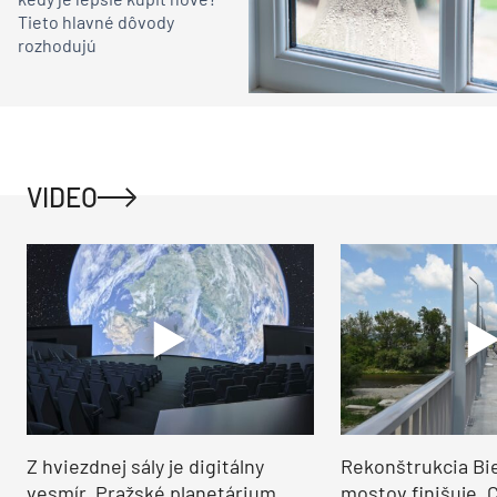
Tieto hlavné dôvody
rozhodujú
VIDEO
Z hviezdnej sály je digitálny
Rekonštrukcia Bi
vesmír. Pražské planetárium
mostov finišuje. 