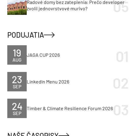
Radové domy bez zateplenia: Prečo developer
zvolil jednovrstvové murivo?
PODUJATIA
19
JAGA CUP 2026
AUG
23
LinkedIn Menu 2026
SEP
24
Timber & Climate Resilience Forum 2026
SEP
NAŠE ČASOPISY