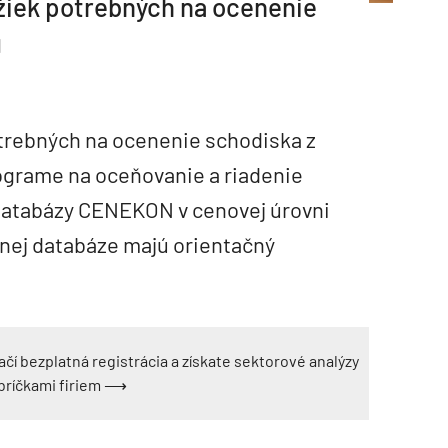
žiek potrebných na ocenenie
u
trebných na ocenenie schodiska z
ograme na oceňovanie a riadenie
atabázy CENEKON v cenovej úrovni
enej databáze majú orientačný
ačí bezplatná registrácia a získate sektorové analýzy
ebríčkami firiem ⟶