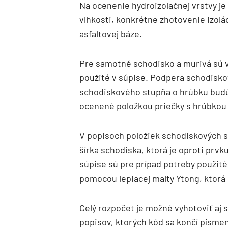
Na ocenenie hydroizolačnej vrstvy je 
vlhkosti, konkrétne zhotovenie izolá
asfaltovej báze.
Pre samotné schodisko a murivá sú v
použité v súpise. Podpera schodisko
schodiskového stupňa o hrúbku budú
ocenené položkou priečky s hrúbkou
V popisoch položiek schodiskových st
šírka schodiska, ktorá je oproti prv
súpise sú pre prípad potreby použité
pomocou lepiacej malty Ytong, ktorá 
Celý rozpočet je možné vyhotoviť aj
popisov, ktorých kód sa končí písme