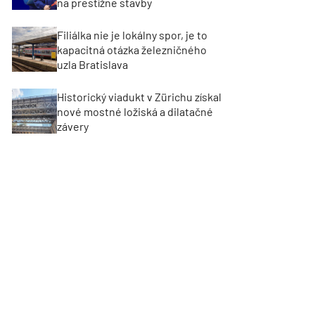
na prestížne stavby
Filiálka nie je lokálny spor, je to
kapacitná otázka železničného
uzla Bratislava
Historický viadukt v Zürichu získal
nové mostné ložiská a dilatačné
závery