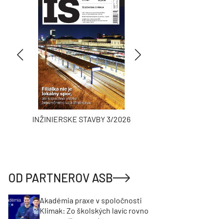
INŽINIERSKE STAVBY 3/2026
ASB
OD PARTNEROV ASB
Akadémia praxe v spoločnosti
Klimak: Zo školských lavíc rovno