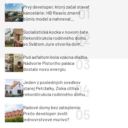
y
Klimatizácia a vetranie
Prvý developer, ktorý začal stavať
urz Milan Murcka
kancelárie: HB Reavis zmenil
biznis model a nahneval
investorov
Socialistická kocka v novom šate.
Rekonštrukcia rodinného domu
vo Svätom Jure otvorila dom
krajine aj svetlu
Pod asfaltom bola vzácna dlažba.
Nádvorie Pistoriho paláca
dostalo novú energiu
Jeden z posledných svedkov
starej Petržalky. Získa citlivá
rekonštrukcia rodinného domu
cenu za architektúru?
Radové domy bez zateplenia:
Prečo developer zvolil
jednovrstvové murivo?