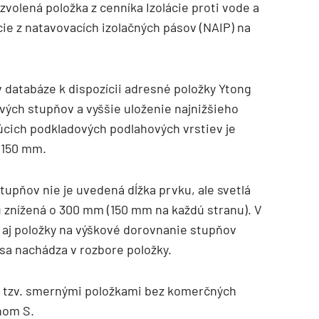
zvolená položka z cenníka Izolácie proti vode a
cie z natavovacích izolačných pásov (NAIP) na
 databáze k dispozícii adresné položky Ytong
vých stupňov a vyššie uloženie najnižšieho
cich podkladových podlahových vrstiev je
 150 mm.
TZB HAUSTECHNIK 3/2026
upňov nie je uvedená dĺžka prvku, ale svetlá
ku znížená o 300 mm (150 mm na každú stranu). V
 aj položky na výškové dorovnanie stupňov
sa nachádza v rozbore položky.
 s tzv. smernými položkami bez komerčných
nom S.