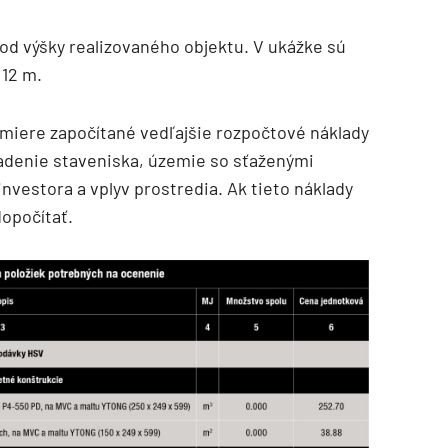
od výšky realizovaného objektu. V ukážke sú
 12 m.
 miere započítané vedľajšie rozpočtové náklady
riadenie staveniska, územie so sťaženými
vestora a vplyv prostredia. Ak tieto náklady
dopočítať.