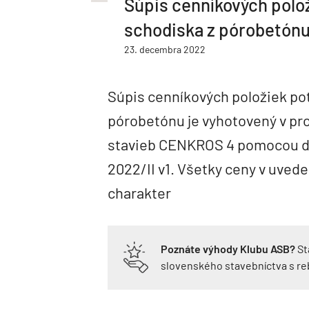
Súpis cenníkových polo
schodiska z pórobetón
23. decembra 2022
Súpis cenníkových položiek po
pórobetónu je vyhotovený v pr
stavieb CENKROS 4 pomocou d
2022/II v1. Všetky ceny v uved
charakter
Poznáte výhody Klubu ASB?
St
slovenského stavebníctva s r