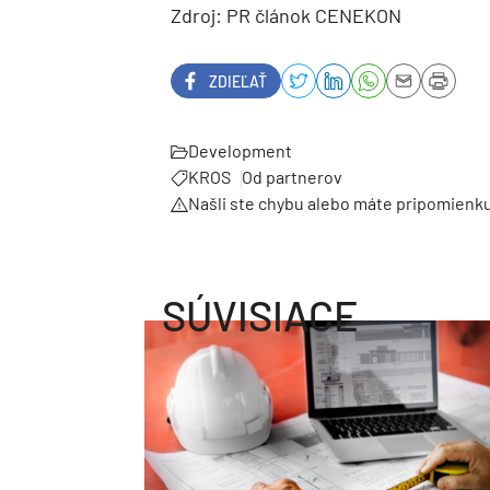
Zdroj: PR článok CENEKON
ZDIEĽAŤ
Development
KROS
Od partnerov
Našli ste chybu alebo máte pripomienk
SÚVISIACE