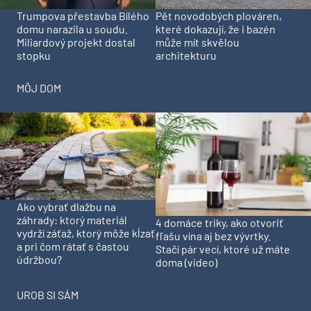
Trumpova přestavba Bílého
Pět novodobých plováren,
domu narazila u soudu.
které dokazují, že i bazén
Miliardový projekt dostal
může mít skvělou
stopku
architekturu
MÔJ DOM
Ako vybrať dlažbu na
záhrady: ktorý materiál
4 domáce triky, ako otvoriť
vydrží záťaž, ktorý môže kĺzať
fľašu vína aj bez vývrtky.
a pri čom rátať s častou
Stačí pár vecí, ktoré už máte
údržbou?
doma (video)
UROB SI SÁM