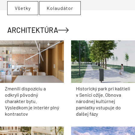
Všetky
Kolaudátor
ARCHITEKTÚRA
Zmenili dispozíciu a
Historický park pri kaštieli
odkryli pôvodný
v Senici ožije. Obnova
charakter bytu.
národnej kultúrnej
Výsledkom je interiér plný
pamiatky vstupuje do
kontrastov
ďalšej fázy