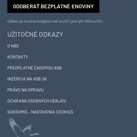
ODOBERAŤ BEZPLATNÉ ENOVINY
Odber je možné kedykoľvek zrušiť jedným kliknutím.
UŽITOČNÉ ODKAZY
O NÁS
KONTAKTY
PREDPLATNÉ ČASOPISU ASB
INZERCIA NA ASB.SK
PRÁVO NA OPRAVU
OCHRANA OSOBNÝCH ÚDAJOV
SÚKROMIE – NASTAVENIA COOKIES