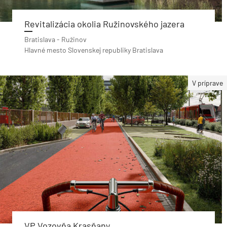
Revitalizácia okolia Ružinovského jazera
Bratislava - Ružinov
Hlavné mesto Slovenskej republiky Bratislava
V príprave
VP Vozovňa Krasňany