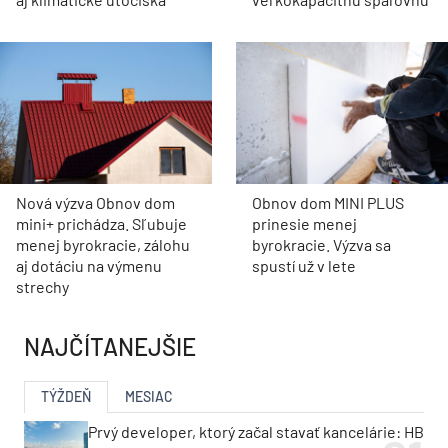
Nová výzva Obnov dom
Obnov dom MINI PLUS
mini+ prichádza. Sľubuje
prinesie menej
menej byrokracie, zálohu
byrokracie. Výzva sa
aj dotáciu na výmenu
spustí už v lete
strechy
NAJČÍTANEJŠIE
TÝŽDEŇ
MESIAC
Prvý developer, ktorý začal stavať kancelárie: HB