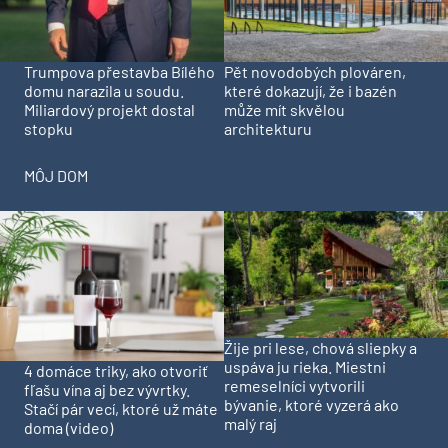
Trumpova přestavba Bílého
Pět novodobých plováren,
domu narazila u soudu.
které dokazují, že i bazén
Miliardový projekt dostal
může mít skvělou
stopku
architekturu
MÔJ DOM
Žije pri lese, chová sliepky a
uspáva ju rieka. Miestni
4 domáce triky, ako otvoriť
remeselníci vytvorili
fľašu vína aj bez vývrtky.
bývanie, ktoré vyzerá ako
Stačí pár vecí, ktoré už máte
malý raj
doma (video)