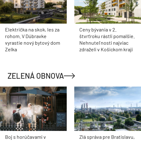
Električka na skok, les za
Ceny bývania v 2.
rohom. V Dúbravke
štvrťroku rástli pomalšie.
vyrastie nový bytový dom
Nehnuteľnosti najviac
Zelka
zdraželi v Košickom kraji
ZELENÁ OBNOVA
Boj s horúčavami v
Zlá správa pre Bratislavu,