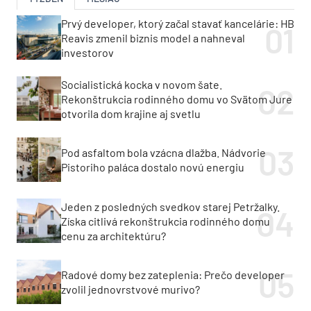
Prvý developer, ktorý začal stavať kancelárie: HB
Reavis zmenil biznis model a nahneval
investorov
Socialistická kocka v novom šate.
Rekonštrukcia rodinného domu vo Svätom Jure
otvorila dom krajine aj svetlu
Pod asfaltom bola vzácna dlažba. Nádvorie
Pistoriho paláca dostalo novú energiu
Jeden z posledných svedkov starej Petržalky.
Získa citlivá rekonštrukcia rodinného domu
cenu za architektúru?
Radové domy bez zateplenia: Prečo developer
zvolil jednovrstvové murivo?