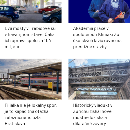
Dva mosty v Trebišove sú
Akadémia praxe v
v havarijnom stave. Čaká
spoločnosti Klimak: Zo
ich oprava spolu za 11,4
školských lavíc rovno na
mil. eur
prestížne stavby
Filiálka nie je lokálny spor,
Historický viadukt v
je to kapacitná otázka
Zürichu získal nové
železničného uzla
mostné ložiská a
Bratislava
dilatačné závery