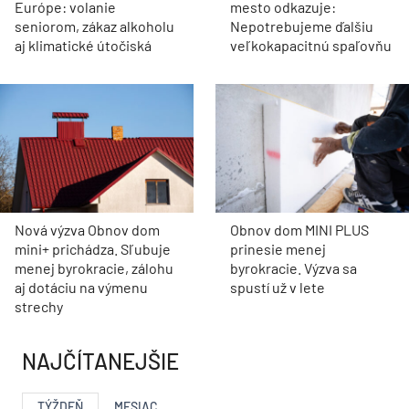
Európe: volanie
mesto odkazuje:
seniorom, zákaz alkoholu
Nepotrebujeme ďalšiu
aj klimatické útočiská
veľkokapacitnú spaľovňu
Nová výzva Obnov dom
Obnov dom MINI PLUS
mini+ prichádza. Sľubuje
prinesie menej
menej byrokracie, zálohu
byrokracie. Výzva sa
aj dotáciu na výmenu
spustí už v lete
strechy
NAJČÍTANEJŠIE
TÝŽDEŇ
MESIAC