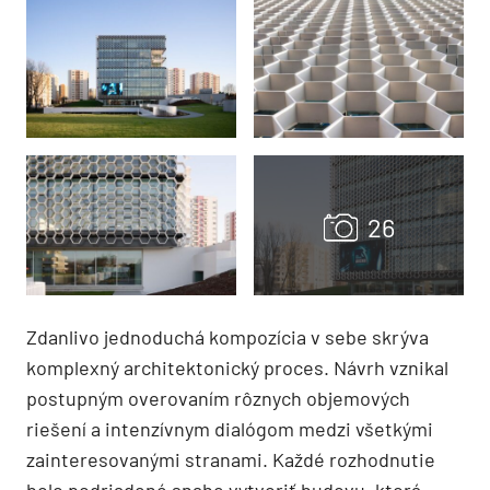
Zdanlivo jednoduchá kompozícia v sebe skrýva
komplexný architektonický proces. Návrh vznikal
postupným overovaním rôznych objemových
riešení a intenzívnym dialógom medzi všetkými
zainteresovanými stranami. Každé rozhodnutie
bolo podriadené snahe vytvoriť budovu, ktorá