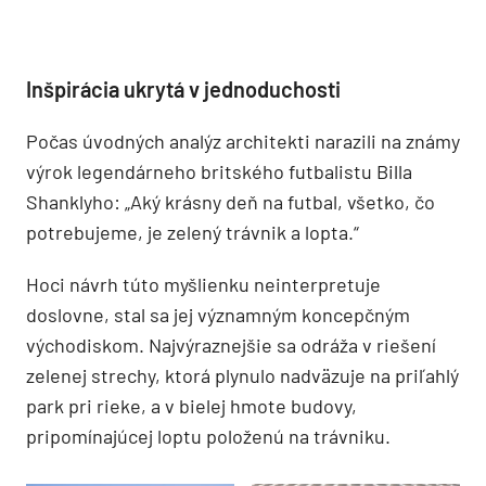
Inšpirácia ukrytá v jednoduchosti
Počas úvodných analýz architekti narazili na známy
výrok legendárneho britského futbalistu Billa
Shanklyho: „Aký krásny deň na futbal, všetko, čo
potrebujeme, je zelený trávnik a lopta.“
Hoci návrh túto myšlienku neinterpretuje
doslovne, stal sa jej významným koncepčným
východiskom. Najvýraznejšie sa odráža v riešení
zelenej strechy, ktorá plynulo nadväzuje na priľahlý
park pri rieke, a v bielej hmote budovy,
pripomínajúcej loptu položenú na trávniku.