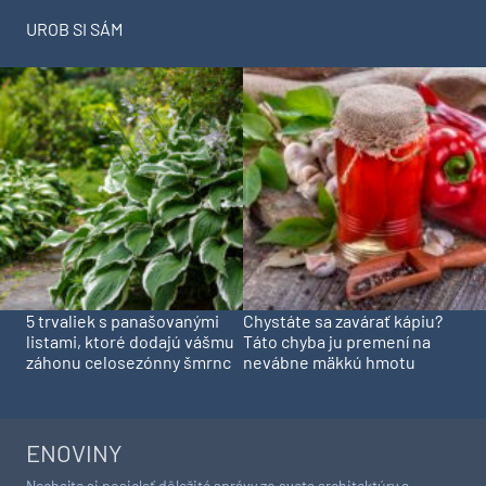
UROB SI SÁM
5 trvaliek s panašovanými
Chystáte sa zavárať kápiu?
listami, ktoré dodajú vášmu
Táto chyba ju premení na
záhonu celosezónny šmrnc
nevábne mäkkú hmotu
ENOVINY
Nechajte si posielať dôležité správy zo sveta architektúry a