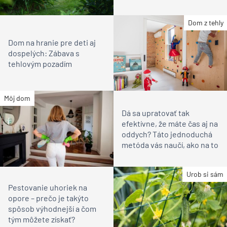
Dom z tehly
Dom na hranie pre deti aj
dospelých: Zábava s
tehlovým pozadím
Môj dom
Dá sa upratovať tak
efektívne, že máte čas aj na
oddych? Táto jednoduchá
metóda vás naučí, ako na to
Urob si sám
Pestovanie uhoriek na
opore – prečo je takýto
spôsob výhodnejší a čom
tým môžete získať?