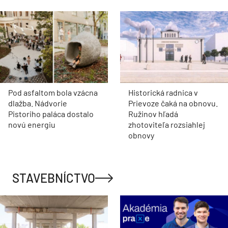
Pod asfaltom bola vzácna
Historická radnica v
dlažba. Nádvorie
Prievoze čaká na obnovu.
Pistoriho paláca dostalo
Ružinov hľadá
novú energiu
zhotoviteľa rozsiahlej
obnovy
STAVEBNÍCTVO