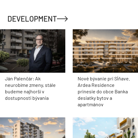
DEVELOPMENT
Ján Palenčár: Ak
Nové bývanie pri Sĺňave.
neurobíme zmeny, stále
Ardea Residence
budeme najhorší v
prinesie do obce Banka
dostupnosti bývania
desiatky bytov a
apartmánov