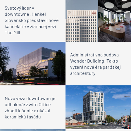
Svetový líder v
downtowne: Henkel
Slovensko predstavil nové
kancelárie v žiariacej veži
The Mill
Administratívna budova
Wonder Building: Takto
vyzerá nová éra parížskej
architektúry
Nová veža downtownu je
odhalená: Zwirn Office
zhodil lešenie a ukázal
keramickú fasádu