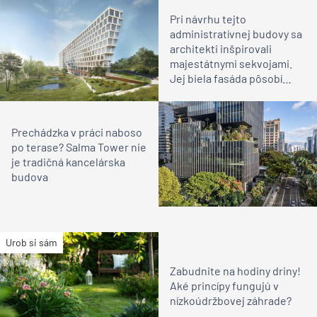
Pri návrhu tejto
administratívnej budovy sa
architekti inšpirovali
majestátnymi sekvojami.
Jej biela fasáda pôsobí
ľahko
Prechádzka v práci naboso
po terase? Salma Tower nie
je tradičná kancelárska
budova
Urob si sám
Zabudnite na hodiny driny!
Aké princípy fungujú v
nízkoúdržbovej záhrade?