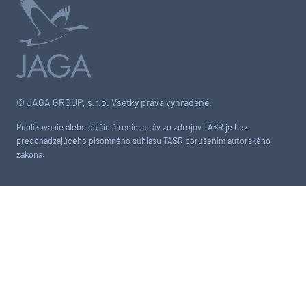
© JAGA GROUP, s.r.o. Všetky práva vyhradené.
Publikovanie alebo ďalšie šírenie správ zo zdrojov TASR je bez
predchádzajúceho písomného súhlasu TASR porušením autorského
zákona.