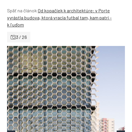
Späť na článok
Od kopačiek k architektúre: v Porte
vyrástla budova, ktorá vracia futbal tam, kam patrí –
k ľuďom
3 / 26