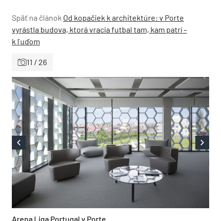
Späť na článok
Od kopačiek k architektúre: v Porte
vyrástla budova, ktorá vracia futbal tam, kam patrí –
k ľuďom
11 / 26
Arena Liga Portugal v Porte