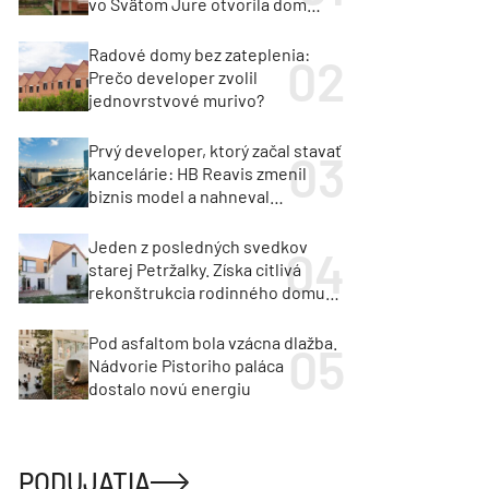
vo Svätom Jure otvorila dom
krajine aj svetlu
Radové domy bez zateplenia:
Prečo developer zvolil
jednovrstvové murivo?
Prvý developer, ktorý začal stavať
kancelárie: HB Reavis zmenil
biznis model a nahneval
investorov
Jeden z posledných svedkov
starej Petržalky. Získa citlivá
rekonštrukcia rodinného domu
cenu za architektúru?
Pod asfaltom bola vzácna dlažba.
Nádvorie Pistoriho paláca
dostalo novú energiu
PODUJATIA