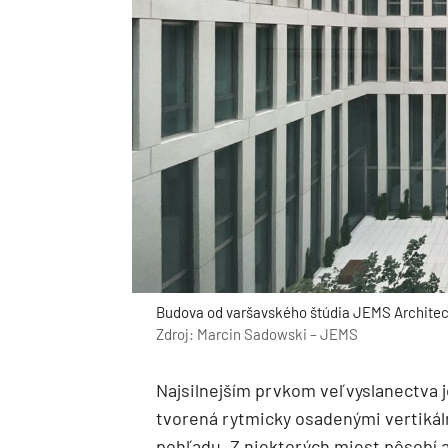
Budova od varšavského štúdia JEMS Architects 
Zdroj: Marcin Sadowski – JEMS
Najsilnejším prvkom veľvyslanectva j
tvorená rytmicky osadenými vertikál
pohľadu. Z niektorých miest pôsobí a