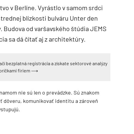
ctvo v Berlíne. Vyrástlo v samom srdci
rednej blízkosti bulváru Unter den
y. Budova od varšavského štúdia JEMS
a sa dá čítať aj z architektúry.
ačí bezplatná registrácia a získate sektorové analýzy
ebríčkami firiem ⟶
namom nie sú len o prevádzke. Sú znakom
ť dôveru, komunikovať identitu a zároveň
vstupujú.