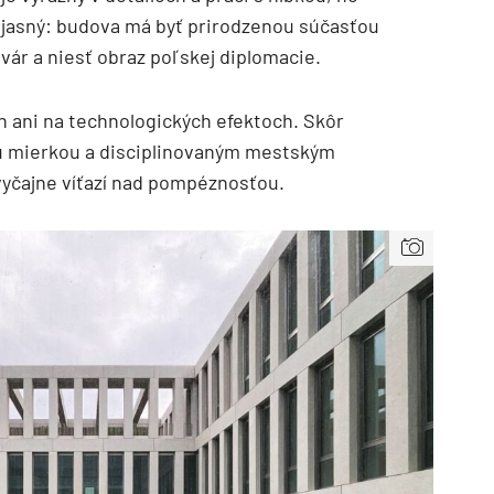
ol jasný: budova má byť prirodzenou súčasťou
vár a niesť obraz poľskej diplomacie.
h ani na technologických efektoch. Skôr
u mierkou a disciplinovaným mestským
vyčajne víťazí nad pompéznosťou.