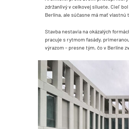
zdržanlivý v celkovej siluete. Cieľ b
Berlína, ale súčasne má mať vlastnú t
Stavba nestavia na okázalých formác
pracuje s rytmom fasády, primerano
výrazom – presne tým, čo v Berlíne z