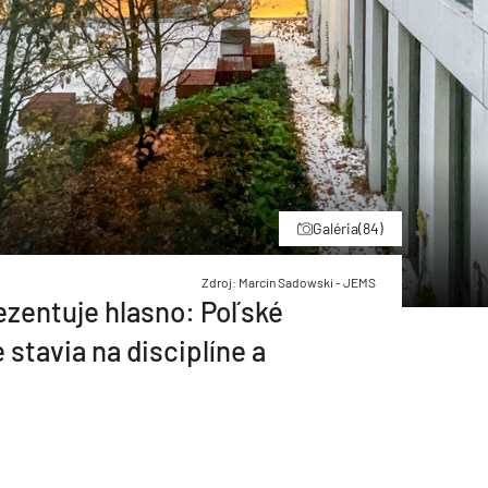
Galéria
(84)
Zdroj: Marcin Sadowski - JEMS
ezentuje hlasno: Poľské
 stavia na disciplíne a