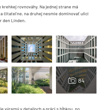
y krehkej rovnováhy. Na jednej strane má
 čitateľne, na druhej nesmie dominovať ulici
r den Linden.
TZB HAUSTECHNIK 3/2026
 je výrazný v detailoch a práci s hĺbkou, no