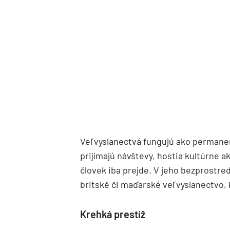
Veľvyslanectvá fungujú ako permanent
prijímajú návštevy, hostia kultúrne a
človek iba prejde. V jeho bezprostre
britské či maďarské veľvyslanectvo, 
Krehká prestíž