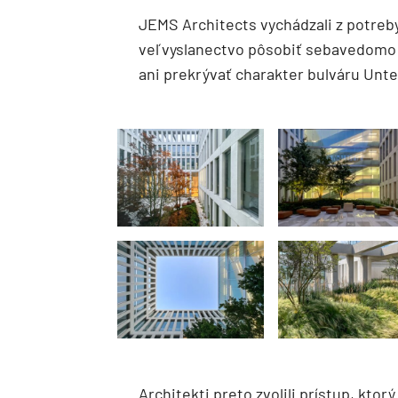
JEMS Architects vychádzali z potreb
veľvyslanectvo pôsobiť sebavedomo a
ani prekrývať charakter bulváru Unte
Architekti preto zvolili prístup, ktorý