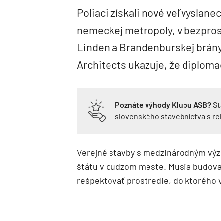
Poliaci získali nové veľvyslane
nemeckej metropoly, v bezprost
Linden a Brandenburskej brán
Architects ukazuje, že diplomaci
Poznáte výhody Klubu ASB?
St
slovenského stavebníctva s r
Verejné stavby s medzinárodným výz
štátu v cudzom meste. Musia budova
rešpektovať prostredie, do ktorého 