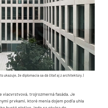
ukazuje, že diplomacia sa dá čítať aj z architektúry. |
e viacvrstvová, trojrozmerná fasáda. Je
nymi prvkami, ktoré menia dojem podľa uhla
ko husté pletivo, inde sa otvára do