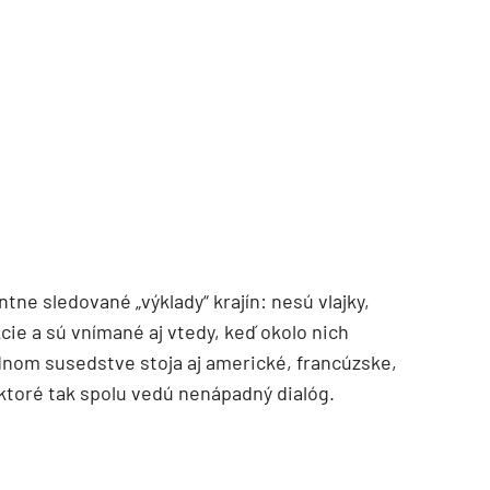
ne sledované „výklady“ krajín: nesú vlajky,
kcie a sú vnímané aj vtedy, keď okolo nich
dnom susedstve stoja aj americké, francúzske,
ktoré tak spolu vedú nenápadný dialóg.