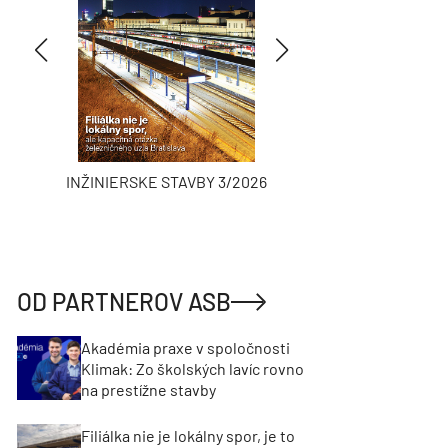
INŽINIERSKE STAVBY 3/2026
ASB
OD PARTNEROV ASB
Akadémia praxe v spoločnosti
Klimak: Zo školských lavíc rovno
na prestížne stavby
Filiálka nie je lokálny spor, je to