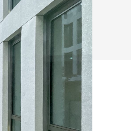
y
Klimatizácia a vetranie
urz Milan Murcka