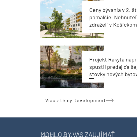
Ceny bývania v 2. št
pomalšie. Nehnuteľ
zdraželi v Košickom 
Projekt Rakyta nap
spustil predaj ďalše
stovky nových byto
Viac z témy Development
MOHLO BY VÁS ZAUJÍMAŤ