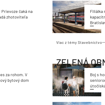
v Prievoze čaká na
Filiálka 
adá zhotoviteľa
kapacit
Bratisla
Viac z témy Stavebníctvo
ZELENÁ OB
les za rohom. V
Boj s h
nový bytový dom
seniorom
útočisk