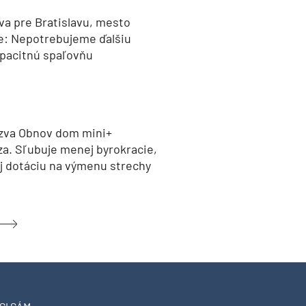
va pre Bratislavu, mesto
e: Nepotrebujeme ďalšiu
pacitnú spaľovňu
zva Obnov dom mini+
za. Sľubuje menej byrokracie,
aj dotáciu na výmenu strechy