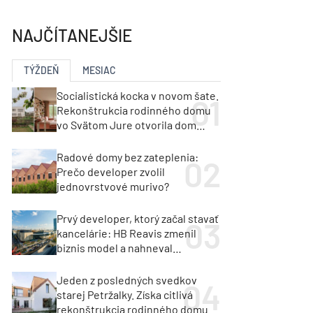
y
Klimatizácia a vetranie
urz Milan Murcka
NAJČÍTANEJŠIE
TÝŽDEŇ
MESIAC
Socialistická kocka v novom šate.
Rekonštrukcia rodinného domu
vo Svätom Jure otvorila dom
krajine aj svetlu
Radové domy bez zateplenia:
Prečo developer zvolil
jednovrstvové murivo?
Prvý developer, ktorý začal stavať
kancelárie: HB Reavis zmenil
biznis model a nahneval
investorov
Jeden z posledných svedkov
starej Petržalky. Získa citlivá
rekonštrukcia rodinného domu