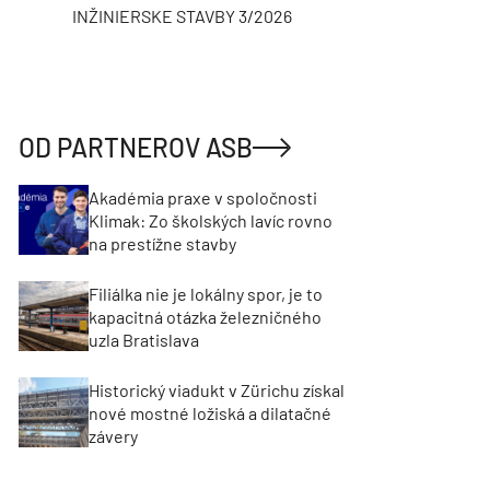
INŽINIERSKE STAVBY 3/2026
ASB
OD PARTNEROV ASB
Akadémia praxe v spoločnosti
Klimak: Zo školských lavíc rovno
na prestížne stavby
Filiálka nie je lokálny spor, je to
kapacitná otázka železničného
uzla Bratislava
Historický viadukt v Zürichu získal
nové mostné ložiská a dilatačné
závery