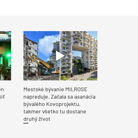
en
Mestské bývanie MILROSE
šiť
napreduje. Začala sa asanácia
bývalého Kovoprojektu,
takmer všetko tu dostane
druhý život