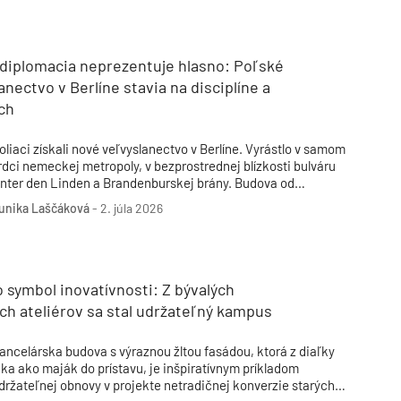
Inžinierske siete
Solárne kolektor
Interiérový dizajn
Bonusy Klubu ASB
Urbanizmus
Manažérsky k
Stavebná technika
 diplomacia neprezentuje hlasno: Poľské
anectvo v Berlíne stavia na disciplíne a
ch
oliaci získali nové veľvyslanectvo v Berlíne. Vyrástlo v samom
rdci nemeckej metropoly, v bezprostrednej blízkosti bulváru
nter den Linden a Brandenburskej brány. Budova od
aršavského štúdia JEMS Architects ukazuje, že diplomacia sa
unika Laščáková
-
2. júla 2026
á čítať aj z architektúry.
o symbol inovatívnosti: Z bývalých
ch ateliérov sa stal udržateľný kampus
ancelárska budova s výraznou žltou fasádou, ktorá z diaľky
áka ako maják do prístavu, je inšpiratívnym príkladom
držateľnej obnovy v projekte netradičnej konverzie starých