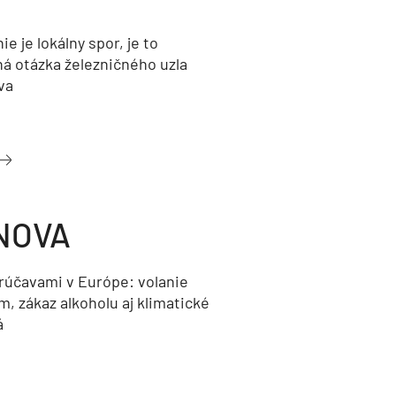
nie je lokálny spor, je to
ná otázka železničného uzla
va
NOVA
orúčavami v Európe: volanie
, zákaz alkoholu aj klimatické
á