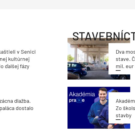
STAVEBNÍC
aštieli v Senici
Dva mos
nej kultúrnej
stave. Č
o ďalšej fázy
mil. eur
zácna dlažba.
Akadémi
paláca dostalo
Zo škols
stavby