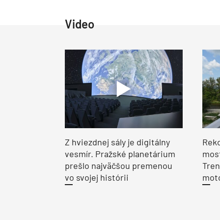
Video
Z hviezdnej sály je digitálny
Reko
vesmír. Pražské planetárium
most
prešlo najväčšou premenou
Tren
vo svojej histórii
moto