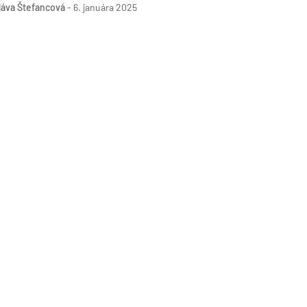
ilmových ateliérov.
láva Štefancová
-
6. januára 2025