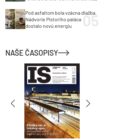
cenu za architektúru?
Pod asfaltom bola vzácna dlažba.
Nádvorie Pistoriho paláca
dostalo novú energiu
NAŠE ČASOPISY