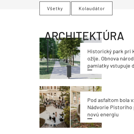
Všetky
Kolaudátor
ARCHITEKTÚRA
Historický park pri k
ožije. Obnova národ
pamiatky vstupuje d
Pod asfaltom bola v
Nádvorie Pistoriho 
novú energiu