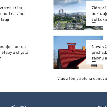
vrťroku rástli
Zlá sprá
nosti najviac
odkazuj
kraji
veľkoka
reduje. Lucron
Nová vý
j etapy a chystá
prichád
v
zálohu 
Viac z témy Zelená obnova