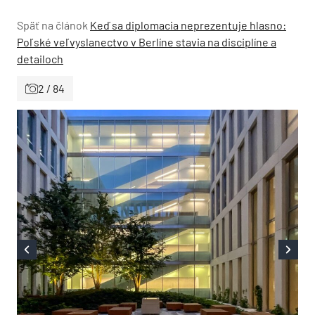
Späť na článok
Keď sa diplomacia neprezentuje hlasno:
Poľské veľvyslanectvo v Berlíne stavia na disciplíne a
detailoch
2 / 84