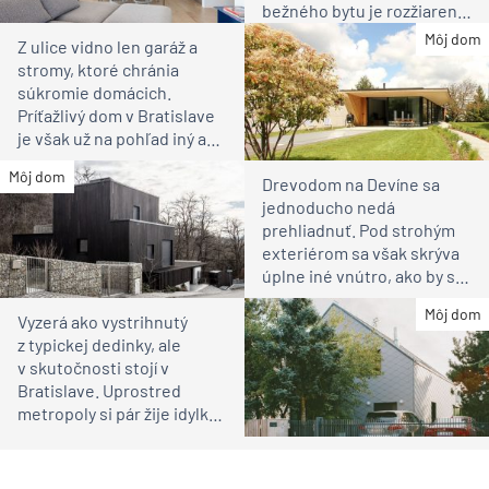
bežného bytu je rozžiarené
bývanie pre rodinu
Môj dom
Z ulice vidno len garáž a
stromy, ktoré chránia
súkromie domácich.
Príťažlivý dom v Bratislave
je však už na pohľad iný ako
susedia
Môj dom
Drevodom na Devíne sa
jednoducho nedá
prehliadnuť. Pod strohým
exteriérom sa však skrýva
úplne iné vnútro, ako by ste
čakali
Môj dom
Vyzerá ako vystrihnutý
z typickej dedinky, ale
v skutočnosti stojí v
Bratislave. Uprostred
metropoly si pár žije idylku
ako na vidieku