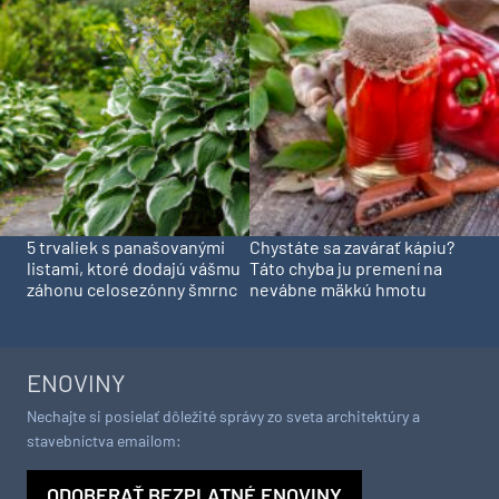
5 trvaliek s panašovanými
Chystáte sa zavárať kápiu?
listami, ktoré dodajú vášmu
Táto chyba ju premení na
záhonu celosezónny šmrnc
nevábne mäkkú hmotu
ENOVINY
Nechajte si posielať dôležité správy zo sveta architektúry a
stavebníctva emailom:
ODOBERAŤ BEZPLATNÉ ENOVINY