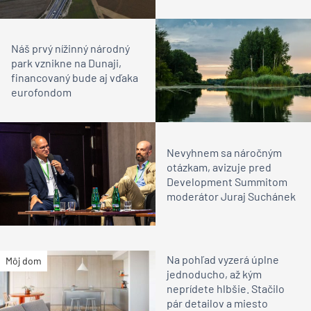
Náš prvý nížinný národný
park vznikne na Dunaji,
financovaný bude aj vďaka
eurofondom
Nevyhnem sa náročným
otázkam, avizuje pred
Development Summitom
moderátor Juraj Suchánek
Na pohľad vyzerá úplne
Môj dom
jednoducho, až kým
neprídete hlbšie. Stačilo
pár detailov a miesto