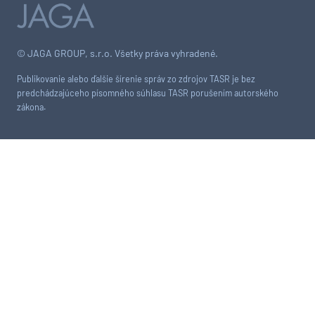
© JAGA GROUP, s.r.o. Všetky práva vyhradené.
Publikovanie alebo ďalšie šírenie správ zo zdrojov TASR je bez
predchádzajúceho písomného súhlasu TASR porušením autorského
zákona.