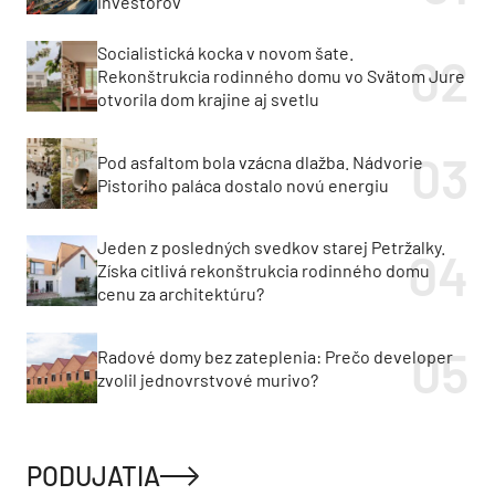
investorov
Socialistická kocka v novom šate.
Rekonštrukcia rodinného domu vo Svätom Jure
otvorila dom krajine aj svetlu
Pod asfaltom bola vzácna dlažba. Nádvorie
Pistoriho paláca dostalo novú energiu
Jeden z posledných svedkov starej Petržalky.
Získa citlivá rekonštrukcia rodinného domu
cenu za architektúru?
Radové domy bez zateplenia: Prečo developer
zvolil jednovrstvové murivo?
PODUJATIA