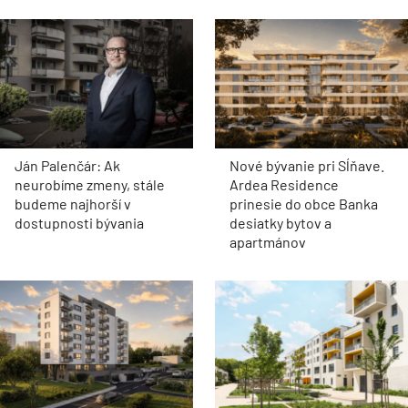
Ján Palenčár: Ak
Nové bývanie pri Sĺňave.
neurobíme zmeny, stále
Ardea Residence
budeme najhorší v
prinesie do obce Banka
dostupnosti bývania
desiatky bytov a
apartmánov