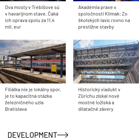
Dva mosty v Trebišove sú
Akadémia praxe v
v havarijnom stave. Čaká
spoločnosti Klimak: Zo
ich oprava spolu za 11,4
školských lavíc rovno na
mil. eur
prestížne stavby
Filiálka nie je lokálny spor,
Historický viadukt v
je to kapacitná otázka
Zürichu získal nové
železničného uzla
mostné ložiská a
Bratislava
dilatačné závery
DEVELOPMENT