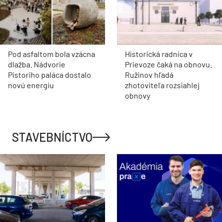
Pod asfaltom bola vzácna
Historická radnica v
dlažba. Nádvorie
Prievoze čaká na obnovu.
Pistoriho paláca dostalo
Ružinov hľadá
novú energiu
zhotoviteľa rozsiahlej
obnovy
STAVEBNÍCTVO