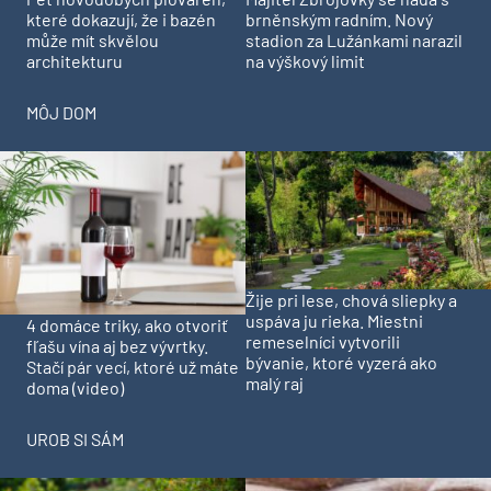
které dokazují, že i bazén
brněnským radním. Nový
může mít skvělou
stadion za Lužánkami narazil
architekturu
na výškový limit
MÔJ DOM
Žije pri lese, chová sliepky a
uspáva ju rieka. Miestni
4 domáce triky, ako otvoriť
remeselníci vytvorili
fľašu vína aj bez vývrtky.
bývanie, ktoré vyzerá ako
Stačí pár vecí, ktoré už máte
malý raj
doma (video)
UROB SI SÁM