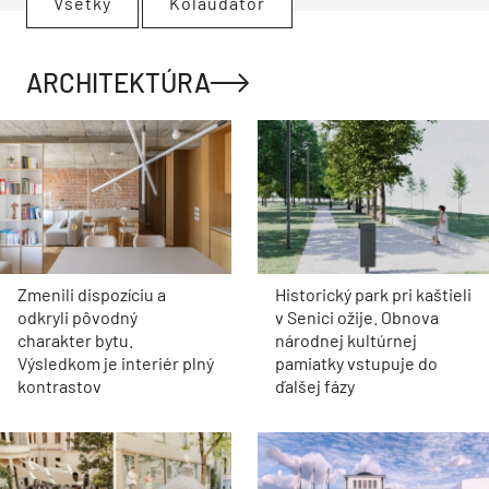
Všetky
Kolaudátor
ARCHITEKTÚRA
Zmenili dispozíciu a
Historický park pri kaštieli
odkryli pôvodný
v Senici ožije. Obnova
charakter bytu.
národnej kultúrnej
Výsledkom je interiér plný
pamiatky vstupuje do
kontrastov
ďalšej fázy