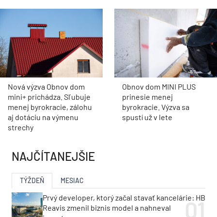
Nová výzva Obnov dom
Obnov dom MINI PLUS
mini+ prichádza. Sľubuje
prinesie menej
menej byrokracie, zálohu
byrokracie. Výzva sa
aj dotáciu na výmenu
spustí už v lete
strechy
NAJČÍTANEJŠIE
TÝŽDEŇ
MESIAC
Prvý developer, ktorý začal stavať kancelárie: HB
Reavis zmenil biznis model a nahneval