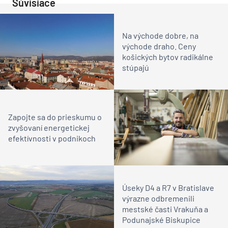
Súvisiace
Na východe dobre, na
východe draho. Ceny
košických bytov radikálne
stúpajú
Zapojte sa do prieskumu o
zvyšovaní energetickej
efektívnosti v podnikoch
Úseky D4 a R7 v Bratislave
výrazne odbremenili
mestské časti Vrakuňa a
Podunajské Biskupice