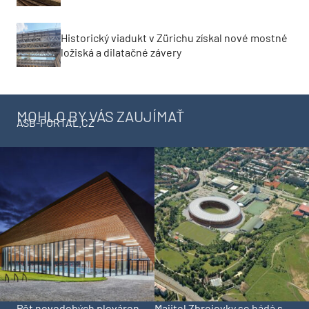
Historický viadukt v Zürichu získal nové mostné
ložiská a dilatačné závery
MOHLO BY VÁS ZAUJÍMAŤ
ASB-PORTAL.CZ
Pět novodobých plováren,
Majitel Zbrojovky se hádá s