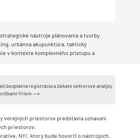
Inžinierske siete
Solárne kolektor
Interiérový dizajn
Bonusy Klubu ASB
Urbanizmus
Manažérsky k
Stavebná technika
strategické nástroje plánovania a tvorby
king, urbánna akupunktúra, taktický
nie v kontexte komplexného prístupu a
ačí bezplatná registrácia a získate sektorové analýzy
ebríčkami firiem ⟶
y verejných priestorov predstavia uznavaní
ých priestorov:
rative, NY/, ktorý bude hovoriť o nástrojoch,