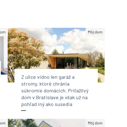
dom
Môj dom
Z ulice vidno len garáž a
stromy, ktoré chránia
súkromie domácich. Príťažlivý
dom v Bratislave je však už na
pohľad iný ako susedia
dom
Môj dom