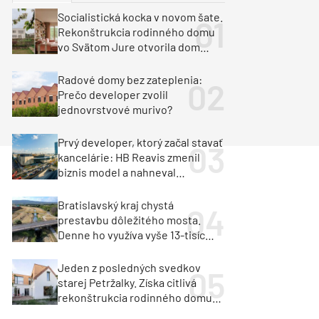
y
Klimatizácia a vetranie
Socialistická kocka v novom šate.
urz Milan Murcka
Rekonštrukcia rodinného domu
vo Svätom Jure otvorila dom
krajine aj svetlu
Radové domy bez zateplenia:
Prečo developer zvolil
jednovrstvové murivo?
Prvý developer, ktorý začal stavať
kancelárie: HB Reavis zmenil
biznis model a nahneval
investorov
Bratislavský kraj chystá
prestavbu dôležitého mosta.
Denne ho využíva vyše 13-tisíc
vozidiel
Jeden z posledných svedkov
starej Petržalky. Získa citlivá
rekonštrukcia rodinného domu
cenu za architektúru?