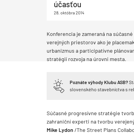
účasťou
Priemysel a logistika
Dopravné stavby
Priemyselné objekty
Deti a architektúra
28. októbra 2014
Správa budov
Facility management
Správa bytových domov
Rodinné domy
Obnova bytových domov
Konferencia je zameraná na súčasné 
Drevostavby
Montované domy
Bungalovy
Nízkoenergetické domy
Pasívne domy
verejných priestorov ako je placema
urbanizmus a participatívne plánova
stratégií rozvoja na úrovni mesta.
Poznáte výhody Klubu ASB?
St
slovenského stavebníctva s r
Súčasné progresívne stratégie tvorb
zahraniční experti na tvorbu verejen
Mike Lydon
/The Street Plans Collabo