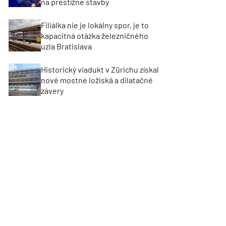
na prestížne stavby
Filiálka nie je lokálny spor, je to
kapacitná otázka železničného
uzla Bratislava
Historický viadukt v Zürichu získal
nové mostné ložiská a dilatačné
závery