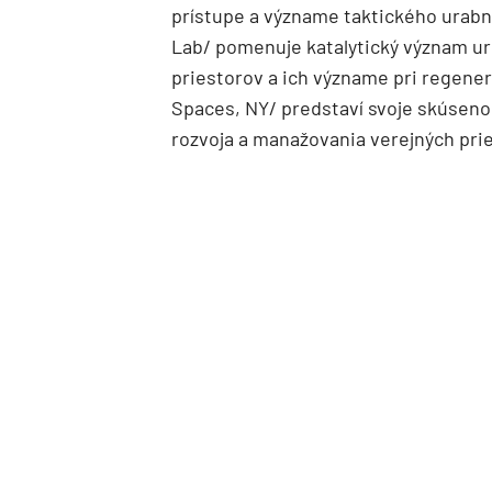
prístupe a význame taktického urabn
Lab/ pomenuje katalytický význam ur
priestorov a ich význame pri regene
Spaces, NY/ predstaví svoje skúsenos
rozvoja a manažovania verejných pri