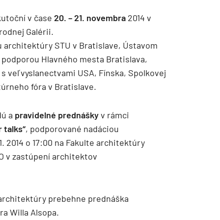
utoční v čase
20. – 21. novembra
2014 v
odnej Galérii.
u architektúry STU v Bratislave, Ústavom
 podporou Hlavného mesta Bratislava,
i s veľvyslanectvami USA, Fínska, Spolkovej
rneho fóra v Bratislave.
dú a
pravidelné prednášky
v rámci
TZB HAUSTECHNIK 3/2026
 talks“
, podporované nadáciou
1. 2014 o 17:00 na Fakulte architektúry
 v zastúpení architektov
te architektúry prebehne prednáška
a Willa Alsopa.