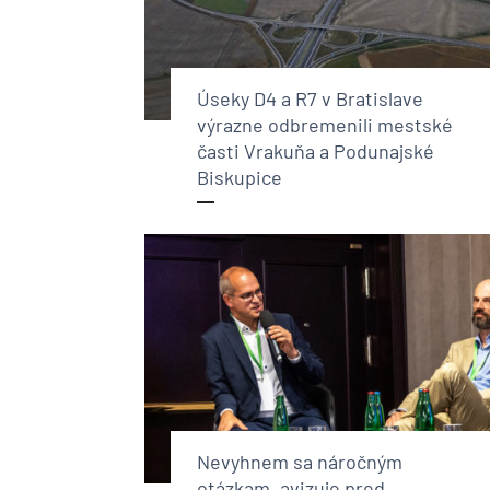
Úseky D4 a R7 v Bratislave
výrazne odbremenili mestské
časti Vrakuňa a Podunajské
Biskupice
Nevyhnem sa náročným
otázkam, avizuje pred