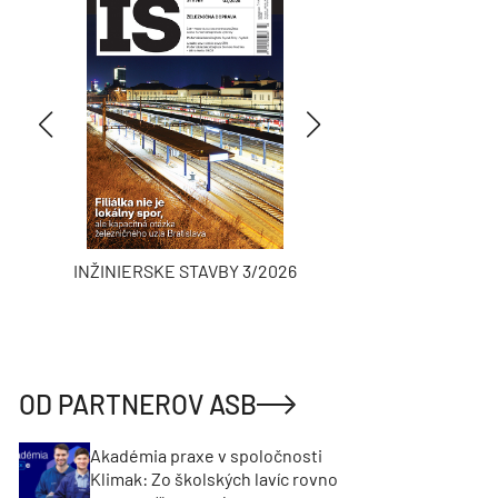
INŽINIERSKE STAVBY 3/2026
ASB
OD PARTNEROV ASB
Akadémia praxe v spoločnosti
Klimak: Zo školských lavíc rovno