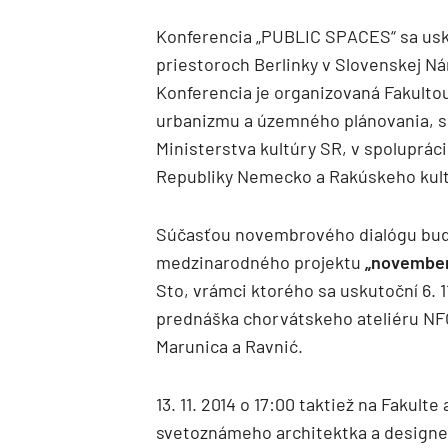
Konferencia „PUBLIC SPACES“ sa usk
priestoroch Berlinky v Slovenskej Nár
Konferencia je organizovaná Fakulto
urbanizmu a územného plánovania, s
Ministerstva kultúry SR, v spoluprác
Republiky Nemecko a Rakúskeho kultú
Súčasťou novembrového dialógu bu
medzinarodného projektu
„november
Sto, vrámci ktorého sa uskutoční 6. 1
prednáška chorvátskeho ateliéru NFO
Marunica a Ravnić.
13. 11. 2014 o 17:00 taktiež na Fakul
svetoznámeho architektka a designer