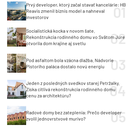
Prvý developer, ktorý začal stavať kancelárie: HB
Reavis zmenil biznis model a nahneval
investorov
Socialistická kocka v novom šate.
Rekonštrukcia rodinného domu vo Svätom Jure
otvorila dom krajine aj svetlu
Pod asfaltom bola vzácna dlažba. Nádvorie
Pistoriho paláca dostalo novú energiu
Jeden z posledných svedkov starej Petržalky.
Získa citlivá rekonštrukcia rodinného domu
cenu za architektúru?
Radové domy bez zateplenia: Prečo developer
zvolil jednovrstvové murivo?