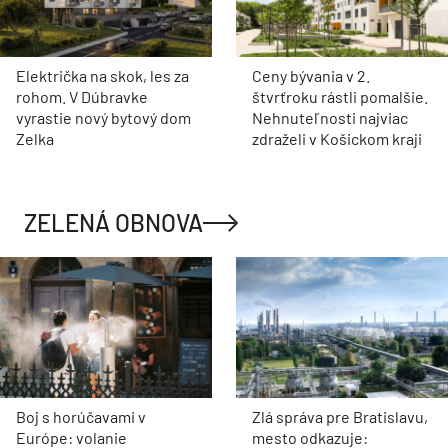
Električka na skok, les za
Ceny bývania v 2.
rohom. V Dúbravke
štvrťroku rástli pomalšie.
vyrastie nový bytový dom
Nehnuteľnosti najviac
Zelka
zdraželi v Košickom kraji
ZELENÁ OBNOVA
Boj s horúčavami v
Zlá správa pre Bratislavu,
Európe: volanie
mesto odkazuje: