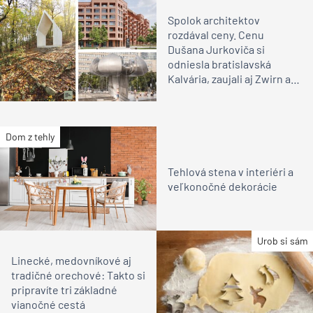
Spolok architektov
rozdával ceny. Cenu
Dušana Jurkoviča si
odniesla bratislavská
Kalvária, zaujali aj Zwirn a
Námestie Slobody
Dom z tehly
Tehlová stena v interiéri a
veľkonočné dekorácie
Urob si sám
Linecké, medovníkové aj
tradičné orechové: Takto si
pripravíte tri základné
vianočné cestá