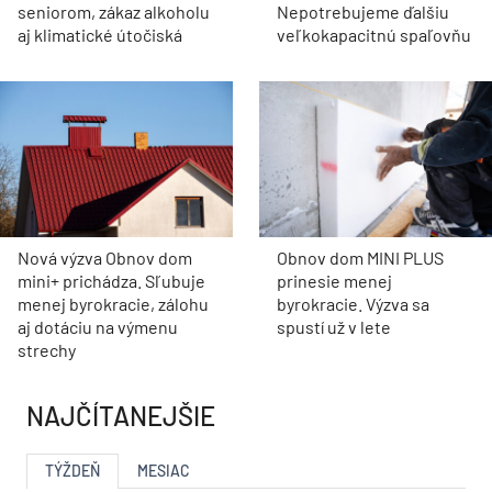
seniorom, zákaz alkoholu
Nepotrebujeme ďalšiu
aj klimatické útočiská
veľkokapacitnú spaľovňu
Nová výzva Obnov dom
Obnov dom MINI PLUS
mini+ prichádza. Sľubuje
prinesie menej
menej byrokracie, zálohu
byrokracie. Výzva sa
aj dotáciu na výmenu
spustí už v lete
strechy
NAJČÍTANEJŠIE
TÝŽDEŇ
MESIAC