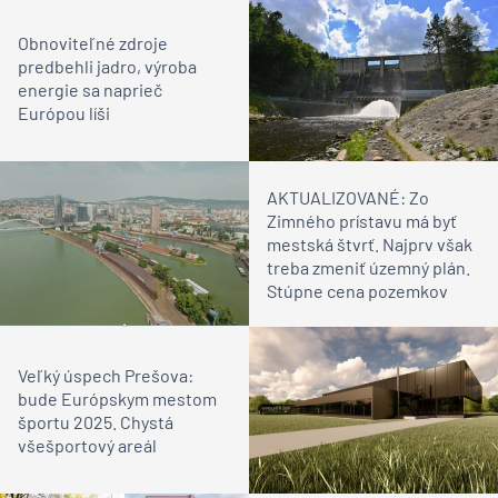
Obnoviteľné zdroje
predbehli jadro, výroba
energie sa naprieč
Európou líši
AKTUALIZOVANÉ: Zo
Zimného prístavu má byť
mestská štvrť. Najprv však
treba zmeniť územný plán.
Stúpne cena pozemkov
Veľký úspech Prešova:
bude Európskym mestom
športu 2025. Chystá
všešportový areál