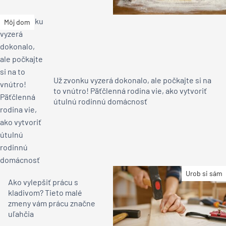
Môj dom
Už zvonku vyzerá dokonalo, ale počkajte si na
to vnútro! Päťčlenná rodina vie, ako vytvoriť
útulnú rodinnú domácnosť
Urob si sám
Ako vylepšiť prácu s
kladivom? Tieto malé
zmeny vám prácu značne
uľahčia