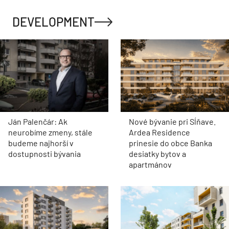
DEVELOPMENT
Ján Palenčár: Ak
Nové bývanie pri Sĺňave.
neurobíme zmeny, stále
Ardea Residence
budeme najhorší v
prinesie do obce Banka
dostupnosti bývania
desiatky bytov a
apartmánov