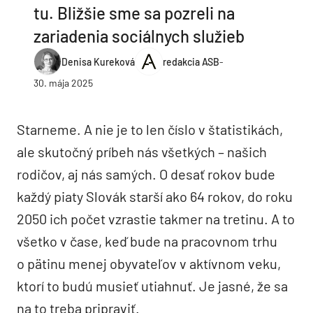
tu. Bližšie sme sa pozreli na
zariadenia sociálnych služieb
Denisa Kureková
redakcia ASB
-
30. mája 2025
Starneme. A nie je to len číslo v štatistikách,
ale skutočný príbeh nás všetkých – našich
rodičov, aj nás samých. O desať rokov bude
každý piaty Slovák starší ako 64 rokov, do roku
2050 ich počet vzrastie takmer na tretinu. A to
všetko v čase, keď bude na pracovnom trhu
o pätinu menej obyvateľov v aktívnom veku,
ktorí to budú musieť utiahnuť. Je jasné, že sa
na to treba pripraviť.