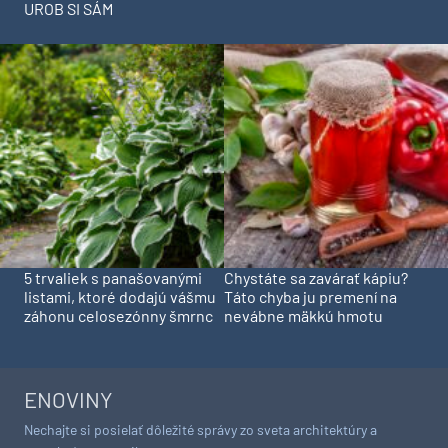
UROB SI SÁM
5 trvaliek s panašovanými
Chystáte sa zavárať kápiu?
listami, ktoré dodajú vášmu
Táto chyba ju premení na
záhonu celosezónny šmrnc
nevábne mäkkú hmotu
ENOVINY
Nechajte si posielať dôležité správy zo sveta architektúry a