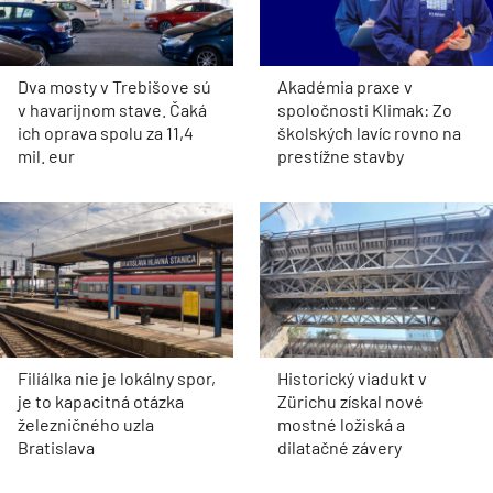
Dva mosty v Trebišove sú
Akadémia praxe v
v havarijnom stave. Čaká
spoločnosti Klimak: Zo
ich oprava spolu za 11,4
školských lavíc rovno na
mil. eur
prestížne stavby
Filiálka nie je lokálny spor,
Historický viadukt v
je to kapacitná otázka
Zürichu získal nové
železničného uzla
mostné ložiská a
Bratislava
dilatačné závery