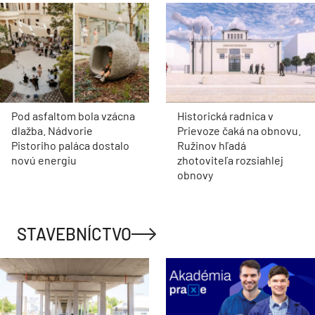
Pod asfaltom bola vzácna
Historická radnica v
dlažba. Nádvorie
Prievoze čaká na obnovu.
Pistoriho paláca dostalo
Ružinov hľadá
novú energiu
zhotoviteľa rozsiahlej
obnovy
STAVEBNÍCTVO