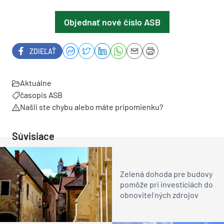
Objednať nové číslo ASB
ZDIEĽAŤ
Aktuálne
časopis ASB
Našli ste chybu alebo máte pripomienku?
Súvisiace
Zelená dohoda pre budovy
pomôže pri investíciách do
obnoviteľných zdrojov