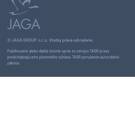
© JAGA GROUP, s.r.o. Všetky práva vyhradené.
Publikovanie alebo ďalšie šírenie správ zo zdrojov TASR je bez
predchádzajúceho písomného súhlasu TASR porušením autorského
zákona.