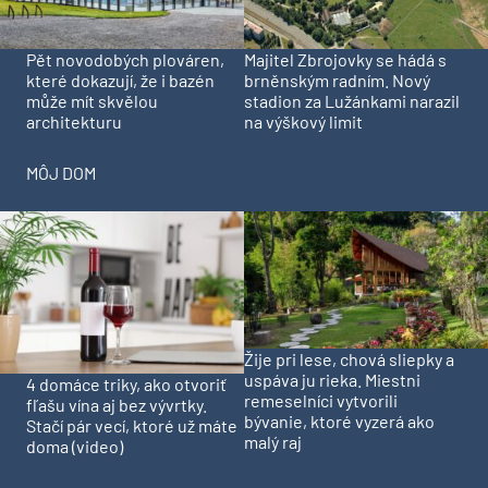
Pět novodobých plováren,
Majitel Zbrojovky se hádá s
které dokazují, že i bazén
brněnským radním. Nový
může mít skvělou
stadion za Lužánkami narazil
architekturu
na výškový limit
MÔJ DOM
Žije pri lese, chová sliepky a
uspáva ju rieka. Miestni
4 domáce triky, ako otvoriť
remeselníci vytvorili
fľašu vína aj bez vývrtky.
bývanie, ktoré vyzerá ako
Stačí pár vecí, ktoré už máte
malý raj
doma (video)