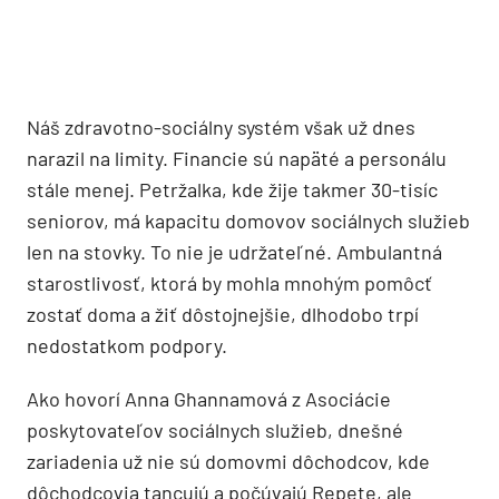
Náš zdravotno-sociálny systém však už dnes
narazil na limity. Financie sú napäté a personálu
stále menej. Petržalka, kde žije takmer 30-tisíc
seniorov, má kapacitu domovov sociálnych služieb
len na stovky. To nie je udržateľné. Ambulantná
starostlivosť, ktorá by mohla mnohým pomôcť
zostať doma a žiť dôstojnejšie, dlhodobo trpí
nedostatkom podpory.
Ako hovorí Anna Ghannamová z Asociácie
poskytovateľov sociálnych služieb, dnešné
zariadenia už nie sú domovmi dôchodcov, kde
dôchodcovia tancujú a počúvajú Repete, ale