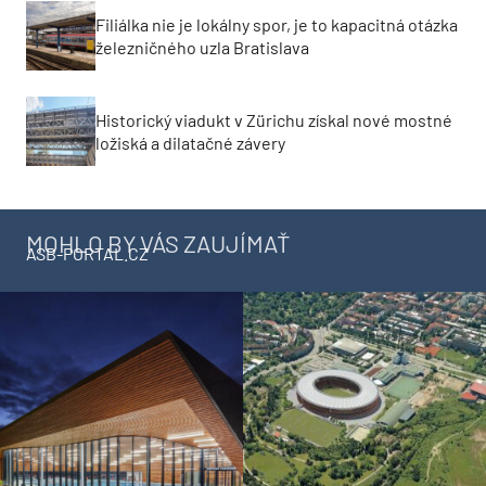
Filiálka nie je lokálny spor, je to kapacitná otázka
železničného uzla Bratislava
Historický viadukt v Zürichu získal nové mostné
ložiská a dilatačné závery
MOHLO BY VÁS ZAUJÍMAŤ
ASB-PORTAL.CZ