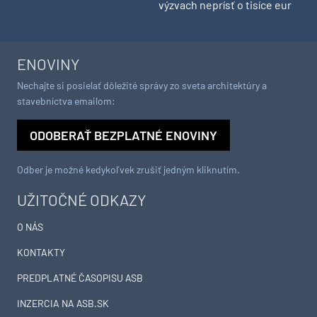
výzvach neprísť o tisíce eur
ENOVINY
Nechajte si posielať dôležité správy zo sveta architektúry a
stavebníctva emailom:
ODOBERAŤ BEZPLATNÉ ENOVINY
Odber je možné kedykoľvek zrušiť jedným kliknutím.
UŽITOČNÉ ODKAZY
O NÁS
KONTAKTY
PREDPLATNÉ ČASOPISU ASB
INZERCIA NA ASB.SK