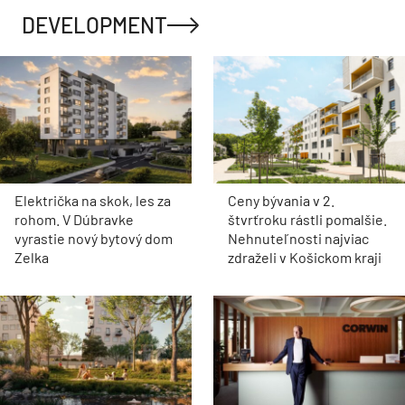
DEVELOPMENT
Električka na skok, les za
Ceny bývania v 2.
rohom. V Dúbravke
štvrťroku rástli pomalšie.
vyrastie nový bytový dom
Nehnuteľnosti najviac
Zelka
zdraželi v Košickom kraji