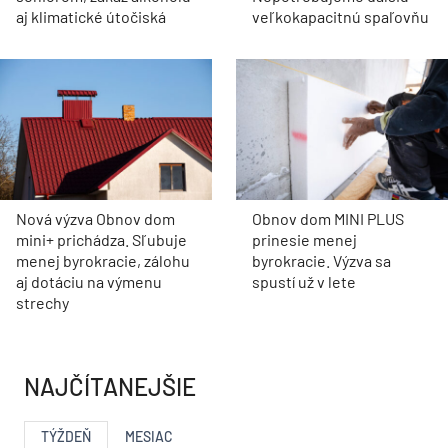
aj klimatické útočiská
veľkokapacitnú spaľovňu
Nová výzva Obnov dom
Obnov dom MINI PLUS
mini+ prichádza. Sľubuje
prinesie menej
menej byrokracie, zálohu
byrokracie. Výzva sa
aj dotáciu na výmenu
spustí už v lete
strechy
NAJČÍTANEJŠIE
TÝŽDEŇ
MESIAC