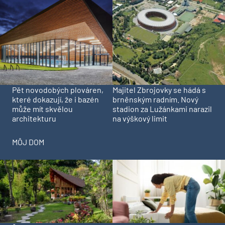
Pět novodobých plováren,
Majitel Zbrojovky se hádá s
které dokazují, že i bazén
brněnským radním. Nový
může mít skvělou
stadion za Lužánkami narazil
architekturu
na výškový limit
MÔJ DOM