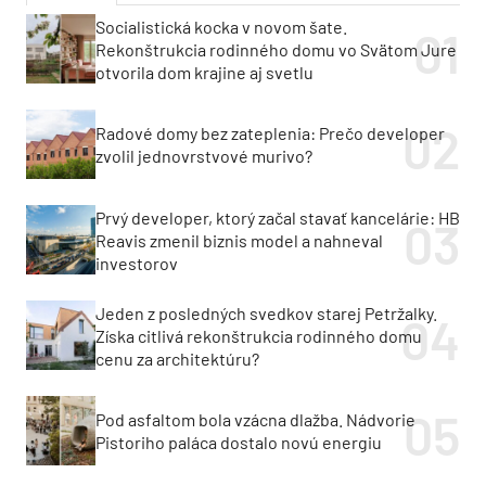
Socialistická kocka v novom šate.
Rekonštrukcia rodinného domu vo Svätom Jure
otvorila dom krajine aj svetlu
Radové domy bez zateplenia: Prečo developer
zvolil jednovrstvové murivo?
Prvý developer, ktorý začal stavať kancelárie: HB
Reavis zmenil biznis model a nahneval
investorov
Jeden z posledných svedkov starej Petržalky.
Získa citlivá rekonštrukcia rodinného domu
cenu za architektúru?
Pod asfaltom bola vzácna dlažba. Nádvorie
Pistoriho paláca dostalo novú energiu