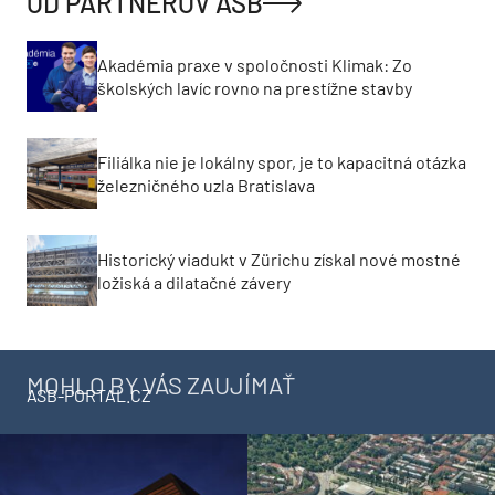
OD PARTNEROV ASB
Akadémia praxe v spoločnosti Klimak: Zo
školských lavíc rovno na prestížne stavby
Filiálka nie je lokálny spor, je to kapacitná otázka
železničného uzla Bratislava
Historický viadukt v Zürichu získal nové mostné
ložiská a dilatačné závery
MOHLO BY VÁS ZAUJÍMAŤ
ASB-PORTAL.CZ