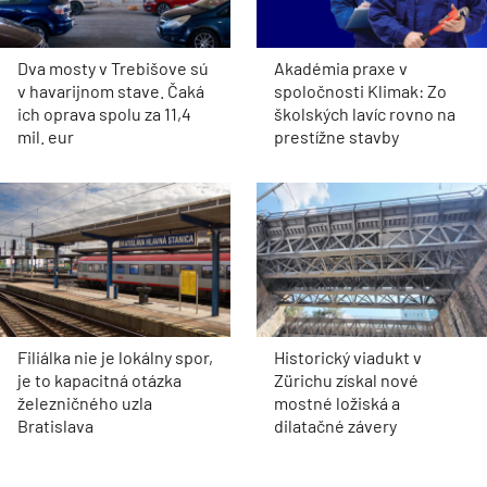
Dva mosty v Trebišove sú
Akadémia praxe v
v havarijnom stave. Čaká
spoločnosti Klimak: Zo
ich oprava spolu za 11,4
školských lavíc rovno na
mil. eur
prestížne stavby
Filiálka nie je lokálny spor,
Historický viadukt v
je to kapacitná otázka
Zürichu získal nové
železničného uzla
mostné ložiská a
Bratislava
dilatačné závery