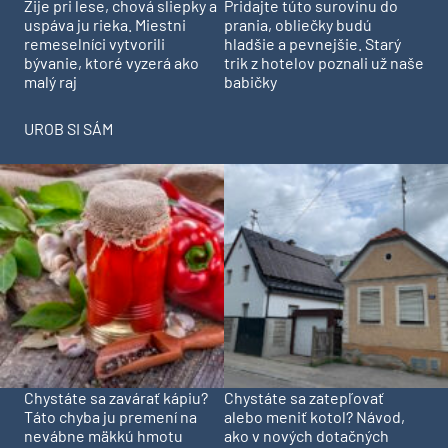
Pridajte túto surovinu do
Žije pri lese, chová sliepky a
prania, obliečky budú
uspáva ju rieka. Miestni
hladšie a pevnejšie. Starý
remeselníci vytvorili
trik z hotelov poznali už naše
bývanie, ktoré vyzerá ako
babičky
malý raj
UROB SI SÁM
Chystáte sa zavárať kápiu?
Chystáte sa zatepľovať
Táto chyba ju premení na
alebo meniť kotol? Návod,
nevábne mäkkú hmotu
ako v nových dotačných