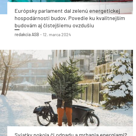
Európsky parlament dal zelenú energetickej
hospodárnosti budov. Povedie ku kvalitnejším
budovám aj čistejšiemu ovzdušiu
redakcia ASB
-
12. marca 2024
Sviatky pokoja či odpadu a mrhania energiami?