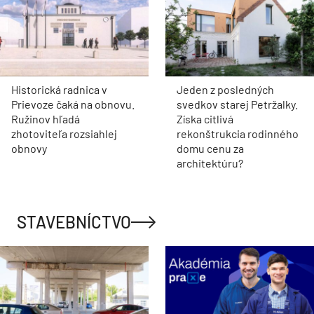
Historická radnica v
Jeden z posledných
Prievoze čaká na obnovu.
svedkov starej Petržalky.
Ružinov hľadá
Získa citlivá
zhotoviteľa rozsiahlej
rekonštrukcia rodinného
obnovy
domu cenu za
architektúru?
STAVEBNÍCTVO