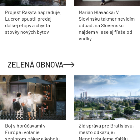
Projekt Rakyta napreduje.
Marián Hlavačka: V
Lucron spustil predaj
Slovinsku takmer nevidím
ďalšej etapy a chystá
odpad, na Slovensku
stovky nových bytov
nájdem v lese aj fľaše od
vodky
ZELENÁ OBNOVA
Boj s horúčavami v
Zlá správa pre Bratislavu,
Európe: volanie
mesto odkazuje:
seniorom, zákaz alkoholu
Nepotrebujeme ďalšiu