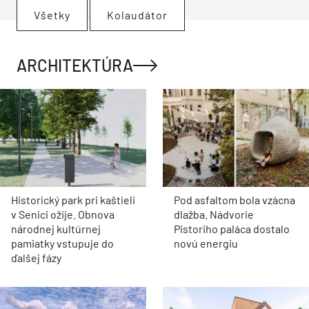
Všetky
Kolaudátor
ARCHITEKTÚRA
Historický park pri kaštieli
Pod asfaltom bola vzácna
v Senici ožije. Obnova
dlažba. Nádvorie
národnej kultúrnej
Pistoriho paláca dostalo
pamiatky vstupuje do
novú energiu
ďalšej fázy