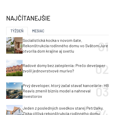
NAJČÍTANEJŠIE
TÝŽDEŇ
MESIAC
Socialistická kocka v novom šate.
Rekonštrukcia rodinného domu vo Svätom Jure
otvorila dom krajine aj svetlu
Radové domy bez zateplenia: Prečo developer
zvolil jednovrstvové murivo?
Prvý developer, ktorý začal stavať kancelárie: HB
Reavis zmenil biznis model a nahneval
investorov
Jeden z posledných svedkov starej Petržalky.
Získa citlivá rekonštrukcia rodinného domu