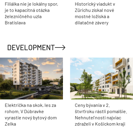
Filiálka nie je lokálny spor,
Historický viadukt v
je to kapacitná otázka
Zürichu získal nové
železničného uzla
mostné ložiská a
Bratislava
dilatačné závery
DEVELOPMENT
Električka na skok, les za
Ceny bývania v 2.
rohom. V Dúbravke
štvrťroku rástli pomalšie.
vyrastie nový bytový dom
Nehnuteľnosti najviac
Zelka
zdraželi v Košickom kraji