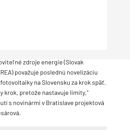
Inžinierske siete
Solárne kolektor
Interiérový dizajn
Bonusy Klubu ASB
Urbanizmus
Manažérsky k
Stavebná technika
viteľné zdroje energie (Slovak
REA) považuje poslednú novelizáciu
fotovoltaiky na Slovensku za krok späť.
 krok, pretože nastavuje limity,"
utí s novinármi v Bratislave projektová
sárová.