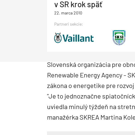
v SR krok späť
Priemysel a logistika
Dopravné stavby
Priemyselné objekty
Deti a architektúra
22. marca 2010
Správa budov
Facility management
Správa bytových domov
Partneri sekcie:
Rodinné domy
Obnova bytových domov
Drevostavby
Montované domy
Bungalovy
Nízkoenergetické domy
Pasívne domy
Slovenská organizácia pre obno
Renewable Energy Agency - SK
zákona o energetike pre rozvoj 
"Je to jednoznačne spiatočnícky
uviedla minulý týždeň na stretn
manažérka SKREA Martina Kole