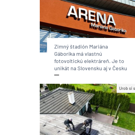
Zimný štadión Mariána
Gáboríka má vlastnú
fotovoltickú elektráreň. Je to
unikát na Slovensku aj v Česku
Urob si 