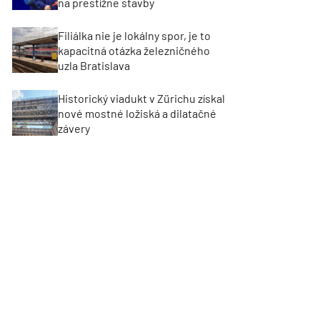
na prestížne stavby
Filiálka nie je lokálny spor, je to
kapacitná otázka železničného
uzla Bratislava
Historický viadukt v Zürichu získal
nové mostné ložiská a dilatačné
závery