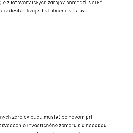
gie z fotovoltaických zdrojov obmedzí. Veľké
tiž destabilizuje distribučnú sústavu.
TZB HAUSTECHNIK 3/2026
ľných zdrojov budú musieť po novom pri
ť osvedčenie investičného zámeru s dlhodobou