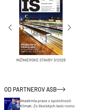
INŽINIERSKE STAVBY 3/2026
ASB
OD PARTNEROV ASB
Akadémia praxe v spoločnosti
Klimak: Zo školských lavíc rovno