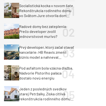
y
Klimatizácia a vetranie
Socialistická kocka v novom šate.
urz Milan Murcka
Rekonštrukcia rodinného domu
vo Svätom Jure otvorila dom
krajine aj svetlu
Radové domy bez zateplenia:
Prečo developer zvolil
jednovrstvové murivo?
Prvý developer, ktorý začal stavať
kancelárie: HB Reavis zmenil
biznis model a nahneval
investorov
Pod asfaltom bola vzácna dlažba.
Nádvorie Pistoriho paláca
dostalo novú energiu
Jeden z posledných svedkov
starej Petržalky. Získa citlivá
rekonštrukcia rodinného domu
cenu za architektúru?