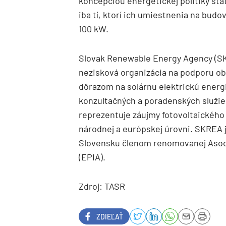
koncepciou energetickej politiky štá
iba tí, ktorí ich umiestnenia na bud
100 kW.
Slovak Renewable Energy Agency (SK
nezisková organizácia na podporu ob
dôrazom na solárnu elektrickú ener
konzultačných a poradenských služie
reprezentuje záujmy fotovoltaického
národnej a európskej úrovni. SKREA 
Slovensku členom renomovanej Asoci
(EPIA).
Zdroj: TASR
ZDIEĽAŤ