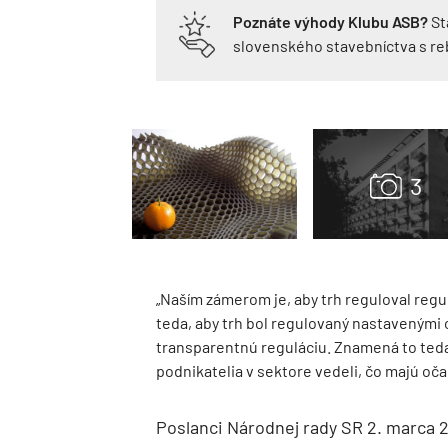
Poznáte výhody Klubu ASB?
St
slovenského stavebníctva s r
„Naším zámerom je, aby trh reguloval regul
teda, aby trh bol regulovaný nastavenými c
transparentnú reguláciu. Znamená to teda
podnikatelia v sektore vedeli, čo majú oča
Poslanci Národnej rady SR 2. marca 2