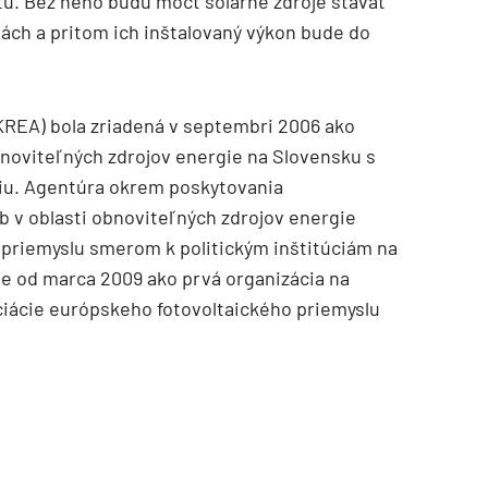
tu. Bez neho budú môcť solárne zdroje stavať
ovách a pritom ich inštalovaný výkon bude do
REA) bola zriadená v septembri 2006 ako
noviteľných zdrojov energie na Slovensku s
giu. Agentúra okrem poskytovania
b v oblasti obnoviteľných zdrojov energie
 priemyslu smerom k politickým inštitúciám na
je od marca 2009 ako prvá organizácia na
ácie európskeho fotovoltaického priemyslu