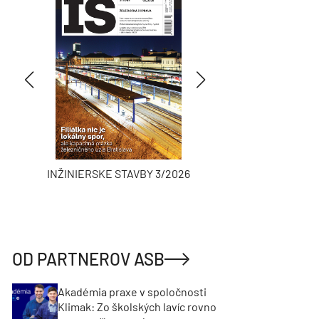
INŽINIERSKE STAVBY 3/2026
ASB
OD PARTNEROV ASB
Akadémia praxe v spoločnosti
Klimak: Zo školských lavíc rovno