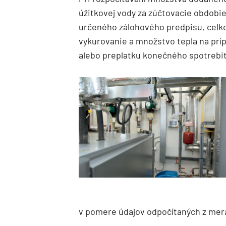
úžitkovej vody za zúčtovacie obdobie
určeného zálohového predpisu, celk
vykurovanie a množstvo tepla na príp
alebo preplatku konečného spo­trebite
v pomere údajov odpočítaných z mera