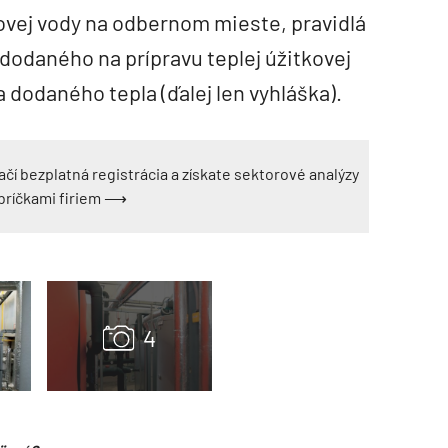
kovej vody na odbernom mieste, pravidlá
dodaného na prípravu teplej úžitkovej
 dodaného tepla (ďalej len vyhláška).
ačí bezplatná registrácia a získate sektorové analýzy
ebríčkami firiem ⟶
TZB HAUSTECHNIK 3/2026