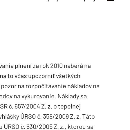
ania plnení za rok 2010 naberá na
na to včas upozorniť všetkých
ý pozor na rozpočítavanie nákladov na
kladov na vykurovanie. Náklady sa
R č. 657/2004 Z. z. o tepelnej
vyhlášky ÚRSO č. 358/2009 Z. z. Táto
u ÚRSO č. 630/2005 Z. z., ktorou sa