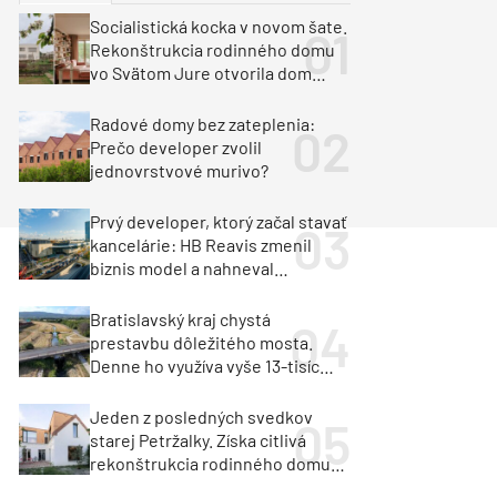
y
Klimatizácia a vetranie
Socialistická kocka v novom šate.
urz Milan Murcka
Rekonštrukcia rodinného domu
vo Svätom Jure otvorila dom
krajine aj svetlu
Radové domy bez zateplenia:
Prečo developer zvolil
jednovrstvové murivo?
Prvý developer, ktorý začal stavať
kancelárie: HB Reavis zmenil
biznis model a nahneval
investorov
Bratislavský kraj chystá
prestavbu dôležitého mosta.
Denne ho využíva vyše 13-tisíc
vozidiel
Jeden z posledných svedkov
starej Petržalky. Získa citlivá
rekonštrukcia rodinného domu
cenu za architektúru?