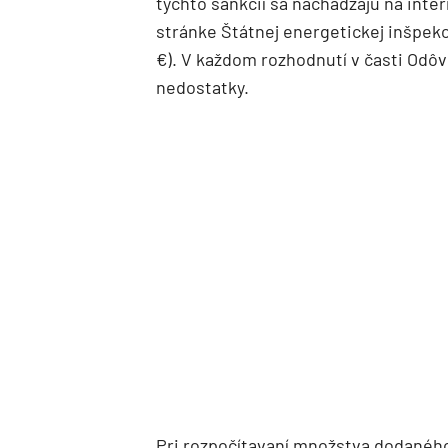
týchto sankcií sa nachádzajú na inte
stránke Štátnej energetickej inšpekc
€). V každom rozhodnutí v časti Odô
nedostatky.
Pri rozpočítavaní množstva dodaného 