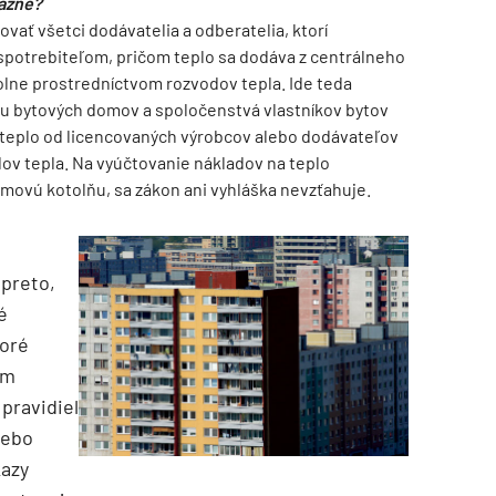
väzné?
vať všetci dodávatelia a odberatelia, ktorí
spotrebiteľom, pričom teplo sa dodáva z centrálneho
otolne prostredníctvom rozvodov tepla. Ide teda
vu bytových domov a spoločenstvá vlastníkov bytov
 teplo od licencovaných výrobcov alebo dodávateľov
ov tepla. Na vyúčtovanie nákladov na teplo
movú kotolňu, sa zákon ani vyhláška nevzťahuje.
preto,
é
toré
ým
pravidiel
lebo
kazy