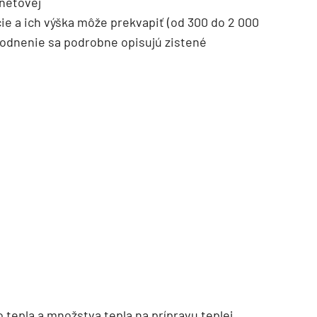
rnetovej
ie a ich výška môže prekvapiť (od 300 do 2 000
vodnenie sa podrobne opisujú zistené
tepla a množstva tepla na prípravu teplej