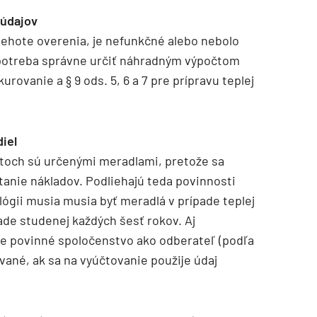
 údajov
 lehote overenia, je nefunkčné alebo nebolo
spotreba správne určiť náhradným výpočtom
kurovanie a § 9 ods. 5, 6 a 7 pre prípravu teplej
iel
ytoch sú určenými meradlami, pretože sa
tanie nákladov. Podliehajú teda povinnosti
ógii musia musia byť meradlá v prípade teplej
ade studenej každých šesť rokov. Aj
 je povinné spoločenstvo ako odberateľ (podľa
ované, ak sa na vyúčtovanie použije údaj