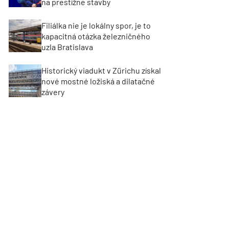
na prestížne stavby
Filiálka nie je lokálny spor, je to
kapacitná otázka železničného
uzla Bratislava
Historický viadukt v Zürichu získal
nové mostné ložiská a dilatačné
závery