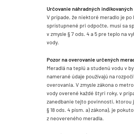
Určovanie náhradných indikovaných
V prípade, že niektoré meradlo je po
sprístupnené pri odpočte, musí sa 
v zmysle § 7 ods. 4 a 5 pre teplo na vy
vody.
Pozor na overovanie určených merad
Meradlá na teplú a studenú vodu v b
namerané údaje používajú na rozpočí
overovania. V zmysle zákona o metrol
vody overené každé štyri roky, v príp
zanedbanie tejto povinnosti, ktorou
§ 18 ods. 4 písm. a) zákona), je pokut
z neovereného meradla.