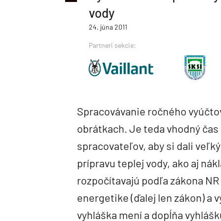
vody
24. júna 2011
Partneri sekcie:
Spracovávanie ročného vyúčtov
obrátkach. Je teda vhodný čas 
spracovateľov, aby si dali veľk
prípravu teplej vody, ako aj ná
rozpočítavajú podľa zákona NR S
energetike (ďalej len zákon) a 
vyhláška mení a dopĺňa vyhlášk