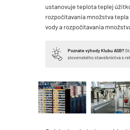
ustanovuje teplota teplej úžit
rozpočítavania množstva tepla 
vody a rozpočítavania množstva
Poznáte výhody Klubu ASB?
St
slovenského stavebníctva s r