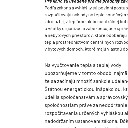
Pre koho sú uvedené právne predpisy zá
Podľa zákona a vyhlášky sú povinní postupo
rozpočítavajú náklady na teplo konečným 
zdroja, t. j. z teplárne alebo centrálnej k
o všetky organizácie zabezpečujúce sprá
a nebytových priestorov, ktoré odoberajú
tepla prostredníctvom centrálnych rozvod
v bytových domoch, ktoré majú vlastnú do
Na vyúčtovanie tepla a teplej vody
upozorňujeme v tomto období najmä 
že sa začínajú množiť sankcie udelen
Štátnou energetickou inšpekciou, k
udelila spoločenstvám a správcovsk
spoločnostiam práve za nedodržanie 
rozpočítavania určených vyhláškou a
nedodržaním ustanovení zákona. Dô