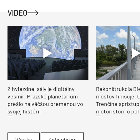
VIDEO
Z hviezdnej sály je digitálny
Rekonštrukcia Bi
vesmír. Pražské planetárium
mostov finišuje. 
prešlo najväčšou premenou vo
Trenčíne sprístup
svojej histórii
motoristom o pol 
Všetky
Kolaudátor