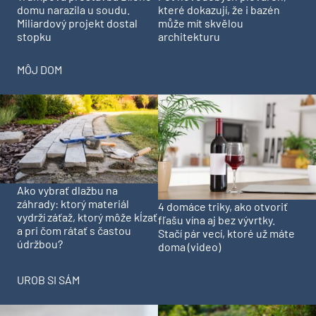
domu narazila u soudu.
které dokazují, že i bazén
Miliardový projekt dostal
může mít skvělou
stopku
architekturu
MÔJ DOM
Ako vybrať dlažbu na
záhrady: ktorý materiál
4 domáce triky, ako otvoriť
vydrží záťaž, ktorý môže kĺzať
fľašu vína aj bez vývrtky.
a pri čom rátať s častou
Stačí pár vecí, ktoré už máte
údržbou?
doma (video)
UROB SI SÁM