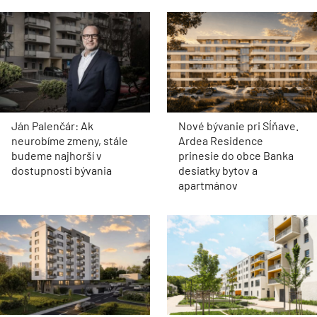
Ján Palenčár: Ak
Nové bývanie pri Sĺňave.
neurobíme zmeny, stále
Ardea Residence
budeme najhorší v
prinesie do obce Banka
dostupnosti bývania
desiatky bytov a
apartmánov