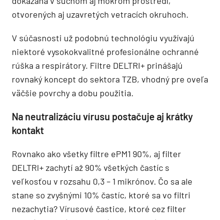
dokázaná v suchom aj mokrom prostredí,
otvorených aj uzavretých vetracích okruhoch.
V súčasnosti už podobnú technológiu využívajú
niektoré vysokokvalitné profesionálne ochranné
rúška a respirátory. Filtre DELTRI+ prinášajú
rovnaký koncept do sektora TZB, vhodný pre oveľa
väčšie povrchy a dobu použitia.
Na neutralizáciu vírusu postačuje aj krátky
kontakt
Rovnako ako všetky filtre ePM1 90%, aj filter
DELTRI+ zachytí až 90% všetkých častíc s
veľkosťou v rozsahu 0,3 – 1 mikrónov. Čo sa ale
stane so zvyšnými 10% častíc, ktoré sa vo filtri
nezachytia? Vírusové častice, ktoré cez filter