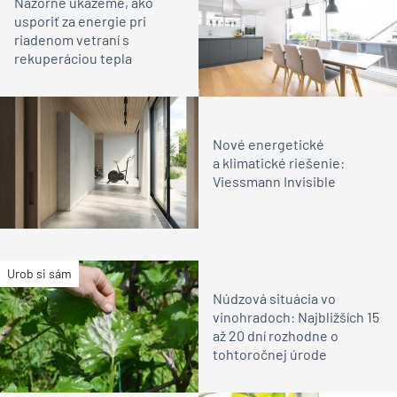
Názorne ukážeme, ako
usporiť za energie pri
riadenom vetraní s
rekuperáciou tepla
Nové energetické
a klimatické riešenie:
Viessmann Invisible
Urob si sám
Núdzová situácia vo
vinohradoch: Najbližších 15
až 20 dní rozhodne o
tohtoročnej úrode