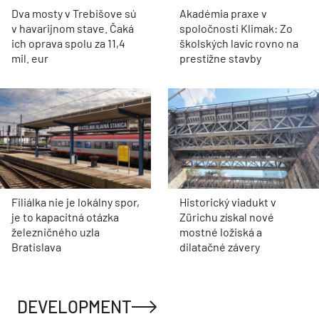
Dva mosty v Trebišove sú
Akadémia praxe v
v havarijnom stave. Čaká
spoločnosti Klimak: Zo
ich oprava spolu za 11,4
školských lavíc rovno na
mil. eur
prestížne stavby
Filiálka nie je lokálny spor,
Historický viadukt v
je to kapacitná otázka
Zürichu získal nové
železničného uzla
mostné ložiská a
Bratislava
dilatačné závery
DEVELOPMENT