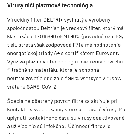
Vírusy ničí plazmová technológia
Virucídny filter DELTRI+ vyvinutý a vyrobený
spoločnosťou Deltrian je vreckový filter, ktorý má
klasifikáciu ISO16890 ePM1 90% (pôvodné ozn. F9,
tlak. strata však zodpovedá F7) a má hodnotenie
energetickej triedy A+ s certifikátom Eurovent.
Využíva plazmovú technológiu ošetrenia povrchu
filtračného materiálu, ktorá je schopná
neutralizovať alebo zničiť 99 % všetkých vírusov,
vrátane SARS-CoV-2.
Špeciálne ošetrený povrch filtra sa aktivuje pri
kontakte s kvapôčkami, ktoré prenášajú vírusy. Po
uplynutí kontaktného času sú vírusy deaktivované
a už viac nie sú infekčné. Účinnosť filtrov je