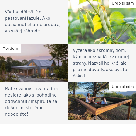
Urob si sám
Všetko dôležité o
pestovaní fazule: Ako
dosiahnuť chutnú úrodu aj
vo vašej záhrade
Môj dom
Vyzerá ako skromný dom,
kým ho nezbadáte z druhej
strany. Nazvali ho Kríž, ale
pre iné dôvody, ako by ste
čakali
Urob si sám
Máte svahovitú záhradu a
neviete, ako si pohodlne
oddýchnuť? Inšpirujte sa
riešením, ktorému
neodoláte!