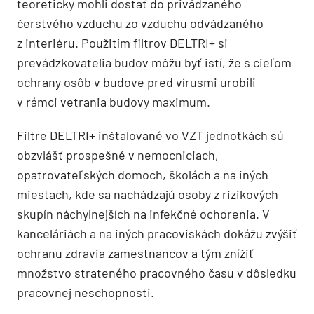
teoreticky mohli dostať do privádzaného
čerstvého vzduchu zo vzduchu odvádzaného
z interiéru. Použitím filtrov DELTRI+ si
prevádzkovatelia budov môžu byť istí, že s cieľom
ochrany osôb v budove pred vírusmi urobili
v rámci vetrania budovy maximum.
Filtre DELTRI+ inštalované vo VZT jednotkách sú
obzvlášť prospešné v nemocniciach,
opatrovateľských domoch, školách a na iných
miestach, kde sa nachádzajú osoby z rizikových
skupín náchylnejších na infekčné ochorenia. V
kanceláriách a na iných pracoviskách dokážu zvýšiť
ochranu zdravia zamestnancov a tým znížiť
množstvo strateného pracovného času v dôsledku
pracovnej neschopnosti.