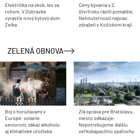
Električka na skok, les za
Ceny bývania v 2.
rohom. V Dúbravke
štvrťroku rástli pomalšie.
vyrastie nový bytový dom
Nehnuteľnosti najviac
Zelka
zdraželi v Košickom kraji
ZELENÁ OBNOVA
Boj s horúčavami v
Zlá správa pre Bratislavu,
Európe: volanie
mesto odkazuje:
seniorom, zákaz alkoholu
Nepotrebujeme ďalšiu
aj klimatické útočiská
veľkokapacitnú spaľovňu