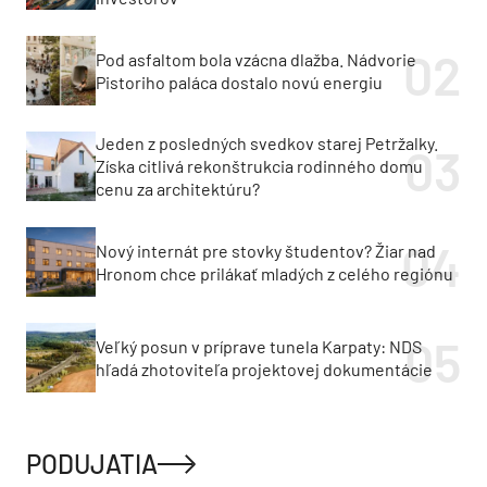
Pod asfaltom bola vzácna dlažba. Nádvorie
Pistoriho paláca dostalo novú energiu
Jeden z posledných svedkov starej Petržalky.
Získa citlivá rekonštrukcia rodinného domu
cenu za architektúru?
Nový internát pre stovky študentov? Žiar nad
Hronom chce prilákať mladých z celého regiónu
Veľký posun v príprave tunela Karpaty: NDS
hľadá zhotoviteľa projektovej dokumentácie
PODUJATIA