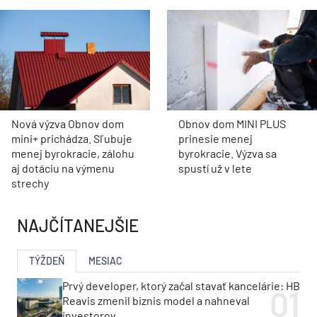
Nová výzva Obnov dom
Obnov dom MINI PLUS
mini+ prichádza. Sľubuje
prinesie menej
menej byrokracie, zálohu
byrokracie. Výzva sa
aj dotáciu na výmenu
spustí už v lete
strechy
NAJČÍTANEJŠIE
TÝŽDEŇ
MESIAC
Prvý developer, ktorý začal stavať kancelárie: HB
Reavis zmenil biznis model a nahneval
investorov