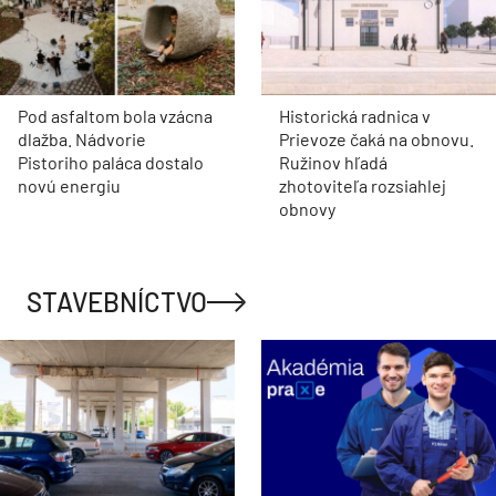
Pod asfaltom bola vzácna
Historická radnica v
dlažba. Nádvorie
Prievoze čaká na obnovu.
Pistoriho paláca dostalo
Ružinov hľadá
novú energiu
zhotoviteľa rozsiahlej
obnovy
STAVEBNÍCTVO