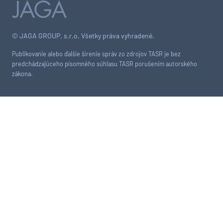
© JAGA GROUP, s.r.o. Všetky práva vyhradené.
Publikovanie alebo ďalšie šírenie správ zo zdrojov TASR je bez
predchádzajúceho písomného súhlasu TASR porušením autorského
zákona.