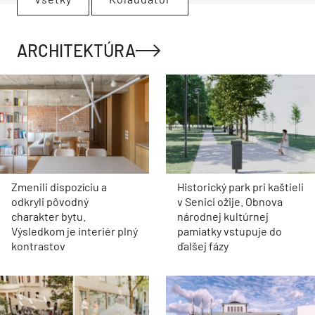
ARCHITEKTÚRA
Zmenili dispozíciu a
Historický park pri kaštieli
odkryli pôvodný
v Senici ožije. Obnova
charakter bytu.
národnej kultúrnej
Výsledkom je interiér plný
pamiatky vstupuje do
kontrastov
ďalšej fázy