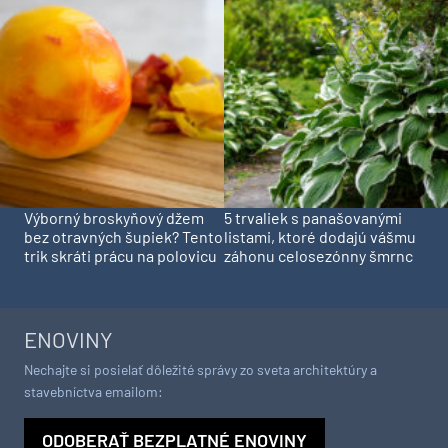
Výborný broskyňový džem
5 trvaliek s panašovanými
bez otravných šupiek? Tento
listami, ktoré dodajú vášmu
trik skráti prácu na polovicu
záhonu celosezónny šmrnc
ENOVINY
Nechajte si posielať dôležité správy zo sveta architektúry a
stavebníctva emailom:
ODOBERAŤ BEZPLATNÉ ENOVINY