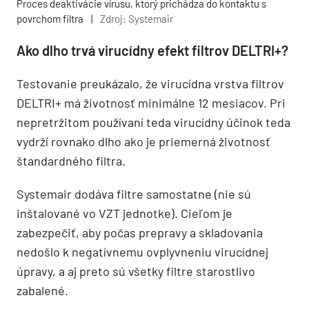
Proces deaktivácie vírusu, ktorý prichádza do kontaktu s
povrchom filtra
|
Zdroj: Systemair
Ako dlho trvá virucídny efekt filtrov DELTRI+?
Testovanie preukázalo, že virucídna vrstva filtrov
DELTRI+ má životnosť minimálne 12 mesiacov. Pri
nepretržitom používaní teda virucídny účinok teda
vydrží rovnako dlho ako je priemerná životnosť
štandardného filtra.
Systemair dodáva filtre samostatne (nie sú
inštalované vo VZT jednotke). Cieľom je
zabezpečiť, aby počas prepravy a skladovania
nedošlo k negatívnemu ovplyvneniu virucídnej
úpravy, a aj preto sú všetky filtre starostlivo
zabalené.