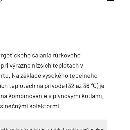
rgetického sálania rúrkového
pri výrazne nižších teplotách v
ortu. Na základe vysokého tepelného
ch teplotách na prívode (32 až 38 °C) je
 na kombinovanie s plynovými kotlami,
 slnečnými kolektormi.
ačí bezplatná registrácia a získate sektorové analýzy