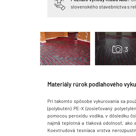
slovenského stavebníctva s r
Materiály rúrok podlahového vyk
Pri takomto spôsobe vykurovania sa použí
(polybutén) PE-X (zosieťovaný polyetylé
pomocou peroxidu vodíka, v dôsledku čoh
najmä teplotná a tlaková odolnosť, ako a
Koextrudová tesniaca vrstva nerozpustná 