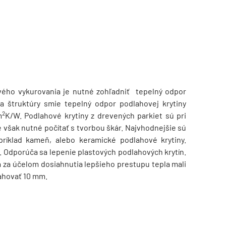
vého vykurovania je nutné zohľadniť tepelný odpor
 a štruktúry smie tepelný odpor podlahovej krytiny
2
m
K/W. Podlahové krytiny z drevených parkiet sú pri
 však nutné počítať s tvorbou škár. Najvhodnejšie sú
príklad kameň, alebo keramické podlahové krytiny.
. Odporúča sa lepenie plastových podlahových krytín.
a za účelom dosiahnutia lepšieho prestupu tepla mali
ahovať 10 mm.