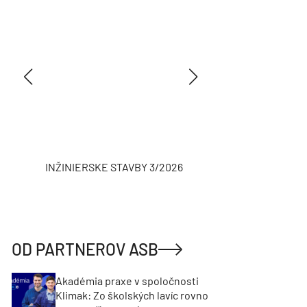
INŽINIERSKE STAVBY 3/2026
ASB
OD PARTNEROV ASB
Akadémia praxe v spoločnosti
Klimak: Zo školských lavíc rovno