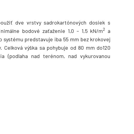
oužiť dve vrstvy sadrokartónových dosiek s
2
nimálne bodové zaťaženie 1,0 – 1,5 kN/m
a
to systému predstavuje iba 55 mm bez krokovej
iny. Celková výška sa pohybuje od 80 mm do120
tia (podlaha nad terénom, nad vykurovanou