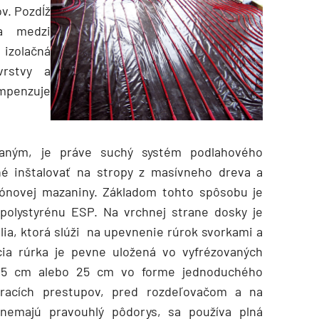
v. Pozdĺž
sa medzi
izolačná
vrstvy a
mpenzuje
aným, je práve suchý systém podlahového
é inštalovať na stropy z masívneho dreva a
ónovej mazaniny. Základom tohto spôsobu je
olystyrénu ESP. Na vrchnej strane dosky je
lia, ktorá slúži na upevnenie rúrok svorkami a
cia rúrka je pevne uložená vo vyfrézovaných
,5 cm alebo 25 cm vo forme jednoduchého
tracích prestupov, pred rozdeľovačom a na
 nemajú pravouhlý pôdorys, sa používa plná