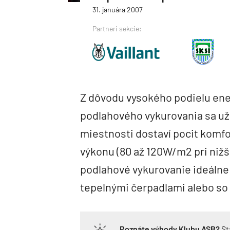
31. januára 2007
Partneri sekcie:
Z dôvodu vysokého podielu ene
podlahového vykurovania sa už 
miestnosti dostaví pocit komf
výkonu (80 až 120W/m2 pri nižší
podlahové vykurovanie ideálne
tepelnými čerpadlami alebo so
Poznáte výhody Klubu ASB?
St