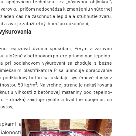
ou spojovacou technikou, tzv. „násuvnou objímkou“,
 tvarovku, pričom nedochádza k zmenšeniu vnútornej
žiaden čas na zaschnutie lepidla a stuhnutie zvaru.
d a zvar je zaťažiteľný ihneď po dokončení.
vykurovania
žno realizovať dvoma spôsobmi. Prvým a zároveň
 sú uložené v betónovom potere priamo nad tepelno-
na pri podlahovom vykurovaní sa zhoduje s bežne
miešaním plastifikátora P sa uľahčuje spracovanie
Na podkladový betón sa ukladajú systémové dosky z
3
tnosťou 50 kg/m
. Na vrchnej strane je nakašírovaná
niknutiu vlhkosti z betónovej mazaniny pod tepelno-
o – drážka) zaisťuje rýchle a kvalitné spojenie, čo
mostov.
tupkami a
ialenosti