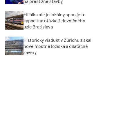
na prestížne stavby
Filiálka nie je lokálny spor, je to
kapacitná otázka železničného
uzla Bratislava
Historický viadukt v Zürichu získal
nové mostné ložiská a dilatačné
závery