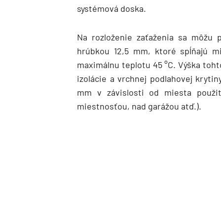
systémová doska.
Na rozloženie zaťaženia sa môžu p
hrúbkou 12,5 mm, ktoré spĺňajú mi
maximálnu teplotu 45 °C. Výška toh
izolácie a vrchnej podlahovej kryt
mm v závislosti od miesta použi
miestnosťou, nad garážou atď.).