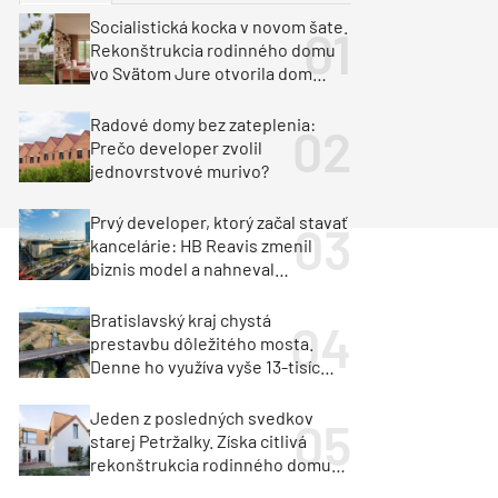
y
Klimatizácia a vetranie
Socialistická kocka v novom šate.
urz Milan Murcka
Rekonštrukcia rodinného domu
vo Svätom Jure otvorila dom
krajine aj svetlu
Radové domy bez zateplenia:
Prečo developer zvolil
jednovrstvové murivo?
Prvý developer, ktorý začal stavať
kancelárie: HB Reavis zmenil
biznis model a nahneval
investorov
Bratislavský kraj chystá
prestavbu dôležitého mosta.
Denne ho využíva vyše 13-tisíc
vozidiel
Jeden z posledných svedkov
starej Petržalky. Získa citlivá
rekonštrukcia rodinného domu
cenu za architektúru?