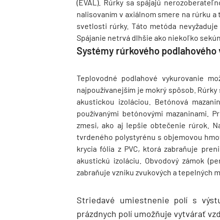
(EVAL). Rúrky sa spájajú nerozoberateľn
nalisovaním v axiálnom smere na rúrku a
svetlosti rúrky. Táto metóda nevyžaduje 
Spájanie netrvá dlhšie ako niekoľko sekún
Systémy rúrkového podlahového 
Teplovodné podlahové vykurovanie mo
najpoužívanejším je mokrý spôsob. Rúrky
akustickou izoláciou. Betónová mazani
používanými betónovými mazaninami. Pri
zmesi, ako aj lepšie obtečenie rúrok. 
tvrdeného polystyrénu s objemovou hmo
krycia fólia z PVC, ktorá zabraňuje pre
akustickú izoláciu. Obvodový zámok (per
zabraňuje vzniku zvukových a tepelných 
Striedavé umiestnenie polí s výs
prázdnych polí umožňuje vytvárať vzd