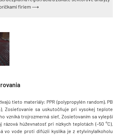
ebríčkami firiem ⟶
TZB HAUSTECHNIK 3/2026
urovania
vajú tieto materiály: PPR (polypropylén random), PB
n). Zosieťovanie sa uskutočňuje pri vysokej teplote
o vzniká trojrozmerná sieť. Zosieťovaním sa vylepší
j rázová húževnatosť pri nízkych teplotách (–50 °C).
vo vode proti difúzii kyslíka je z etylvinylalkoholu