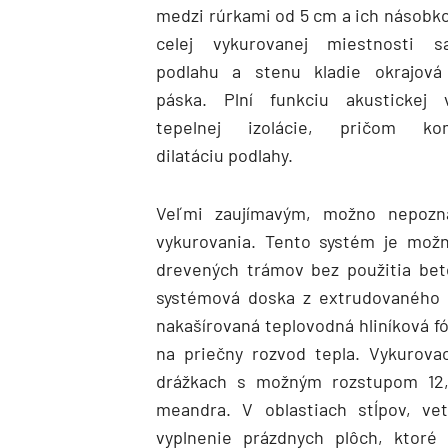
medzi rúrkami od 5 cm a ich násobko
celej vykurovanej miestnosti 
podlahu a stenu kladie okrajová 
páska. Plní funkciu akustickej 
tepelnej izolácie, pričom ko
dilatáciu podlahy.
Veľmi zaujímavým, možno nepozn
vykurovania. Tento systém je možn
drevených trámov bez použitia bet
systémová doska z extrudovaného p
nakašírovaná teplovodná hliníková fó
na priečny rozvod tepla. Vykurova
drážkach s možným rozstupom 12
meandra. V oblastiach stĺpov, ve
vyplnenie prázdnych plôch, ktoré