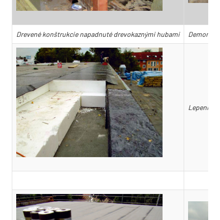
Drevené konštrukcie napadnuté drevokaznými hubami
Demontáž 
Lepenie prv