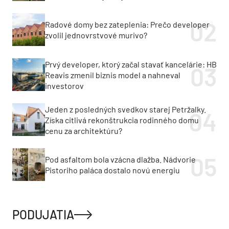
Radové domy bez zateplenia: Prečo developer
zvolil jednovrstvové murivo?
Prvý developer, ktorý začal stavať kancelárie: HB
Reavis zmenil biznis model a nahneval
investorov
Jeden z posledných svedkov starej Petržalky.
Získa citlivá rekonštrukcia rodinného domu
cenu za architektúru?
Pod asfaltom bola vzácna dlažba. Nádvorie
Pistoriho paláca dostalo novú energiu
PODUJATIA