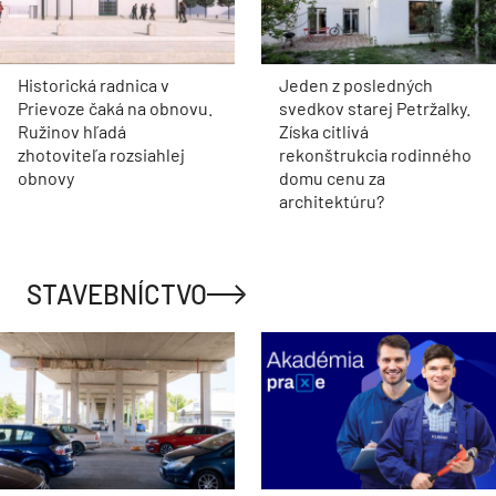
Historická radnica v
Jeden z posledných
Prievoze čaká na obnovu.
svedkov starej Petržalky.
Ružinov hľadá
Získa citlivá
zhotoviteľa rozsiahlej
rekonštrukcia rodinného
obnovy
domu cenu za
architektúru?
STAVEBNÍCTVO