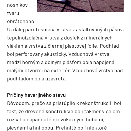
nosníkov
tvaru
obráteného
U, ďalej parotesniaca vrstva z asfaltovaných pásov,
tepelnoizolačná vrstva z dosiek z minerálnych
vlákien a vrstva z čiernej plastovej fólie. Podhľad
bol perforovaný akustický. Vzduchová vrstva
medzi horným a dolným plášťom bola napojená
malými otvormi na exteriér. Vzduchová vrstva nad
podhľadom bola uzavretá.
Príčiny havarijného stavu
Dôvodom, prečo sa pristúpilo k rekonštrukcii, bol
fakt, že drevené konštrukcie boli takmer v celom
rozsahu napadnuté drevokaznými hubami,
plesňami a hnilobou. Prehnité boli niektoré