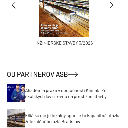
INŽINIERSKE STAVBY 3/2026
OD PARTNEROV ASB
Akadémia praxe v spoločnosti Klimak: Zo
školských lavíc rovno na prestížne stavby
Filiálka nie je lokálny spor, je to kapacitná otázka
železničného uzla Bratislava