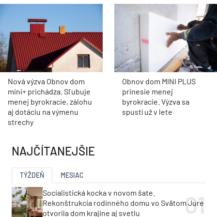
Nová výzva Obnov dom
Obnov dom MINI PLUS
mini+ prichádza. Sľubuje
prinesie menej
menej byrokracie, zálohu
byrokracie. Výzva sa
aj dotáciu na výmenu
spustí už v lete
strechy
NAJČÍTANEJŠIE
TÝŽDEŇ
MESIAC
Socialistická kocka v novom šate.
Rekonštrukcia rodinného domu vo Svätom Jure
otvorila dom krajine aj svetlu