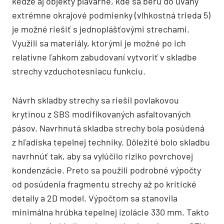
keďže aj objekty plavárne, kde sa berú do úvahy
extrémne okrajové podmienky (vlhkostná trieda 5)
je možné riešiť s jednoplášťovými strechami.
Využili sa materiály, ktorými je možné po ich
relatívne ľahkom zabudovaní vytvoriť v skladbe
strechy vzduchotesniacu funkciu.
Návrh skladby strechy sa riešil povlakovou
krytinou z SBS modifikovaných asfaltovaných
pásov. Navrhnutá skladba strechy bola posúdená
z hľadiska tepelnej techniky. Dôležité bolo skladbu
navrhnúť tak, aby sa vylúčilo riziko povrchovej
kondenzácie. Preto sa použili podrobné výpočty
od posúdenia fragmentu strechy až po kritické
detaily a 2D model. Výpočtom sa stanovila
minimálna hrúbka tepelnej izolácie 330 mm. Takto