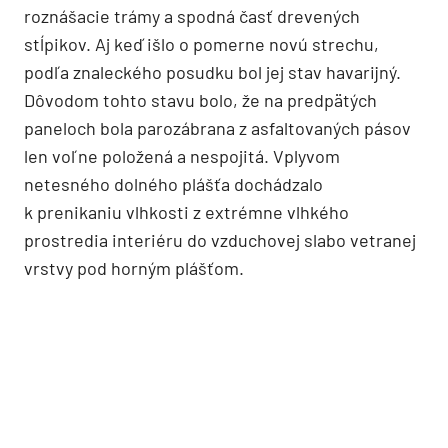
roznášacie trámy a spodná časť drevených
stĺpikov. Aj keď išlo o pomerne novú strechu,
podľa znaleckého posudku bol jej stav havarijný.
Dôvodom tohto stavu bolo, že na predpätých
paneloch bola parozábrana z asfaltovaných pásov
len voľne položená a nespojitá. Vplyvom
netesného dolného plášťa dochádzalo
k prenikaniu vlhkosti z extrémne vlhkého
prostredia interiéru do vzduchovej slabo vetranej
vrstvy pod horným plášťom.