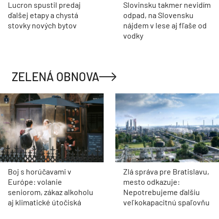
Lucron spustil predaj
Slovinsku takmer nevidím
ďalšej etapy a chystá
odpad, na Slovensku
stovky nových bytov
nájdem v lese aj fľaše od
vodky
ZELENÁ OBNOVA
Boj s horúčavami v
Zlá správa pre Bratislavu,
Európe: volanie
mesto odkazuje:
seniorom, zákaz alkoholu
Nepotrebujeme ďalšiu
aj klimatické útočiská
veľkokapacitnú spaľovňu