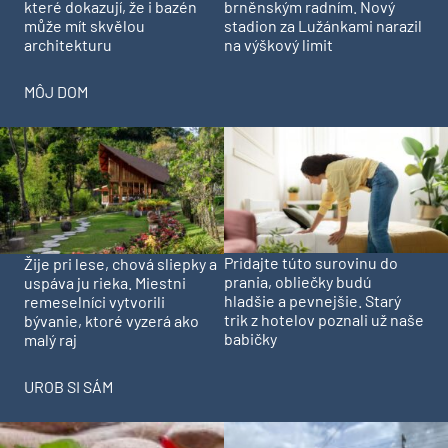
které dokazují, že i bazén
brněnským radním. Nový
může mít skvělou
stadion za Lužánkami narazil
architekturu
na výškový limit
MÔJ DOM
Pridajte túto surovinu do
Žije pri lese, chová sliepky a
prania, obliečky budú
uspáva ju rieka. Miestni
hladšie a pevnejšie. Starý
remeselníci vytvorili
trik z hotelov poznali už naše
bývanie, ktoré vyzerá ako
babičky
malý raj
UROB SI SÁM