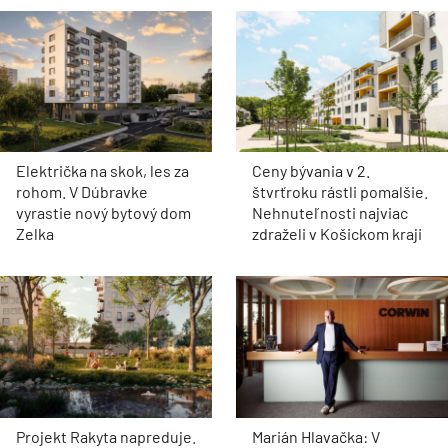
Električka na skok, les za
Ceny bývania v 2.
rohom. V Dúbravke
štvrťroku rástli pomalšie.
vyrastie nový bytový dom
Nehnuteľnosti najviac
Zelka
zdraželi v Košickom kraji
Projekt Rakyta napreduje.
Marián Hlavačka: V