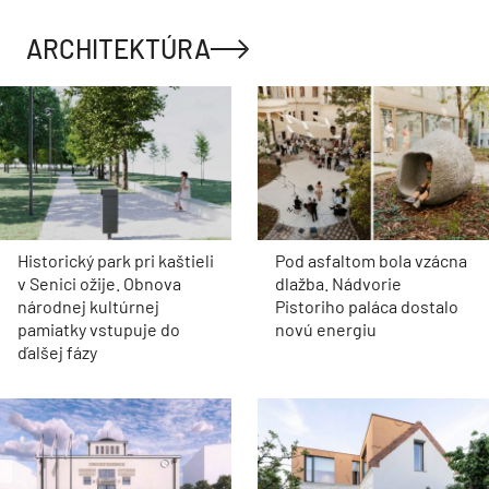
ARCHITEKTÚRA
Historický park pri kaštieli
Pod asfaltom bola vzácna
v Senici ožije. Obnova
dlažba. Nádvorie
národnej kultúrnej
Pistoriho paláca dostalo
pamiatky vstupuje do
novú energiu
ďalšej fázy