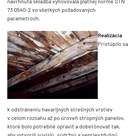
navrhnutá skladba vyhovovala platnej norme STN
73 0540-2 vo všetkých požadovaných
parametroch.
Realizácia
Pristúpilo sa
k odstráneniu havarijných strešných vrstiev
v celom rozsahu až po úroveň stropných panelov,
ktoré bolo potrebné opraviť a dobetónovať tak,
aby vytvorili súvislú, súdržnú a neprievzdušnú