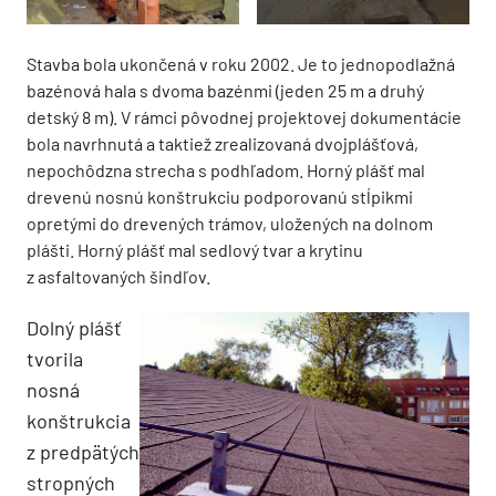
Stavba bola ukončená v roku 2002. Je to jednopodlažná
bazénová hala s dvoma bazénmi (jeden 25 m a druhý
detský 8 m). V rámci pôvodnej projektovej dokumentácie
bola navrhnutá a taktiež zrealizovaná dvojplášťová,
nepochôdzna strecha s podhľadom. Horný plášť mal
drevenú nosnú konštrukciu podporovanú stĺpikmi
opretými do drevených trámov, uložených na dolnom
plášti. Horný plášť mal sedlový tvar a krytinu
z asfaltovaných šindľov.
Dolný plášť
tvorila
nosná
konštrukcia
z predpätých
stropných