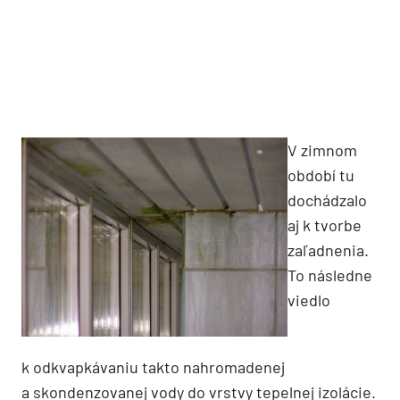
V zimnom
období tu
dochádzalo
aj k tvorbe
zaľadnenia.
To následne
viedlo
k odkvapkávaniu takto nahromadenej
a skondenzovanej vody do vrstvy tepelnej izolácie.