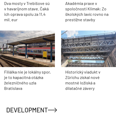
Dva mosty v Trebišove sú
Akadémia praxe v
v havarijnom stave. Čaká
spoločnosti Klimak: Zo
ich oprava spolu za 11,4
školských lavíc rovno na
mil. eur
prestížne stavby
Filiálka nie je lokálny spor,
Historický viadukt v
je to kapacitná otázka
Zürichu získal nové
železničného uzla
mostné ložiská a
Bratislava
dilatačné závery
DEVELOPMENT