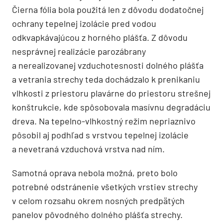
Čierna fólia bola použitá len z dôvodu dodatočnej
ochrany tepelnej izolácie pred vodou
odkvapkávajúcou z horného plášťa. Z dôvodu
nesprávnej realizácie parozábrany
a nerealizovanej vzduchotesnosti dolného plášťa
a vetrania strechy teda dochádzalo k prenikaniu
vlhkosti z priestoru plavárne do priestoru strešnej
konštrukcie, kde spôsobovala masívnu degradáciu
dreva. Na tepelno-vlhkostný režim nepriaznivo
pôsobil aj podhľad s vrstvou tepelnej izolácie
a nevetraná vzduchová vrstva nad ním.
Samotná oprava nebola možná, preto bolo
potrebné odstránenie všetkých vrstiev strechy
v celom rozsahu okrem nosných predpätých
panelov pôvodného dolného plášťa strechy.