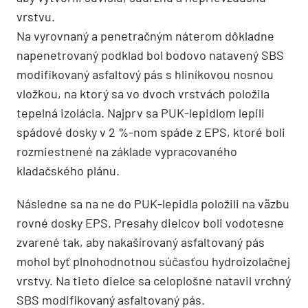
vrstvu.
Na vyrovnaný a penetračným náterom dôkladne
napenetrovaný podklad bol bodovo natavený SBS
modifikovaný asfaltový pás s hliníkovou nosnou
vložkou, na ktorý sa vo dvoch vrstvách položila
tepelná izolácia. Najprv sa PUK-lepidlom lepili
spádové dosky v 2 %-nom spáde z EPS, ktoré boli
rozmiestnené na základe vypracovaného
kladačského plánu.
Následne sa na ne do PUK-lepidla položili na väzbu
rovné dosky EPS. Presahy dielcov boli vodotesne
zvarené tak, aby nakašírovaný asfaltovaný pás
mohol byť plnohodnotnou súčasťou hydroizolačnej
vrstvy. Na tieto dielce sa celoplošne natavil vrchný
SBS modifikovaný asfaltovaný pás.