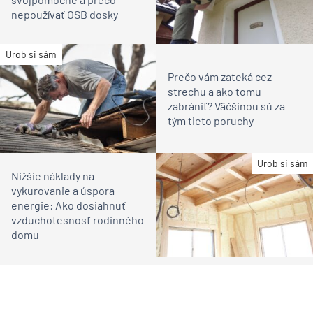
nepoužívať OSB dosky
Urob si sám
Prečo vám zateká cez
strechu a ako tomu
zabrániť? Väčšinou sú za
tým tieto poruchy
Urob si sám
Nižšie náklady na
vykurovanie a úspora
energie: Ako dosiahnuť
vzduchotesnosť rodinného
domu