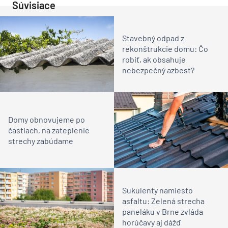
Súvisiace
Stavebný odpad z
rekonštrukcie domu: Čo
robiť, ak obsahuje
nebezpečný azbest?
Domy obnovujeme po
častiach, na zateplenie
strechy zabúdame
Sukulenty namiesto
asfaltu: Zelená strecha
paneláku v Brne zvláda
horúčavy aj dážď