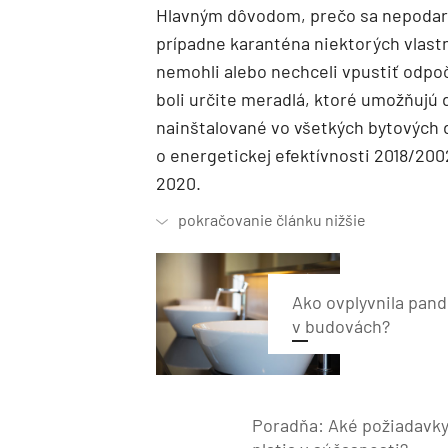
Hlavným dôvodom, prečo sa nepodaril
prípadne karanténa niektorých vlastn
nemohli alebo nechceli vpustiť odpo
boli určite meradlá, ktoré umožňujú 
nainštalované vo všetkých bytových
o energetickej efektívnosti 2018/200
2020.
Ako ovplyvnila pan
v budovách?
Poradňa: Aké požiadavk