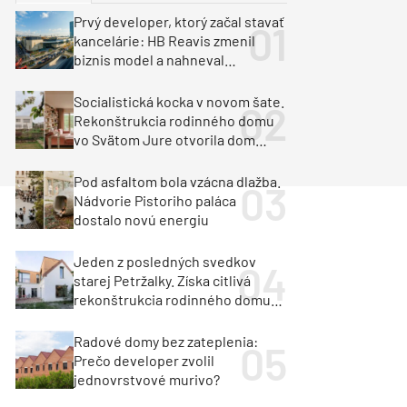
y
Klimatizácia a vetranie
Prvý developer, ktorý začal stavať
urz Milan Murcka
kancelárie: HB Reavis zmenil
biznis model a nahneval
investorov
Socialistická kocka v novom šate.
Rekonštrukcia rodinného domu
vo Svätom Jure otvorila dom
krajine aj svetlu
Pod asfaltom bola vzácna dlažba.
Nádvorie Pistoriho paláca
dostalo novú energiu
Jeden z posledných svedkov
starej Petržalky. Získa citlivá
rekonštrukcia rodinného domu
cenu za architektúru?
Radové domy bez zateplenia:
Prečo developer zvolil
jednovrstvové murivo?