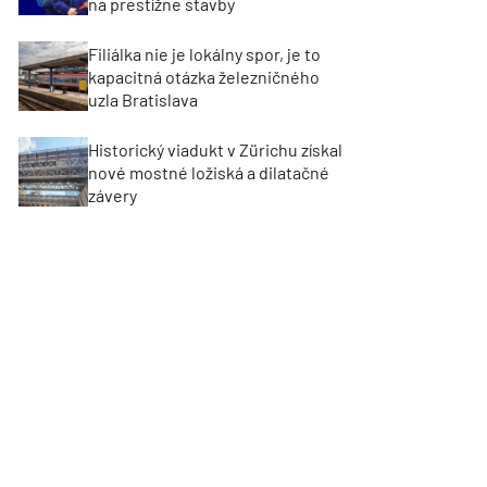
na prestížne stavby
Filiálka nie je lokálny spor, je to
kapacitná otázka železničného
uzla Bratislava
Historický viadukt v Zürichu získal
nové mostné ložiská a dilatačné
závery