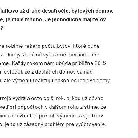
 diaľkovo už druhé desaťročie, bytových domov,
ie, je stále mnoho. Je jednoduché majiteľov
e?
ne robíme rešerš počtu bytov, ktoré bude
ov. Domy, ktoré sú vybavené meračmi bez
jeme. Každý rokom nám ubúda približne 20 %
 uviedol, že z desiatich domov sa nad
 ale výmenu realizujú nakoniec iba dva domy.
troje vydržia ešte ďalší rok, aj keď už dávno
keď pri odpočtoch v ďalšom roku zistíme, že
íci sa rozhodnú pre ich výmenu. Ak je totiž
 je to už zásadný problém pre vyúčtovanie.