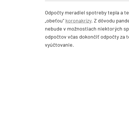
Odpočty meradiel spotreby tepla a te
„obeťou“
koronakrízy
. Z dôvodu pande
nebude v možnostiach niektorých sp
odpočtov včas dokončiť odpočty za t
vyúčtovanie.