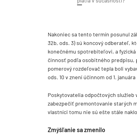
platia v súčasnosti?
Nakoniec sa tento termín posunul zák
32b, ods. 3) sú koncový odberateľ, 
konečnému spotrebiteľovi, a fyzická
činnosť podľa osobitného predpisu, 
pomerový rozdeľovač tepla boli vyba
ods. 10 v znení účinnom od 1. januára 
Poskytovatelia odpočtových služieb v
zabezpečiť premontovanie starých mer
vlastníci tomu nie sú ešte stále nakl
Zmýšľanie sa zmenilo