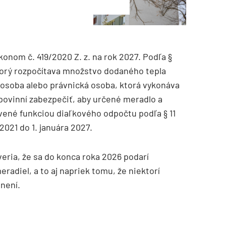
onom č. 419/2020 Z. z. na rok 2027. Podľa §
ktorý rozpočítava množstvo dodaného tepla
 osoba alebo právnická osoba, ktorá vykonáva
povinní zabezpečiť, aby určené meradlo a
vené funkciou diaľkového odpočtu podľa § 11
2021 do 1. januára 2027.
eria, že sa do konca roka 2026 podarí
adiel, a to aj napriek tomu, že niektorí
onení.