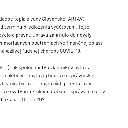
kladov tepla a vody Slovensko (ARTAV)
d termínu predloženia vyúčtovaní. Tejto
hovelo a právnu úpravu zahrnulo do novely
 mimoriadnych opatreniach vo finančnej oblasti
nákazlivej ľudskej choroby COVID-19.
s. 1) tak spoločenstvo vlastníkov bytov a
me alebo v nebytovej budove či právnická
vlastníci bytov a nebytových priestorov v
ve uzatvorili zmluvu o výkone správy, nie sú v
ožia do 31. júla 2021.