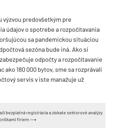
u výzvou predovšetkým pre
ia údajov o spotrebe a rozpočítavania
zhoršujúcou sa pandemickou situáciou
 odpočtová sezóna bude iná. Ako si
á zabezpečuje odpočty a rozpočítavanie
ac ako 180 000 bytov, sme sa rozprávali
čtový servis v iste manažuje už
ačí bezplatná registrácia a získate sektorové analýzy
ebríčkami firiem ⟶