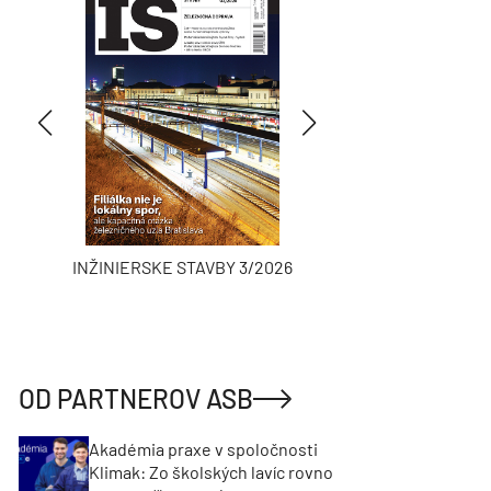
INŽINIERSKE STAVBY 3/2026
ASB
OD PARTNEROV ASB
Akadémia praxe v spoločnosti
Klimak: Zo školských lavíc rovno