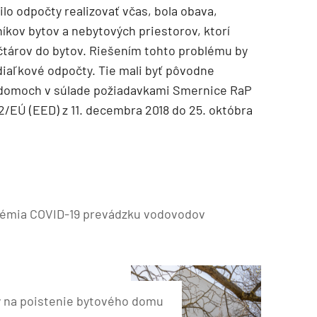
o odpočty realizovať včas, bola obava,
íkov bytov a nebytových priestorov, ktorí
čtárov do bytov. Riešením tohto problému by
diaľkové odpočty. Tie mali byť pôvodne
 domoch v súlade požiadavkami Smernice RaP
2/EÚ (EED) z 11. decembra 2018 do 25. októbra
démia COVID-19 prevádzku vodovodov
y na poistenie bytového domu