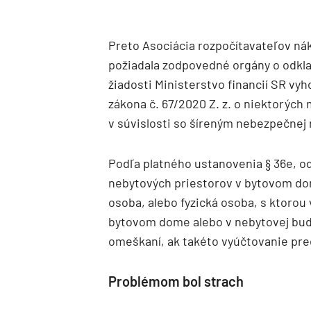
Preto Asociácia rozpočítavateľov ná
požiadala zodpovedné orgány o odkla
žiadosti Ministerstvo financií SR vy
zákona č. 67/2020 Z. z. o niektorých
v súvislosti so šíreným nebezpečnej 
Podľa platného ustanovenia § 36e, od
nebytových priestorov v bytovom do
osoba, alebo fyzická osoba, s ktorou 
bytovom dome alebo v nebytovej budo
omeškaní, ak takéto vyúčtovanie predl
Problémom bol strach