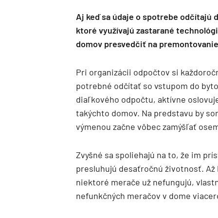
Aj keď sa údaje o spotrebe odčítajú
ktoré využívajú zastarané technológ
domov presvedčiť na premontovani
Pri organizácii odpočtov si každoroč
potrebné odčítať so vstupom do byt
diaľkového odpočtu, aktívne oslovu
takýchto domov. Na predstavu by som
výmenou začne vôbec zamýšľať osem,
Zvyšné sa spoliehajú na to, že im prís
presluhujú desaťročnú životnosť. Až 
niektoré merače už nefungujú, vlastn
nefunkčných meračov v dome viacero,