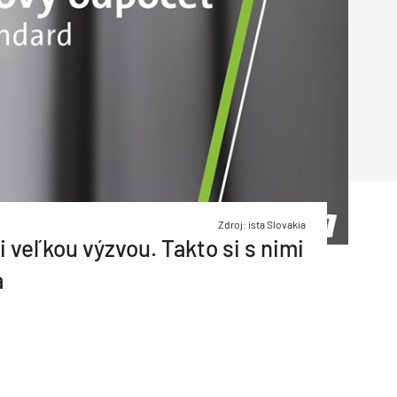
Inžinierske siete
Solárne kolektor
Interiérový dizajn
Bonusy Klubu ASB
Urbanizmus
Manažérsky k
Stavebná technika
Zdroj: ista Slovakia
 veľkou výzvou. Takto si s nimi
a