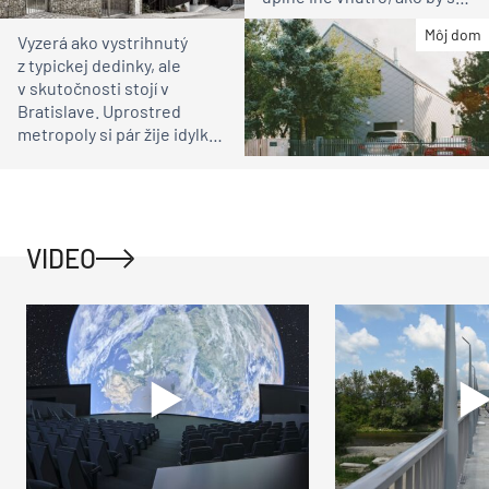
čakali
Môj dom
Vyzerá ako vystrihnutý
z typickej dedinky, ale
v skutočnosti stojí v
Bratislave. Uprostred
metropoly si pár žije idylku
ako na vidieku
VIDEO