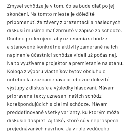
Zmysel schôdze je v tom, čo sa bude diať po jej
skončení. Na tomto mieste je dôležité
pripomenúť, že závery z prezentácií a následných
diskusií musíme mať zhrnuté v zápise zo schôdze.
Osobne preferujem, aby uznesenia schôdze
a stanovené konkrétne aktivity zamerané na ich
naplnenie účastníci schôdze videli už počas nej.
Na to využívame projektor a premietanie na stenu.
Kolega z výboru vlastníkov bytov obsluhuje
notebook a zaznamenáva priebežne dôležité
výstupy z diskusie a výsledky hlasovaní. Mávam
pripravené texty uznesení našich schôdzí
korešpondujúcich s cieľmi schôdze. Mávam
preddefinované všetky varianty, ku ktorým môže
diskusia dospieť. Aj také, ktoré sú v neprospech
prejednávaných návrhov. Ja v role vedúceho