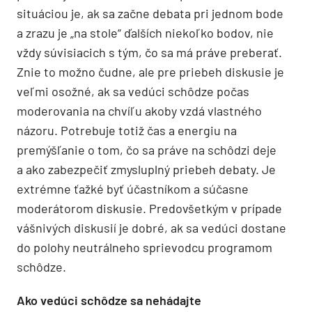
situáciou je, ak sa začne debata pri jednom bode
a zrazu je „na stole“ ďalších niekoľko bodov, nie
vždy súvisiacich s tým, čo sa má práve preberať.
Znie to možno čudne, ale pre priebeh diskusie je
veľmi osožné, ak sa vedúci schôdze počas
moderovania na chvíľu akoby vzdá vlastného
názoru. Potrebuje totiž čas a energiu na
premýšľanie o tom, čo sa práve na schôdzi deje
a ako zabezpečiť zmysluplný priebeh debaty. Je
extrémne ťažké byť účastníkom a súčasne
moderátorom diskusie. Predovšetkým v prípade
vášnivých diskusií je dobré, ak sa vedúci dostane
do polohy neutrálneho sprievodcu programom
schôdze.
Ako vedúci schôdze sa nehádajte