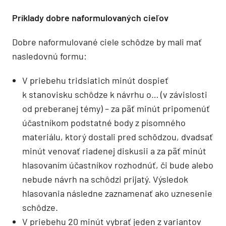
Príklady dobre naformulovaných cieľov
Dobre naformulované ciele schôdze by mali mať
nasledovnú formu:
V priebehu tridsiatich minút dospieť
k stanovisku schôdze k návrhu o… (v závislosti
od preberanej témy) – za päť minút pripomenúť
účastníkom podstatné body z písomného
materiálu, ktorý dostali pred schôdzou, dvadsať
minút venovať riadenej diskusii a za päť minút
hlasovaním účastníkov rozhodnúť, či bude alebo
nebude návrh na schôdzi prijatý. Výsledok
hlasovania následne zaznamenať ako uznesenie
schôdze.
V priebehu 20 minút vybrať jeden z variantov