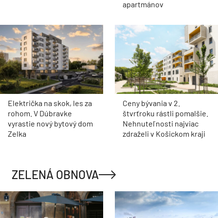
apartmánov
Električka na skok, les za
Ceny bývania v 2.
rohom. V Dúbravke
štvrťroku rástli pomalšie.
vyrastie nový bytový dom
Nehnuteľnosti najviac
Zelka
zdraželi v Košickom kraji
ZELENÁ OBNOVA