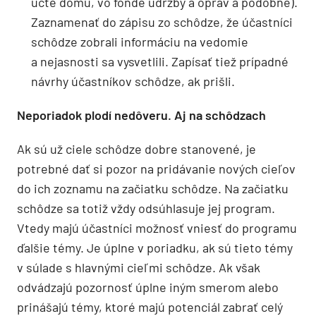
účte domu, vo fonde údržby a opráv a podobne).
Zaznamenať do zápisu zo schôdze, že účastníci
schôdze zobrali informáciu na vedomie
a nejasnosti sa vysvetlili. Zapísať tiež prípadné
návrhy účastníkov schôdze, ak prišli.
Neporiadok plodí nedôveru. Aj na schôdzach
Ak sú už ciele schôdze dobre stanovené, je
potrebné dať si pozor na pridávanie nových cieľov
do ich zoznamu na začiatku schôdze. Na začiatku
schôdze sa totiž vždy odsúhlasuje jej program.
Vtedy majú účastníci možnosť vniesť do programu
ďalšie témy. Je úplne v poriadku, ak sú tieto témy
v súlade s hlavnými cieľmi schôdze. Ak však
odvádzajú pozornosť úplne iným smerom alebo
prinášajú témy, ktoré majú potenciál zabrať celý