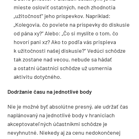
mieste osloviť ostatných, nech zhodnotia
„užitočnosť“ jeho príspevkov. Napríklad:
„Kolegovia, čo poviete na príspevky do diskusie
od pána xy?“ Alebo: „Čo si myslíte o tom, čo
hovorí pani xz? Ako to podľa vás prispieva
k užitočnosti našej diskusie?“ Vedúci schôdze
tak zostane nad vecou, nebude sa hádať
a ostatní účastníci schôdze už usmernia
aktivitu dotyčného.
Dodržanie času na jednotlivé body
Nie je možné byť absolútne presný, ale udržať čas
naplánovaný na jednotlivé body v hraniciach
akceptovateľných účastníkmi schôdze je
nevyhnutné. Niekedy aj za cenu nedokončenej