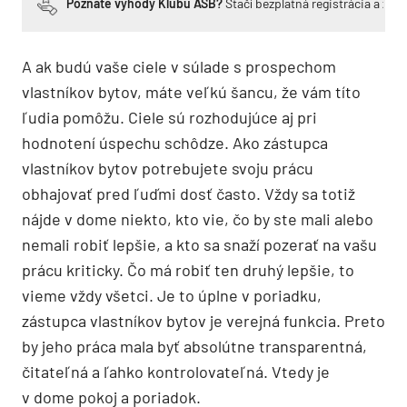
Poznáte výhody Klubu ASB?
Stačí bezplatná registrácia a zí
A ak budú vaše ciele v súlade s prospechom
vlastníkov bytov, máte veľkú šancu, že vám títo
ľudia pomôžu. Ciele sú rozhodujúce aj pri
hodnotení úspechu schôdze. Ako zástupca
vlastníkov bytov potrebujete svoju prácu
obhajovať pred ľuďmi dosť často. Vždy sa totiž
nájde v dome niekto, kto vie, čo by ste mali alebo
nemali robiť lepšie, a kto sa snaží pozerať na vašu
prácu kriticky. Čo má robiť ten druhý lepšie, to
vieme vždy všetci. Je to úplne v poriadku,
zástupca vlastníkov bytov je verejná funkcia. Preto
by jeho práca mala byť absolútne transparentná,
čitateľná a ľahko kontrolovateľná. Vtedy je
v dome pokoj a poriadok.