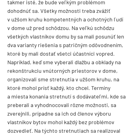
takmer isté, že bude veľkým problémom
dohodnúť sa. Všetky možnosti treba zvážiť
v užšom kruhu kompetentných a ochotných ľudí
v dome už pred schôdzou. Na veľkú schôdzu
všetkých vlastníkov domu by sa mali posunúť len
dva varianty riešenia s patričným odôvodnením,
ktoré by mali dostať všetci účastníci vopred.
Napríklad, keď sme vyberali dlažbu a obklady na
rekonštrukciu vnútorných priestorov v dome,
organizovali sme stretnutia v užšom kruhu, na
ktoré mohol prísť každý, kto chcel. Termíny
a miesta konania stretnutí s dodávateľmi, kde sa
preberali a vyhodnocovali rôzne možnosti, sa
zverejnili, prípadne sa ich od členov výboru
vlastníkov bytov mohol každý bez problémov
dozvedieť. Na týchto stretnutiach sa realizoval