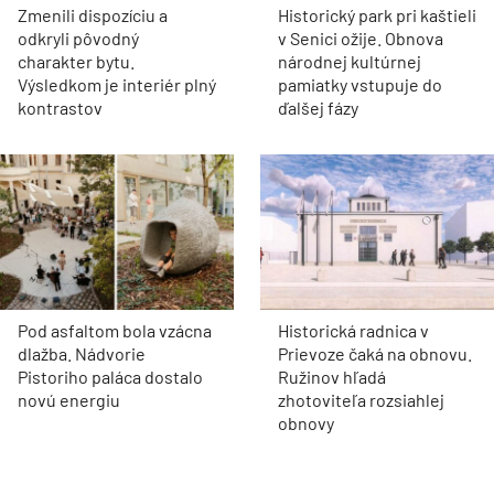
Zmenili dispozíciu a
Historický park pri kaštieli
odkryli pôvodný
v Senici ožije. Obnova
charakter bytu.
národnej kultúrnej
Výsledkom je interiér plný
pamiatky vstupuje do
kontrastov
ďalšej fázy
Pod asfaltom bola vzácna
Historická radnica v
dlažba. Nádvorie
Prievoze čaká na obnovu.
Pistoriho paláca dostalo
Ružinov hľadá
novú energiu
zhotoviteľa rozsiahlej
obnovy