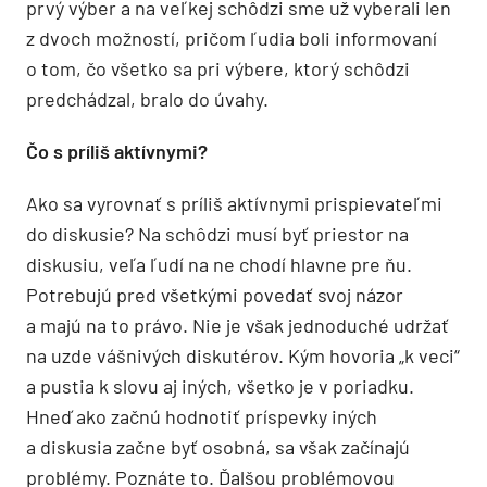
prvý výber a na veľkej schôdzi sme už vyberali len
z dvoch možností, pričom ľudia boli informovaní
o tom, čo všetko sa pri výbere, ktorý schôdzi
predchádzal, bralo do úvahy.
Čo s príliš aktívnymi?
Ako sa vyrovnať s príliš aktívnymi prispievateľmi
do diskusie? Na schôdzi musí byť priestor na
diskusiu, veľa ľudí na ne chodí hlavne pre ňu.
Potrebujú pred všetkými povedať svoj názor
a majú na to právo. Nie je však jednoduché udržať
na uzde vášnivých diskutérov. Kým hovoria „k veci“
a pustia k slovu aj iných, všetko je v poriadku.
Hneď ako začnú hodnotiť príspevky iných
a diskusia začne byť osobná, sa však začínajú
problémy. Poznáte to. Ďalšou problémovou