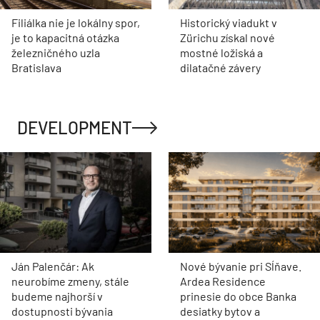
Filiálka nie je lokálny spor,
Historický viadukt v
je to kapacitná otázka
Zürichu získal nové
železničného uzla
mostné ložiská a
Bratislava
dilatačné závery
DEVELOPMENT
Ján Palenčár: Ak
Nové bývanie pri Sĺňave.
neurobíme zmeny, stále
Ardea Residence
budeme najhorší v
prinesie do obce Banka
dostupnosti bývania
desiatky bytov a