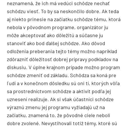
neznamená, že ich má vedúci schôdze nechať
schôdzu viesť. To by sa neskončilo dobre. Ak teda
aj niekto prinesie na začiatku schôdze tému, ktorá
nebola v pôvodnom programe, organizátor ju
môže akceptovať ako dôležitú a súčasne ju
stanoviť ako bod ďalšej schôdze. Ako dôvod
odloženia preberania tejto témy možno napríklad
zdôrazniť dôležitosť dobrej prípravy podkladov na
diskusiu. V úplne krajnom prípade možno program
schôdze zmeniť od základu. Schôdza sa koná pre
ľudí a v konečnom dôsledku sú oni tí, ktorých vôľa
sa prostredníctvom schôdze a aktivít podľa jej
uznesení realizuje. Ak si však účastníci schôdze
výraznú zmenu jej programu vyžiadajú už na
začiatku, znamená to, že pôvodné ciele neboli
dobre zvolené. Nevystihovali totiž témy, ktoré sú