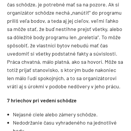
čas schôdze, je potrebné mať sa na pozore. Ak si
organizátor schôdze nechá „nanútiť“ do programu
príliš veľa bodov, a teda aj jej cieľov, veľmi ľahko
sa môže stať, že buď nestihne prejsť všetky, alebo
sa dôležité body programu len „preletia“. To môže
spôsobiť, že vlastníci bytov nebudú mať čas
uvedomiť si všetky podstatné fakty a súvislosti.
Práca chvatná, málo platná, ako sa hovorí. Môže sa
totiž prijať stanovisko, s ktorým bude nakoniec
len málo ľudí spokojných, a to sa organizátorovi
vráti aj s úrokmi v podobe nedôvery v jeho prácu.
7 hriechov pri vedení schôdze
Nejasné ciele alebo zámery schôdze.
Nedodržanie času vyhradeného na jednotlivé
body.