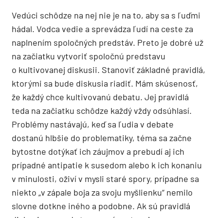
Vedúci schôdze na nej nie je na to, aby sa s ľuďmi
hádal. Vodca vedie a sprevádza ľudí na ceste za
naplnením spoločných predstáv. Preto je dobré už
na začiatku vytvoriť spoločnú predstavu
o kultivovanej diskusii. Stanoviť základné pravidlá,
ktorými sa bude diskusia riadiť. Mám skúsenosť,
že každý chce kultivovanú debatu. Jej pravidlá
teda na začiatku schôdze každý vždy odsúhlasí.
Problémy nastávajú, keď sa ľudia v debate
dostanú hlbšie do problematiky, téma sa začne
bytostne dotýkať ich záujmov a prebudí aj ich
prípadné antipatie k susedom alebo k ich konaniu
v minulosti, oživí v mysli staré spory, prípadne sa
niekto „v zápale boja za svoju myšlienku“ nemilo
slovne dotkne iného a podobne. Ak sú pravidlá