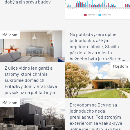
dobýja aj správu budov
Na pohľad vyzerá úplne
Môj dom
jednoducho, až kým
neprídete hlbšie. Stačilo
pár detailov a miesto
bežného bytu je rozžiarené
bývanie pre rodinu
Môj dom
Z ulice vidno len garáž a
stromy, ktoré chránia
súkromie domácich.
Príťažlivý dom v Bratislave
je však už na pohľad iný ako
susedia
Môj dom
Drevodom na Devíne sa
jednoducho nedá
prehliadnuť. Pod strohým
exteriérom sa však skrýva
úplne iné vnútro, ako by ste