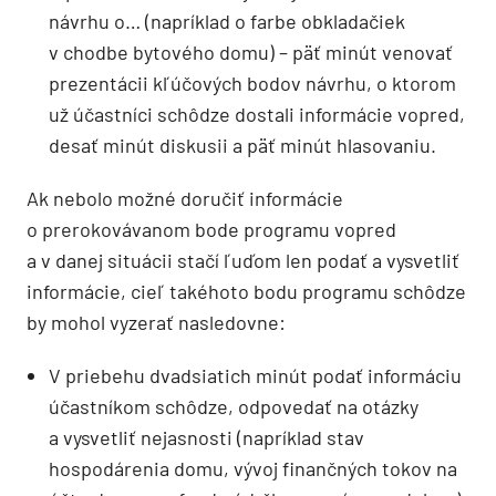
návrhu o… (napríklad o farbe obkladačiek
v chodbe bytového domu) – päť minút venovať
prezentácii kľúčových bodov návrhu, o ktorom
už účastníci schôdze dostali informácie vopred,
desať minút diskusii a päť minút hlasovaniu.
Ak nebolo možné doručiť informácie
o prerokovávanom bode programu vopred
a v danej situácii stačí ľuďom len podať a vysvetliť
informácie, cieľ takéhoto bodu programu schôdze
by mohol vyzerať nasledovne:
V priebehu dvadsiatich minút podať informáciu
účastníkom schôdze, odpovedať na otázky
a vysvetliť nejasnosti (napríklad stav
hospodárenia domu, vývoj finančných tokov na