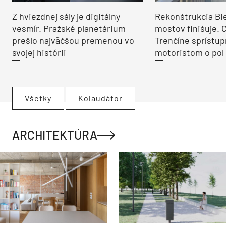
Z hviezdnej sály je digitálny
Rekonštrukcia Bi
vesmír. Pražské planetárium
mostov finišuje. 
prešlo najväčšou premenou vo
Trenčíne sprístup
svojej histórii
motoristom o pol 
Všetky
Kolaudátor
ARCHITEKTÚRA