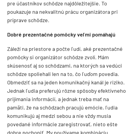
pre účastníkov schôdze najdôležitejšie. To
poukazuje na nekvalitnú prácu organizátora pri
príprave schôdze.
Dobré prezentačné pomôcky veľmi pomáhajú
Záleží na priestore a počte ľudí, aké prezentačné
pomôcky si organizátor schôdze zvolí. Mám
skúsenosť aj so schôdzami, na ktorých sa vedúci
schôdze spoliehali len na to, čo ľuďom povedia.
Obmedziť sa na jeden komunikačný kanál je riziko.
Jednak ľudia preferujú rôzne spôsoby efektívneho
prijímania informácií, a jednak treba mať na
pamäti, že na schôdzach pracujú emócie, ľudia
komunikujú aj medzi sebou a nie vždy musia
povedané informácie zaregistrovať, nieto ešte
dobre pochopiť. My používame kombináciu