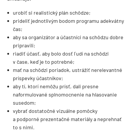
urobiť si realistický plán schôdze;
prideliť jednotlivým bodom programu adekvátny
čas;
aby sa organizátor a účastníci na schôdzu dobre
pripravili;
riadiť účasť, aby bolo dosť ľudí na schôdzi
v čase, keď je to potrebné;
mať na schôdzi poriadok, ustrážiť nerelevantné
príspevky účastníkov;
aby tí, ktorí nemôžu prísť, dali presne
naformulované splnomocnenie na hlasovanie
susedom;
vybrať dostatočné vizuálne pomôcky
a podporné prezentačné materiály a neprehnať
to s nimi.