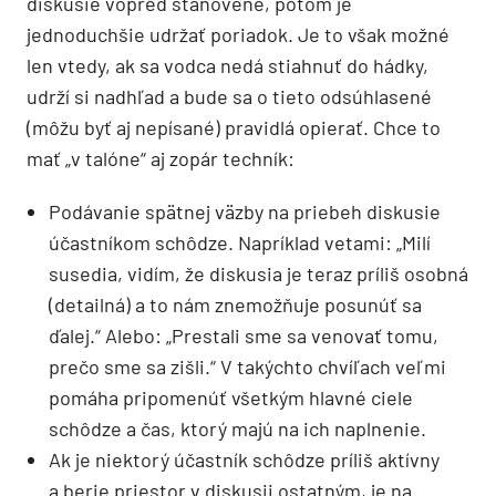
diskusie vopred stanovené, potom je
jednoduchšie udržať poriadok. Je to však možné
len vtedy, ak sa vodca nedá stiahnuť do hádky,
udrží si nadhľad a bude sa o tieto odsúhlasené
(môžu byť aj nepísané) pravidlá opierať. Chce to
mať „v talóne“ aj zopár techník:
Podávanie spätnej väzby na priebeh diskusie
účastníkom schôdze. Napríklad vetami: „Milí
susedia, vidím, že diskusia je teraz príliš osobná
(detailná) a to nám znemožňuje posunúť sa
ďalej.“ Alebo: „Prestali sme sa venovať tomu,
prečo sme sa zišli.“ V takýchto chvíľach veľmi
pomáha pripomenúť všetkým hlavné ciele
schôdze a čas, ktorý majú na ich naplnenie.
Ak je niektorý účastník schôdze príliš aktívny
a berie priestor v diskusii ostatným, je na