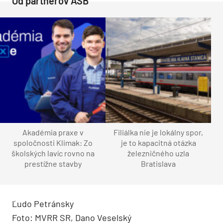
Od partnerov ASB
Akadémia praxe v
Filiálka nie je lokálny spor,
spoločnosti Klimak: Zo
je to kapacitná otázka
školských lavíc rovno na
železničného uzla
prestížne stavby
Bratislava
Ľudo Petránsky
Foto: MVRR SR, Dano Veselský