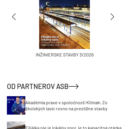
INŽINIERSKE STAVBY 3/2026
OD PARTNEROV ASB
Akadémia praxe v spoločnosti Klimak: Zo
školských lavíc rovno na prestížne stavby
Filiálka nie je lokálny spor, je to kapacitná otázka