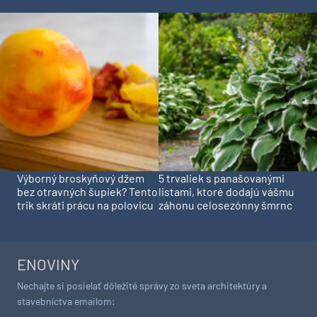
Výborný broskyňový džem
5 trvaliek s panašovanými
bez otravných šupiek? Tento
listami, ktoré dodajú vášmu
trik skráti prácu na polovicu
záhonu celosezónny šmrnc
ENOVINY
Nechajte si posielať dôležité správy zo sveta architektúry a
stavebníctva emailom: