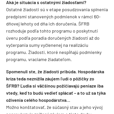
Aká je situácia s ostatnými žiadosťami?
Ostatné žiadosti sú v etape posudzovania splnenia
predpismi stanovených podmienok v rámci 60-
dňovej lehoty od dňa ich doručenia. ŠFRB
rozhoduje podľa tohto programu o poskytnutí
úveru podľa poradia doručených žiadostí až do
vyčerpania sumy vyčlenenej na realizáciu
programu. Žiadosti, ktoré nespĺňajú podmienky
programu, vraciame žiadateľom.
Spomenuli ste, že žiadostí pribúda. Hospodárska
kríza teda neznížila záujem ľudí o pôžičky zo
ŠFRB? Ľudia si väčšinou požičiavajú peniaze iba
vtedy, keď to budú vedieť splácať – a to už sa týka
oživenia celého hospodárstva…
Možno konštatovať, že súčasný stav a jeho vývoj