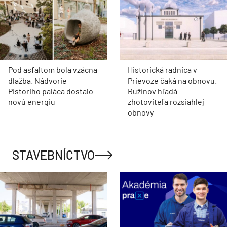
Pod asfaltom bola vzácna
Historická radnica v
dlažba. Nádvorie
Prievoze čaká na obnovu.
Pistoriho paláca dostalo
Ružinov hľadá
novú energiu
zhotoviteľa rozsiahlej
obnovy
STAVEBNÍCTVO