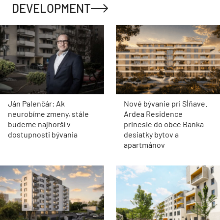
DEVELOPMENT
Ján Palenčár: Ak
Nové bývanie pri Sĺňave.
neurobíme zmeny, stále
Ardea Residence
budeme najhorší v
prinesie do obce Banka
dostupnosti bývania
desiatky bytov a
apartmánov