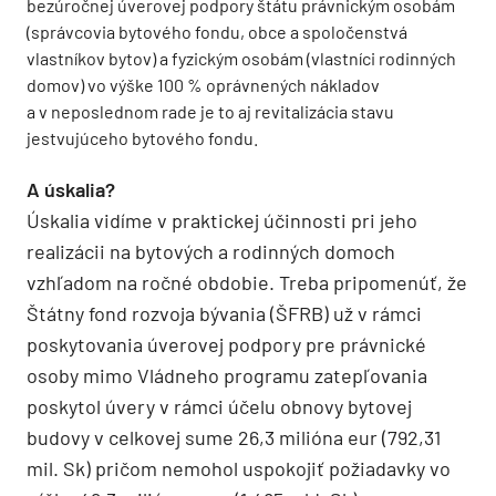
bezúročnej úverovej podpory štátu právnickým osobám
(správcovia bytového fondu, obce a spoločenstvá
vlastníkov bytov) a fyzickým osobám (vlastníci rodinných
domov) vo výške 100 % oprávnených nákladov
a v neposlednom rade je to aj revitalizácia stavu
jestvujúceho bytového fondu.
A úskalia?
Úskalia vidíme v praktickej účinnosti pri jeho
realizácii na bytových a rodinných domoch
vzhľadom na ročné obdobie. Treba pripomenúť, že
Štátny fond ­rozvoja bývania (ŠFRB) už v rámci
poskytovania úverovej podpory pre právnické
osoby mimo Vládneho programu zatepľovania
poskytol úvery v rámci účelu obnovy bytovej
budovy v celkovej sume 26,3 milióna eur (792,31
mil. Sk) pričom nemohol uspokojiť požiadavky vo