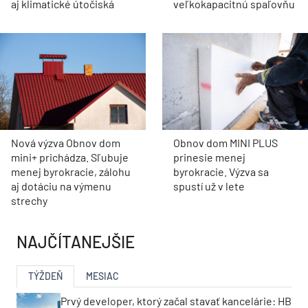
aj klimatické útočiská
veľkokapacitnú spaľovňu
Nová výzva Obnov dom
Obnov dom MINI PLUS
mini+ prichádza. Sľubuje
prinesie menej
menej byrokracie, zálohu
byrokracie. Výzva sa
aj dotáciu na výmenu
spustí už v lete
strechy
NAJČÍTANEJŠIE
TÝŽDEŇ
MESIAC
Prvý developer, ktorý začal stavať kancelárie: HB