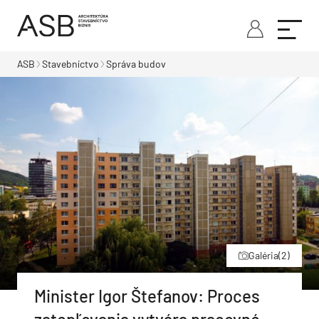
ASB
Stavebníctvo
Správa budov
Galéria
(2)
Minister Igor Štefanov: Proces