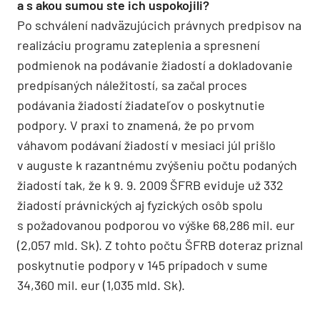
a s akou sumou ste ich uspokojili?
Po schválení nadväzujúcich právnych predpisov na
realizáciu programu zateplenia a spresnení
podmienok na podávanie žiadostí a dokladovanie
predpísaných náležitostí, sa začal proces
podávania žiadostí žiadateľov o poskytnutie
podpory. V praxi to znamená, že po prvom
váhavom podávaní žiadostí v mesiaci júl prišlo
v auguste k razantnému zvýšeniu počtu podaných
žiadostí tak, že k 9. 9. 2009 ŠFRB eviduje už 332
žiadostí právnických aj fyzických osôb spolu
s požadovanou podporou vo výške 68,286 mil. eur
(2,057 mld. Sk). Z tohto počtu ŠFRB doteraz priznal
poskytnutie podpory v 145 prípadoch v sume
34,360 mil. eur (1,035 mld. Sk).