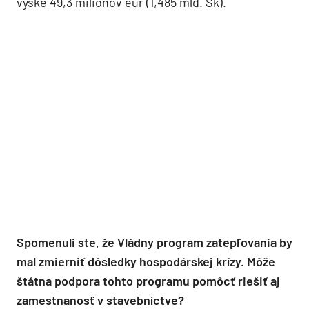
výške 49,3 miliónov eur (1,485 mld. Sk).
Spomenuli ste, že Vládny program zatepľovania by
mal zmierniť dôsledky hospodárskej krízy. Môže
štátna podpora tohto programu pomôcť riešiť aj
zamestnanosť v stavebníctve?