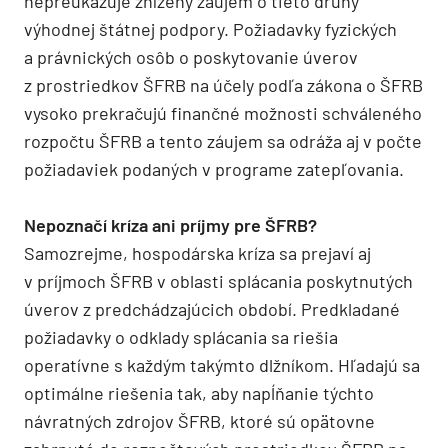
nepreukazuje znížený záujem o tieto druhy
výhodnej štátnej podpory. Požiadavky fyzických
a právnických osôb o poskytovanie úverov
z prostriedkov ŠFRB na účely podľa zákona o ŠFRB
vysoko prekračujú finančné možnosti schváleného
rozpočtu ŠFRB a tento záujem sa odráža aj v počte
požiadaviek podaných v programe zatepľovania.
Nepoznačí kríza ani príjmy pre ŠFRB?
Samozrejme, hospodárska kríza sa prejaví aj
v príjmoch ŠFRB v oblasti splácania poskytnutých
úverov z predchádzajúcich období. Predkladané
požiadavky o odklady splácania sa riešia
operatívne s každým takýmto dlžníkom. Hľadajú sa
optimálne riešenia tak, aby napĺňanie týchto
návratných zdrojov ŠFRB, ktoré sú opätovne