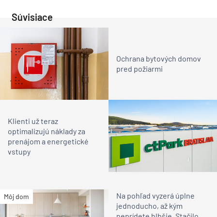
Súvisiace
Ochrana bytových domov
pred požiarmi
Klienti už teraz
optimalizujú náklady za
prenájom a energetické
vstupy
Na pohľad vyzerá úplne
Môj dom
jednoducho, až kým
neprídete hlbšie. Stačilo