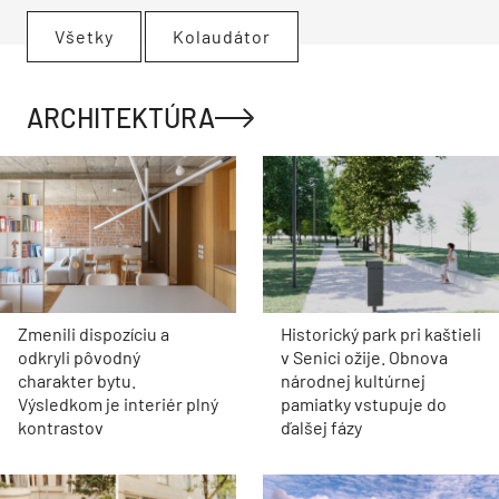
Všetky
Kolaudátor
ARCHITEKTÚRA
Zmenili dispozíciu a
Historický park pri kaštieli
odkryli pôvodný
v Senici ožije. Obnova
charakter bytu.
národnej kultúrnej
Výsledkom je interiér plný
pamiatky vstupuje do
kontrastov
ďalšej fázy