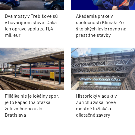
Dva mosty v Trebišove sú
Akadémia praxe v
v havarijnom stave. Čaká
spoločnosti Klimak: Zo
ich oprava spolu za 11,4
školských lavíc rovno na
mil. eur
prestížne stavby
Filiálka nie je lokálny spor,
Historický viadukt v
je to kapacitná otázka
Zürichu získal nové
železničného uzla
mostné ložiská a
Bratislava
dilatačné závery