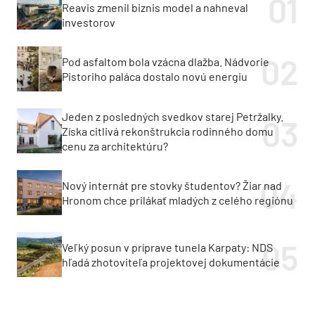
Reavis zmenil biznis model a nahneval
investorov
Pod asfaltom bola vzácna dlažba. Nádvorie
Pistoriho paláca dostalo novú energiu
Jeden z posledných svedkov starej Petržalky.
Získa citlivá rekonštrukcia rodinného domu
cenu za architektúru?
Nový internát pre stovky študentov? Žiar nad
Hronom chce prilákať mladých z celého regiónu
Veľký posun v príprave tunela Karpaty: NDS
hľadá zhotoviteľa projektovej dokumentácie