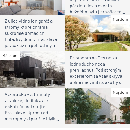
pár detailov a miesto
bežného bytu je rozžiarené
bývanie pre rodinu
Môj dom
Z ulice vidno len garáž a
stromy, ktoré chránia
súkromie domácich.
Príťažlivý dom v Bratislave
je však už na pohľad iný ako
susedia
Môj dom
Drevodom na Devíne sa
jednoducho nedá
prehliadnuť. Pod strohým
exteriérom sa však skrýva
úplne iné vnútro, ako by ste
čakali
Môj dom
Vyzerá ako vystrihnutý
z typickej dedinky, ale
v skutočnosti stojí v
Bratislave. Uprostred
metropoly si pár žije idylku
ako na vidieku