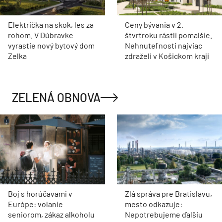
Električka na skok, les za
Ceny bývania v 2.
rohom. V Dúbravke
štvrťroku rástli pomalšie.
vyrastie nový bytový dom
Nehnuteľnosti najviac
Zelka
zdraželi v Košickom kraji
ZELENÁ OBNOVA
Boj s horúčavami v
Zlá správa pre Bratislavu,
Európe: volanie
mesto odkazuje:
seniorom, zákaz alkoholu
Nepotrebujeme ďalšiu