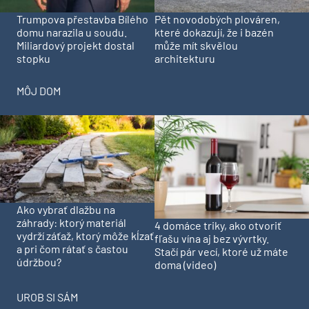
Trumpova přestavba Bílého
Pět novodobých plováren,
domu narazila u soudu.
které dokazují, že i bazén
Miliardový projekt dostal
může mít skvělou
stopku
architekturu
MÔJ DOM
Ako vybrať dlažbu na
záhrady: ktorý materiál
4 domáce triky, ako otvoriť
vydrží záťaž, ktorý môže kĺzať
fľašu vína aj bez vývrtky.
a pri čom rátať s častou
Stačí pár vecí, ktoré už máte
údržbou?
doma (video)
UROB SI SÁM