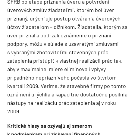
ŠFRB po etape priznania úveru a potvrdení
úverových zmlúv žiadateľmi, ktorým bol úver
priznaný, urýchľuje postup otvárania úverových
účtov žiadateľom – dlžníkom. Žiadatelia, ktorým sa
úver priznal a obdržali oznámenie o priznaní
podpory, môžu v súlade s uzavretými zmluvami
s vybranými zhotoviteľmi stavebných prác
zateplenia pristúpiť k vlastnej realizácii prác tak,
aby v maximálnej miere eliminovali vplyvy
prípadného nepriaznivého počasia vo štvrtom
kvartáli 2009. Veríme, že stavebné firmy po tomto
oznámení urýchlia a kapacitne dostatočne posilnia
nástupy na realizáciu prác zateplenia aj v roku
2009.
Kritické hlasy sa ozývajú aj smerom
k podmienkam pri získavaní finančných