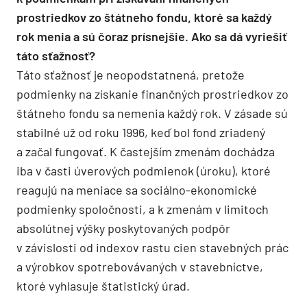
prostriedkov zo štátneho fondu, ktoré sa každý
rok menia a sú čoraz prísnejšie. Ako sa dá vyriešiť
táto sťažnosť?
Táto sťažnosť je neopodstatnená, pretože
podmienky na získanie finančných prostriedkov zo
štátneho fondu sa nemenia každý rok. V zásade sú
stabilné už od roku 1996, keď bol fond zriadený
a začal fungovať. K častejším zmenám dochádza
iba v časti úverových podmienok (úroku), ktoré
reagujú na meniace sa sociálno-ekonomické
podmienky spoločnosti, a k zmenám v limitoch
absolútnej výšky poskytovaných podpôr
v závislosti od indexov rastu cien stavebných prác
a výrobkov spotrebovávaných v stavebníctve,
ktoré vyhlasuje štatistický úrad.