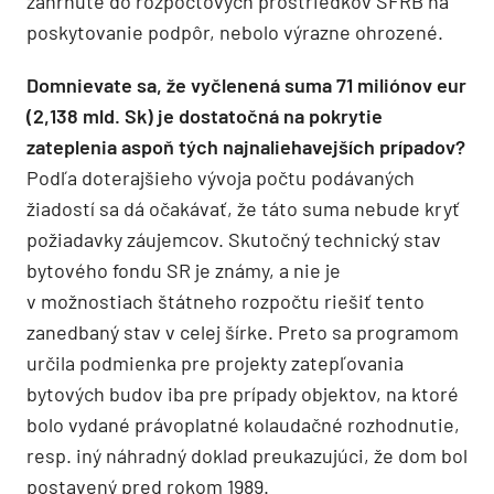
zahrnuté do rozpočtových prostriedkov ŠFRB na
poskytovanie podpôr, nebolo výrazne ohrozené.
Domnievate sa, že vyčlenená suma 71 miliónov eur
(2,138 mld. Sk) je dostatočná na pokrytie
zateplenia aspoň tých najnaliehavejších prípadov?
Podľa doterajšieho vývoja počtu podávaných
žiadostí sa dá očakávať, že táto suma nebude kryť
požiadavky záujemcov. Skutočný technický stav
bytového fondu SR je známy, a nie je
v možnostiach štátneho rozpočtu riešiť tento
zanedbaný stav v celej šírke. Preto sa programom
určila podmienka pre projekty zatepľovania
bytových budov iba pre prípady objektov, na ktoré
bolo vydané právoplatné kolaudačné rozhodnutie,
resp. iný náhradný doklad preukazujúci, že dom bol
postavený pred rokom 1989.