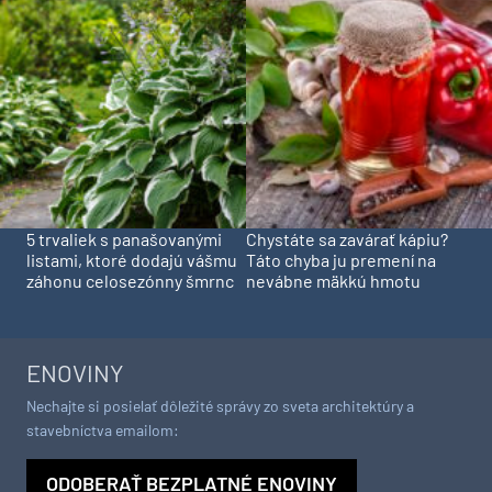
5 trvaliek s panašovanými
Chystáte sa zavárať kápiu?
listami, ktoré dodajú vášmu
Táto chyba ju premení na
záhonu celosezónny šmrnc
nevábne mäkkú hmotu
ENOVINY
Nechajte si posielať dôležité správy zo sveta architektúry a
stavebníctva emailom:
ODOBERAŤ BEZPLATNÉ ENOVINY