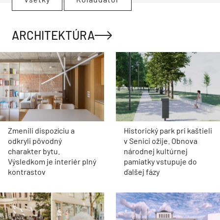
ARCHITEKTÚRA
Zmenili dispozíciu a
Historický park pri kaštieli
odkryli pôvodný
v Senici ožije. Obnova
charakter bytu.
národnej kultúrnej
Výsledkom je interiér plný
pamiatky vstupuje do
kontrastov
ďalšej fázy