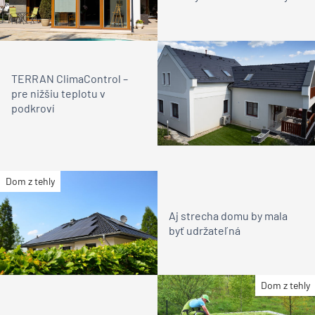
TERRAN ClimaControl –
pre nižšiu teplotu v
podkroví
Dom z tehly
Aj strecha domu by mala
byť udržateľná
Dom z tehly