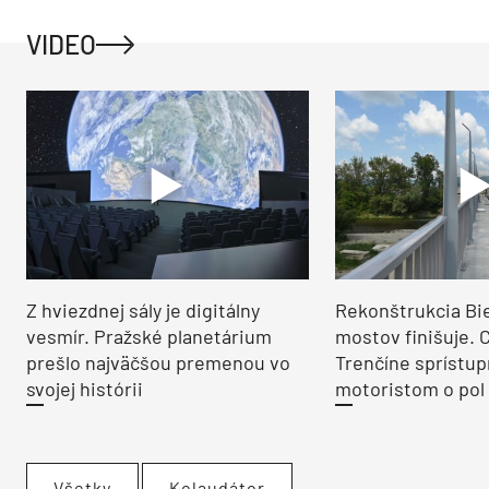
VIDEO
Z hviezdnej sály je digitálny
Rekonštrukcia Bi
vesmír. Pražské planetárium
mostov finišuje. 
prešlo najväčšou premenou vo
Trenčíne sprístup
svojej histórii
motoristom o pol 
Všetky
Kolaudátor