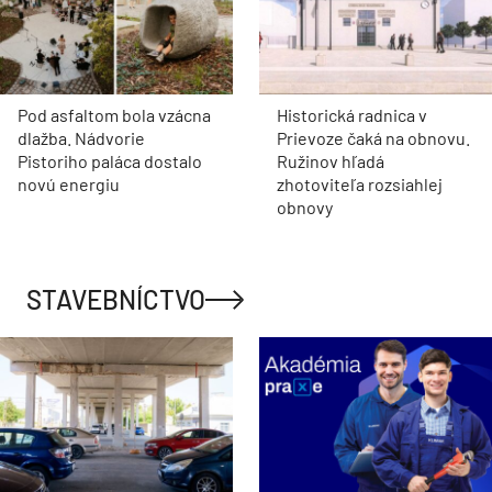
Pod asfaltom bola vzácna
Historická radnica v
dlažba. Nádvorie
Prievoze čaká na obnovu.
Pistoriho paláca dostalo
Ružinov hľadá
novú energiu
zhotoviteľa rozsiahlej
obnovy
STAVEBNÍCTVO