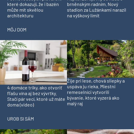
které dokazují, že i bazén
brněnským radním. Nový
může mít skvělou
stadion za Lužánkami narazil
architekturu
na výškový limit
MÔJ DOM
Žije pri lese, chová sliepky a
uspáva ju rieka. Miestni
4 domáce triky, ako otvoriť
remeselníci vytvorili
fľašu vína aj bez vývrtky.
bývanie, ktoré vyzerá ako
Stačí pár vecí, ktoré už máte
malý raj
doma (video)
UROB SI SÁM