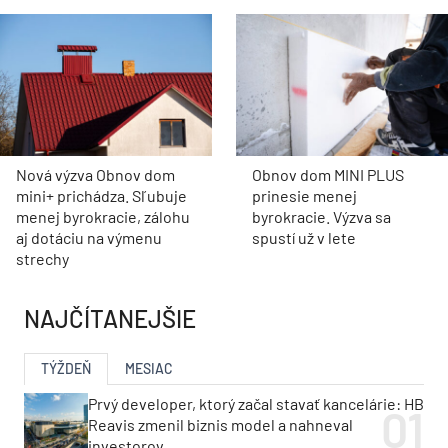
Nová výzva Obnov dom
Obnov dom MINI PLUS
mini+ prichádza. Sľubuje
prinesie menej
menej byrokracie, zálohu
byrokracie. Výzva sa
aj dotáciu na výmenu
spustí už v lete
strechy
NAJČÍTANEJŠIE
TÝŽDEŇ
MESIAC
Prvý developer, ktorý začal stavať kancelárie: HB
Reavis zmenil biznis model a nahneval
investorov