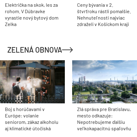
Električka na skok, les za
Ceny bývania v 2.
rohom. V Dúbravke
štvrťroku rástli pomalšie.
vyrastie nový bytový dom
Nehnuteľnosti najviac
Zelka
zdraželi v Košickom kraji
ZELENÁ OBNOVA
Boj s horúčavami v
Zlá správa pre Bratislavu,
Európe: volanie
mesto odkazuje:
seniorom, zákaz alkoholu
Nepotrebujeme ďalšiu
aj klimatické útočiská
veľkokapacitnú spaľovňu