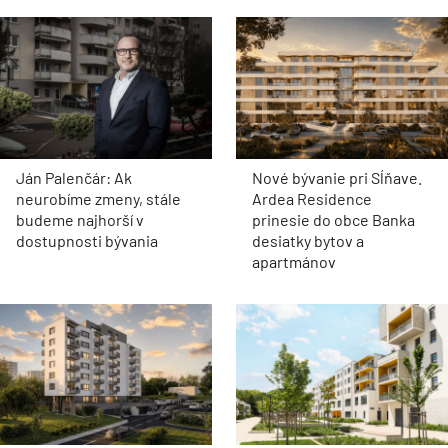
Ján Palenčár: Ak
Nové bývanie pri Sĺňave.
neurobíme zmeny, stále
Ardea Residence
budeme najhorší v
prinesie do obce Banka
dostupnosti bývania
desiatky bytov a
apartmánov