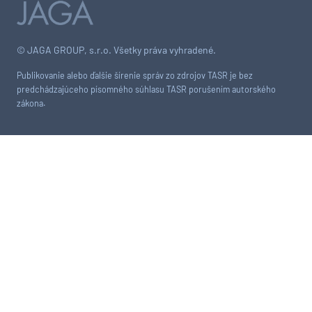
© JAGA GROUP, s.r.o. Všetky práva vyhradené.
Publikovanie alebo ďalšie šírenie správ zo zdrojov TASR je bez
predchádzajúceho písomného súhlasu TASR porušením autorského
zákona.