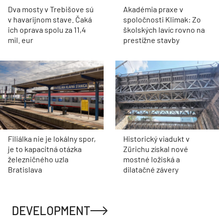
Dva mosty v Trebišove sú
Akadémia praxe v
v havarijnom stave. Čaká
spoločnosti Klimak: Zo
ich oprava spolu za 11,4
školských lavíc rovno na
mil. eur
prestížne stavby
Filiálka nie je lokálny spor,
Historický viadukt v
je to kapacitná otázka
Zürichu získal nové
železničného uzla
mostné ložiská a
Bratislava
dilatačné závery
DEVELOPMENT