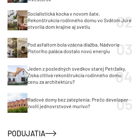
Socialistická kocka v novom šate.
Rekonštrukcia rodinného domu vo Svätom Jure
otvorila dom krajine aj svetlu
Pod asfaltom bola vzácna dlažba. Nádvorie
Pistoriho paláca dostalo novú energiu
Jeden z posledných svedkov starej Petržalky.
Získa citlivá rekonštrukcia rodinného domu
cenu za architektúru?
Radové domy bez zateplenia: Prečo developer
zvolil jednovrstvové murivo?
PODUJATIA