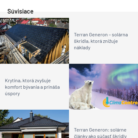
Súvisiace
Terran Generon – solárna
škridla, ktorá znižuje
náklady
Krytina, ktorá zvyšuje
komfort bývania a prináša
úspory
Terran Generon: solárne
články ako súčasť škridly