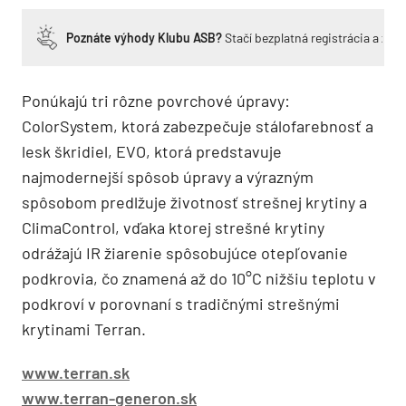
Poznáte výhody Klubu ASB?
Stačí bezplatná registrácia a zí
Ponúkajú tri rôzne povrchové úpravy:
ColorSystem, ktorá zabezpečuje stálofarebnosť a
lesk škridiel, EVO, ktorá predstavuje
najmodernejší spôsob úpravy a výrazným
spôsobom predlžuje životnosť strešnej krytiny a
ClimaControl, vďaka ktorej strešné krytiny
odrážajú IR žiarenie spôsobujúce otepľovanie
podkrovia, čo znamená až do 10°C nižšiu teplotu v
podkroví v porovnaní s tradičnými strešnými
krytinami Terran.
www.terran.sk
www.terran-generon.sk