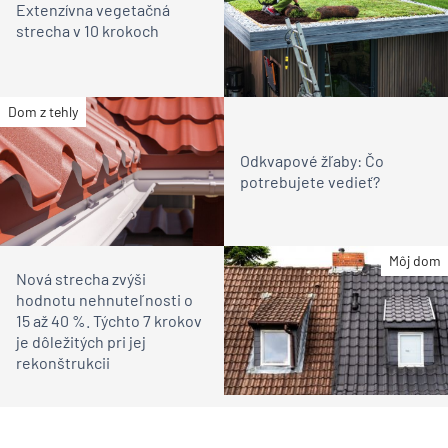
Extenzívna vegetačná
strecha v 10 krokoch
Dom z tehly
Odkvapové žľaby: Čo
potrebujete vedieť?
Môj dom
Nová strecha zvýši
hodnotu nehnuteľnosti o
15 až 40 %. Týchto 7 krokov
je dôležitých pri jej
rekonštrukcii