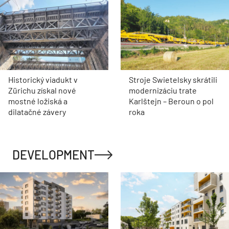
Historický viadukt v
Stroje Swietelsky skrátili
Zürichu získal nové
modernizáciu trate
mostné ložiská a
Karlštejn – Beroun o pol
dilatačné závery
roka
DEVELOPMENT