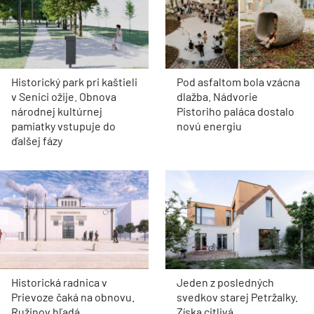
Historický park pri kaštieli
Pod asfaltom bola vzácna
v Senici ožije. Obnova
dlažba. Nádvorie
národnej kultúrnej
Pistoriho paláca dostalo
pamiatky vstupuje do
novú energiu
ďalšej fázy
Historická radnica v
Jeden z posledných
Prievoze čaká na obnovu.
svedkov starej Petržalky.
Ružinov hľadá
Získa citlivá