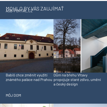
MOHLO BY VÁS ZAUJÍMAŤ
ASB-PORTAL.CZ
Babiš chce změnit využití
Dům na břehu Vltavy
známého paláce nad Prahou
propojuje staré zdivo, umění
a český design
MÔJ DOM