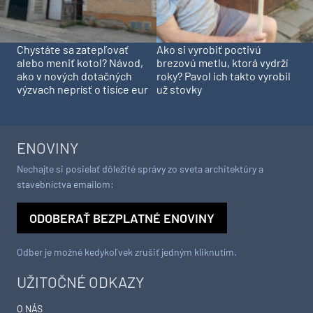
Chystáte sa zatepľovať
Ako si vyrobiť poctivú
alebo meniť kotol? Návod,
brezovú metlu, ktorá vydrží
ako v nových dotačných
roky? Pavol ich takto vyrobil
výzvach neprísť o tisíce eur
už stovky
ENOVINY
Nechajte si posielať dôležité správy zo sveta architektúry a
stavebníctva emailom:
ODOBERAŤ BEZPLATNÉ ENOVINY
Odber je možné kedykoľvek zrušiť jedným kliknutím.
UŽITOČNÉ ODKAZY
O NÁS