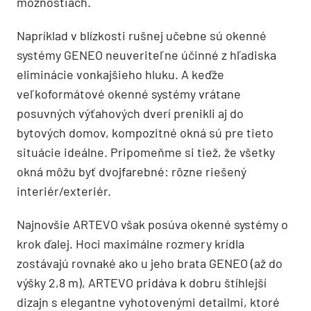
možnostiach.
Napríklad v blízkosti rušnej učebne sú okenné
systémy GENEO neuveriteľne účinné z hľadiska
eliminácie vonkajšieho hluku. A keďže
veľkoformátové okenné systémy vrátane
posuvných výťahových dverí prenikli aj do
bytových domov, kompozitné okná sú pre tieto
situácie ideálne. Pripomeňme si tiež, že všetky
okná môžu byť dvojfarebné: rôzne riešený
interiér/exteriér.
Najnovšie ARTEVO však posúva okenné systémy o
krok ďalej. Hoci maximálne rozmery krídla
zostávajú rovnaké ako u jeho brata GENEO (až do
výšky 2,8 m), ARTEVO pridáva k dobru štíhlejší
dizajn s elegantne vyhotovenými detailmi, ktoré