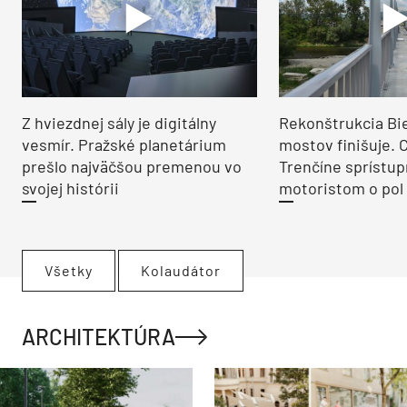
Z hviezdnej sály je digitálny
Rekonštrukcia Bi
vesmír. Pražské planetárium
mostov finišuje. 
prešlo najväčšou premenou vo
Trenčíne sprístup
svojej histórii
motoristom o pol 
Všetky
Kolaudátor
ARCHITEKTÚRA