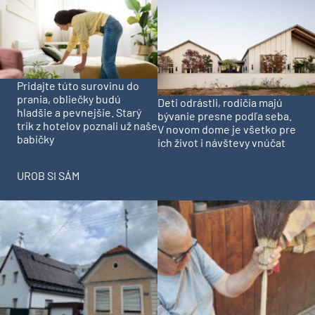
Pridajte túto surovinu do
prania, obliečky budú
Deti odrástli, rodičia majú
hladšie a pevnejšie. Starý
bývanie presne podľa seba.
trik z hotelov poznali už naše
V novom dome je všetko pre
babičky
ich život i návštevy vnúčat
UROB SI SÁM