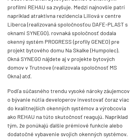
profilmi REHAU sa zvyšuje. Medzi najnovšie patrí
napríklad atraktívna rezidencia Liliová v centre
Liberca (realizovaná spoločnosťou DAFE-PLAST s
oknami SYNEGO), rovnaká spoločnosť dodala
okenný systém PROGRESS (profily GENEO) pre
projekt bytového domu Na Skalke (Humpolec).
Okná SYNEGO nájdete aj v projekte bytových
domov v Trutnove (realizovala spoločnosť MS
Okna) atď.
Podľa súčasného trendu vysoké nároky záujemcov
o bývanie nútia developerov investovať čoraz viac
do kvalitnejších okenných systémov a výrobcovia
ako REHAU na túto skutočnosť reagujú. Napríklad
tým, že ponúkajú ďalšie prémiové funkcie alebo
dodatočné vybavenie svojich okenných systémov.