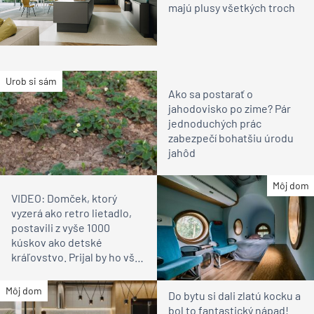
majú plusy všetkých troch
Urob si sám
Ako sa postarať o
jahodovisko po zime? Pár
jednoduchých prác
zabezpečí bohatšiu úrodu
jahôd
Môj dom
VIDEO: Domček, ktorý
vyzerá ako retro lietadlo,
postavili z vyše 1000
kúskov ako detské
kráľovstvo. Prijal by ho však
aj ktorýkoľvek dospelý
Môj dom
Do bytu si dali zlatú kocku a
bol to fantastický nápad!