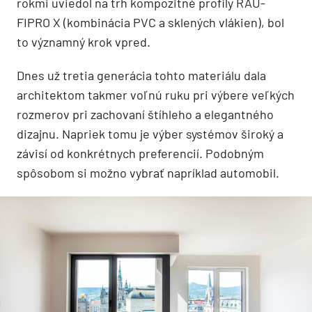
rokmi uviedol na trh kompozitné profily RAU-
FIPRO X (kombinácia PVC a sklených vlákien), bol
to významný krok vpred.
Dnes už tretia generácia tohto materiálu dala
architektom takmer voľnú ruku pri výbere veľkých
rozmerov pri zachovaní štíhleho a elegantného
dizajnu. Napriek tomu je výber systémov široký a
závisí od konkrétnych preferencií. Podobným
spôsobom si možno vybrať napríklad automobil.