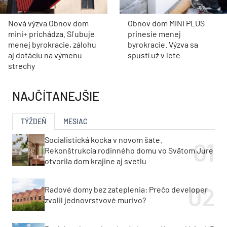
Nová výzva Obnov dom
Obnov dom MINI PLUS
mini+ prichádza. Sľubuje
prinesie menej
menej byrokracie, zálohu
byrokracie. Výzva sa
aj dotáciu na výmenu
spustí už v lete
strechy
NAJČÍTANEJŠIE
TÝŽDEŇ
MESIAC
Socialistická kocka v novom šate.
Rekonštrukcia rodinného domu vo Svätom Jure
otvorila dom krajine aj svetlu
Radové domy bez zateplenia: Prečo developer
zvolil jednovrstvové murivo?