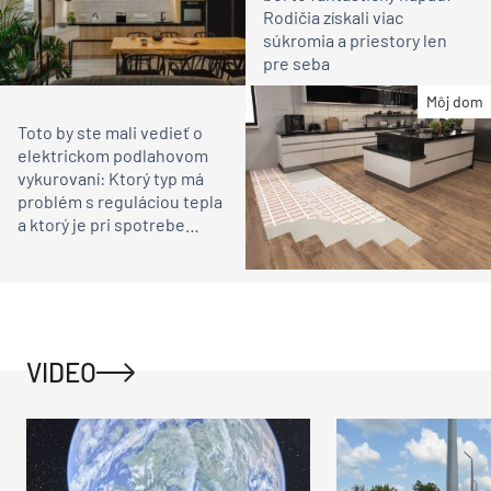
Rodičia získali viac
súkromia a priestory len
pre seba
Môj dom
Toto by ste mali vedieť o
elektrickom podlahovom
vykurovaní: Ktorý typ má
problém s reguláciou tepla
a ktorý je pri spotrebe
šetrný?
VIDEO