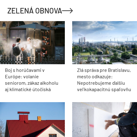
ZELENÁ OBNOVA
Boj s horúčavami v
Zlá správa pre Bratislavu,
Európe: volanie
mesto odkazuje:
seniorom, zákaz alkoholu
Nepotrebujeme ďalšiu
aj klimatické útočiská
veľkokapacitnú spaľovňu