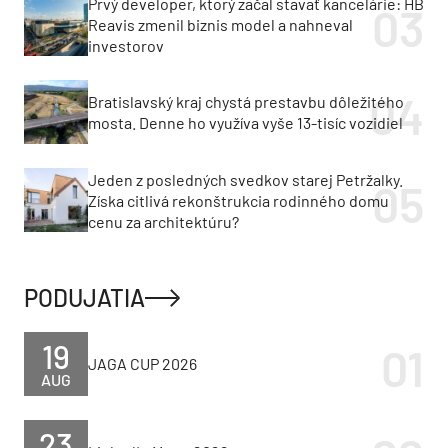
Prvý developer, ktorý začal stavať kancelárie: HB
Reavis zmenil biznis model a nahneval
investorov
Bratislavský kraj chystá prestavbu dôležitého
mosta. Denne ho využíva vyše 13-tisíc vozidiel
Jeden z posledných svedkov starej Petržalky.
Získa citlivá rekonštrukcia rodinného domu
cenu za architektúru?
PODUJATIA
19
JAGA CUP 2026
AUG
23