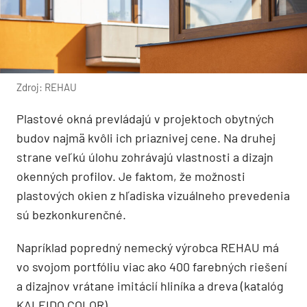
Zdroj: REHAU
Plastové okná prevládajú v projektoch obytných
budov najmä kvôli ich priaznivej cene. Na druhej
strane veľkú úlohu zohrávajú vlastnosti a dizajn
okenných profilov. Je faktom, že možnosti
plastových okien z hľadiska vizuálneho prevedenia
sú bezkonkurenčné.
Napríklad popredný nemecký výrobca REHAU má
vo svojom portfóliu viac ako 400 farebných riešení
a dizajnov vrátane imitácií hliníka a dreva (katalóg
KALEIDO COLOR).