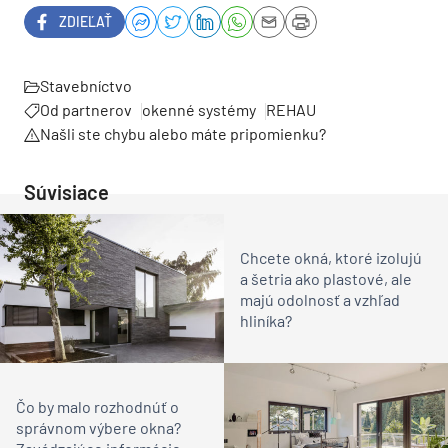
ZDIEĽAŤ
Stavebníctvo
Od partnerov
okenné systémy
REHAU
Našli ste chybu alebo máte pripomienku?
Súvisiace
Chcete okná, ktoré izolujú
a šetria ako plastové, ale
majú odolnosť a vzhľad
hliníka?
Čo by malo rozhodnúť o
správnom výbere okna?