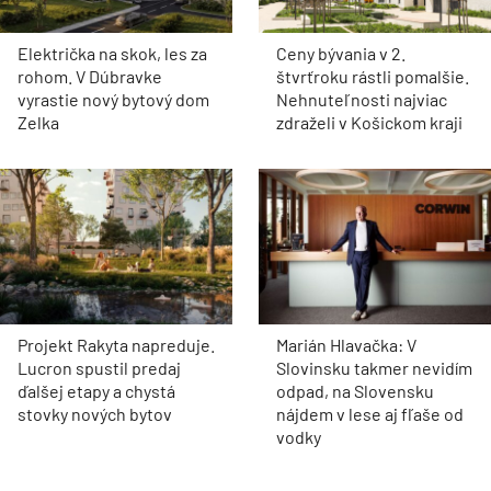
Električka na skok, les za
Ceny bývania v 2.
rohom. V Dúbravke
štvrťroku rástli pomalšie.
vyrastie nový bytový dom
Nehnuteľnosti najviac
Zelka
zdraželi v Košickom kraji
Projekt Rakyta napreduje.
Marián Hlavačka: V
Lucron spustil predaj
Slovinsku takmer nevidím
ďalšej etapy a chystá
odpad, na Slovensku
stovky nových bytov
nájdem v lese aj fľaše od
vodky