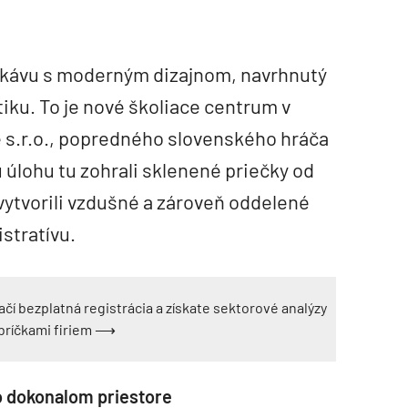
e kávu s moderným dizajnom, navrhnutý
iku. To je nové školiace centrum v
 s.r.o., popredného slovenského hráča
ú úlohu tu zohrali sklenené priečky od
ytvorili vzdušné a zároveň oddelené
stratívu.
ačí bezplatná registrácia a získate sektorové analýzy
ebríčkami firiem ⟶
po dokonalom priestore