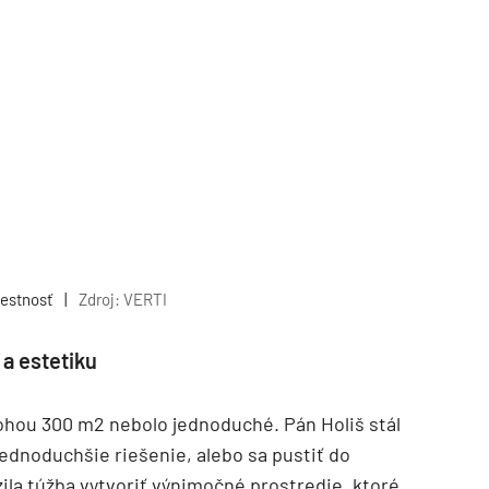
estnosť
|
Zdroj: VERTI
 a estetiku
lohou 300 m2 nebolo jednoduché. Pán Holiš stál
jednoduchšie riešenie, alebo sa pustiť do
zila túžba vytvoriť výnimočné prostredie, ktoré