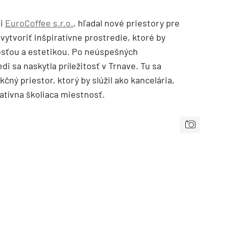
ti
EuroCoffee s.r.o.
, hľadal nové priestory pre
 vytvoriť inšpiratívne prostredie, ktoré by
nosťou a estetikou. Po neúspešných
i sa naskytla príležitosť v Trnave. Tu sa
čný priestor, ktorý by slúžil ako kancelária,
tatívna školiaca miestnosť.
TZB HAUSTECHNIK 3/2026