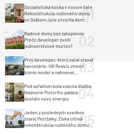
y
Klimatizácia a vetranie
Socialistická kocka v novom šate.
urz Milan Murcka
Rekonštrukcia rodinného domu
vo Svätom Jure otvorila dom
krajine aj svetlu
Radové domy bez zateplenia:
Prečo developer zvolil
jednovrstvové murivo?
Prvý developer, ktorý začal stavať
kancelárie: HB Reavis zmenil
biznis model a nahneval
investorov
Pod asfaltom bola vzácna dlažba.
Nádvorie Pistoriho paláca
dostalo novú energiu
Jeden z posledných svedkov
starej Petržalky. Získa citlivá
rekonštrukcia rodinného domu
cenu za architektúru?