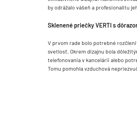
by odrážalo vášeň a profesionalitu je
Sklenené priečky VERTI s dôrazo
V prvom rade bolo potrebné rozčleni
svetlosť. Okrem dizajnu bola dôležit
telefonovania v kancelárii alebo pot
Tomu pomohla vzduchová nepriezvuč