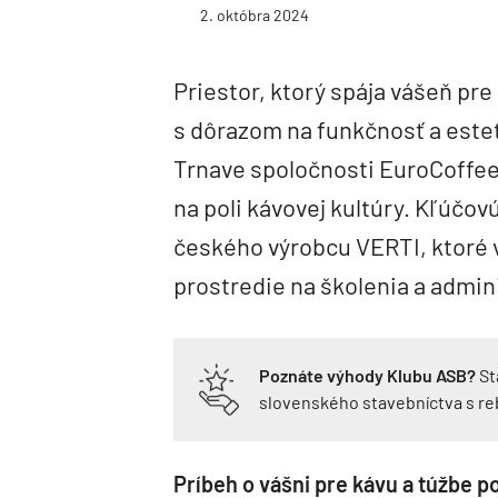
2. októbra 2024
Priestor, ktorý spája vášeň pr
s dôrazom na funkčnosť a estet
Trnave spoločnosti EuroCoffee
na poli kávovej kultúry. Kľúčov
českého výrobcu VERTI, ktoré v
prostredie na školenia a admini
Poznáte výhody Klubu ASB?
St
slovenského stavebníctva s r
Príbeh o vášni pre kávu a túžbe 