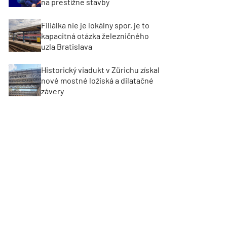
na prestížne stavby
Filiálka nie je lokálny spor, je to
kapacitná otázka železničného
uzla Bratislava
Historický viadukt v Zürichu získal
nové mostné ložiská a dilatačné
závery