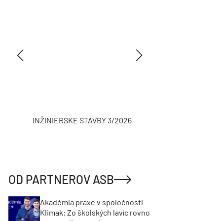
INŽINIERSKE STAVBY 3/2026
ASB
OD PARTNEROV ASB
Akadémia praxe v spoločnosti
Klimak: Zo školských lavíc rovno