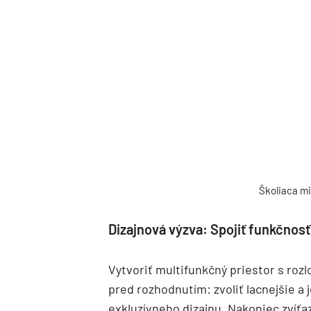
Školiaca mi
Dizajnová výzva: Spojiť funkčnosť
Vytvoriť multifunkčný priestor s roz
pred rozhodnutím: zvoliť lacnejšie a 
exkluzívneho dizajnu. Nakoniec zvíťa