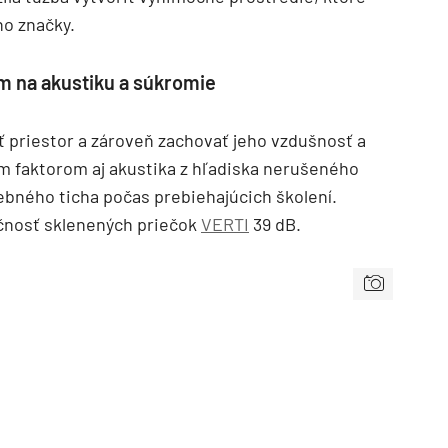
ho značky.
m na akustiku a súkromie
ť priestor a zároveň zachovať jeho vzdušnosť a
ým faktorom aj akustika z hľadiska nerušeného
rebného ticha počas prebiehajúcich školení.
nosť sklenených priečok
VERTI
39 dB.