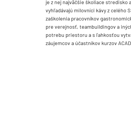
je z nej najväčšie školiace stredisk
vyhľadávajú milovníci kávy z celého S
zaškolenia pracovníkov gastronomick
pre verejnosť, teambuildingov a inýc
potrebu priestoru a s ľahkosťou vyt
záujemcov a účastníkov kurzov ACA