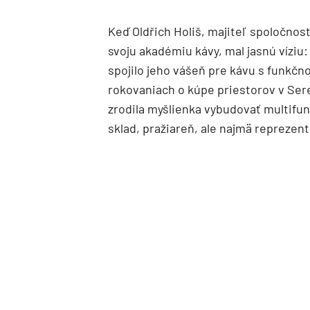
Keď Oldřich Holiš, majiteľ spoločnos
svoju akadémiu kávy, mal jasnú víziu:
spojilo jeho vášeň pre kávu s funkč
rokovaniach o kúpe priestorov v Sered
zrodila myšlienka vybudovať multifunk
sklad, pražiareň, ale najmä reprezen