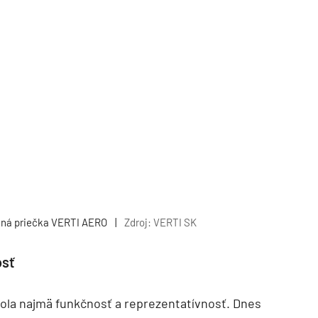
ená priečka VERTI AERO
|
Zdroj: VERTI SK
osť
ola najmä funkčnosť a reprezentatívnosť. Dnes