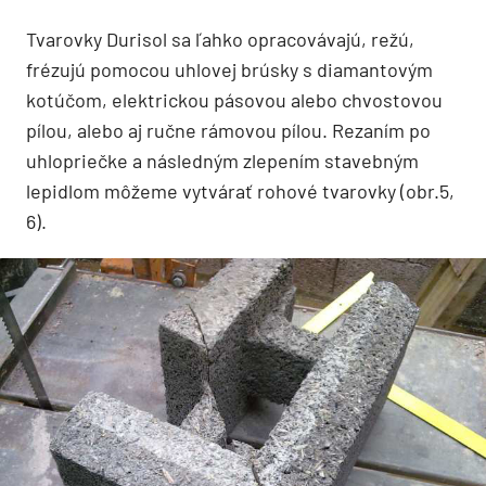
Tvarovky Durisol sa ľahko opracovávajú, režú,
frézujú pomocou uhlovej brúsky s diamantovým
kotúčom, elektrickou pásovou alebo chvostovou
pílou, alebo aj ručne rámovou pílou. Rezaním po
uhlopriečke a následným zlepením stavebným
lepidlom môžeme vytvárať rohové tvarovky (obr.5,
6).