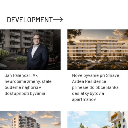
DEVELOPMENT
Ján Palenčár: Ak
Nové bývanie pri Sĺňave.
neurobíme zmeny, stále
Ardea Residence
budeme najhorší v
prinesie do obce Banka
dostupnosti bývania
desiatky bytov a
apartmánov