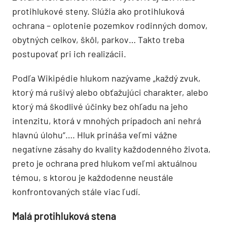
protihlukové steny. Slúžia ako protihluková
ochrana – oplotenie pozemkov rodinných domov,
obytných celkov, škôl, parkov… Takto treba
postupovať pri ich realizácii.
Podľa Wikipédie hlukom nazývame „každý zvuk,
ktorý má rušivý alebo obťažujúci charakter, alebo
ktorý má škodlivé účinky bez ohľadu na jeho
intenzitu, ktorá v mnohých prípadoch ani nehrá
hlavnú úlohu“…. Hluk prináša veľmi vážne
negatívne zásahy do kvality každodenného života,
preto je ochrana pred hlukom veľmi aktuálnou
témou, s ktorou je každodenne neustále
konfrontovaných stále viac ľudí.
Malá protihluková stena