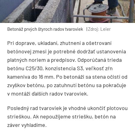
Betonáž prvých štyroch radov tvaroviek
|
Zdroj: Leier
Pri doprave, ukladaní, zhutnení a ošetrovaní
betónovej zmesi je potrebné dodržať ustanovenia
platných noriem a predpisov. Odporúčaná trieda
betónu C25/30, konzistencia S3, veľkosť zŕn
kameniva do 16 mm. Po betonáži sa stena očistí od
zvyškov betónu, po zatuhnutí betónu sa pokračuje
v montáži ďalších radov tvaroviek.
Posledný rad tvaroviek je vhodné ukončiť plotovou
strieškou. Ak nepoužijeme striešku, betón na
záver vyhladíme.