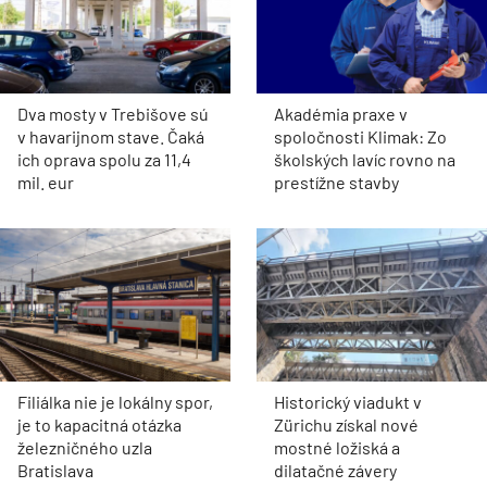
Dva mosty v Trebišove sú
Akadémia praxe v
v havarijnom stave. Čaká
spoločnosti Klimak: Zo
ich oprava spolu za 11,4
školských lavíc rovno na
mil. eur
prestížne stavby
Filiálka nie je lokálny spor,
Historický viadukt v
je to kapacitná otázka
Zürichu získal nové
železničného uzla
mostné ložiská a
Bratislava
dilatačné závery