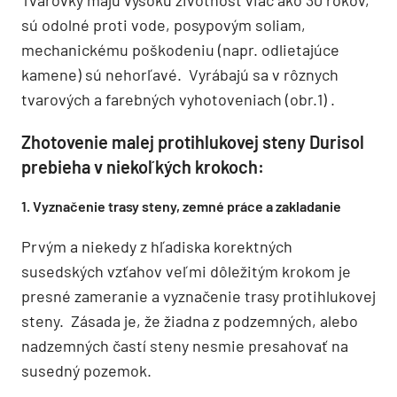
Tvarovky majú vysokú životnosť viac ako 30 rokov,
sú odolné proti vode, posypovým soliam,
mechanickému poškodeniu (napr. odlietajúce
kamene) sú nehorľavé. Vyrábajú sa v rôznych
tvarových a farebných vyhotoveniach (obr.1) .
Zhotovenie malej protihlukovej steny Durisol
prebieha v niekoľkých krokoch:
1. Vyznačenie trasy steny, zemné práce a zakladanie
Prvým a niekedy z hľadiska korektných
susedských vzťahov veľmi dôležitým krokom je
presné zameranie a vyznačenie trasy protihlukovej
steny. Zásada je, že žiadna z podzemných, alebo
nadzemných častí steny nesmie presahovať na
susedný pozemok.