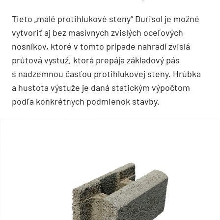
Tieto „malé protihlukové steny“ Durisol je možné
vytvoriť aj bez masívnych zvislých oceľových
nosníkov, ktoré v tomto prípade nahradí zvislá
prútová vystuž, ktorá prepája základový pás
s nadzemnou časťou protihlukovej steny. Hrúbka
a hustota výstuže je daná statickým výpočtom
podľa konkrétnych podmienok stavby.