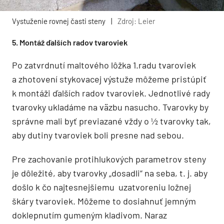
Vystuženie rovnej časti steny
|
Zdroj: Leier
5. Montáž ďalších radov tvaroviek
Po zatvrdnutí maltového lôžka 1.radu tvaroviek
a zhotovení stykovacej výstuže môžeme pristúpiť
k montáži ďalších radov tvaroviek. Jednotlivé rady
tvarovky ukladáme na väzbu nasucho. Tvarovky by
správne mali byť previazané vždy o ½ tvarovky tak,
aby dutiny tvaroviek boli presne nad sebou.
Pre zachovanie protihlukových parametrov steny
je dôležité, aby tvarovky „dosadli“ na seba, t. j. aby
došlo k čo najtesnejšiemu uzatvoreniu ložnej
škáry tvaroviek. Môžeme to dosiahnuť jemným
doklepnutím gumeným kladivom. Naraz