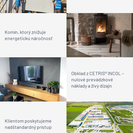
Komín, ktorý znižuje
energetickú náročnosť
Obklad z CETRIS® INCOL –
nulové prevádzkové
náklady a živý dizajn
Klientom poskytujeme
nadštandardný prístup