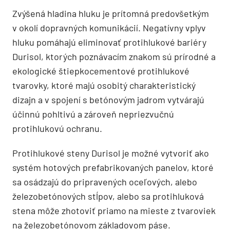
Zvýšená hladina hluku je prítomná predovšetkým
v okolí dopravných komunikácií. Negatívny vplyv
hluku pomáhajú eliminovať protihlukové bariéry
Durisol, ktorých poznávacím znakom sú prírodné a
ekologické štiepkocementové protihlukové
tvarovky, ktoré majú osobitý charakteristický
dizajn a v spojení s betónovým jadrom vytvárajú
účinnú pohltivú a zároveň nepriezvučnú
protihlukovú ochranu.
Protihlukové steny Durisol je možné vytvoriť ako
systém hotových prefabrikovaných panelov, ktoré
sa osádzajú do pripravených oceľových, alebo
železobetónových stĺpov, alebo sa protihluková
stena môže zhotoviť priamo na mieste z tvaroviek
na železobetónovom základovom páse.