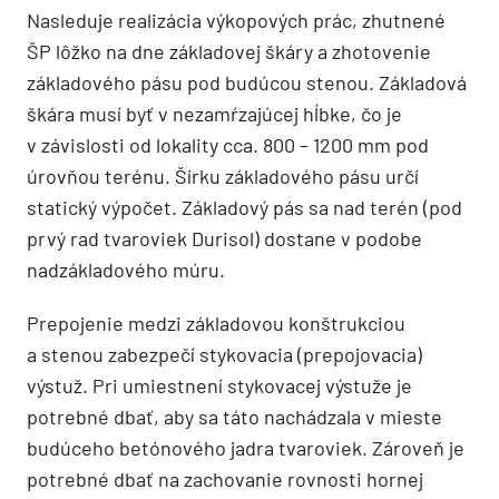
Nasleduje realizácia výkopových prác, zhutnené
ŠP lôžko na dne základovej škáry a zhotovenie
základového pásu pod budúcou stenou. Základová
škára musí byť v nezamŕzajúcej hĺbke, čo je
v závislosti od lokality cca. 800 – 1200 mm pod
úrovňou terénu. Šírku základového pásu určí
statický výpočet. Základový pás sa nad terén (pod
prvý rad tvaroviek Durisol) dostane v podobe
nadzákladového múru.
Prepojenie medzi základovou konštrukciou
a stenou zabezpečí stykovacia (prepojovacia)
výstuž. Pri umiestnení stykovacej výstuže je
potrebné dbať, aby sa táto nachádzala v mieste
budúceho betónového jadra tvaroviek. Zároveň je
potrebné dbať na zachovanie rovnosti hornej