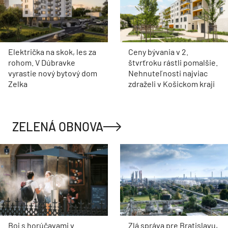
Električka na skok, les za
Ceny bývania v 2.
rohom. V Dúbravke
štvrťroku rástli pomalšie.
vyrastie nový bytový dom
Nehnuteľnosti najviac
Zelka
zdraželi v Košickom kraji
ZELENÁ OBNOVA
Boj s horúčavami v
Zlá správa pre Bratislavu,