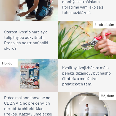
mnohých strašiakom.
Poradíme vám, ako sa z
toho nezblázniť!
Urob si sám
Starostlivosť o narcisy a
tulipány po odkvitnutí:
Prečo ich nestrihať príliš
skoro?
Môj dom
Kvalitný dvojizbák za málo
peňazí, dizajnový byt nášho
čitateľa a množstvo
praktických tém!
Môj dom
Práce mal nominované na
CE ZA AR, no pre ceny ich
nerobí. Architekt Alan
Prekop: Každý v umeleckej