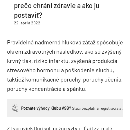
prečo chráni zdravie a ako ju
postaviť?
22. apríla 2022
Pravidelná nadmerná hluková záťaž spôsobuje
okrem zdravotných následkov, ako sú zvýšený
krvný tlak, riziko infarktu, zvýšená produkcia
stresového hormónu a poškodenie sluchu,
taktiež komunikačné poruchy, poruchy učenia,
poruchy koncentrácie a spánku.
Poznáte výhody Klubu ASB?
Stačí bezplatná registrácia a zí
Z tvaroviek Durisol možno vytvoriť aj tzv. malé