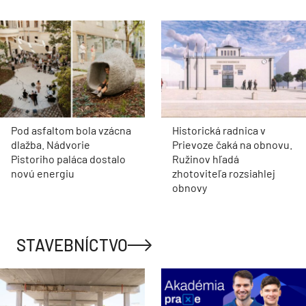
Pod asfaltom bola vzácna
Historická radnica v
dlažba. Nádvorie
Prievoze čaká na obnovu.
Pistoriho paláca dostalo
Ružinov hľadá
novú energiu
zhotoviteľa rozsiahlej
obnovy
STAVEBNÍCTVO