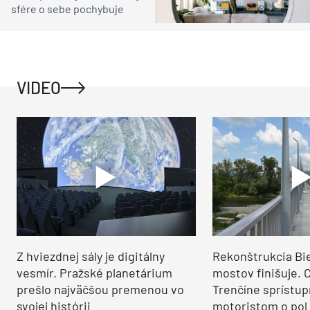
sfére o sebe pochybuje
VIDEO
Z hviezdnej sály je digitálny
Rekonštrukcia Bi
vesmír. Pražské planetárium
mostov finišuje. 
prešlo najväčšou premenou vo
Trenčíne sprístup
svojej histórii
motoristom o pol 