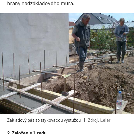
hrany nadzákladového múra.
Základový pás so stykovacou výstužou
|
Zdroj: Leier
2. Založenie 1. radu