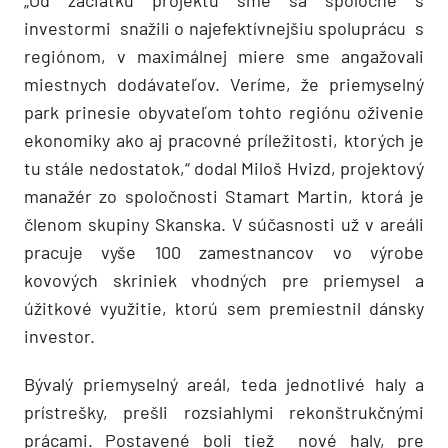
„Od začiatku projektu sme sa spoločne s
investormi snažili o najefektívnejšiu spoluprácu s
regiónom, v maximálnej miere sme angažovali
miestnych dodávateľov. Veríme, že priemyselný
park prinesie obyvateľom tohto regiónu oživenie
ekonomiky ako aj pracovné príležitosti, ktorých je
tu stále nedostatok,“ dodal Miloš Hvizd, projektový
manažér zo spoločnosti Stamart Martin, ktorá je
členom skupiny Skanska. V súčasnosti už v areáli
pracuje vyše 100 zamestnancov vo výrobe
kovových skriniek vhodných pre priemysel a
úžitkové využitie, ktorú sem premiestnil dánsky
investor.
Bývalý priemyselný areál, teda jednotlivé haly a
prístrešky, prešli rozsiahlymi rekonštrukčnými
prácami. Postavené boli tiež nové haly, pre