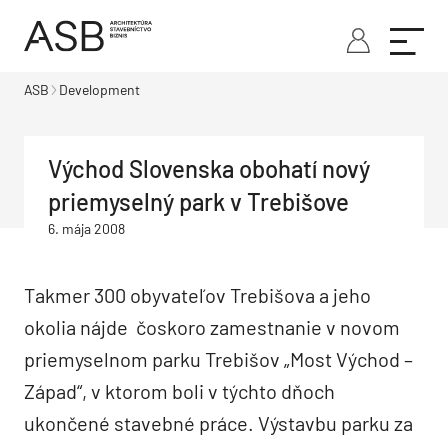
ASB
Development
Východ Slovenska obohatí nový
priemyselný park v Trebišove
6. mája 2008
Takmer 300 obyvateľov Trebišova a jeho
okolia nájde čoskoro zamestnanie v novom
priemyselnom parku Trebišov „Most Východ –
Západ“, v ktorom boli v týchto dňoch
ukončené stavebné práce. Výstavbu parku za