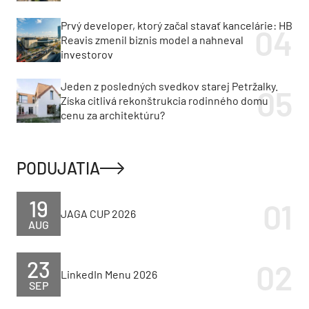
Prvý developer, ktorý začal stavať kancelárie: HB
Reavis zmenil biznis model a nahneval
investorov
Jeden z posledných svedkov starej Petržalky.
Získa citlivá rekonštrukcia rodinného domu
cenu za architektúru?
PODUJATIA
19
JAGA CUP 2026
AUG
23
LinkedIn Menu 2026
SEP