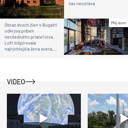
čas neostáva
Môj dom
Obraz dvoch žien v Bugatti
odkrýva príbeh
nevšedného priateľstva.
Loft inšpirovala
najrýchlejšia žena sveta,
Eliška Junková
VIDEO