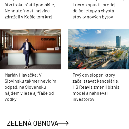
štvrťroku rástli pomalšie.
Lucron spustil predaj
Nehnuteľnosti najviac
ďalšej etapy a chystá
zdraželi v Košickom kraji
stovky nových bytov
Marián Hlavačka: V
Prvý developer, ktorý
Slovinsku takmer nevidím
začal stavať kancelárie:
odpad, na Slovensku
HB Reavis zmenil biznis
nájdem v lese aj fľaše od
model a nahneval
vodky
investorov
ZELENÁ OBNOVA