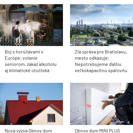
Boj s horúčavami v
Zlá správa pre Bratislavu,
Európe: volanie
mesto odkazuje:
seniorom, zákaz alkoholu
Nepotrebujeme ďalšiu
aj klimatické útočiská
veľkokapacitnú spaľovňu
Nová výzva Obnov dom
Obnov dom MINI PLUS