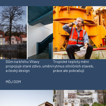
Dům na břehu Vltavy
Tropické teploty mění
propojuje staré zdivo, umění
rytmus silničních staveb,
a český design
práce ale pokračují
MÔJ DOM