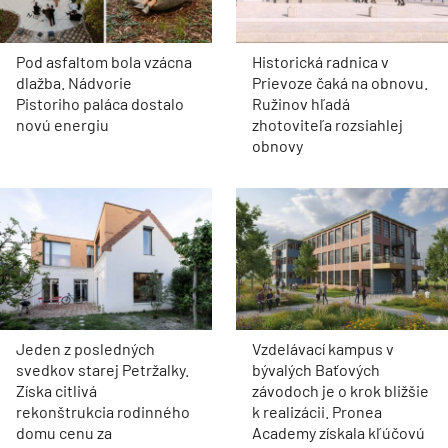
Pod asfaltom bola vzácna
Historická radnica v
dlažba. Nádvorie
Prievoze čaká na obnovu.
Pistoriho paláca dostalo
Ružinov hľadá
novú energiu
zhotoviteľa rozsiahlej
obnovy
Jeden z posledných
Vzdelávací kampus v
svedkov starej Petržalky.
bývalých Baťových
Získa citlivá
závodoch je o krok bližšie
rekonštrukcia rodinného
k realizácii. Pronea
domu cenu za
Academy získala kľúčovú