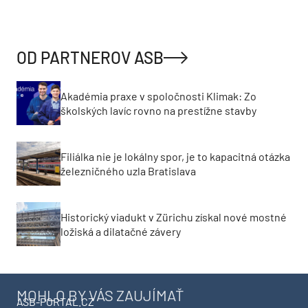
OD PARTNEROV ASB
Akadémia praxe v spoločnosti Klimak: Zo
školských lavíc rovno na prestížne stavby
Filiálka nie je lokálny spor, je to kapacitná otázka
železničného uzla Bratislava
Historický viadukt v Zürichu získal nové mostné
ložiská a dilatačné závery
MOHLO BY VÁS ZAUJÍMAŤ
ASB-PORTAL.CZ