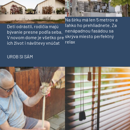
Na šírku má len 5 metrov a
ľahko ho prehliadnete. Za
Deti odrástli, rodičia majú
nenápadnou fasádou sa
bývanie presne podľa seba.
skrýva miesto perfektný
V novom dome je všetko pre
relax
ich život i návštevy vnúčat
UROB SI SÁM