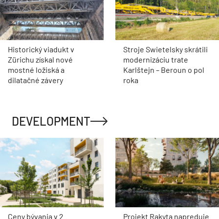
Historický viadukt v
Stroje Swietelsky skrátili
Zürichu získal nové
modernizáciu trate
mostné ložiská a
Karlštejn – Beroun o pol
dilatačné závery
roka
DEVELOPMENT
Ceny bývania v 2.
Projekt Rakyta napreduje.