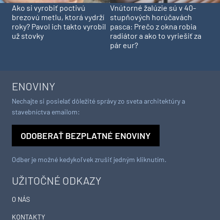
Ako si vyrobiť poctivú
Vnútorné žalúzie sú v 40-
brezovú metlu, ktorá vydrží
stupňových horúčavách
roky? Pavol ich takto vyrobil
pasca: Prečo z okna robia
už stovky
radiátor a ako to vyriešiť za
pár eur?
ENOVINY
Nechajte si posielať dôležité správy zo sveta architektúry a
stavebníctva emailom:
ODOBERAŤ BEZPLATNÉ ENOVINY
Odber je možné kedykoľvek zrušiť jedným kliknutím.
UŽITOČNÉ ODKAZY
O NÁS
KONTAKTY