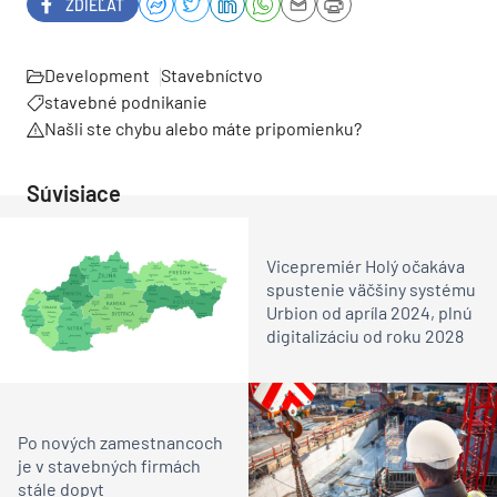
ZDIEĽAŤ
Development
Stavebníctvo
stavebné podnikanie
Našli ste chybu alebo máte pripomienku?
Súvisiace
Vicepremiér Holý očakáva
spustenie väčšiny systému
Urbion od apríla 2024, plnú
digitalizáciu od roku 2028
Po nových zamestnancoch
je v stavebných firmách
stále dopyt