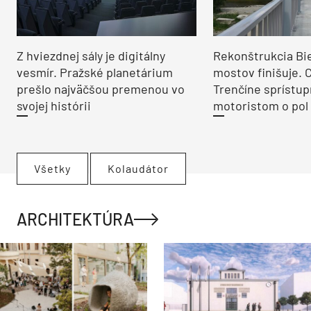
Z hviezdnej sály je digitálny
Rekonštrukcia Bi
vesmír. Pražské planetárium
mostov finišuje. 
prešlo najväčšou premenou vo
Trenčíne sprístup
svojej histórii
motoristom o pol 
Všetky
Kolaudátor
ARCHITEKTÚRA