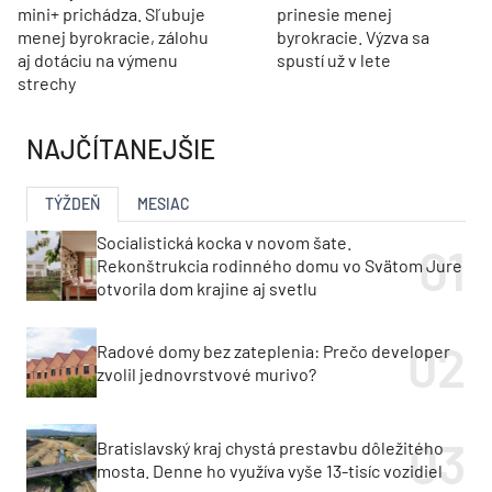
mini+ prichádza. Sľubuje
prinesie menej
menej byrokracie, zálohu
byrokracie. Výzva sa
aj dotáciu na výmenu
spustí už v lete
strechy
NAJČÍTANEJŠIE
TÝŽDEŇ
MESIAC
Socialistická kocka v novom šate.
Rekonštrukcia rodinného domu vo Svätom Jure
otvorila dom krajine aj svetlu
Radové domy bez zateplenia: Prečo developer
zvolil jednovrstvové murivo?
Bratislavský kraj chystá prestavbu dôležitého
mosta. Denne ho využíva vyše 13-tisíc vozidiel