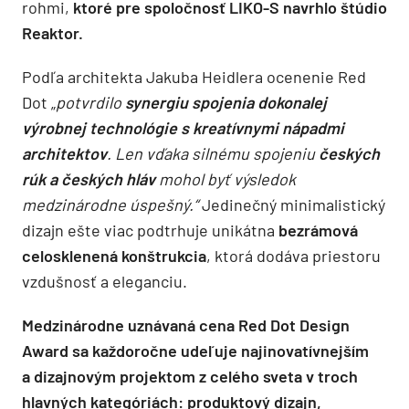
rohmi,
ktoré pre spoločnosť LIKO-S navrhlo štúdio
Reaktor.
Podľa architekta Jakuba Heidlera ocenenie Red
Dot „
potvrdilo
synergiu spojenia dokonalej
výrobnej technológie s kreatívnymi nápadmi
architektov
. Len vďaka silnému spojeniu
českých
rúk a českých hláv
mohol byť výsledok
medzinárodne úspešný.“
Jedinečný minimalistický
dizajn ešte viac podtrhuje unikátna
bezrámová
celosklenená konštrukcia
, ktorá dodáva priestoru
vzdušnosť a eleganciu.
Medzinárodne uznávaná cena Red Dot Design
Award sa každoročne udeľuje najinovatívnejším
a dizajnovým projektom z celého sveta v troch
hlavných kategóriách: produktový dizajn,