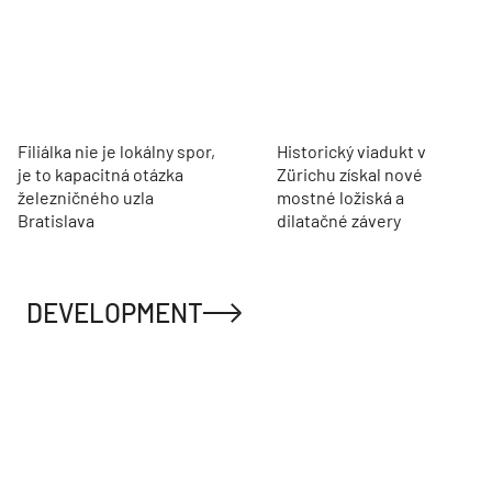
Filiálka nie je lokálny spor,
Historický viadukt v
je to kapacitná otázka
Zürichu získal nové
železničného uzla
mostné ložiská a
Bratislava
dilatačné závery
DEVELOPMENT