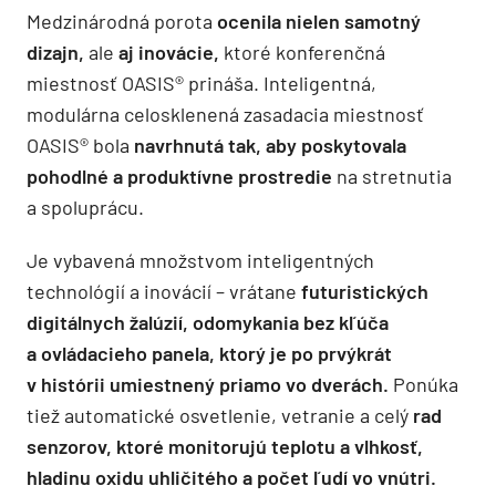
Medzinárodná porota
ocenila nielen samotný
dizajn,
ale
aj inovácie,
ktoré konferenčná
miestnosť OASIS® prináša. Inteligentná,
modulárna celosklenená zasadacia miestnosť
OASIS® bola
navrhnutá tak, aby poskytovala
pohodlné a produktívne prostredie
na stretnutia
a spoluprácu.
Je vybavená množstvom inteligentných
technológií a inovácií – vrátane
futuristických
digitálnych žalúzií, odomykania bez kľúča
a ovládacieho panela, ktorý je po prvýkrát
v histórii umiestnený priamo vo dverách.
Ponúka
tiež automatické osvetlenie, vetranie a celý
rad
senzorov, ktoré monitorujú teplotu a vlhkosť,
hladinu oxidu uhličitého a počet ľudí vo vnútri.