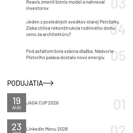
Reavis zmenil biznis model a nahneval
investorov
Jeden z posledných svedkov starej Petržalky.
Získa citlivá rekonštrukcia rodinného domu
cenu za architektúru?
Pod asfaltom bola vzácna dlažba. Nádvorie
Pistoriho paláca dostalo novú energiu
PODUJATIA
19
JAGA CUP 2026
AUG
23
LinkedIn Menu 2026