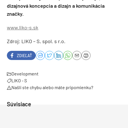
dizajnová koncepcia a dizajn a komunikácia
značky.
www.liko-s.sk
Zdroj: LIKO – S, spol. s r.o.
ZDIEĽAŤ
Development
LIKO - S
Našli ste chybu alebo máte pripomienku?
Súvisiace