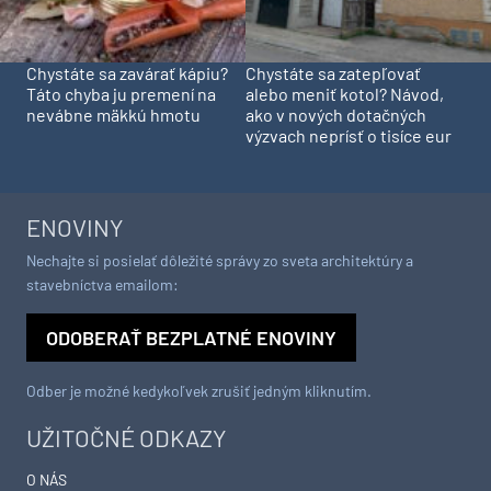
Chystáte sa zavárať kápiu?
Chystáte sa zatepľovať
Táto chyba ju premení na
alebo meniť kotol? Návod,
nevábne mäkkú hmotu
ako v nových dotačných
výzvach neprísť o tisíce eur
ENOVINY
Nechajte si posielať dôležité správy zo sveta architektúry a
stavebníctva emailom:
ODOBERAŤ BEZPLATNÉ ENOVINY
Odber je možné kedykoľvek zrušiť jedným kliknutím.
UŽITOČNÉ ODKAZY
O NÁS