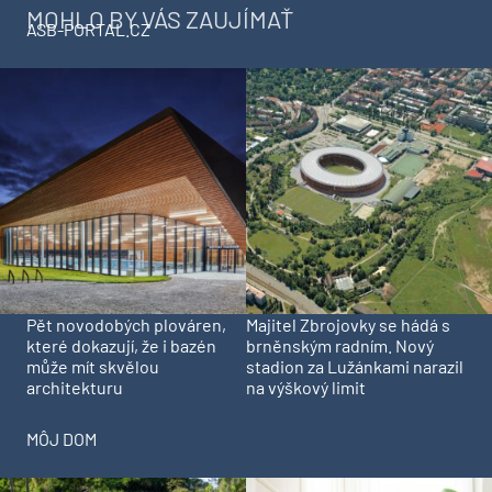
MOHLO BY VÁS ZAUJÍMAŤ
ASB-PORTAL.CZ
Pět novodobých plováren,
Majitel Zbrojovky se hádá s
které dokazují, že i bazén
brněnským radním. Nový
může mít skvělou
stadion za Lužánkami narazil
architekturu
na výškový limit
MÔJ DOM