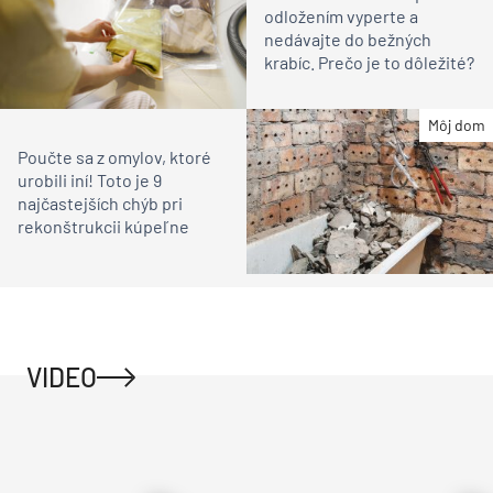
odložením vyperte a
nedávajte do bežných
krabíc. Prečo je to dôležité?
Môj dom
Poučte sa z omylov, ktoré
urobili iní! Toto je 9
najčastejších chýb pri
rekonštrukcii kúpeľne
VIDEO