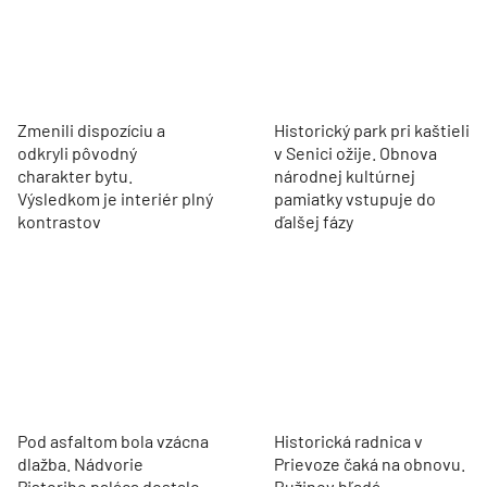
Zmenili dispozíciu a
Historický park pri kaštieli
odkryli pôvodný
v Senici ožije. Obnova
charakter bytu.
národnej kultúrnej
Výsledkom je interiér plný
pamiatky vstupuje do
kontrastov
ďalšej fázy
Pod asfaltom bola vzácna
Historická radnica v
dlažba. Nádvorie
Prievoze čaká na obnovu.
Pistoriho paláca dostalo
Ružinov hľadá