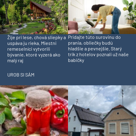
Pridajte túto surovinu do
Žije pri lese, chová sliepky a
prania, obliečky budú
uspáva ju rieka. Miestni
hladšie a pevnejšie. Starý
remeselníci vytvorili
trik z hotelov poznali už naše
bývanie, ktoré vyzerá ako
babičky
malý raj
UROB SI SÁM