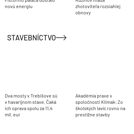
novú energiu
zhotoviteľa rozsiahlej
obnovy
STAVEBNÍCTVO
Dva mosty v Trebišove sú
Akadémia praxe v
v havarijnom stave. Čaká
spoločnosti Klimak: Zo
ich oprava spolu za 11,4
školských lavíc rovno na
mil. eur
prestížne stavby