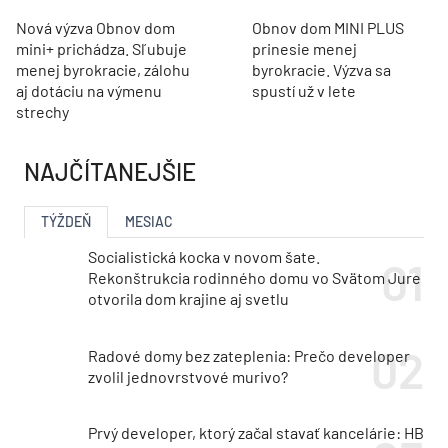
Nová výzva Obnov dom
Obnov dom MINI PLUS
mini+ prichádza. Sľubuje
prinesie menej
menej byrokracie, zálohu
byrokracie. Výzva sa
aj dotáciu na výmenu
spustí už v lete
strechy
NAJČÍTANEJŠIE
TÝŽDEŇ
MESIAC
Socialistická kocka v novom šate.
Rekonštrukcia rodinného domu vo Svätom Jure
otvorila dom krajine aj svetlu
Radové domy bez zateplenia: Prečo developer
zvolil jednovrstvové murivo?
Prvý developer, ktorý začal stavať kancelárie: HB