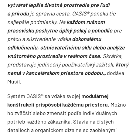
vytvárať lepšie životné prostredie pre ľudí
a prírodu
je správna cesta. OASIS® ponúka tie
najlepšie podmienky. Na
každom rušnom
pracovisku poskytne úplný pokoj a pohodlie
pre
prácu a sústredenie vďaka
dokonalému
odhlučneniu, stmievateľnému sklu alebo analýze
vnútorného prostredia v reálnom čase.
Skrátka,
predstavuje jedinečný používateľský zážitok,
ktorý
nemá v kancelárskom priestore obdobu,
„
dodáva
Musil.
Systém OASIS® sa vďaka svojej
modulárnej
konštrukcii prispôsobí každému priestoru.
Možno
ho zväčšiť alebo zmenšiť podľa individuálnych
potrieb každého zákazníka. Stavia na čistých
detailoch a organickom dizajne so zaoblenými