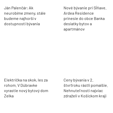
Ján Palenčár: Ak
Nové bývanie pri Sĺňave.
neurobíme zmeny, stále
Ardea Residence
budeme najhorší v
prinesie do obce Banka
dostupnosti bývania
desiatky bytov a
apartmánov
Električka na skok, les za
Ceny bývania v 2.
rohom. V Dúbravke
štvrťroku rástli pomalšie.
vyrastie nový bytový dom
Nehnuteľnosti najviac
Zelka
zdraželi v Košickom kraji