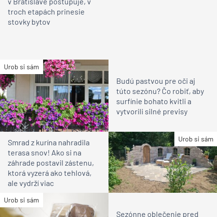
v Bratislave postupuje, v
troch etapách prinesie
stovky bytov
Urob si sám
Budú pastvou pre oči aj
túto sezónu? Čo robiť, aby
surfínie bohato kvitli a
vytvorili silné previsy
Urob si sám
Smrad z kurína nahradila
terasa snov! Ako si na
záhrade postavil zástenu,
ktorá vyzerá ako tehlová,
ale vydrží viac
Urob si sám
Sezónne oblečenie pred