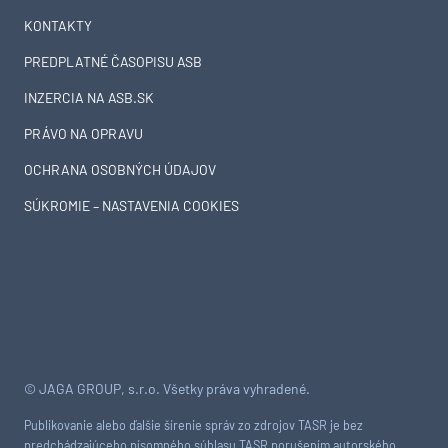
KONTAKTY
PREDPLATNÉ ČASOPISU ASB
INZERCIA NA ASB.SK
PRÁVO NA OPRAVU
OCHRANA OSOBNÝCH ÚDAJOV
SÚKROMIE – NASTAVENIA COOKIES
© JAGA GROUP, s.r.o. Všetky práva vyhradené.
Publikovanie alebo ďalšie šírenie správ zo zdrojov TASR je bez
predchádzajúceho písomného súhlasu TASR porušením autorského