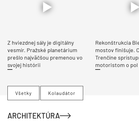
Z hviezdnej sály je digitálny
Rekonštrukcia Bi
vesmír. Pražské planetárium
mostov finišuje. 
prešlo najväčšou premenou vo
Trenčíne sprístup
svojej histórii
motoristom o pol 
Všetky
Kolaudátor
ARCHITEKTÚRA