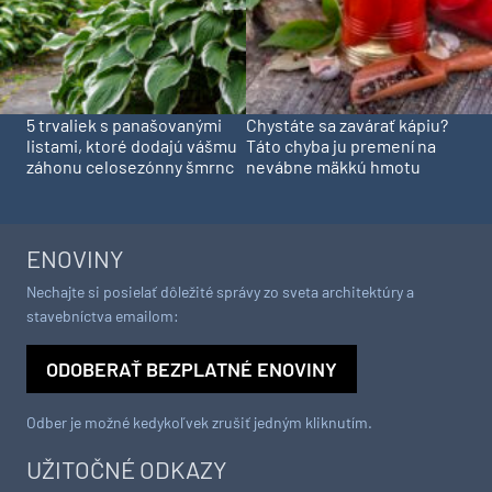
5 trvaliek s panašovanými
Chystáte sa zavárať kápiu?
listami, ktoré dodajú vášmu
Táto chyba ju premení na
záhonu celosezónny šmrnc
nevábne mäkkú hmotu
ENOVINY
Nechajte si posielať dôležité správy zo sveta architektúry a
stavebníctva emailom:
ODOBERAŤ BEZPLATNÉ ENOVINY
Odber je možné kedykoľvek zrušiť jedným kliknutím.
UŽITOČNÉ ODKAZY