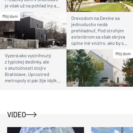
je však už na pohľad iný ako
susedia
Môj dom
Drevodom na Devíne sa
jednoducho nedá
prehliadnuť. Pod strohým
exteriérom sa však skrýva
úplne iné vnútro, ako by ste
čakali
Môj dom
Vyzerá ako vystrihnutý
z typickej dedinky, ale
v skutočnosti stojí v
Bratislave. Uprostred
metropoly si pár žije idylku
ako na vidieku
VIDEO