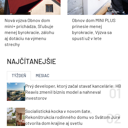
Nová výzva Obnov dom
Obnov dom MINI PLUS
mini+ prichádza. Sľubuje
prinesie menej
menej byrokracie, zálohu
byrokracie. Výzva sa
aj dotáciu na výmenu
spustí už v lete
strechy
NAJČÍTANEJŠIE
TÝŽDEŇ
MESIAC
Prvý developer, ktorý začal stavať kancelárie: HB
Reavis zmenil biznis model a nahneval
investorov
Socialistická kocka v novom šate.
Rekonštrukcia rodinného domu vo Svätom Jure
otvorila dom krajine aj svetlu