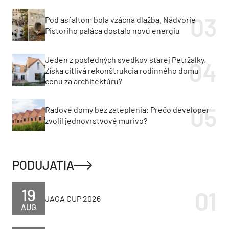
Pod asfaltom bola vzácna dlažba. Nádvorie
Pistoriho paláca dostalo novú energiu
Jeden z posledných svedkov starej Petržalky.
Získa citlivá rekonštrukcia rodinného domu
cenu za architektúru?
Radové domy bez zateplenia: Prečo developer
zvolil jednovrstvové murivo?
PODUJATIA
19
JAGA CUP 2026
AUG