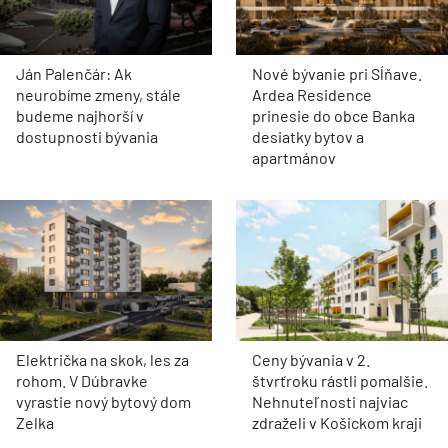
Ján Palenčár: Ak
Nové bývanie pri Sĺňave.
neurobíme zmeny, stále
Ardea Residence
budeme najhorší v
prinesie do obce Banka
dostupnosti bývania
desiatky bytov a
apartmánov
Električka na skok, les za
Ceny bývania v 2.
rohom. V Dúbravke
štvrťroku rástli pomalšie.
vyrastie nový bytový dom
Nehnuteľnosti najviac
Zelka
zdraželi v Košickom kraji