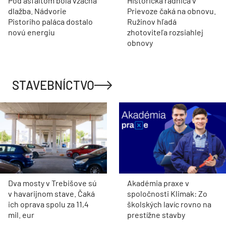
Pod asfaltom bola vzácna
Historická radnica v
dlažba. Nádvorie
Prievoze čaká na obnovu.
Pistoriho paláca dostalo
Ružinov hľadá
novú energiu
zhotoviteľa rozsiahlej
obnovy
STAVEBNÍCTVO
Dva mosty v Trebišove sú
Akadémia praxe v
v havarijnom stave. Čaká
spoločnosti Klimak: Zo
ich oprava spolu za 11,4
školských lavíc rovno na
mil. eur
prestížne stavby