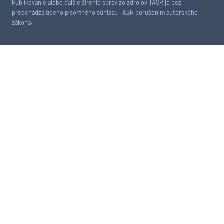
Publikovanie alebo ďalšie šírenie správ zo zdrojov TASR je bez
predchádzajúceho písomného súhlasu TASR porušením autorského
zákona.