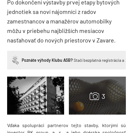
Po dokončení výstavby prvej etapy bytových
jednotiek sa noví nájomníci z radov
zamestnancov a manažérov automobilky
môžu v priebehu najbližších mesiacov
nasťahovať do nových priestorov v Zavare.
Poznáte výhody Klubu ASB?
Stačí bezplatná registrácia a zí
Vďaka spolupráci partnerov tejto stavby, ktorými sú
investor BK group, a. s., a jeho dcérska spoločnosť