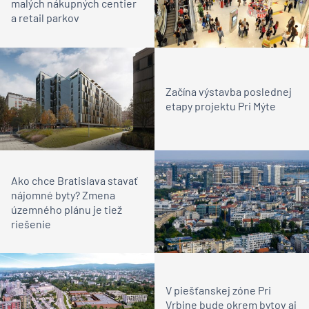
malých nákupných centier
a retail parkov
Začína výstavba poslednej
etapy projektu Pri Mýte
Ako chce Bratislava stavať
nájomné byty? Zmena
územného plánu je tiež
riešenie
V piešťanskej zóne Pri
Vrbine bude okrem bytov aj