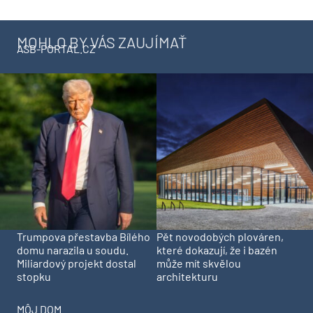
MOHLO BY VÁS ZAUJÍMAŤ
ASB-PORTAL.CZ
Trumpova přestavba Bílého
Pět novodobých plováren,
domu narazila u soudu.
které dokazují, že i bazén
Miliardový projekt dostal
může mít skvělou
stopku
architekturu
MÔJ DOM