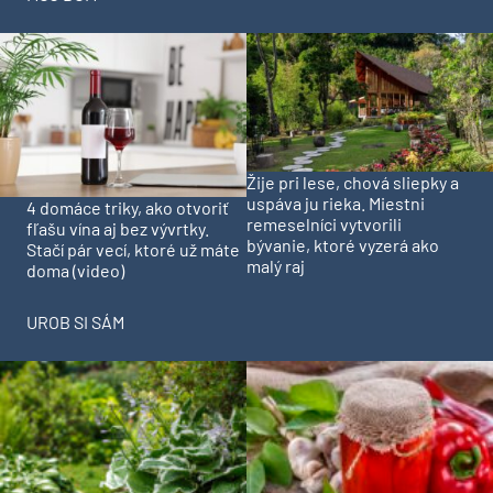
Žije pri lese, chová sliepky a
uspáva ju rieka. Miestni
4 domáce triky, ako otvoriť
remeselníci vytvorili
fľašu vína aj bez vývrtky.
bývanie, ktoré vyzerá ako
Stačí pár vecí, ktoré už máte
malý raj
doma (video)
UROB SI SÁM