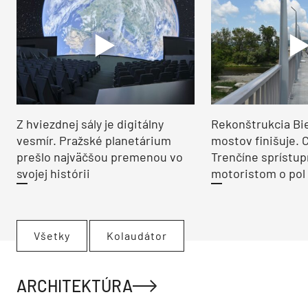
Z hviezdnej sály je digitálny
Rekonštrukcia Bi
vesmír. Pražské planetárium
mostov finišuje. 
prešlo najväčšou premenou vo
Trenčíne sprístup
svojej histórii
motoristom o pol 
Všetky
Kolaudátor
ARCHITEKTÚRA