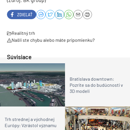
(Zdroj: BK group)
ZDIEĽAŤ
Realitný trh
Našli ste chybu alebo máte pripomienku?
Súvisiace
Bratislava downtown:
Pozrite sa do budúcnosti v
3D modeli
Trh strednej a východnej
Európy: Vzrástol významu