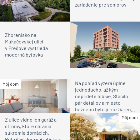
zariadenie pre seniorov
Zhorenisko na
Mukačevskej ulici
v Prešove vystrieda
moderná bytovka
Na pohľad vyzerá úplne
Môj dom
jednoducho, až kým
neprídete hlbšie. Stačilo
pár detailov a miesto
bežného bytu je rozžiarené
bývanie pre rodinu
Môj dom
Z ulice vidno len garáž a
stromy, ktoré chránia
súkromie domácich.
Príťažlivý dom v Bratislave