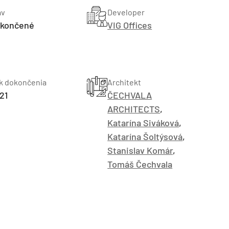
av
Developer
končené
VIG Offices
k dokončenia
Architekt
21
ČECHVALA
ARCHITECTS
,
Katarína Siváková
,
Katarína Šoltýsová
,
Stanislav Komár
,
Tomáš Čechvala