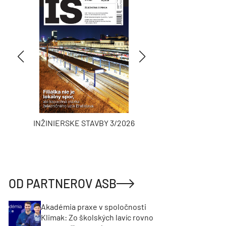
INŽINIERSKE STAVBY 3/2026
ASB
OD PARTNEROV ASB
Akadémia praxe v spoločnosti
Klimak: Zo školských lavíc rovno