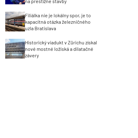
na prestížne stavby
Filiálka nie je lokálny spor, je to
kapacitná otázka železničného
uzla Bratislava
Historický viadukt v Zürichu získal
nové mostné ložiská a dilatačné
závery