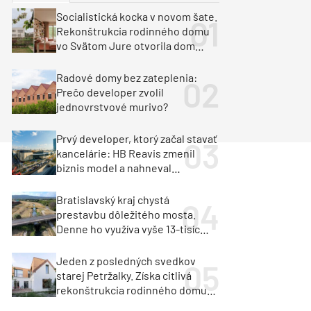
y
Klimatizácia a vetranie
Socialistická kocka v novom šate.
urz Milan Murcka
Rekonštrukcia rodinného domu
vo Svätom Jure otvorila dom
krajine aj svetlu
Radové domy bez zateplenia:
Prečo developer zvolil
jednovrstvové murivo?
Prvý developer, ktorý začal stavať
kancelárie: HB Reavis zmenil
biznis model a nahneval
investorov
Bratislavský kraj chystá
prestavbu dôležitého mosta.
Denne ho využíva vyše 13-tisíc
vozidiel
Jeden z posledných svedkov
starej Petržalky. Získa citlivá
rekonštrukcia rodinného domu
cenu za architektúru?