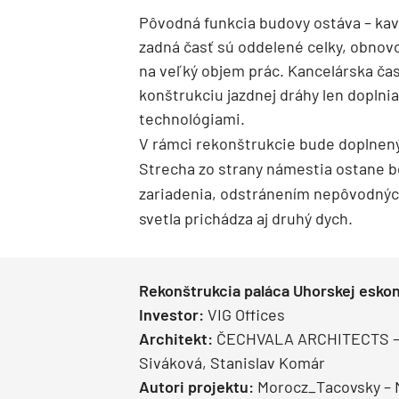
Pôvodná funkcia budovy ostáva – kav
zadná časť sú oddelené celky, obnov
na veľký objem prác. Kancelárska ča
konštrukciu jazdnej dráhy len dopln
technológiami.
V rámci rekonštrukcie bude doplnen
Strecha zo strany námestia ostane b
zariadenia, odstránením nepôvodnýc
svetla prichádza aj druhý dych.
Rekonštrukcia paláca Uhorskej esko
Investor:
VIG Offices
Architekt:
ČECHVALA ARCHITECTS – T
Siváková, Stanislav Komár
Autori projektu:
Morocz_Tacovsky – M