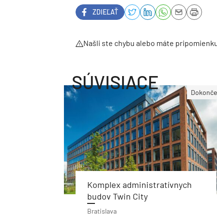
ZDIEĽAŤ
Našli ste chybu alebo máte pripomienk
SÚVISIACE
Dokonče
Komplex administratívnych
budov Twin City
Bratislava