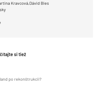
Martina Kravcová,Dávid Bies
sky
e
ítajte si tiež
land po rekonštrukcii?