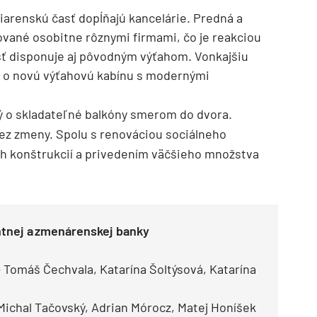
iarenskú časť dopĺňajú kancelárie. Predná a
ované osobitne rôznymi firmami, čo je reakciou
sť disponuje aj pôvodným výťahom. Vonkajšiu
ia o novú výťahovú kabínu s modernými
ý o skladateľné balkóny smerom do dvora.
ez zmeny. Spolu s renováciou sociálneho
h konštrukcií a privedením väčšieho množstva
TZB HAUSTECHNIK 3/2026
ntnej a zmenárenskej banky
omáš Čechvala, Katarína Šoltýsová, Katarína
ichal Tačovský, Adrian Mórocz, Matej Honíšek