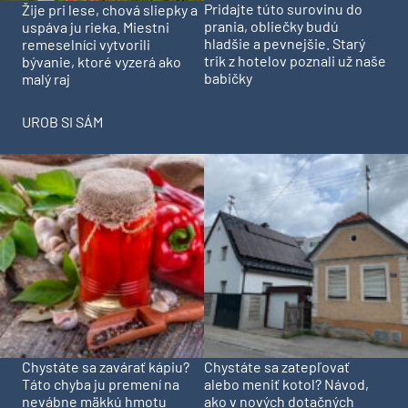
Pridajte túto surovinu do
Žije pri lese, chová sliepky a
prania, obliečky budú
uspáva ju rieka. Miestni
hladšie a pevnejšie. Starý
remeselníci vytvorili
trik z hotelov poznali už naše
bývanie, ktoré vyzerá ako
babičky
malý raj
UROB SI SÁM
Chystáte sa zavárať kápiu?
Chystáte sa zatepľovať
Táto chyba ju premení na
alebo meniť kotol? Návod,
nevábne mäkkú hmotu
ako v nových dotačných