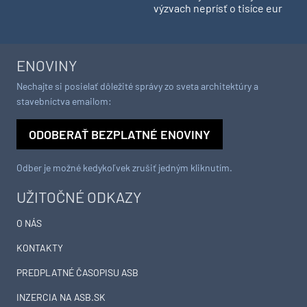
výzvach neprísť o tisíce eur
ENOVINY
Nechajte si posielať dôležité správy zo sveta architektúry a
stavebníctva emailom:
ODOBERAŤ BEZPLATNÉ ENOVINY
Odber je možné kedykoľvek zrušiť jedným kliknutím.
UŽITOČNÉ ODKAZY
O NÁS
KONTAKTY
PREDPLATNÉ ČASOPISU ASB
INZERCIA NA ASB.SK