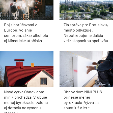
Boj s horúčavami v
Zlá správa pre Bratislavu,
Európe: volanie
mesto odkazuje:
seniorom, zákaz alkoholu
Nepotrebujeme ďalšiu
aj klimatické útočiská
veľkokapacitnú spaľovňu
Nová výzva Obnov dom
Obnov dom MINI PLUS
mini+ prichádza. Sľubuje
prinesie menej
menej byrokracie, zálohu
byrokracie. Výzva sa
aj dotáciu na výmenu
spustí už v lete
strechy