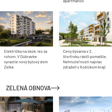
apartmánov
Električka na skok, les za
Ceny bývania v 2.
rohom. V Dúbravke
štvrťroku rástli pomalšie.
vyrastie nový bytový dom
Nehnuteľnosti najviac
Zelka
zdraželi v Košickom kraji
ZELENÁ OBNOVA