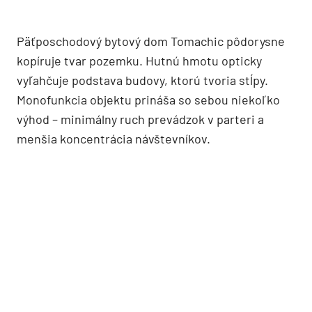
Päťposchodový bytový dom Tomachic pôdorysne
kopíruje tvar pozemku. Hutnú hmotu opticky
vyľahčuje podstava budovy, ktorú tvoria stĺpy.
Monofunkcia objektu prináša so sebou niekoľko
výhod – minimálny ruch prevádzok v parteri a
menšia koncentrácia návštevníkov.