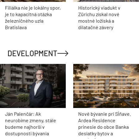
Filiálka nie je lokálny spor,
Historický viadukt v
je to kapacitná otázka
Zürichu získal nové
železničného uzla
mostné ložiská a
Bratislava
dilatačné závery
DEVELOPMENT
Ján Palenčár: Ak
Nové bývanie pri Sĺňave.
neurobíme zmeny, stále
Ardea Residence
budeme najhorší v
prinesie do obce Banka
dostupnosti bývania
desiatky bytov a