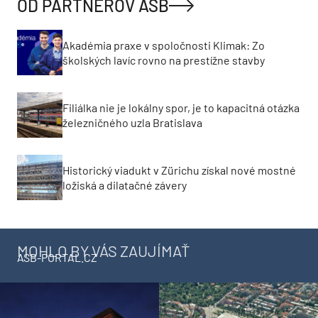
OD PARTNEROV ASB
Akadémia praxe v spoločnosti Klimak: Zo
školských lavíc rovno na prestížne stavby
Filiálka nie je lokálny spor, je to kapacitná otázka
železničného uzla Bratislava
Historický viadukt v Zürichu získal nové mostné
ložiská a dilatačné závery
MOHLO BY VÁS ZAUJÍMAŤ
ASB-PORTAL.CZ