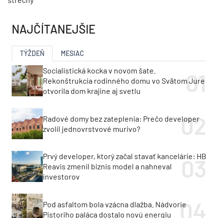
NAJČÍTANEJŠIE
TÝŽDEŇ
MESIAC
Socialistická kocka v novom šate.
Rekonštrukcia rodinného domu vo Svätom Jure
otvorila dom krajine aj svetlu
Radové domy bez zateplenia: Prečo developer
zvolil jednovrstvové murivo?
Prvý developer, ktorý začal stavať kancelárie: HB
Reavis zmenil biznis model a nahneval
investorov
Pod asfaltom bola vzácna dlažba. Nádvorie
Pistoriho paláca dostalo novú energiu