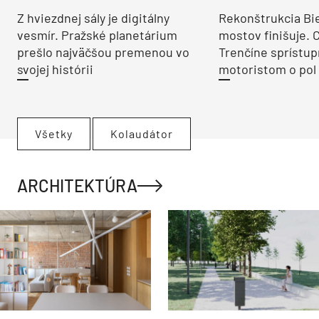
Z hviezdnej sály je digitálny
Rekonštrukcia Bi
vesmír. Pražské planetárium
mostov finišuje. 
prešlo najväčšou premenou vo
Trenčíne sprístup
svojej histórii
motoristom o pol 
Všetky
Kolaudátor
ARCHITEKTÚRA