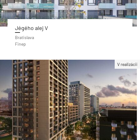
Jégého alej V
Bratislava
Finep
V realizácii