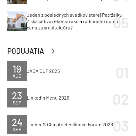
Jeden z posledných svedkov starej Petržalky.
Získa citlivá rekonštrukcia rodinného domu
cenu za architektúru?
PODUJATIA
19
JAGA CUP 2026
AUG
23
LinkedIn Menu 2026
SEP
24
Timber & Climate Resilience Forum 2026
SEP