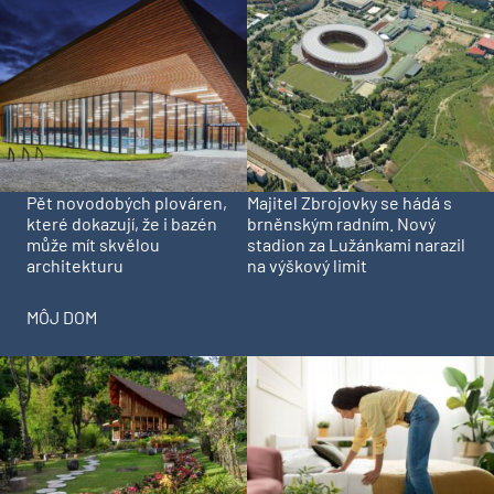
Pět novodobých plováren,
Majitel Zbrojovky se hádá s
které dokazují, že i bazén
brněnským radním. Nový
může mít skvělou
stadion za Lužánkami narazil
architekturu
na výškový limit
MÔJ DOM