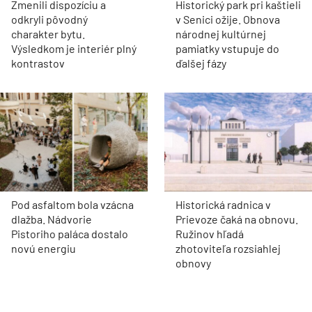
Zmenili dispozíciu a
Historický park pri kaštieli
odkryli pôvodný
v Senici ožije. Obnova
charakter bytu.
národnej kultúrnej
Výsledkom je interiér plný
pamiatky vstupuje do
kontrastov
ďalšej fázy
Pod asfaltom bola vzácna
Historická radnica v
dlažba. Nádvorie
Prievoze čaká na obnovu.
Pistoriho paláca dostalo
Ružinov hľadá
novú energiu
zhotoviteľa rozsiahlej
obnovy