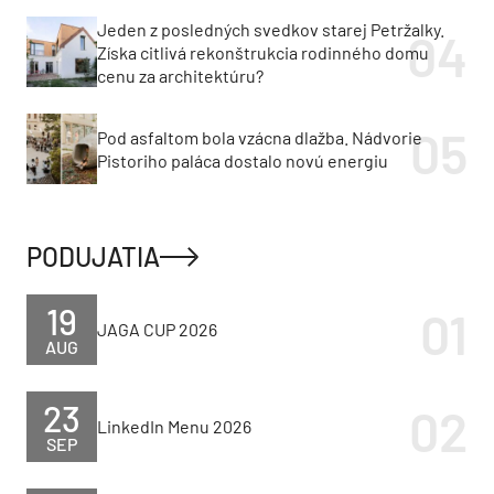
Ceny bývania v 2.
Projekt Rakyta napreduje.
štvrťroku rástli pomalšie.
Lucron spustil predaj
Nehnuteľnosti najviac
ďalšej etapy a chystá
zdraželi v Košickom kraji
stovky nových bytov
ZELENÁ OBNOVA