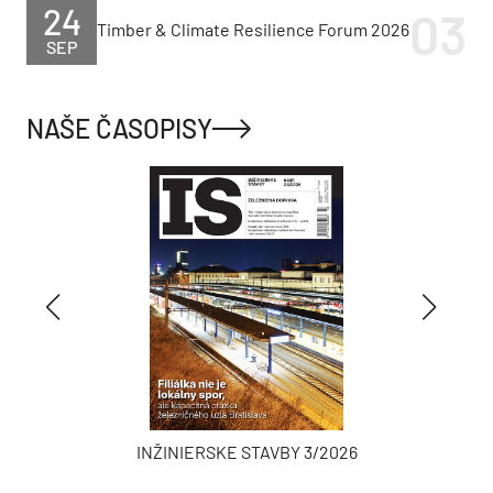
Boj s horúčavami v
Zlá správa pre Bratislavu,
Európe: volanie
mesto odkazuje:
seniorom, zákaz alkoholu
Nepotrebujeme ďalšiu
aj klimatické útočiská
veľkokapacitnú spaľovňu
Nová výzva Obnov dom
Obnov dom MINI PLUS
mini+ prichádza. Sľubuje
prinesie menej
menej byrokracie, zálohu
byrokracie. Výzva sa
aj dotáciu na výmenu
spustí už v lete
strechy
NAJČÍTANEJŠIE