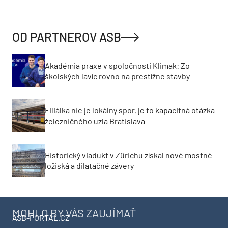
TÝŽDEŇ
MESIAC
Socialistická kocka v novom šate.
Rekonštrukcia rodinného domu vo Svätom Jure
otvorila dom krajine aj svetlu
Radové domy bez zateplenia: Prečo developer
zvolil jednovrstvové murivo?
Prvý developer, ktorý začal stavať kancelárie: HB
Reavis zmenil biznis model a nahneval
investorov
Jeden z posledných svedkov starej Petržalky.
Získa citlivá rekonštrukcia rodinného domu
cenu za architektúru?
Pod asfaltom bola vzácna dlažba. Nádvorie