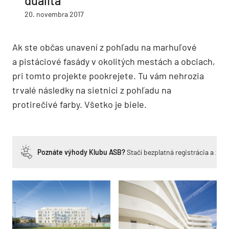
dualita
20. novembra 2017
Ak ste občas unavení z pohľadu na marhuľové
a pistáciové fasády v okolitých mestách a obciach,
pri tomto projekte pookrejete. Tu vám nehrozia
trvalé následky na sietnici z pohľadu na
protirečivé farby. Všetko je biele.
Poznáte výhody Klubu ASB?
Stačí bezplatná registrácia a zí