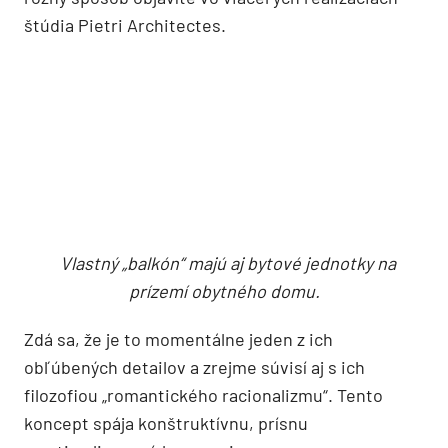
Tvarovo diametrálne odlišná severná fasáda
bytového domu.
Na južnej strane obytného domu, kde majú
obyvatelia výhľad na zeleň, sa fasáda rozvoľňuje
v horizontálnych „vlnách“ balkónov objímajúcich
všetky poschodia vrátane prízemia. „Obalené“ sú
v zábradliach z perforovaného kovu a jednotlivé
balkóny od seba oddelené takisto perforovaným
plechom, no v podobe 50 cm širokej „klietky“ pre
dosiahnutie väčšieho súkromia medzi susedmi.
Mimochodom, perforácie fasádnych prvkov na