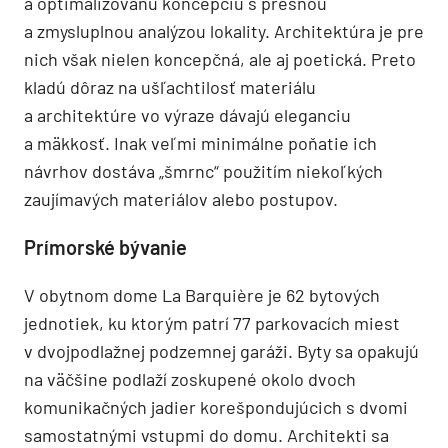
rôzny spôsob objavíte vo viacerých realizáciách
štúdia Pietri Architectes.