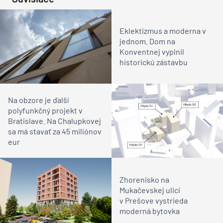
Lokalitný program:
62 bytových jednotiek
Parkovacie miesta:
77
2
Zastavaná plocha:
3 737 m
Fasády:
DSA Méditerranée
Náklady:
6,1 milióna eur
Ukončenie výstavby:
november 2016