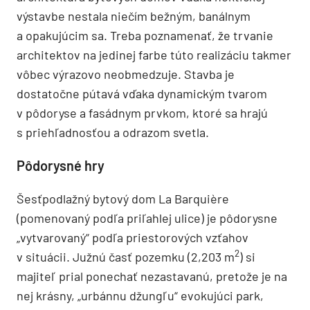
a potreba stavania vysoká, takže dochádza k ich
„trhovej štandardizácii“ a hyperregulácii. Pietri
Architectes sa chcú vyhnúť tomu, aby sa
architektúra bytových domov vďaka hektickej
výstavbe nestala niečím bežným, banálnym
a opakujúcim sa. Treba poznamenať, že trvanie
architektov na jedinej farbe túto realizáciu takmer
vôbec výrazovo neobmedzuje. Stavba je
dostatočne pútavá vďaka dynamickým tvarom
v pôdoryse a fasádnym prvkom, ktoré sa hrajú
s priehľadnosťou a odrazom svetla.
Pôdorysné hry
Šesťpodlažný bytový dom La Barquière
(pomenovaný podľa priľahlej ulice) je pôdorysne