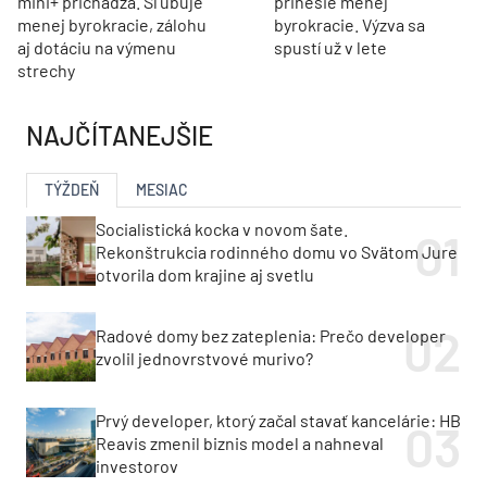
železničného uzla
mostné ložiská a
Bratislava
dilatačné závery
DEVELOPMENT
Nové bývanie pri Sĺňave.
Električka na skok, les za
Ardea Residence
rohom. V Dúbravke
prinesie do obce Banka
vyrastie nový bytový dom
desiatky bytov a
Zelka
apartmánov