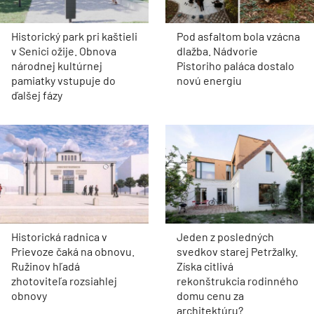
v prírode vytvorila útulný
domček na oddych a
načerpanie síl
Môj dom
Starý dom v Michalovciach
mal to najlepšie za sebou.
Po veľkej premene je
pozemok na nepoznanie,
domáci tu majú vidiecku
idylku
Dom z tehly
Bytový dom stavajú z tehly:
Bývanie vylepšujú okná
vyvinuté na mieru
Môj dom
Vyzerá to ako rybárska
dedinka, ale je to celé len
klam. Nenápadný dom