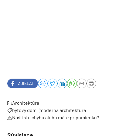
do interiéru.
Aj keď Marseille je mesto zamerané viac na obchod
ako na turistiku či relaxáciu, výhľad na siluetu
Stredozemného mora z vyšších podlaží určite
poteší. V pešej dostupnosti je divoká prírodná
rezervácia, národný park Calanques. Je to prvý
prímestský národný park v Európe. Spolu
s rozvinutou občianskou vybavenosťou v okolí sú
byty v La Barquière pre „prvonákupcov“ rozhodne
atraktívne.
Obytný dom La Barquière
Miesto:
Marseille, Francúzsko
Klient:
Constructa Promotion/Eiffage Promotion
Architekt:
Pietri Architectes