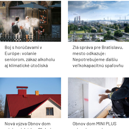
Dva mosty v Trebišove sú
Akadémia praxe v
v havarijnom stave. Čaká
spoločnosti Klimak: Zo
ich oprava spolu za 11,4
školských lavíc rovno na
mil. eur
prestížne stavby
Filiálka nie je lokálny spor,
Historický viadukt v
je to kapacitná otázka
Zürichu získal nové