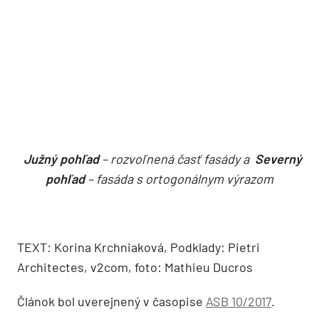
Od partnerov ASB
Akadémia praxe v
Filiálka nie je lokálny spor,
spoločnosti Klimak: Zo
je to kapacitná otázka
školských lavíc rovno na
železničného uzla
prestížne stavby
Bratislava
Farebné a tvarové riešenie fasády sa premieta aj