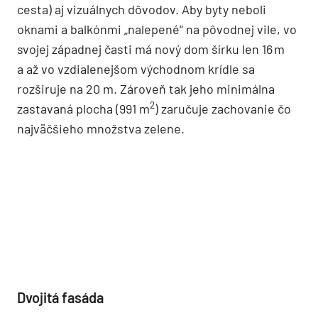
Kontext obytného domu: historická budova v
južnej časti pozemku
Od futbalového ihriska za ňou ju delí len šírka
príjazdovej cesty. V západnej časti pozemku stojí
spomínaná provensalská vila, ktorej sa bytový dom
pôdorysne uhýba z prevádzkových (príjazdová
cesta) aj vizuálnych dôvodov. Aby byty neboli
oknami a balkónmi „nalepené“ na pôvodnej vile, vo
svojej západnej časti má nový dom šírku len 16 m
a až vo vzdialenejšom východnom krídle sa
rozširuje na 20 m. Zároveň tak jeho minimálna
2
zastavaná plocha (991 m
) zaručuje zachovanie čo
najväčšieho množstva zelene.