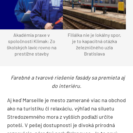
Prímorské bývanie
V obytnom dome La Barquière je 62 bytových
jednotiek, ku ktorým patrí 77 parkovacích miest
v dvojpodlažnej podzemnej garáži. Byty sa opakujú
na väčšine podlaží zoskupené okolo dvoch
komunikačných jadier korešpondujúcich s dvomi
samostatnými vstupmi do domu. Architekti sa
snažili minimalizovať chodbové priestory v bytoch
v prospech obytných miestností.