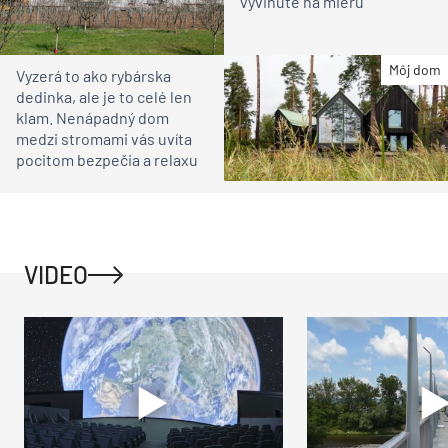
ZDIEĽAŤ
Architektúra
bytový dom
moderná architektúra
Našli ste chybu alebo máte pripomienku?
Súvisiace
Eklektizmus a moderna v
jednom. Dom na
Konventnej vyplnil
historickú zástavbu