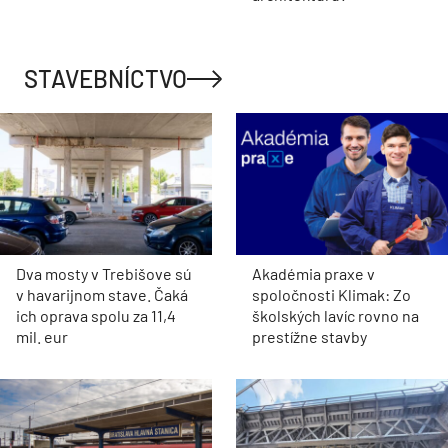
medzi stromami vás uvíta
pocitom bezpečia a relaxu
VIDEO
Z hviezdnej sály je digitálny
Rekonštrukcia Bi
vesmír. Pražské planetárium
mostov finišuje. 
prešlo najväčšou premenou vo
Trenčíne sprístup