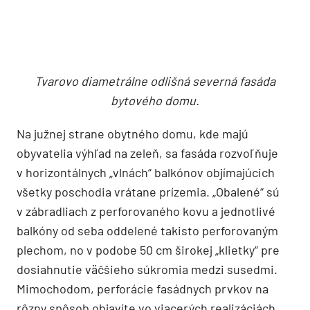
neobyčajnú dualitu jej architektonického výrazu.
Na severe a východe, blízko pri susednom
pozemku, je prísna, ortogonálna, s francúzskymi
oknami a balkónmi uzavretými skôr do podoby
lodžií. Vizuálne sa prejavuje prostredníctvom
obkladu z nevšedných keramických prvkov, ktoré
vytvárajú príťažlivé svetelné odrazy. Dopad
slnečných lúčov sa mení v závislosti od dennej
hodiny aj sezóny.