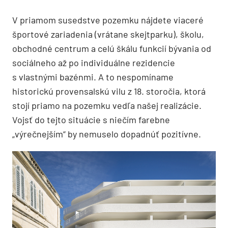
Kontext obytného domu: moderný skejtpark na
severe
V priamom susedstve pozemku nájdete viaceré
športové zariadenia (vrátane skejtparku), školu,
obchodné centrum a celú škálu funkcií bývania od
sociálneho až po individuálne rezidencie
s vlastnými bazénmi. A to nespomíname
historickú provensalskú vilu z 18. storočia, ktorá
stojí priamo na pozemku vedľa našej realizácie.
Vojsť do tejto situácie s niečím farebne
„výrečnejším“ by nemuselo dopadnúť pozitívne.