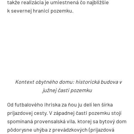
„vytvarovaný“ podľa priestorových vzťahov
2
v situácii. Južnú časť pozemku (2,203 m
) si
majiteľ prial ponechať nezastavanú, pretože je na
nej krásny, „urbánnu džungľu“ evokujúci park,
takže rea­lizácia je umiestnená čo najbližšie
k severnej hranici pozemku.