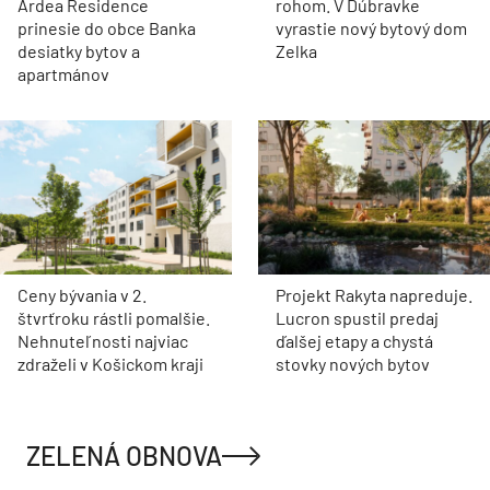
ďalšej fázy
Historická radnica v
Jeden z posledných
Prievoze čaká na obnovu.
svedkov starej Petržalky.
Ružinov hľadá
Získa citlivá
zhotoviteľa rozsiahlej
rekonštrukcia rodinného
obnovy
domu cenu za
architektúru?
STAVEBNÍCTVO