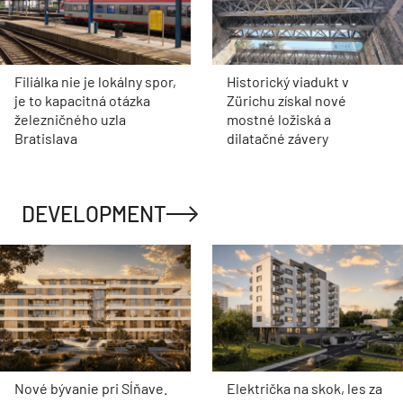
svojej histórii
motoristom o pol 
Všetky
Kolaudátor
ARCHITEKTÚRA
Historický park pri kaštieli
Pod asfaltom bola vzácna
v Senici ožije. Obnova
dlažba. Nádvorie
národnej kultúrnej
Pistoriho paláca dostalo
pamiatky vstupuje do
novú energiu