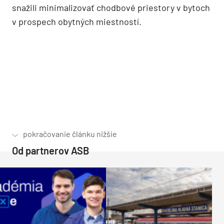
Vlastný „balkón“ majú aj bytové jednotky na
prízemí obytného domu.
Zdá sa, že je to momentálne jeden z ich
obľúbených detailov a zrejme súvisí aj s ich
filozofiou „romantického racionalizmu“. Tento
koncept spája konštruktívnu, prísnu
a optimalizovanú koncepciu s presnou
a zmysluplnou analýzou lokality. Architektúra je pre
nich však nielen koncepčná, ale aj poetická. Preto
kladú dôraz na ušľachtilosť materiálu
a architektúre vo výraze dávajú eleganciu
a mäkkosť. Inak veľmi minimálne poňatie ich
návrhov dostáva „šmrnc“ použitím niekoľkých
zaujímavých materiálov alebo postupov.