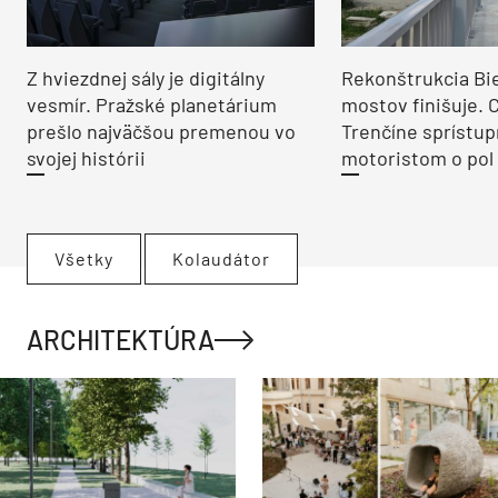
Na obzore je ďalší
polyfunkčný projekt v
Bratislave. Na Chalupkovej
sa má stavať za 45 miliónov
eur
Zhorenisko na
Mukačevskej ulici
v Prešove vystrieda
moderná bytovka
Môj dom
Toto je dokonalé miesto na
útek z civilizácie! Rodina si