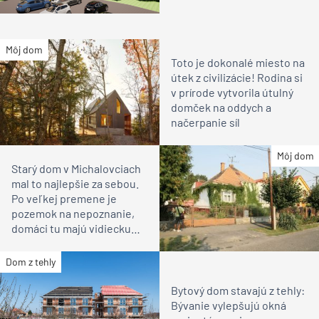
Južný pohľad
– rozvoľnená časť fasády a
Severný
pohľad
– fasáda s ortogonálnym výrazom
TEXT: Korina Krchniaková, Podklady: Pietri
Architectes, v2com, foto: Mathieu Ducros
Článok bol uverejnený v časopise
ASB 10/2017
.