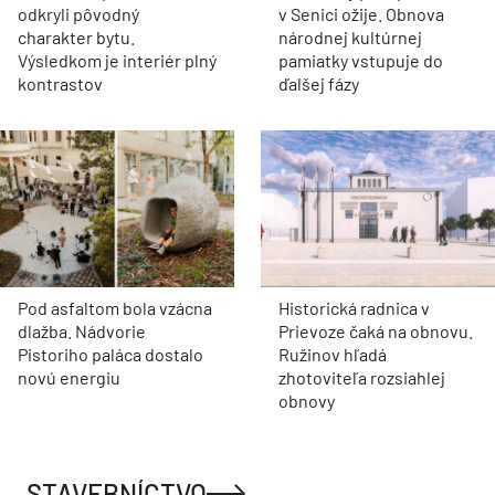
odkryli pôvodný
v Senici ožije. Obnova
charakter bytu.
národnej kultúrnej
Výsledkom je interiér plný
pamiatky vstupuje do
kontrastov
ďalšej fázy
Pod asfaltom bola vzácna
Historická radnica v
dlažba. Nádvorie
Prievoze čaká na obnovu.
Pistoriho paláca dostalo
Ružinov hľadá
novú energiu
zhotoviteľa rozsiahlej
obnovy
STAVEBNÍCTVO