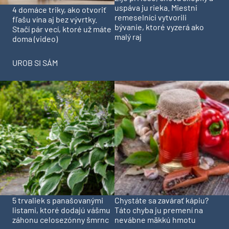
uspáva ju rieka. Miestni
4 domáce triky, ako otvoriť
remeselníci vytvorili
fľašu vína aj bez vývrtky.
bývanie, ktoré vyzerá ako
Stačí pár vecí, ktoré už máte
malý raj
doma (video)
UROB SI SÁM
5 trvaliek s panašovanými
Chystáte sa zavárať kápiu?
listami, ktoré dodajú vášmu
Táto chyba ju premení na
záhonu celosezónny šmrnc
nevábne mäkkú hmotu