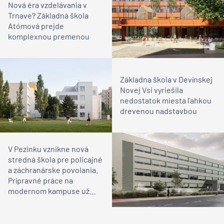
Nová éra vzdelávania v
Trnave? Základná škola
Atómová prejde
komplexnou premenou
Základna škola v Devínskej
Novej Vsi vyriešila
nedostatok miesta ľahkou
drevenou nadstavbou
V Pezinku vznikne nová
stredná škola pre policajné
a záchranárske povolania.
Prípravné práce na
modernom kampuse už
prebiehajú