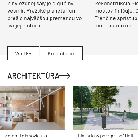
Z hviezdnej sály je digitálny
Rekonštrukcia Bi
vesmír. Pražské planetárium
mostov finišuje. 
prešlo najväčšou premenou vo
Trenčíne sprístup
svojej histórii
motoristom o pol 
Všetky
Kolaudátor
ARCHITEKTÚRA
Zmenili dispozíciu a
Historický park pri kaštieli