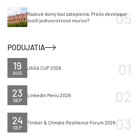
Radové domy bez zateplenia: Prečo developer
zvolil jednovrstvové murivo?
PODUJATIA
19
JAGA CUP 2026
AUG
23
LinkedIn Menu 2026
SEP
24
Timber & Climate Resilience Forum 2026
SEP