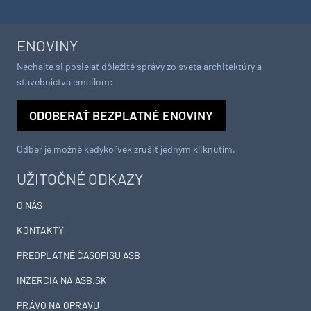
ENOVINY
Nechajte si posielať dôležité správy zo sveta architektúry a
stavebníctva emailom:
ODOBERAŤ BEZPLATNÉ ENOVINY
Odber je možné kedykoľvek zrušiť jedným kliknutím.
UŽITOČNÉ ODKAZY
O NÁS
KONTAKTY
PREDPLATNÉ ČASOPISU ASB
INZERCIA NA ASB.SK
PRÁVO NA OPRAVU