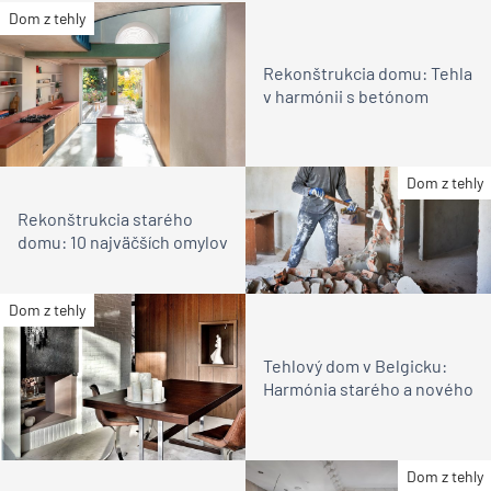
Dom z tehly
Rekonštrukcia domu: Tehla
v harmónii s betónom
Dom z tehly
Rekonštrukcia starého
domu: 10 najväčších omylov
Dom z tehly
Tehlový dom v Belgicku:
Harmónia starého a nového
Dom z tehly