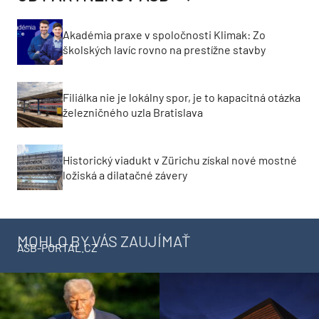
Akadémia praxe v spoločnosti Klimak: Zo
školských lavíc rovno na prestížne stavby
Filiálka nie je lokálny spor, je to kapacitná otázka
železničného uzla Bratislava
Historický viadukt v Zürichu získal nové mostné
ložiská a dilatačné závery
MOHLO BY VÁS ZAUJÍMAŤ
ASB-PORTAL.CZ