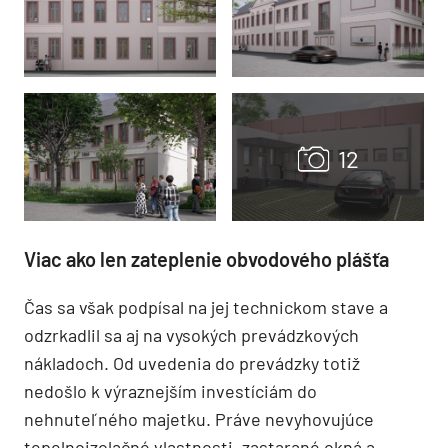
Viac ako len zateplenie obvodového plášťa
Čas sa však podpísal na jej technickom stave a
odzrkadlil sa aj na vysokých prevádzkových
nákladoch. Od uvedenia do prevádzky totiž
nedošlo k výraznejším investíciám do
nehnuteľného majetku. Práve nevyhovujúce
tepelnoizolačné vlastnosti, zastarané okná a