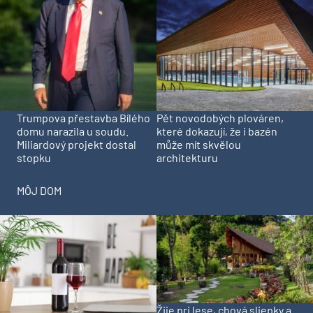
Trumpova přestavba Bílého
Pět novodobých plováren,
domu narazila u soudu.
které dokazují, že i bazén
Miliardový projekt dostal
může mít skvělou
stopku
architekturu
MÔJ DOM
Žije pri lese, chová sliepky a