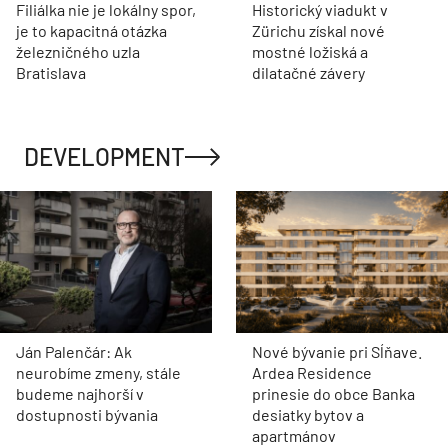
Filiálka nie je lokálny spor,
Historický viadukt v
je to kapacitná otázka
Zürichu získal nové
železničného uzla
mostné ložiská a
Bratislava
dilatačné závery
DEVELOPMENT
Ján Palenčár: Ak
Nové bývanie pri Sĺňave.
neurobíme zmeny, stále
Ardea Residence
budeme najhorší v
prinesie do obce Banka
dostupnosti bývania
desiatky bytov a
apartmánov