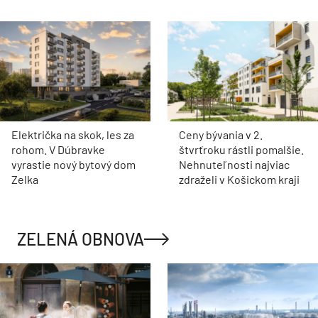
Električka na skok, les za
Ceny bývania v 2.
rohom. V Dúbravke
štvrťroku rástli pomalšie.
vyrastie nový bytový dom
Nehnuteľnosti najviac
Zelka
zdraželi v Košickom kraji
ZELENÁ OBNOVA