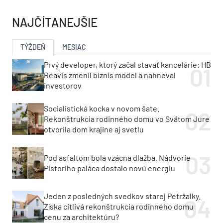
NAJČÍTANEJŠIE
TÝŽDEŇ
MESIAC
Prvý developer, ktorý začal stavať kancelárie: HB
Reavis zmenil biznis model a nahneval
investorov
Socialistická kocka v novom šate.
Rekonštrukcia rodinného domu vo Svätom Jure
otvorila dom krajine aj svetlu
Pod asfaltom bola vzácna dlažba. Nádvorie
Pistoriho paláca dostalo novú energiu
Jeden z posledných svedkov starej Petržalky.
Získa citlivá rekonštrukcia rodinného domu
cenu za architektúru?