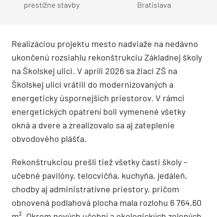
prestížne stavby
Bratislava
Realizáciou projektu mesto nadviaže na nedávno
ukončenú rozsiahlu rekonštrukciu Základnej školy
na Školskej ulici. V apríli 2026 sa žiaci ZŠ na
Školskej ulici vrátili do modernizovaných a
energeticky úspornejších priestorov. V rámci
energetických opatrení boli vymenené všetky
okná a dvere a zrealizovalo sa aj zateplenie
obvodového plášťa.
Rekonštrukciou prešli tiež všetky časti školy –
učebné pavilóny, telocvičňa, kuchyňa, jedáleň,
chodby aj administratívne priestory, pričom
obnovená podlahová plocha mala rozlohu 6 764,60
m². Okrem nových učební a ekologických zelených