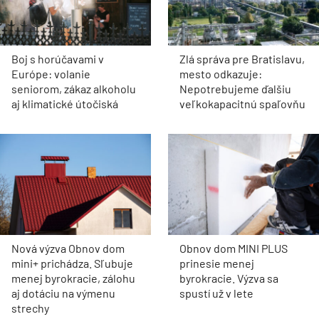
Boj s horúčavami v
Zlá správa pre Bratislavu,
Európe: volanie
mesto odkazuje:
seniorom, zákaz alkoholu
Nepotrebujeme ďalšiu
aj klimatické útočiská
veľkokapacitnú spaľovňu
Nová výzva Obnov dom
Obnov dom MINI PLUS
mini+ prichádza. Sľubuje
prinesie menej
menej byrokracie, zálohu
byrokracie. Výzva sa
aj dotáciu na výmenu
spustí už v lete
strechy