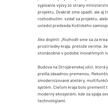
vypísanie výzvy zo strany ministerstv
projektu. Dvakrát sme spadli, ale aj t
rozhodnutím: vzdať sa projektu, aleb
uviedol predseda Košického samospr
Ako doplnil: „Rozhodli sme sa za kre
prostriedky kraja, pretože veríme, že
stonásobne v podobe inovatívnych n
Budova na Strojárenskej ulici, ktorá
prešla zásadnou premenou. Rekonštru
zmodernizované ateliéry, multifunkč
systém. Cieľom kraja bolo premeniť 
moderný ekosystém, kde sa spája sv
technológiami.