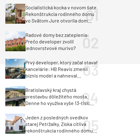
y
Klimatizácia a vetranie
Socialistická kocka v novom šate.
urz Milan Murcka
Rekonštrukcia rodinného domu
vo Svätom Jure otvorila dom
krajine aj svetlu
Radové domy bez zateplenia:
Prečo developer zvolil
jednovrstvové murivo?
Prvý developer, ktorý začal stavať
kancelárie: HB Reavis zmenil
biznis model a nahneval
investorov
Bratislavský kraj chystá
prestavbu dôležitého mosta.
Denne ho využíva vyše 13-tisíc
vozidiel
Jeden z posledných svedkov
starej Petržalky. Získa citlivá
rekonštrukcia rodinného domu
cenu za architektúru?