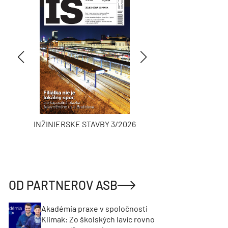
INŽINIERSKE STAVBY 3/2026
ASB
OD PARTNEROV ASB
Akadémia praxe v spoločnosti
Klimak: Zo školských lavíc rovno