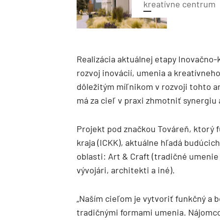
kreatívne centrum
Realizácia aktuálnej etapy Inovačno-k
rozvoj inovácií, umenia a kreatívneh
dôležitým míľnikom v rozvoji tohto ar
má za cieľ v praxi zhmotniť synergiu
Projekt pod značkou Továreň, ktorý 
kraja (ICKK), aktuálne hľadá budúcic
oblasti: Art & Craft (tradičné umenie 
vývojári, architekti a iné).
„Naším cieľom je vytvoriť funkčný a b
tradičnými formami umenia. Nájomcov