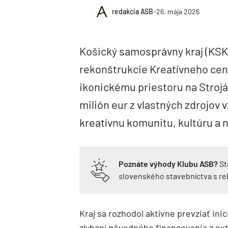
redakcia ASB
-
26. mája 2026
Košický samosprávny kraj (KSK
rekonštrukcie Kreatívneho cent
ikonickému priestoru na Strojár
milión eur z vlastných zdrojov
kreatívnu komunitu, kultúru a 
Poznáte výhody Klubu ASB?
St
slovenského stavebníctva s r
Kraj sa rozhodol aktívne prevziať ini
zlyhaní pôvodného financovania z ext