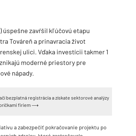
) úspešne zavŕšil kľúčovú etapu
ra Továreň a prinavracia život
enskej ulici. Vďaka investícii takmer 1
 vznikajú moderné priestory pre
nové nápady.
ačí bezplatná registrácia a získate sektorové analýzy
ebríčkami firiem ⟶
ciatívu a zabezpečiť pokračovanie projektu po
erných zdrojov, ktoré zastrešovalo