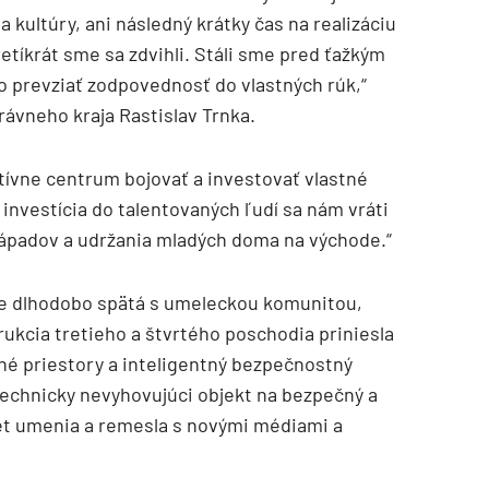
a kultúry, ani následný krátky čas na realizáciu
retíkrát sme sa zdvihli. Stáli sme pred ťažkým
o prevziať zodpovednosť do vlastných rúk,“
ávneho kraja Rastislav Trnka.
atívne centrum bojovať a investovať vlastné
 investícia do talentovaných ľudí sa nám vráti
ápadov a udržania mladých doma na východe.“
 je dlhodobo spätá s umeleckou komunitou,
kcia tretieho a štvrtého poschodia priniesla
né priestory a inteligentný bezpečnostný
technicky nevyhovujúci objekt na bezpečný a
et umenia a remesla s novými médiami a