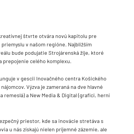
reatívnej štvrte otvára novú kapitolu pre
o priemyslu v našom regióne. Najbližším
eálu bude podujatie Strojárenská žije, ktoré
 a prepojenie celého komplexu.
funguje v gescii Inovačného centra Košického
h nájomcov. Výzva je zameraná na dve hlavné
a remeslá) a New Media & Digital (grafici, herní
ezpečný priestor, kde sa inovácie stretáva s
ia u nás získajú nielen príjemné zázemie, ale