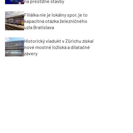
na prestížne stavby
Filiálka nie je lokálny spor, je to
kapacitná otázka železničného
uzla Bratislava
Historický viadukt v Zürichu získal
nové mostné ložiská a dilatačné
závery