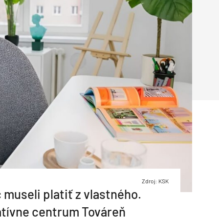
Inžinierske siete
Solárne kolektor
Interiérový dizajn
Bonusy Klubu ASB
Urbanizmus
Manažérsky k
Stavebná technika
Zdroj: KSK
museli platiť z vlastného.
eatívne centrum Továreň