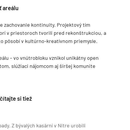
ť areálu
je zachovanie kontinuity. Projektový tím
í v priestoroch tvorili pred rekonštrukciou, a
to pôsobí v kultúrno-kreatívnom priemysle.
eálu – vo vnútrobloku vznikol unikátny open
om, slúžiaci nájomcom aj širšej komunite
ítajte si tiež
dy. Z bývalých kasární v Nitre urobili