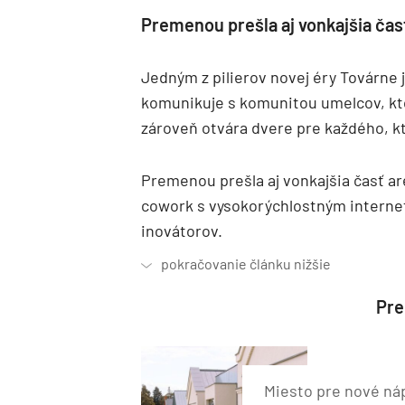
Premenou prešla aj vonkajšia čas
Jedným z pilierov novej éry Továrne 
komunikuje s komunitou umelcov, ktor
zároveň otvára dvere pre každého, k
Premenou prešla aj vonkajšia časť ar
cowork s vysokorýchlostným internet
inovátorov.
Preč
Miesto pre nové nápa