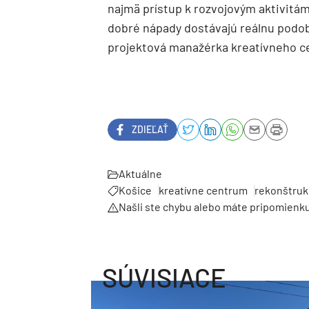
najmä prístup k rozvojovým aktivitá
dobré nápady dostávajú reálnu podobu
projektová manažérka kreatívneho c
ZDIEĽAŤ
Aktuálne
Košice
kreatívne centrum
rekonštruk
Našli ste chybu alebo máte pripomienk
SÚVISIACE