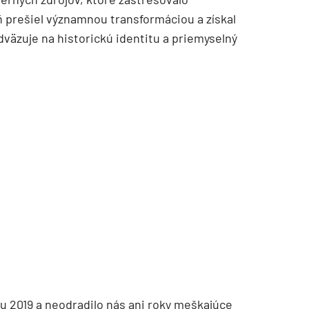
ň prešiel významnou transformáciou a získal
väzuje na historickú identitu a priemyselný
TZB HAUSTECHNIK 3/2026
u 2019 a neodradilo nás ani roky meškajúce