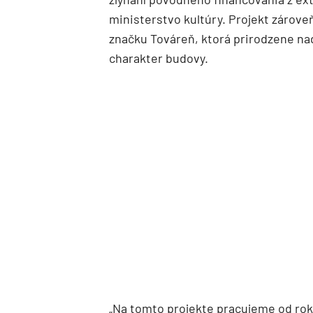
ministerstvo kultúry. Projekt zárove
značku Továreň, ktorá prirodzene nad
charakter budovy.
„Na tomto projekte pracujeme od rok