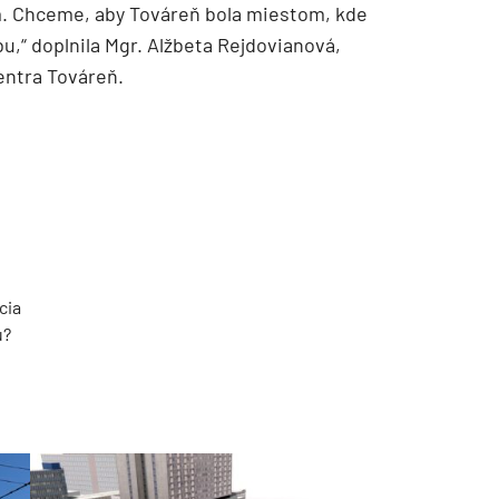
m. Chceme, aby Továreň bola miestom, kde
,“ doplnila Mgr. Alžbeta Rejdovianová,
entra Továreň.
cia
u?