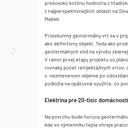
prešovskú kotlinu hodnotia z hľadis
z najperspektívnejších oblastí na Slo
Mašek.
Prieskumný geotermálny vrt sa v prí
ako definitívny objekt. Teda ako pro
geotermálnych vôd na výrobu zelenej
V rámci prvej etapy projektu sú pláno
rovnaký počet reinjektážnych vrtov,
v nezmenenom objeme po odovzdaní s
podložia na opätovné využitie, čo p
Elektrina pre 20-tisíc domácnost
Na povrchu bude horúca geotermálna
kde vo výmenníku tepla ohreje praco