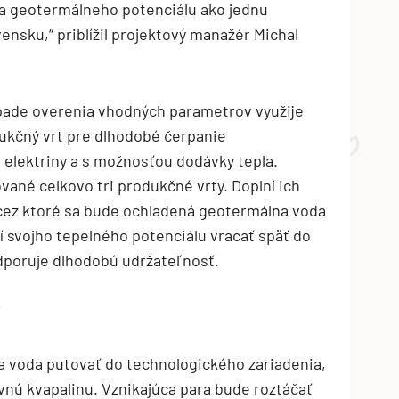
ka geotermálneho potenciálu ako jednu
vensku,“ priblížil projektový manažér Michal
pade overenia vhodných parametrov využije
dukčný vrt pre dlhodobé čerpanie
 elektriny a s možnosťou dodávky tepla.
vané celkovo tri produkčné vrty. Doplní ich
 cez ktoré sa bude ochladená geotermálna voda
vojho tepelného potenciálu vracať späť do
odporuje dlhodobú udržateľnosť.
í
 voda putovať do technologického zariadenia,
vnú kvapalinu. Vznikajúca para bude roztáčať