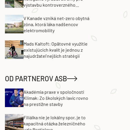
výstavbu kontroverzného
projektu. Developer obvinenie
popiera
V Kanade vzniká net-zero obytná
zóna, ktorá láka nadšencov
elektromobility
Mads Kaltoft: Opätovné využitie
existujúcich kvalít je jednou z
najudržateľnejších stratégií
OD PARTNEROV ASB
Akadémia praxe v spoločnosti
Klimak: Zo školských lavíc rovno
na prestížne stavby
Filiálka nie je lokálny spor, je to
kapacitná otázka železničného
uzla Bratislava