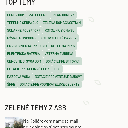
TOP TÉMY
OBNOV DOM
ZATEPLENIE
PLÁN OBNOVY
TEPELNÉ ČERPADLO
ZELENÁ DOMÁCNOSTIAM
SOLÁRNE KOLEKTORY
KOTOL NA BIOMASU
BÝVAJTE ÚSPORNE
FOTOVOLTICKÉ PANELY
ENVIRONMENTÁLNY FOND
KOTOL NA PLYN
ELEKTRICKÁ BATÉRIA
VETERNÁ TURBÍNA
OBNOVME SI SVOJ DOM
DOTÁCIE PRE BYTOVKY
DOTÁCIE PRE RODINNÉ DOMY
GES
DAŽĎOVÁ VODA
DOTÁCIE PRE VEREJNÉ BUDOVY
ŠFRB
DOTÁCIE PRE PODNIKATEĽSKÉ OBJEKTY
ZELENÉ TÉMY Z ASB
Na Kollárovom námestí mali
nelegálne vyrúbať stromy pre