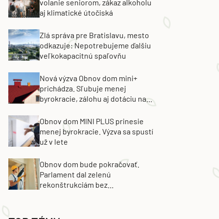
volanie seniorom, zákaz alkoholu
aj klimatické útočiská
Zlá správa pre Bratislavu, mesto
odkazuje: Nepotrebujeme ďalšiu
veľkokapacitnú spaľovňu
Nová výzva Obnov dom mini+
prichádza. Sľubuje menej
byrokracie, zálohu aj dotáciu na
výmenu strechy
Obnov dom MINI PLUS prinesie
menej byrokracie. Výzva sa spustí
už v lete
Obnov dom bude pokračovať.
Parlament dal zelenú
rekonštrukciám bez
energetických certifikátov