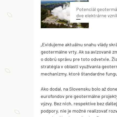
Potenciál geotermál
dve elektrárne vzni
„Evidujeme aktuálnu snahu vlády skrá
geotermálne vrty. Ak sa avizované zm
o dobrú správu pre toto odvetvie. Ži
stratégia v oblasti využívania geote
mechanizmy, ktoré štandardne fungujú
Ako dodal, na Slovensku bolo až do
eurofondov pre geotermálne projekt
výzvy. Bez nich, respektíve bez ďalše
podpory, nie je možné realizovať ro