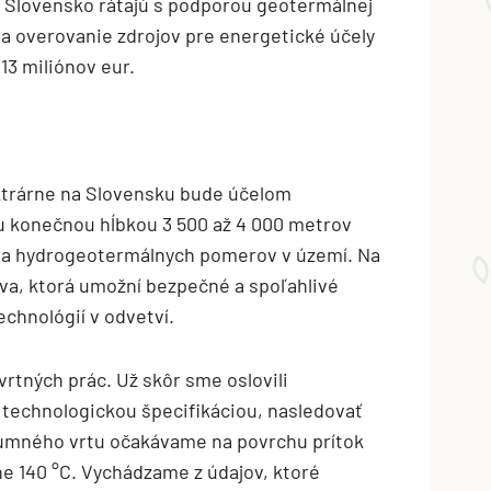
 Slovensko rátajú s podporou geotermálnej
 a overovanie zdrojov pre energetické účely
3 miliónov eur.
ektrárne na Slovensku bude účelom
 konečnou hĺbkou 3 500 až 4 000 metrov
y a hydrogeotermálnych pomerov v území. Na
rava, ktorá umožní bezpečné a spoľahlivé
echnológií v odvetví.
rtných prác. Už skôr sme oslovili
technologickou špecifikáciou, nasledovať
umného vrtu očakávame na povrchu prítok
ne 140 °C. Vychádzame z údajov, ktoré