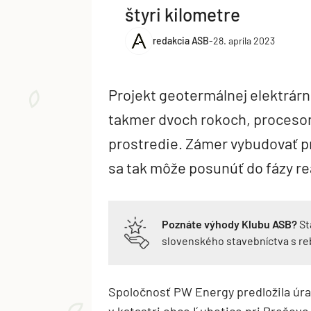
štyri kilometre
redakcia ASB
-
28. apríla 2023
Projekt geotermálnej elektrárn
takmer dvoch rokoch, procesom
prostredie. Zámer vybudovať p
sa tak môže posunúť do fázy re
Poznáte výhody Klubu ASB?
St
slovenského stavebníctva s r
Spoločnosť PW Energy predložila ú
v katastri obce Ľubotice pri Prešove 