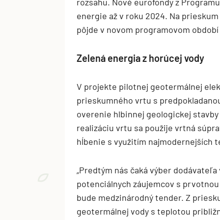
rozsahu. Nové eurofondy z Programu
energie až v roku 2024. Na prieskum
pôjde v novom programovom období 1
Zelená energia z horúcej vody
V projekte pilotnej geotermálnej el
prieskumného vrtu s predpokladanou
overenie hlbinnej geologickej stavb
realizáciu vrtu sa použije vrtná súp
hĺbenie s využitím najmodernejších t
„Predtým nás čaká výber dodávateľa v
potenciálnych záujemcov s prvotnou 
bude medzinárodný tender. Z priesk
geotermálnej vody s teplotou približ