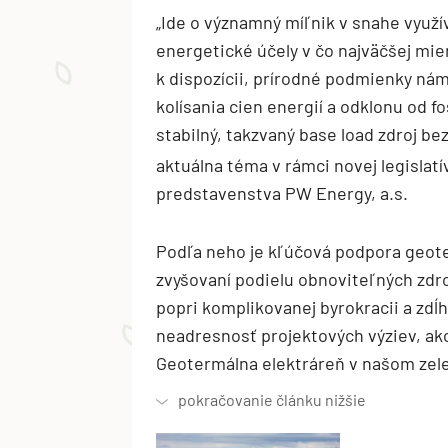
„Ide o významný míľnik v snahe využí
energetické účely v čo najväčšej mie
k dispozícii, prírodné podmienky nám 
kolísania cien energií a odklonu od fo
stabilný, takzvaný base load zdroj bez
aktuálna téma v rámci novej legislatí
predstavenstva PW Energy, a.s.
Podľa neho je kľúčová podpora geote
zvyšovaní podielu obnoviteľných zd
popri komplikovanej byrokracii a zd
neadresnosť projektových výziev, ak
Geotermálna elektráreň v našom zel