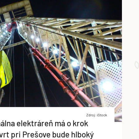
Zdroj: iStock
álna elektráreň má o krok
 vrt pri Prešove bude hlboký