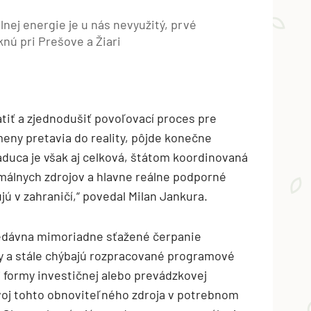
nej energie je u nás nevyužitý, prvé
knú pri Prešove a Žiari
tiť a zjednodušiť povoľovací proces pre
eny pretavia do reality, pôjde konečne
aduca je však aj celková, štátom koordinovaná
rmálnych zdrojov a hlavne reálne podporné
 v zahraničí,“ povedal Milan Jankura.
nedávna mimoriadne sťažené čerpanie
y a stále chýbajú rozpracované programové
j formy investičnej alebo prevádzkovej
zvoj tohto obnoviteľného zdroja v potrebnom