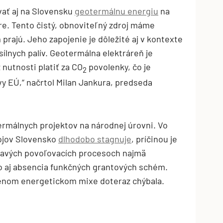
vať aj na Slovensku
geotermálnu energiu
na
re. Tento čistý, obnoviteľný zdroj máme
prajú. Jeho zapojenie je dôležité aj v kontexte
sílnych palív. Geotermálna elektráreň je
 nutnosti platiť za CO
povolenky, čo je
2
vy EÚ,“ načrtol Milan Jankura, predseda
rmálnych projektov na národnej úrovni. Vo
rojov Slovensko
dlhodobo stagnuje
, príčinou je
ĺhavých povoľovacích procesoch najmä
o aj absencia funkčných grantových schém.
enom energetickom mixe doteraz chýbala.