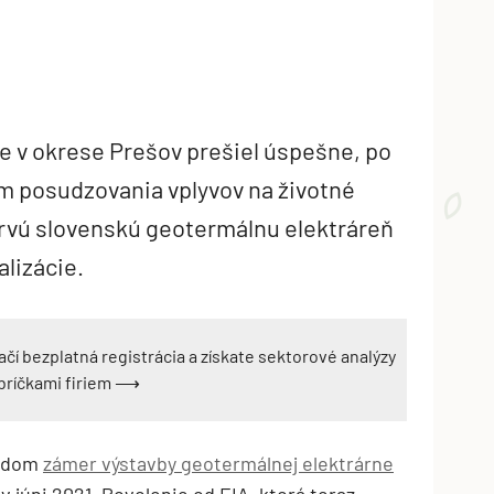
e v okrese Prešov prešiel úspešne, po
 posudzovania vplyvov na životné
rvú slovenskú geotermálnu elektráreň
alizácie.
ačí bezplatná registrácia a získate sektorové analýzy
ebríčkami firiem ⟶
radom
zámer výstavby geotermálnej elektrárne
v júni 2021. Povolenie od EIA, ktorá teraz